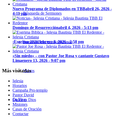
Nuevo Programa de Diplomados en TBB
abril 26, 2026 -
Búsqueda de Sermones
4:11 pm
Domingo de Resurrección
abril 4, 2026 - 5:13 pm
¡Esgrima 2026!
febrero 8, 2026 - 2:58 pm
Sermones con transcripciones
«Sin miedo» – con Pastor Joe Rosa y cantante Gustavo
Lima
enero 13, 2026 - 9:07 pm
Más visitadas
Videos
Iglesia
Horarios
Campaña Pro-templo
Pastor David
En Vivo
Quién es Dios
Misiones
Casas de Oración
Contactar