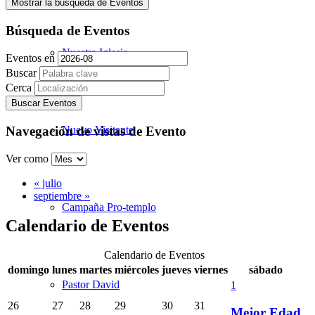
Mostrar la búsqueda de Eventos
Búsqueda de Eventos
Nuestra Iglesia
Eventos en
Buscar
Cerca
Navegación de vistas de Evento
Nuevo Visitante
Ver como
«
julio
septiembre
»
Campaña Pro-templo
Calendario de Eventos
Calendario de Eventos
domingo
lunes
martes
miércoles
jueves
viernes
sábado
Pastor David
1
26
27
28
29
30
31
Mejor Edad