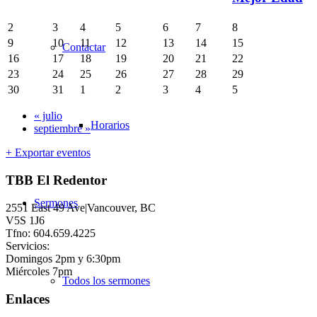
2
3
4
5
6
7
8
9
10
11
12
13
14
15
Contactar
16
17
18
19
20
21
22
23
24
25
26
27
28
29
30
31
1
2
3
4
5
«
julio
Horarios
septiembre
»
+ Exportar eventos
TBB El Redentor
Sermones
2551 East 49 Ave|Vancouver, BC
V5S 1J6
Tfno: 604.659.4225
Servicios:
Domingos 2pm y 6:30pm
Miércoles 7pm
Todos los sermones
Enlaces