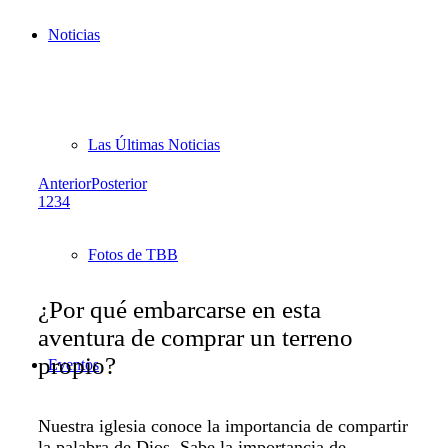
Noticias
Las Últimas Noticias
Anterior
Posterior
1
2
3
4
Fotos de TBB
¿Por qué embarcarse en esta
aventura de comprar un terreno
propio?
Eventos
Nuestra iglesia conoce la importancia de compartir
la palabra de Dios. Sabe la importancia de