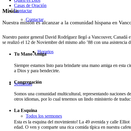
Quién es Dios
Casas de Oración
Misión
Contactar
Contactar
Nuestra misión es alcanzar a la comunidad hispana en Vancou
Nuestro pastor general David Rodríguez llegó a Vancouver, Canadá e
se realizó el 12 de Noviembre del mismo año ’88 con una asistencia d
Horarios
Tu Mano Amiga
Siempre estamos listo para brindarte una mano amiga en esta c
a Dios y para bendecirte.
Congregación
Sermones
Somos una comunidad multicultural, representando naciones de
otros idiomas, por lo cual tenemos un lindo ministerio de traduc
La Esquina
Todos los sermones
Esta es la esquina del movimiento! La 49 avenida y calle Elliot
edad. O ven y comparte una rica comida típica en nuestra cafeter