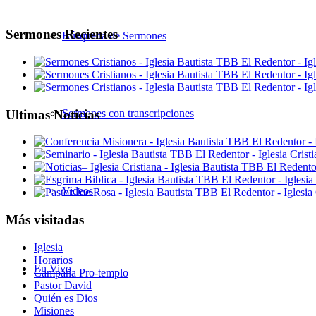
Sermones Recientes
Búsqueda de Sermones
Ultimas Noticias
Sermones con transcripciones
Videos
Más visitadas
Iglesia
Horarios
En Vivo
Campaña Pro-templo
Pastor David
Quién es Dios
Misiones