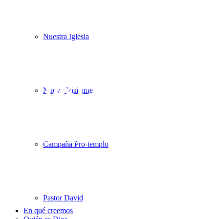
Nuestra Iglesia
Iglesia
Nuevo Visitante
Porque donde están dos o tres congregados en mi nombre, allí es
Campaña Pro-templo
Pastor David
En qué creemos