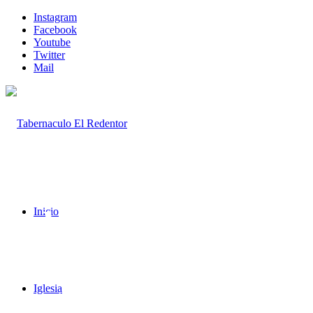
Instagram
Facebook
Youtube
Twitter
Mail
Iglesia
Inicio
Iglesia
Porque donde están dos o tres congregados en mi nombre, allí estoy y