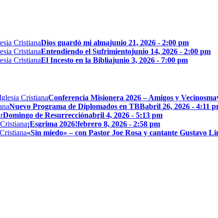
Dios guardó mi alma
junio 21, 2026 - 2:00 pm
Entendiendo el Sufrimiento
junio 14, 2026 - 2:00 pm
El Incesto en la Biblia
junio 3, 2026 - 7:00 pm
Conferencia Misionera 2026 – Amigos y Vecinos
may
Nuevo Programa de Diplomados en TBB
abril 26, 2026 - 4:11 
Domingo de Resurrección
abril 4, 2026 - 5:13 pm
¡Esgrima 2026!
febrero 8, 2026 - 2:58 pm
«Sin miedo» – con Pastor Joe Rosa y cantante Gustavo L