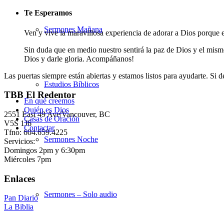
Te Esperamos
Sermones Mañana
Ven y vive la maravillosa experiencia de adorar a Dios porque en
Sin duda que en medio nuestro sentirá la paz de Dios y el mism
Dios y darle gloria. Acompáñanos!
Las puertas siempre están abiertas y estamos listos para ayudarte. Si
Estudios Bíblicos
TBB El Redentor
En qué creemos
Quién es Dios
2551 East 49 Ave|Vancouver, BC
Casas de Oración
V5S 1J6
Contactar
Tfno: 604.659.4225
Sermones Noche
Servicios:
Domingos 2pm y 6:30pm
Miércoles 7pm
Enlaces
Sermones – Solo audio
Pan Diario
La Biblia