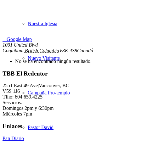
Nuestra Iglesia
+ Google Map
1001 United Blvd
Coquitlam
,
British Columbia
V3K 4S8
Canadá
Nuevo Visitante
No se ha encontrado ningún resultado.
TBB El Redentor
2551 East 49 Ave|Vancouver, BC
V5S 1J6
Campaña Pro-templo
Tfno: 604.659.4225
Servicios:
Domingos 2pm y 6:30pm
Miércoles 7pm
Enlaces
Pastor David
Pan Diario