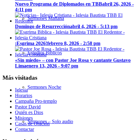
Nuevo Programa de Diplomados en TBB
abril 26, 2026 -
4:11 pm
Sermones Mañana
Domingo de Resurrección
abril 4, 2026 - 5:13 pm
¡Esgrima 2026!
febrero 8, 2026 - 2:58 pm
Estudios Bíblicos
«Sin miedo» – con Pastor Joe Rosa y cantante Gustavo
Lima
enero 13, 2026 - 9:07 pm
Más visitadas
Sermones Noche
Iglesia
Horarios
Campaña Pro-templo
Pastor David
Quién es Dios
Misiones
Sermones – Solo audio
Casas de Oración
Contactar