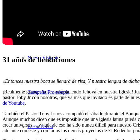
Nuestra Iglesia
Nuevo Visitante
31 años de bendiciones
«Entonces nuestra boca se llenará de risa, Y nuestra lengua de alab
¡Realmente grandes cosas está haciendo Jehová en nuestra Iglesia! Ju
Campaña Pro-templo
pastor Toby Jr con nosotros, que ya más que invitado es parte de nues
de Youtube
.
También el Pastor Toby Jr nos acompañó el sábado durante el Banquete
Aunque muchos dicen que es imposible que una iglesia latina pueda c
crear universos… y nada de eso ha sido nunca difícil para nuestro Cris
Pastor David
adelante con éste y con todos los demás proyectos de El Redentor pa