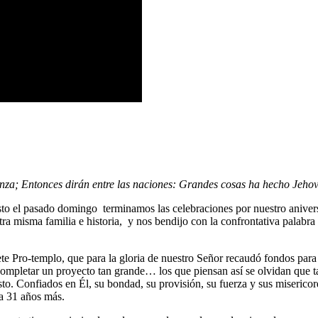
anza; Entonces dirán entre las naciones: Grandes cosas ha hecho Jeho
sto el pasado domingo terminamos las celebraciones por nuestro aniver
tra misma familia e historia, y nos bendijo con la confrontativa palabra
 Pro-templo, que para la gloria de nuestro Señor recaudó fondos para l
ompletar un proyecto tan grande… los que piensan así se olvidan que t
to. Confiados en Él, su bondad, su provisión, su fuerza y sus misericor
ra 31 años más.