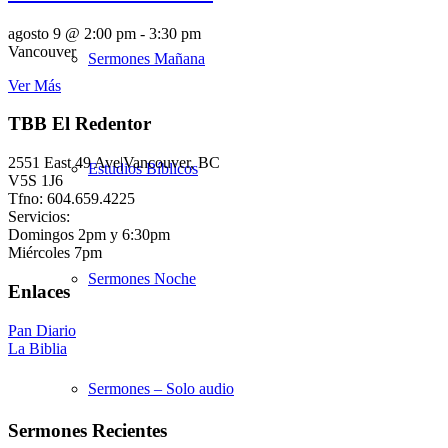
agosto 9 @ 2:00 pm
-
3:30 pm
Vancouver
Sermones Mañana
Ver Más
TBB El Redentor
2551 East 49 Ave|Vancouver, BC
Estudios Bíblicos
V5S 1J6
Tfno: 604.659.4225
Servicios:
Domingos 2pm y 6:30pm
Miércoles 7pm
Sermones Noche
Enlaces
Pan Diario
La Biblia
Sermones – Solo audio
Sermones Recientes