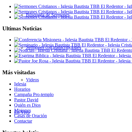
Búsqueda de Sermones
Ultimas Noticias
Sermones con transcripciones
Más visitadas
Videos
Iglesia
Horarios
Campaña Pro-templo
Pastor David
Quién es Dios
Misiones
En Vivo
Casas de Oración
Contactar