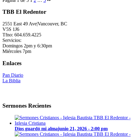
Página 1 de 5
1
2
…
5
TBB El Redentor
2551 East 49 Ave|Vancouver, BC
V5S 1J6
Tfno: 604.659.4225
Servicios:
Domingos 2pm y 6:30pm
Miércoles 7pm
Enlaces
Pan Diario
La Biblia
Sermones Recientes
Dios guardó mi alma
junio 21, 2026 - 2:00 pm