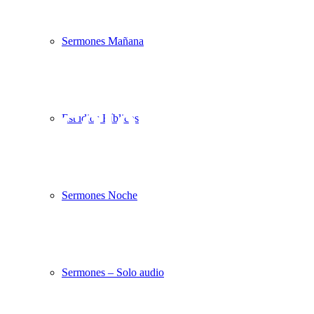
¿Estás listo
Sermones Mañana
para
celebrar?
Estudios Bíblicos
Sermones Noche
Sermones – Solo audio