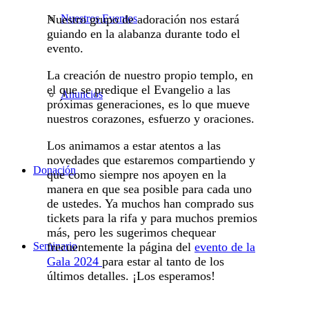
Nuestro grupo de adoración nos estará
Nuestros Eventos
guiando en la alabanza durante todo el
evento.
La creación de nuestro propio templo, en
el que se predique el Evangelio a las
Anuncios
próximas generaciones, es lo que mueve
nuestros corazones, esfuerzo y oraciones.
Los animamos a estar atentos a las
novedades que estaremos compartiendo y
Donación
que como siempre nos apoyen en la
manera en que sea posible para cada uno
de ustedes. Ya muchos han comprado sus
tickets para la rifa y para muchos premios
más, pero les sugerimos chequear
frecuentemente la página del
evento de la
Seminario
Gala 2024
para estar al tanto de los
últimos detalles. ¡Los esperamos!