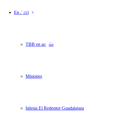
¿Estás listo
En Acción
para
TBB en acción
celebrar?
Misiones
Iglesia El Redentor Guadalajara