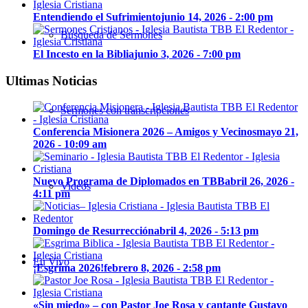
Entendiendo el Sufrimiento
junio 14, 2026 - 2:00 pm
Búsqueda de Sermones
El Incesto en la Biblia
junio 3, 2026 - 7:00 pm
Ultimas Noticias
Sermones con transcripciones
Conferencia Misionera 2026 – Amigos y Vecinos
mayo 21,
2026 - 10:09 am
Nuevo Programa de Diplomados en TBB
abril 26, 2026 -
Videos
4:11 pm
Domingo de Resurrección
abril 4, 2026 - 5:13 pm
En Vivo
¡Esgrima 2026!
febrero 8, 2026 - 2:58 pm
«Sin miedo» – con Pastor Joe Rosa y cantante Gustavo