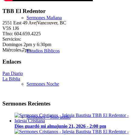
TBB El Redentor
Sermones Mañana
2551 East 49 Ave|Vancouver, BC
V5S 1J6
Tfno: 604.659.4225
Servicios:
Domingos 2pm y 6:30pm
Miércoles 7pm
Estudios Bíblicos
Enlaces
Pan Diario
La Biblia
Sermones Noche
Sermones Recientes
Sermones – Solo audio
Dios guardó mi alma
junio 21, 2026 - 2:00 pm