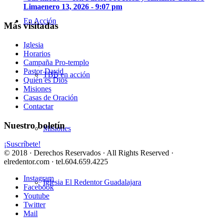
Lima
enero 13, 2026 - 9:07 pm
En Acción
Más visitadas
Iglesia
Horarios
Campaña Pro-templo
Pastor David
TBB en acción
Quién es Dios
Misiones
Casas de Oración
Contactar
Nuestro boletín
Misiones
¡Suscríbete!
© 2018 · Derechos Reservados · All Rights Reserved ·
elredentor.com · tel.604.659.4225
Instagram
Iglesia El Redentor Guadalajara
Facebook
Youtube
Twitter
Mail