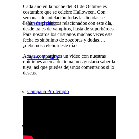
Cada año en la noche del 31 de Octubre es
costumbre que se celebre Halloween. Con
semanas de antelación todas las tiendas se
llenan de productos relacionados con este día,
Nuestra Iglesia
desde trajes de vampiros, hasta de superhéroes.
Para nosotros los cristianos muchas veces esta
fecha es sinónimo de zozobras y dudas….
¿debemos celebrar este día?
Acá te compartimos un video con nuestras
Nuevo Visitante
opiniones acerca del tema, nos gustaría saber la
tuya, así que puedes dejarnos comentarios si lo
deseas.
Campaña Pro-templo
Pastor David