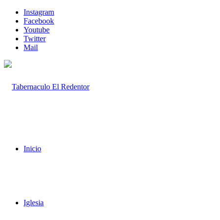
Instagram
Facebook
Youtube
Twitter
Mail
¿Deben los cristianos celebrar
Halloween?
Inicio
¿Deben los cristianos celebrar
Halloween?
Iglesia