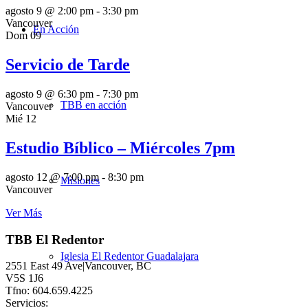
agosto 9 @ 2:00 pm
-
3:30 pm
Vancouver
En Acción
Dom
09
Servicio de Tarde
agosto 9 @ 6:30 pm
-
7:30 pm
TBB en acción
Vancouver
Mié
12
Estudio Bíblico – Miércoles 7pm
agosto 12 @ 7:00 pm
-
8:30 pm
Misiones
Vancouver
Ver Más
TBB El Redentor
Iglesia El Redentor Guadalajara
2551 East 49 Ave|Vancouver, BC
V5S 1J6
Tfno: 604.659.4225
Servicios: