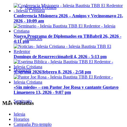
Nuestros Eventos
Conferencia Misionera 2026 – Amigos y Vecinos
mayo 21,
2026 - 10:09 am
Nuevo Programa de Diplomados en TBB
abril 26, 2026 -
Anuncios
4:11 pm
Domingo de Resurrección
abril 4, 2026 - 5:13 pm
Donación
¡Esgrima 2026!
febrero 8, 2026 - 2:58 pm
«Sin miedo» – con Pastor Joe Rosa y cantante Gustavo
Lima
enero 13, 2026 - 9:07 pm
Seminario
Más visitadas
Iglesia
Horarios
Campaña Pro-templo