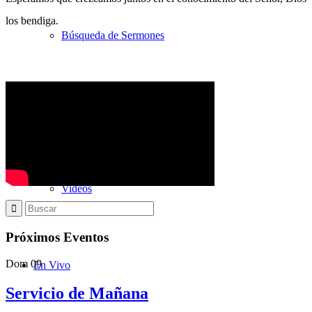
los bendiga.
Búsqueda de Sermones
Sermones con transcripciones
Videos
Próximos Eventos
Dom
09
En Vivo
Servicio de Mañana