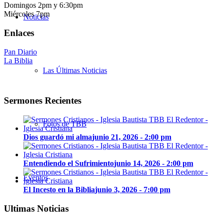
Domingos 2pm y 6:30pm
Miércoles 7pm
Noticias
Enlaces
Pan Diario
La Biblia
Las Últimas Noticias
Sermones Recientes
Fotos de TBB
Dios guardó mi alma
junio 21, 2026 - 2:00 pm
Entendiendo el Sufrimiento
junio 14, 2026 - 2:00 pm
Eventos
El Incesto en la Biblia
junio 3, 2026 - 7:00 pm
Ultimas Noticias