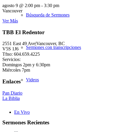
agosto 9 @ 2:00 pm
-
3:30 pm
Vancouver
Búsqueda de Sermones
Ver Más
TBB El Redentor
2551 East 49 Ave|Vancouver, BC
Sermones con transcripciones
V5S 1J6
Tfno: 604.659.4225
Servicios:
Domingos 2pm y 6:30pm
Miércoles 7pm
Videos
Enlaces
Pan Diario
La Biblia
En Vivo
Sermones Recientes