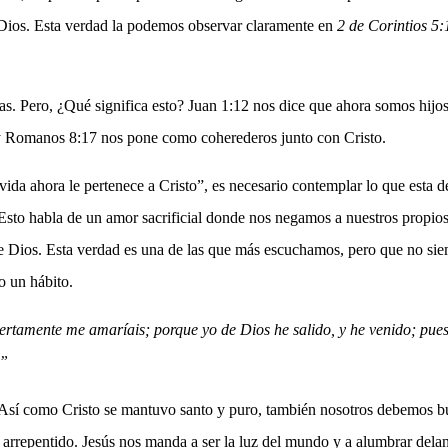
 Dios. Esta verdad la podemos observar claramente en
2 de Corintios 5:
ras. Pero, ¿Qué significa esto? Juan 1:12 nos dice que ahora somos hij
y Romanos 8:17 nos pone como coherederos junto con Cristo.
da ahora le pertenece a Cristo”, es necesario contemplar lo que esta d
to habla de un amor sacrificial donde nos negamos a nuestros propios
de Dios. Esta verdad es una de las que más escuchamos, pero que no si
o un hábito.
ciertamente me amaríais; porque yo de Dios he salido, y he venido; pue
…”
. Así como Cristo se mantuvo santo y puro, también nosotros debemos 
rrepentido. Jesús nos manda a ser la luz del mundo y a alumbrar delant