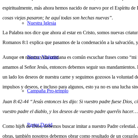
espiritualmente, más ahora hemos nacido de nuevo por el Espíritu de
cosas viejas pasaron; he aquí todas son hechas nuevas”.
Nuestra Iglesia
La Palabra nos dice que ahora al estar en Cristo, somos nuevas criatu
Romanos 8:1 explica que pasamos de la condenación a la salvación, 
Nuevo Visitante
Aunque en nuestra vida cristiana es común escuchar frases como “mi vi
amamos al Señor Jesús, entonces debemos seguir sus mandamientos. Es
un lado los deseos de nuestra carne y seguimos gozosos la voluntad 
impulsos y deseos, e incluso para algunos, esto ya no es una lucha sin
Campaña Pro-templo
Juan 8:42-44 “Jesús entonces les dijo: Si vuestro padre fuese Dios, 
vuestro padre el diablo, y los deseos de vuestro padre queréis hacer
Pastor David
Como hijos de Dios, debemos buscar imitar a nuestro Padre celestial
obras, también nosotros debemos obrar como resultado de un corazón a