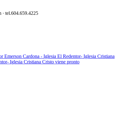
 · tel.604.659.4225
Cristo viene pronto