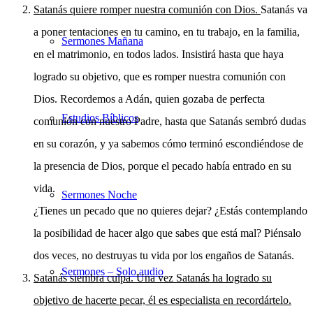
Satanás quiere romper nuestra comunión con Dios.
Satanás va
a poner tentaciones en tu camino, en tu trabajo, en la familia,
Sermones Mañana
en el matrimonio, en todos lados. Insistirá hasta que haya
logrado su objetivo, que es romper nuestra comunión con
Dios. Recordemos a Adán, quien gozaba de perfecta
Estudios Bíblicos
comunión con nuestro Padre, hasta que Satanás sembró dudas
en su corazón, y ya sabemos cómo terminó escondiéndose de
la presencia de Dios, porque el pecado había entrado en su
vida.
Sermones Noche
¿Tienes un pecado que no quieres dejar? ¿Estás contemplando
la posibilidad de hacer algo que sabes que está mal? Piénsalo
dos veces, no destruyas tu vida por los engaños de Satanás.
Sermones – Solo audio
Satanás siembra culpa. Una vez Satanás ha logrado su
objetivo de hacerte pecar, él es especialista en recordártelo.