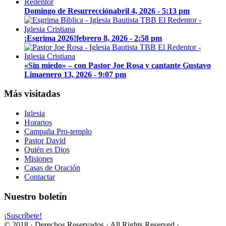
Domingo de Resurrección
abril 4, 2026 - 5:13 pm
¡Esgrima 2026!
febrero 8, 2026 - 2:58 pm
«Sin miedo» – con Pastor Joe Rosa y cantante Gustavo
Lima
enero 13, 2026 - 9:07 pm
Más visitadas
Iglesia
Horarios
Campaña Pro-templo
Pastor David
Quién es Dios
Misiones
Casas de Oración
Contactar
Nuestro boletín
¡Suscríbete!
© 2018 · Derechos Reservados · All Rights Reserved ·