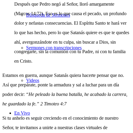
Después que Pedro negó al Señor, lloró amargamente
(Marcos 14:72). Eso es lo que causa el pecado, un profundo
Búsqueda de Sermones
dolor y nefastas consecuencias. El Espíritu Santo te hará ver
lo que has hecho, pero lo que Satanás quiere es que te quedes
ahí, avergonzándote en tu culpa, sin buscar a Dios, sin
Sermones con transcripciones
congregarte, sin la comunión con tu Padre, ni con tu familia
en Cristo.
Estamos en guerra, aunque Satanás quiera hacerte pensar que no.
Videos
Así que prepárate, ponte la armadura y sal a luchar para un día
poder decir:
“He peleado la buena batalla, he acabado la carrera,
he guardado la fe.” 2 Timoteo 4:7
En Vivo
Si tu anhelo es seguir creciendo en el conocimiento de nuestro
Señor, te invitamos a unirte a nuestras clases virtuales de