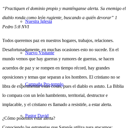
“Practiquen el dominio propio y manténganse alerta. Su enemigo el
diablo ronda como león rugiente, buscando a quién devorar” 1
Nuestra Iglesia
Pedro 5:8 NVI
Todos queremos paz en nuestros hogares, trabajos, relaciones.
Desafortunadamente, en muchas ocasiones esto no sucede. En el
Nuevo Visitante
mundo vemos que hay guerras y rumores de guerras, se hacen
acuerdos de paz y se rompen en tiempo récord, hay grandes
oposiciones y temas que separan a los hombres. El cristiano no se
Campaña Pro-templo
libra de experimentar estas cosas, pues el diablo es astuto. La Biblia
lo compara con un león hambriento, territorial, destructor e
implacable, y el cristiano es llamado a resistirle, a estar alerta.
Pastor David
¿Cómo podemos estar alerta?
Conociendo las estrategias que Satanás utiliza para atacarnos: