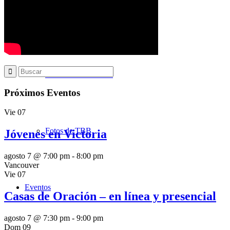
Noticias
Las Últimas Noticias
Próximos Eventos
Vie
07
Fotos de TBB
Jóvenes en Victoria
agosto 7 @ 7:00 pm
-
8:00 pm
Vancouver
Vie
07
Eventos
Casas de Oración – en línea y presencial
agosto 7 @ 7:30 pm
-
9:00 pm
Dom
09