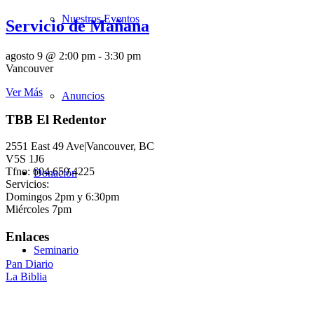
Nuestros Eventos
Servicio de Mañana
agosto 9 @ 2:00 pm
-
3:30 pm
Vancouver
Ver Más
Anuncios
TBB El Redentor
2551 East 49 Ave|Vancouver, BC
V5S 1J6
Tfno: 604.659.4225
Donación
Servicios:
Domingos 2pm y 6:30pm
Miércoles 7pm
Enlaces
Seminario
Pan Diario
La Biblia