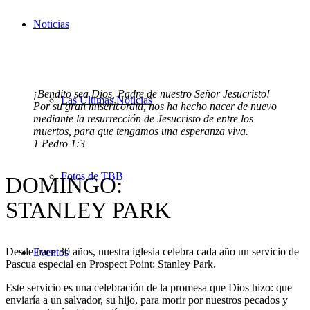
Noticias
¡Bendito sea Dios, Padre de nuestro Señor Jesucristo!
Las Últimas Noticias
Por su gran misericordia, nos ha hecho nacer de nuevo
mediante la resurrección de Jesucristo de entre los
muertos, para que tengamos una esperanza viva.
1 Pedro 1:3
Fotos de TBB
DOMINGO:
STANLEY PARK
Desde hace 30 años, nuestra iglesia celebra cada año un servicio de
Eventos
Pascua especial en Prospect Point: Stanley Park.
Este servicio es una celebración de la promesa que Dios hizo: que
enviaría a un salvador, su hijo, para morir por nuestros pecados y