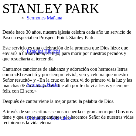
STANLEY PARK
Sermones Mañana
Desde hace 30 años, nuestra iglesia celebra cada año un servicio de
Pascua especial en Prospect Point: Stanley Park.
Este servicio es una celebración de la promesa que Dios hizo: que
Estudios Bíblicos
enviaría a un salvador, su hijo, para morir por nuestros pecados y
que resucitaría al tercer día.
Cantamos canciones de alabanza y adoración con hermosas letras
como «Él resucitó y por siempre vivirá, ven y celebra que nuestro
Señor resucitó» y «En la cruz en la cruz vi do primero vi la luz y las
Sermones Noche
manchas de mi alma yo lave fue alli por fe do vi a Jesus y siempre
feliz con El sere.»
Después de cantar viene la mejor parte: la palabra de Dios.
A través de sus escrituras se nos recuerda el gran amor que Dios nos
tiene y que si nos arrepentimos y le hacemos Señor de nuestras vidas
Sermones – Solo audio
recibiremos la vida eterna