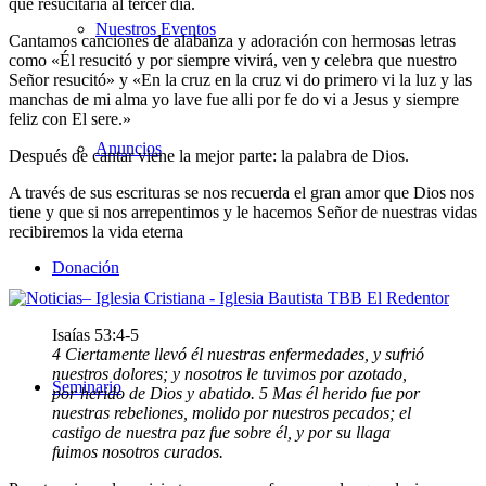
que resucitaría al tercer día.
Nuestros Eventos
Cantamos canciones de alabanza y adoración con hermosas letras
como «Él resucitó y por siempre vivirá, ven y celebra que nuestro
Señor resucitó» y «En la cruz en la cruz vi do primero vi la luz y las
manchas de mi alma yo lave fue alli por fe do vi a Jesus y siempre
feliz con El sere.»
Anuncios
Después de cantar viene la mejor parte: la palabra de Dios.
A través de sus escrituras se nos recuerda el gran amor que Dios nos
tiene y que si nos arrepentimos y le hacemos Señor de nuestras vidas
recibiremos la vida eterna
Donación
Isaías 53:4-5
4 Ciertamente llevó él nuestras enfermedades, y sufrió
nuestros dolores; y nosotros le tuvimos por azotado,
Seminario
por herido de Dios y abatido. 5 Mas él herido fue por
nuestras rebeliones, molido por nuestros pecados; el
castigo de nuestra paz fue sobre él, y por su llaga
fuimos nosotros curados.