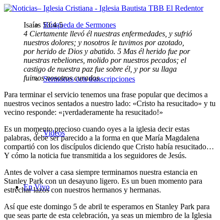
Isaías 53:4-5
Búsqueda de Sermones
4 Ciertamente llevó él nuestras enfermedades, y sufrió
nuestros dolores; y nosotros le tuvimos por azotado,
por herido de Dios y abatido. 5 Mas él herido fue por
nuestras rebeliones, molido por nuestros pecados; el
castigo de nuestra paz fue sobre él, y por su llaga
fuimos nosotros curados.
Sermones con transcripciones
Para terminar el servicio tenemos una frase popular que decimos a
nuestros vecinos sentados a nuestro lado: «Cristo ha resucitado» y tu
vecino responde: «¡verdaderamente ha resucitado!»
Es un momento precioso cuando oyes a la iglesia decir estas
Videos
palabras, debe ser parecido a la forma en que María Magdalena
compartió con los discípulos diciendo que Cristo había resucitado…
Y cómo la noticia fue transmitida a los seguidores de Jesús.
Antes de volver a casa siempre terminamos nuestra estancia en
Stanley Park con un desayuno ligero. Es un buen momento para
En Vivo
estrechar lazos con nuestros hermanos y hermanas.
Así que este domingo 5 de abril te esperamos en Stanley Park para
que seas parte de esta celebración, ya seas un miembro de la Iglesia