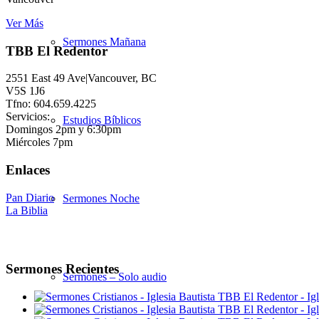
Ver Más
Sermones Mañana
TBB El Redentor
2551 East 49 Ave|Vancouver, BC
V5S 1J6
Tfno: 604.659.4225
Servicios:
Estudios Bíblicos
Domingos 2pm y 6:30pm
Miércoles 7pm
Enlaces
Pan Diario
Sermones Noche
La Biblia
Sermones Recientes
Sermones – Solo audio