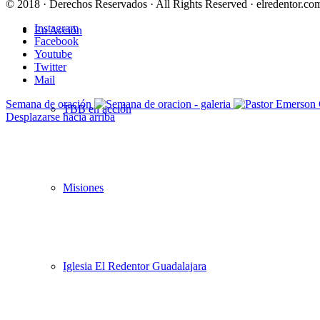
© 2018 · Derechos Reservados · All Rights Reserved · elredentor.com
Instagram
En Acción
Facebook
Youtube
Twitter
Mail
Semana de oración
TBB en acción
Desplazarse hacia arriba
Misiones
Iglesia El Redentor Guadalajara