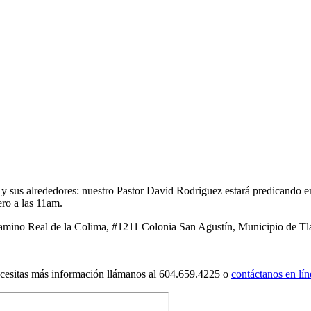
a y sus alrededores: nuestro Pastor David Rodriguez estará predicando
ro a las 11am.
 Camino Real de la Colima, #1211 Colonia San Agustín, Municipio de Tl
ecesitas más información llámanos al 604.659.4225 o
contáctanos en lín