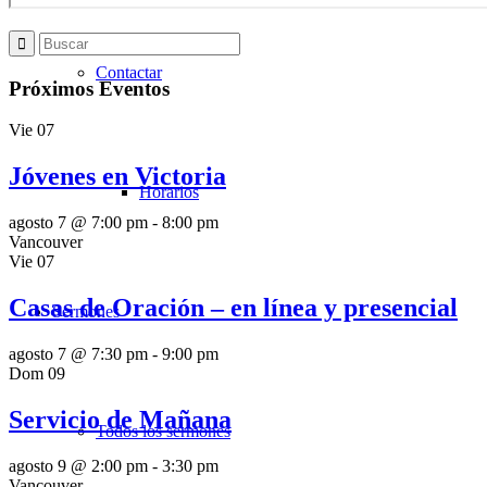
Contactar
Próximos Eventos
Vie
07
Jóvenes en Victoria
Horarios
agosto 7 @ 7:00 pm
-
8:00 pm
Vancouver
Vie
07
Casas de Oración – en línea y presencial
Sermones
agosto 7 @ 7:30 pm
-
9:00 pm
Dom
09
Servicio de Mañana
Todos los sermones
agosto 9 @ 2:00 pm
-
3:30 pm
Vancouver