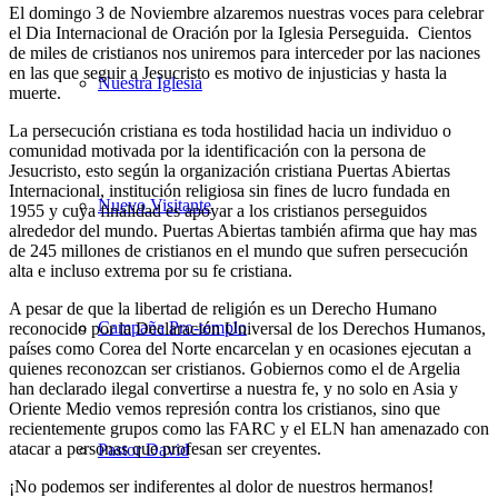
El domingo 3 de Noviembre alzaremos nuestras voces para celebrar
el Dia Internacional de Oración por la Iglesia Perseguida. Cientos
de miles de cristianos nos uniremos para interceder por las naciones
en las que seguir a Jesucristo es motivo de injusticias y hasta la
Nuestra Iglesia
muerte.
La persecución cristiana es toda hostilidad hacia un individuo o
comunidad motivada por la identificación con la persona de
Jesucristo, esto según la organización cristiana Puertas Abiertas
Internacional, institución religiosa sin fines de lucro fundada en
Nuevo Visitante
1955 y cuya finalidad es apoyar a los cristianos perseguidos
alrededor del mundo. Puertas Abiertas también afirma que hay mas
de 245 millones de cristianos en el mundo que sufren persecución
alta e incluso extrema por su fe cristiana.
A pesar de que la libertad de religión es un Derecho Humano
Campaña Pro-templo
reconocido por la Declaración Universal de los Derechos Humanos,
países como Corea del Norte encarcelan y en ocasiones ejecutan a
quienes reconozcan ser cristianos. Gobiernos como el de Argelia
han declarado ilegal convertirse a nuestra fe, y no solo en Asia y
Oriente Medio vemos represión contra los cristianos, sino que
recientemente grupos como las FARC y el ELN han amenazado con
atacar a personas que profesan ser creyentes.
Pastor David
¡No podemos ser indiferentes al dolor de nuestros hermanos!