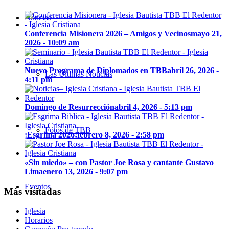
Noticias
Conferencia Misionera 2026 – Amigos y Vecinos
mayo 21,
2026 - 10:09 am
Nuevo Programa de Diplomados en TBB
abril 26, 2026 -
Las Últimas Noticias
4:11 pm
Domingo de Resurrección
abril 4, 2026 - 5:13 pm
Fotos de TBB
¡Esgrima 2026!
febrero 8, 2026 - 2:58 pm
«Sin miedo» – con Pastor Joe Rosa y cantante Gustavo
Lima
enero 13, 2026 - 9:07 pm
Eventos
Más visitadas
Iglesia
Horarios