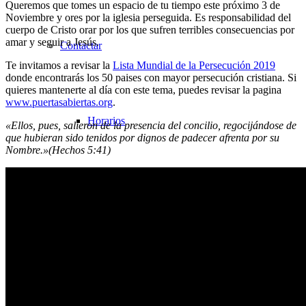
Queremos que tomes un espacio de tu tiempo este próximo 3 de
Noviembre y ores por la iglesia perseguida. Es responsabilidad del
cuerpo de Cristo orar por los que sufren terribles consecuencias por
amar y seguir a Jesús.
Contactar
Te invitamos a revisar la
Lista Mundial de la Persecución 2019
donde encontrarás los 50 paises con mayor persecución cristiana. Si
quieres mantenerte al día con este tema, puedes revisar la pagina
www.puertasabiertas.org
.
Horarios
«Ellos, pues, salieron de la presencia del concilio, regocijándose de
que hubieran sido tenidos por dignos de padecer afrenta por su
Nombre.»(Hechos 5:41)
Sermones
Todos los sermones