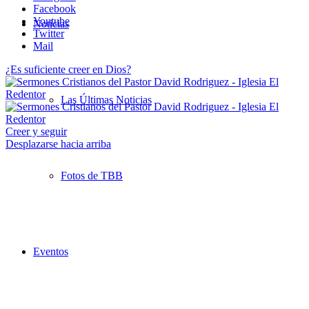
Facebook
Youtube
Noticias
Twitter
Mail
¿Es suficiente creer en Dios?
Las Últimas Noticias
Creer y seguir
Desplazarse hacia arriba
Fotos de TBB
Eventos