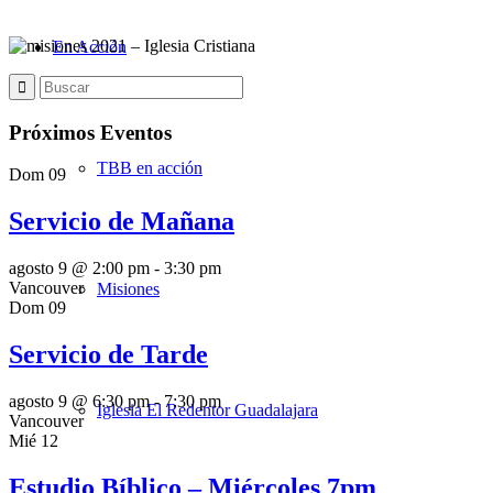
En Acción
Próximos Eventos
TBB en acción
Dom
09
Servicio de Mañana
agosto 9 @ 2:00 pm
-
3:30 pm
Vancouver
Misiones
Dom
09
Servicio de Tarde
agosto 9 @ 6:30 pm
-
7:30 pm
Iglesia El Redentor Guadalajara
Vancouver
Mié
12
Estudio Bíblico – Miércoles 7pm