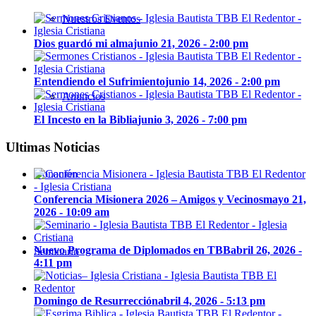
Nuestros Eventos
Dios guardó mi alma
junio 21, 2026 - 2:00 pm
Entendiendo el Sufrimiento
junio 14, 2026 - 2:00 pm
Anuncios
El Incesto en la Biblia
junio 3, 2026 - 7:00 pm
Ultimas Noticias
Donación
Conferencia Misionera 2026 – Amigos y Vecinos
mayo 21,
2026 - 10:09 am
Nuevo Programa de Diplomados en TBB
abril 26, 2026 -
Seminario
4:11 pm
Domingo de Resurrección
abril 4, 2026 - 5:13 pm