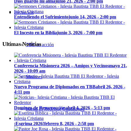
Dios guardó mi alma
junio 21, 2026 - 2:00 pm
En Acción
Entendiendo el Sufrimiento
junio 14, 2026 - 2:00 pm
El Incesto en la Biblia
junio 3, 2026 - 7:00 pm
Ultimas Noticias
TBB en acción
Conferencia Misionera 2026 – Amigos y Vecinos
mayo 21,
2026 - 10:09 am
Misiones
Nuevo Programa de Diplomados en TBB
abril 26, 2026 -
4:11 pm
Domingo de Resurrección
abril 4, 2026 - 5:13 pm
Iglesia El Redentor Guadalajara
¡Esgrima 2026!
febrero 8, 2026 - 2:58 pm