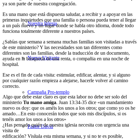
ya son parte de nuestra congregación.
Es una mano que está dispuesta saludar, a recibir y a apoyar en las
primeras inquietudes que una familia o persona pueda tener al llegar
Nuestra Iglesia
a un país nuevo y un lugar donde se habla otro idioma, donde todo
funciona totalmente diferente a nuestros países.
¿Sabías que semana a semana muchas familias son visitadas a través
de este ministerio? Y las necesidades son tan diferentes como
diferentes son las familias, desde la traducción de un documento,
Nuevo Visitante
ayuda en la búsqueda de una renta, o compañia en una noche de
hospital.
Ese es el fin de cada visita: estimular, edificar, alentar, y si alguno
por cualquier razón empieza a alejarse, hacerle volver al camino
correcto.
Campaña Pro-templo
Algo que debe estar claro es que esta labor no debe ser solo del
ministerio
Tu mano amiga
. Juan 13:34-35 dice «un mandamiento
nuevo os doy: que os améis los unos a los otros; que como yo os he
amado…En esto conocerán todos que sois mis discípulos, si os
tenéis amor los unos a los otros»
¿Has pensado quién de nuestra iglesia necesita con urgencia una
Pastor David
visita de
edificación? Visítala esta misma semana, y si no te es posible,