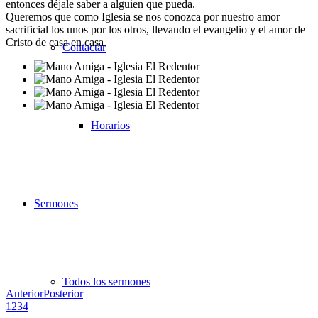
entonces déjale saber a alguien que pueda.
Queremos que como Iglesia se nos conozca por nuestro amor
sacrificial los unos por los otros, llevando el evangelio y el amor de
Cristo de casa en casa.
Contactar
Horarios
Sermones
Todos los sermones
Anterior
Posterior
1
2
3
4