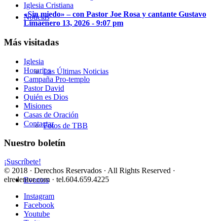
«Sin miedo» – con Pastor Joe Rosa y cantante Gustavo
Noticias
Lima
enero 13, 2026 - 9:07 pm
Más visitadas
Iglesia
Horarios
Las Últimas Noticias
Campaña Pro-templo
Pastor David
Quién es Dios
Misiones
Casas de Oración
Contactar
Fotos de TBB
Nuestro boletín
¡Suscríbete!
© 2018 · Derechos Reservados · All Rights Reserved ·
elredentor.com · tel.604.659.4225
Eventos
Instagram
Facebook
Youtube