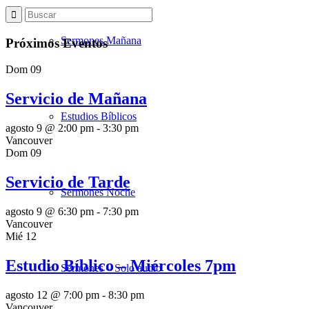
Sermones Mañana
Próximos Eventos
Dom
09
Servicio de Mañana
Estudios Bíblicos
agosto 9 @ 2:00 pm
-
3:30 pm
Vancouver
Dom
09
Servicio de Tarde
Sermones Noche
agosto 9 @ 6:30 pm
-
7:30 pm
Vancouver
Mié
12
Estudio Bíblico – Miércoles 7pm
Sermones – Solo audio
agosto 12 @ 7:00 pm
-
8:30 pm
Vancouver