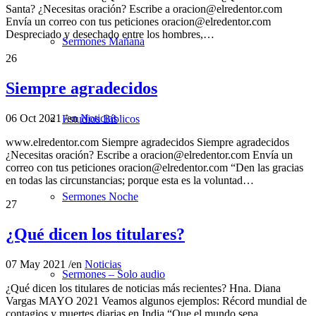
Santa? ¿Necesitas oración? Escribe a oracion@elredentor.com
Envía un correo con tus peticiones oracion@elredentor.com
Despreciado y desechado entre los hombres,…
Sermones Mañana
26
Siempre agradecidos
06 Oct 2021
/
en
Noticias
Estudios Bíblicos
www.elredentor.com Siempre agradecidos Siempre agradecidos
¿Necesitas oración? Escribe a oracion@elredentor.com Envía un
correo con tus peticiones oracion@elredentor.com “Den las gracias
en todas las circunstancias; porque esta es la voluntad…
Sermones Noche
27
¿Qué dicen los titulares?
07 May 2021
/
en
Noticias
Sermones – Solo audio
¿Qué dicen los titulares de noticias más recientes? Hna. Diana
Vargas MAYO 2021 Veamos algunos ejemplos: Récord mundial de
contagios y muertes diarias en India “Que el mundo sepa…