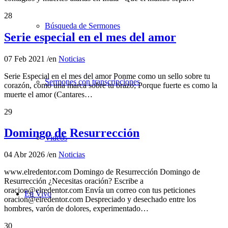
28
Búsqueda de Sermones
Serie especial en el mes del amor
07 Feb 2021
/
en
Noticias
Serie Especial en el mes del amor Ponme como un sello sobre tu
Sermones con transcripciones
corazón, como una marca sobre tu brazo; Porque fuerte es como la
muerte el amor (Cantares…
29
Domingo de Resurrección
Videos
04 Abr 2026
/
en
Noticias
www.elredentor.com Domingo de Resurrección Domingo de
Resurrección ¿Necesitas oración? Escribe a
oracion@elredentor.com Envía un correo con tus peticiones
En Vivo
oracion@elredentor.com Despreciado y desechado entre los
hombres, varón de dolores, experimentado…
30