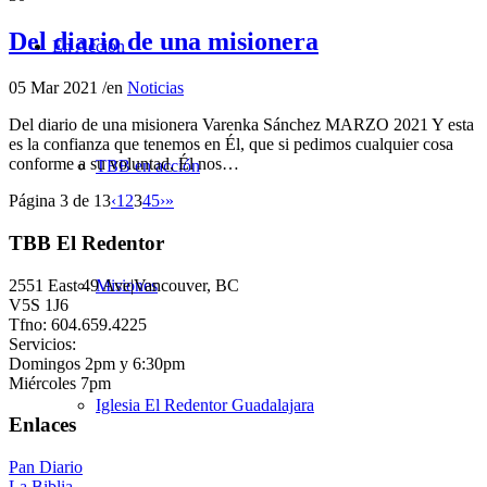
Del diario de una misionera
En Acción
05 Mar 2021
/
en
Noticias
Del diario de una misionera Varenka Sánchez MARZO 2021 Y esta
es la confianza que tenemos en Él, que si pedimos cualquier cosa
conforme a su voluntad, Él nos…
TBB en acción
Página 3 de 13
‹
1
2
3
4
5
›
»
TBB El Redentor
2551 East 49 Ave|Vancouver, BC
Misiones
V5S 1J6
Tfno: 604.659.4225
Servicios:
Domingos 2pm y 6:30pm
Miércoles 7pm
Iglesia El Redentor Guadalajara
Enlaces
Pan Diario
La Biblia