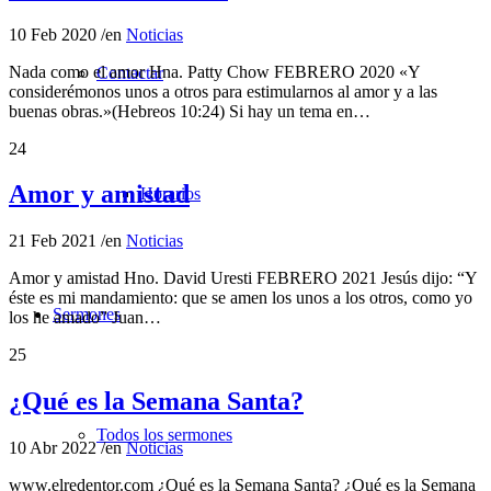
10 Feb 2020
/
en
Noticias
Nada como el amor Hna. Patty Chow FEBRERO 2020 «Y
Contactar
considerémonos unos a otros para estimularnos al amor y a las
buenas obras.»(Hebreos 10:24) Si hay un tema en…
24
Amor y amistad
Horarios
21 Feb 2021
/
en
Noticias
Amor y amistad Hno. David Uresti FEBRERO 2021 Jesús dijo: “Y
éste es mi mandamiento: que se amen los unos a los otros, como yo
Sermones
los he amado” Juan…
25
¿Qué es la Semana Santa?
Todos los sermones
10 Abr 2022
/
en
Noticias
www.elredentor.com ¿Qué es la Semana Santa? ¿Qué es la Semana