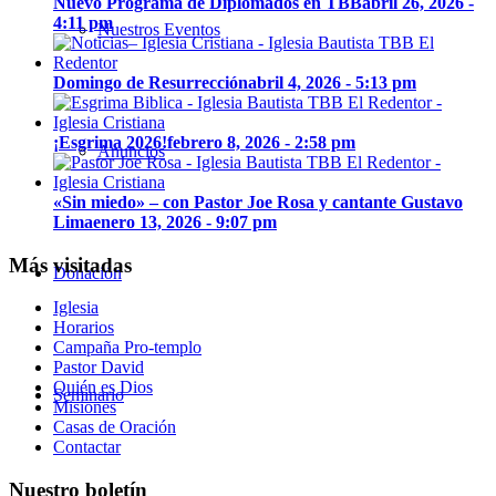
Nuevo Programa de Diplomados en TBB
abril 26, 2026 -
4:11 pm
Nuestros Eventos
Domingo de Resurrección
abril 4, 2026 - 5:13 pm
¡Esgrima 2026!
febrero 8, 2026 - 2:58 pm
Anuncios
«Sin miedo» – con Pastor Joe Rosa y cantante Gustavo
Lima
enero 13, 2026 - 9:07 pm
Más visitadas
Donación
Iglesia
Horarios
Campaña Pro-templo
Pastor David
Quién es Dios
Seminario
Misiones
Casas de Oración
Contactar
Nuestro boletín