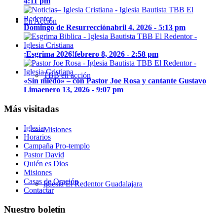
4:11 pm
En Acción
Domingo de Resurrección
abril 4, 2026 - 5:13 pm
¡Esgrima 2026!
febrero 8, 2026 - 2:58 pm
TBB en acción
«Sin miedo» – con Pastor Joe Rosa y cantante Gustavo
Lima
enero 13, 2026 - 9:07 pm
Más visitadas
Iglesia
Misiones
Horarios
Campaña Pro-templo
Pastor David
Quién es Dios
Misiones
Casas de Oración
Iglesia El Redentor Guadalajara
Contactar
Nuestro boletín