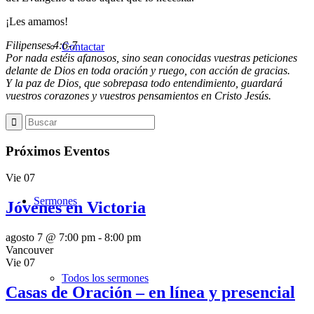
¡Les amamos!
Filipenses 4:6-7
Contactar
Por nada estéis afanosos, sino sean conocidas vuestras peticiones
delante de Dios en toda oración y ruego, con acción de gracias.
Y la paz de Dios, que sobrepasa todo entendimiento, guardará
vuestros corazones y vuestros pensamientos en Cristo Jesús.
Horarios
Próximos Eventos
Vie
07
Sermones
Jóvenes en Victoria
agosto 7 @ 7:00 pm
-
8:00 pm
Vancouver
Vie
07
Todos los sermones
Casas de Oración – en línea y presencial