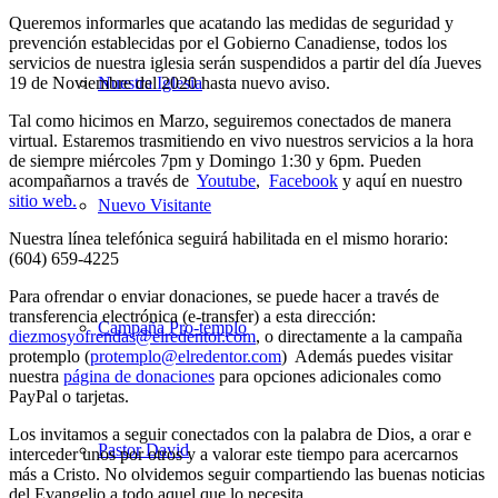
Queremos informarles que acatando las medidas de seguridad y
prevención establecidas por el Gobierno Canadiense, todos los
servicios de nuestra iglesia serán suspendidos a partir del día Jueves
19 de Noviembre del 2020 hasta nuevo aviso.
Nuestra Iglesia
Tal como hicimos en Marzo, seguiremos conectados de manera
virtual. Estaremos trasmitiendo en vivo nuestros servicios a la hora
de siempre miércoles 7pm y Domingo 1:30 y 6pm. Pueden
acompañarnos a través de
Youtube
,
Facebook
y aquí en nuestro
sitio web.
Nuevo Visitante
Nuestra línea telefónica seguirá habilitada en el mismo horario:
(604) 659-4225
Para ofrendar o enviar donaciones, se puede hacer a través de
transferencia electrónica (e-transfer) a esta dirección:
Campaña Pro-templo
diezmosyofrendas@elredentor.com
, o directamente a la campaña
protemplo (
protemplo@elredentor.com
) Además puedes visitar
nuestra
página de donaciones
para opciones adicionales como
PayPal o tarjetas.
Los invitamos a seguir conectados con la palabra de Dios, a orar e
Pastor David
interceder unos por otros y a valorar este tiempo para acercarnos
más a Cristo. No olvidemos seguir compartiendo las buenas noticias
del Evangelio a todo aquel que lo necesita.