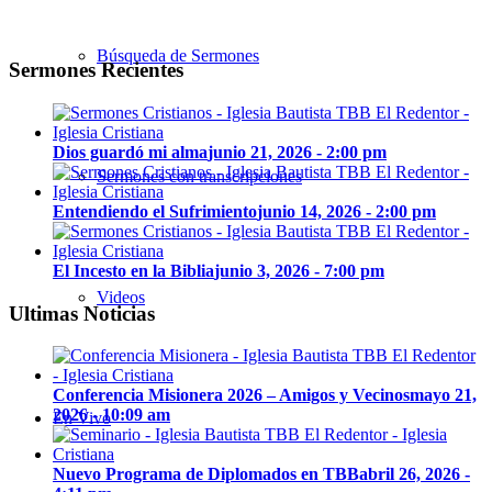
Búsqueda de Sermones
Sermones Recientes
Dios guardó mi alma
junio 21, 2026 - 2:00 pm
Sermones con transcripciones
Entendiendo el Sufrimiento
junio 14, 2026 - 2:00 pm
El Incesto en la Biblia
junio 3, 2026 - 7:00 pm
Videos
Ultimas Noticias
Conferencia Misionera 2026 – Amigos y Vecinos
mayo 21,
2026 - 10:09 am
En Vivo
Nuevo Programa de Diplomados en TBB
abril 26, 2026 -