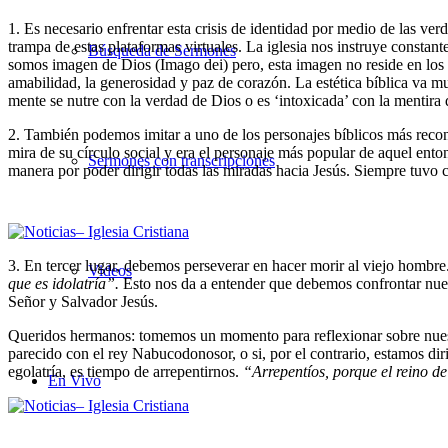
1. Es necesario enfrentar esta crisis de identidad por medio de las ver
trampa de estas plataformas virtuales. La iglesia nos instruye constant
Búsqueda de Sermones
somos imagen de Dios (Imago dei) pero, esta imagen no reside en los as
amabilidad, la generosidad y paz de corazón. La estética bíblica va mu
mente se nutre con la verdad de Dios o es ‘intoxicada’ con la mentira
2. También podemos imitar a uno de los personajes bíblicos más recon
mira de su círculo social y era el personaje más popular de aquel ent
Sermones con transcripciones
manera por poder dirigir todas las miradas hacia Jesús. Siempre tuvo ce
3. En tercer lugar, debemos perseverar en hacer morir al viejo hombre
Videos
que es idolatría”.
Esto nos da a entender que debemos confrontar nuest
Señor y Salvador Jesús.
Queridos hermanos: tomemos un momento para reflexionar sobre nuestr
parecido con el rey Nabucodonosor, o si, por el contrario, estamos di
egolatría, es tiempo de arrepentirnos.
“Arrepentíos, porque el reino d
En Vivo