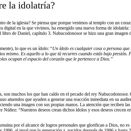
e la idolatría?
entro de la iglesia? Se piensa que porque venimos al templo con un cora
era digital en la que vivimos, ha emergido una nueva forma de idolatría
el libro de Daniel, capítulo 3. Nabucodonosor se hizo una gran imagen d
mente), lo que es un ídolo:
“Un ídolo es cualquier cosa o persona que 
 mismo. Es aquello a lo que tú recurres cuando estás bajo presión. Pod
ídolos ocupan el espacio del corazón que le pertenece a Dios.”
s, son muchos los que han caído en el pecado del rey Nabucodonosor. Q
cluso atuendos que ayuden a generar una reacción inmediata en su audien
aciendo una imagen con sus propias manos. La atención que reciben las
ce Núñez: “Nuestros deseos crean dichos ídolos y esos deseos crecen en
uina por el alcance de logros personales que glorifican a Dios, no es e
y 1996, al igual que la generación z, nacidos después de 1996 y hasta 