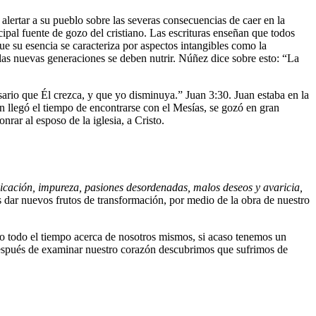
 alertar a su pueblo sobre las severas consecuencias de caer en la
cipal fuente de gozo del cristiano. Las escrituras enseñan que todos
ue su esencia se caracteriza por aspectos intangibles como la
 las nuevas generaciones se deben nutrir. Núñez dice sobre esto: “La
ario que Él crezca, y que yo disminuya.” Juan 3:30. Juan estaba en la
n llegó el tiempo de encontrarse con el Mesías, se gozó en gran
rar al esposo de la iglesia, a Cristo.
nicación, impureza, pasiones desordenadas, malos deseos y avaricia,
 dar nuevos frutos de transformación, por medio de la obra de nuestro
o todo el tiempo acerca de nosotros mismos, si acaso tenemos un
i después de examinar nuestro corazón descubrimos que sufrimos de