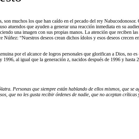
s, son muchos los que han caído en el pecado del rey Nabucodonosor. Q
cluso atuendos que ayuden a generar una reacción inmediata en su audien
aciendo una imagen con sus propias manos. La atención que reciben las
ce Núñez: “Nuestros deseos crean dichos ídolos y esos deseos crecen en
uina por el alcance de logros personales que glorifican a Dios, no es e
y 1996, al igual que la generación z, nacidos después de 1996 y hasta 
latra. Personas que siempre están hablando de ellos mismos, que se a
os, que no les gusta recibir órdenes de nadie, que no aceptan críticas 