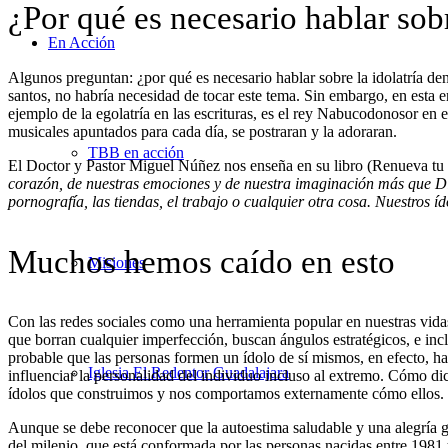
¿Por qué es necesario hablar sobr
En Acción
Algunos preguntan: ¿por qué es necesario hablar sobre la idolatría d
santos, no habría necesidad de tocar este tema. Sin embargo, en esta 
ejemplo de la egolatría en las escrituras, es el rey Nabucodonosor en 
musicales apuntados para cada día, se postraran y la adoraran.
TBB en acción
El Doctor y Pastor Miguel Núñez nos enseña en su libro (Renueva tu 
corazón, de nuestras emociones y de nuestra imaginación más que Dios
pornografía, las tiendas, el trabajo o cualquier otra cosa. Nuestros 
Muchos hemos caído en esto
Misiones
Con las redes sociales como una herramienta popular en nuestras vida
que borran cualquier imperfección, buscan ángulos estratégicos, e in
probable que las personas formen un ídolo de sí mismos, en efecto, h
Iglesia El Redentor Guadalajara
influenciar la personalidad del individuo incluso al extremo. Cómo di
ídolos que construimos y nos comportamos externamente cómo ellos.
Aunque se debe reconocer que la autoestima saludable y una alegría gen
del milenio, que está conformada por las personas nacidas entre 1981 