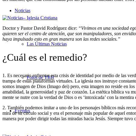
Noticias
Doctor y Pastor David Rodríguez dice:
“Vivimos en una sociedad egó
quieren ser el centro de atención, que son manipuladores, son envidios
haya impulsado esto en gran manera son las redes sociales.”
Las Últimas Noticias
¿Cuál es el remedio?
1. Es necesario enfrentar esta crisis de identidad por medio de las ver
Fotos de TBB
trampa de estas plataformas virtuales. La iglesia nos instruye constant
somos imagen de Dios (Imago dei) pero, esta imagen no reside en los as
amabilidad, la generosidad y paz de corazón. La estética bíblica va mu
mente se nutre con la verdad de Dios o es ‘intoxicada’ con la mentira
2. También podemos imitar a uno de los personajes bíblicos más recon
Eventos
mira de su círculo social y era el personaje más popular de aquel ent
manera por poder dirigir todas las miradas hacia Jesús. Siempre tuvo ce