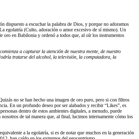
zón dispuesto a escuchar la palabra de Dios, y porque no adoramos
: La egolatría (Culto, adoración o amor excesivo de sí mismo). Un
e oro en Babilonia y ordenó a todos que, al oír los instrumentos
comienza a capturar la atención de nuestra mente, de nuestro
ría tratarse del alcohol, la televisión, la computadora, la
uizás no se han hecho una imagen de oro puro, pero si con filtros
cia. En un profundo deseo por ser alabados y recibir “Likes”, es
 personas dentro de estos ambientes digitales, a menudo, puede
 nosotros de tal manera que, al final, lucimos internamente cómo los
quivalente a la egolatría, si es de notar que muchos en la generación
2012, han caído en los extremos del egocentrismo.