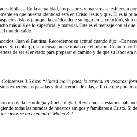
dades bíblicas. En la actualidad, los pastores y maestros se esfuerzan por
emente en que nuestra identidad está en Cristo Jesús y que, Él es la prin
pectos físicos (aunque la estética tiene su lugar en la creación), sino q
cho más allá de lo superficial y material. Este es el mensaje con el que
 del mundo caído.”
ocidos, Juan el Bautista. Recordemos su actitud cuando dijo: «Es neces
onces. Sin embargo, su mensaje no se trataba de él mismo. Cuando por fi
rteza de ser el enviado para preparar el camino y de que su labor era hon
. Colosenses 3:5 dice:
“Haced morir, pues, lo terrenal en vosotros: for
ras experiencias pasadas y deshacernos de ellas, a fin de que podamos
o uso de la tecnología y huella digital. Revisemos si estamos habland
rigiendo todas las miradas de nuestros amigos y familiares a Cristo. S
e los cielos se ha acercado” Mateo 3:2