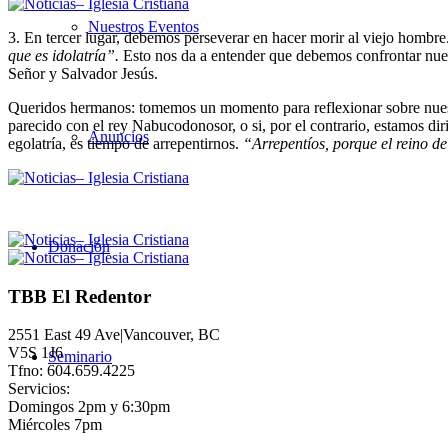
Nuestros Eventos
3. En tercer lugar, debemos perseverar en hacer morir al viejo hombre
que es idolatría”.
Esto nos da a entender que debemos confrontar nuest
Señor y Salvador Jesús.
Queridos hermanos: tomemos un momento para reflexionar sobre nuestr
parecido con el rey Nabucodonosor, o si, por el contrario, estamos di
Anuncios
egolatría, es tiempo de arrepentirnos.
“Arrepentíos, porque el reino d
Donación
TBB El Redentor
2551 East 49 Ave|Vancouver, BC
V5S 1J6
Seminario
Tfno: 604.659.4225
Servicios:
Domingos 2pm y 6:30pm
Miércoles 7pm