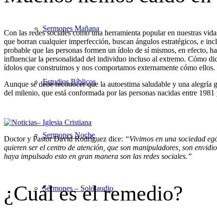
Sermones Mañana
Con las redes sociales como una herramienta popular en nuestras vida
que borran cualquier imperfección, buscan ángulos estratégicos, e in
probable que las personas formen un ídolo de sí mismos, en efecto, h
influenciar la personalidad del individuo incluso al extremo. Cómo di
ídolos que construimos y nos comportamos externamente cómo ellos.
Estudios Bíblicos
Aunque se debe reconocer que la autoestima saludable y una alegría gen
del milenio, que está conformada por las personas nacidas entre 1981 
Sermones Noche
Doctor y Pastor David Rodríguez dice:
“Vivimos en una sociedad egó
quieren ser el centro de atención, que son manipuladores, son envidios
haya impulsado esto en gran manera son las redes sociales.”
¿Cuál es el remedio?
Sermones – Solo audio