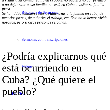
a visitar a su familia. También el gobierno pudiera no dar permiso
o no dejar salir a esa familia que está en Cuba a visitar su familia
fuera.
Búsqueda de Sermones
Se han dado también casos de amenazas a la familia en cuba, de
meterlos presos, de quitarles el trabajo, etc. Esto no lo hemos vivido
nosotros, pero si otras personas cercanas.
Sermones con transcripciones
¿Podría explicarnos qué
está ocurriendo en
Videos
Cuba? ¿Qué quiere el
pueblo?
En Vivo