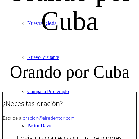
Cuba
Nuestra Iglesia
Nuevo Visitante
Orando por Cuba
Campaña Pro-templo
¿Necesitas oración?
Escribe a
oracion@elredentor.com
Pastor David
Envía un correo con tus peticiones