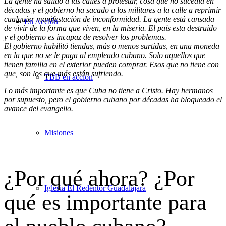
La gente ha salido a las calles a protestar, cosa que no sucedía en
décadas y el gobierno ha sacado a los militares a la calle a reprimir
cualquier manifestación de inconformidad. La gente está cansada
En Acción
de vivir de la forma que viven, en la miseria. El país esta destruido
y el gobierno es incapaz de resolver los problemas.
El gobierno habilitó tiendas, más o menos surtidas, en una moneda
en la que no se le paga al empleado cubano. Solo aquellos que
tienen familia en el exterior pueden comprar. Esos que no tiene con
que, son los que más están sufriendo.
TBB en acción
Lo más importante es que Cuba no tiene a Cristo. Hay hermanos
por supuesto, pero el gobierno cubano por décadas ha bloqueado el
avance del evangelio.
Misiones
¿Por qué ahora? ¿Por
Iglesia El Redentor Guadalajara
qué es importante para