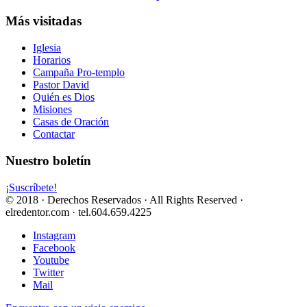
Más visitadas
Iglesia
Horarios
Campaña Pro-templo
Pastor David
Quién es Dios
Misiones
Casas de Oración
Contactar
Nuestro boletín
¡Suscríbete!
© 2018 · Derechos Reservados · All Rights Reserved ·
elredentor.com · tel.604.659.4225
Instagram
Facebook
Youtube
Twitter
Mail