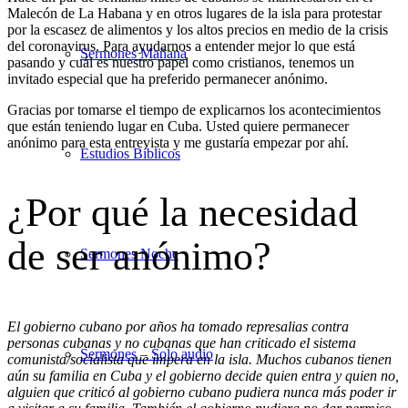
Malecón de La Habana y en otros lugares de la isla para protestar
por la escasez de alimentos y los altos precios en medio de la crisis
del coronavirus. Para ayudarnos a entender mejor lo que está
Sermones Mañana
pasando y cuál es nuestro papel como cristianos, tenemos un
invitado especial que ha preferido permanecer anónimo.
Gracias por tomarse el tiempo de explicarnos los acontecimientos
que están teniendo lugar en Cuba. Usted quiere permanecer
anónimo para esta entrevista y me gustaría empezar por ahí.
Estudios Bíblicos
¿Por qué la necesidad
de ser anónimo?
Sermones Noche
El gobierno cubano por años ha tomado represalias contra
personas cubanas y no cubanas que han criticado el sistema
Sermones – Solo audio
comunista/socialista que impera en la isla. Muchos cubanos tienen
aún su familia en Cuba y el gobierno decide quien entra y quien no,
alguien que criticó al gobierno cubano pudiera nunca más poder ir