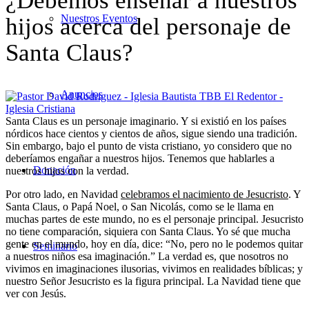
¿Debemos enseñar a nuestros
Nuestros Eventos
hijos acerca del personaje de
Santa Claus?
Anuncios
Santa Claus es un personaje imaginario. Y si existió en los países
nórdicos hace cientos y cientos de años, sigue siendo una tradición.
Sin embargo, bajo el punto de vista cristiano, yo considero que no
deberíamos engañar a nuestros hijos. Tenemos que hablarles a
Donación
nuestros hijos con la verdad.
Por otro lado, en Navidad
celebramos el nacimiento de Jesucristo
. Y
Santa Claus, o Papá Noel, o San Nicolás, como se le llama en
muchas partes de este mundo, no es el personaje principal. Jesucristo
no tiene comparación, siquiera con Santa Claus. Yo sé que mucha
gente en el mundo, hoy en día, dice: “No, pero no le podemos quitar
Seminario
a nuestros niños esa imaginación.” La verdad es, que nosotros no
vivimos en imaginaciones ilusorias, vivimos en realidades bíblicas; y
nuestro Señor Jesucristo es la figura principal. La Navidad tiene que
ver con Jesús.