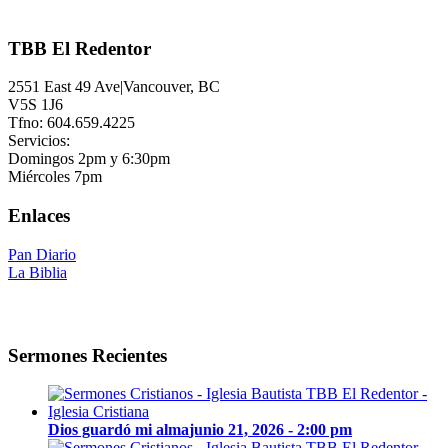
TBB El Redentor
2551 East 49 Ave|Vancouver, BC
V5S 1J6
Tfno: 604.659.4225
Servicios:
Domingos 2pm y 6:30pm
Miércoles 7pm
Enlaces
Pan Diario
La Biblia
Sermones Recientes
Dios guardó mi alma
junio 21, 2026 - 2:00 pm