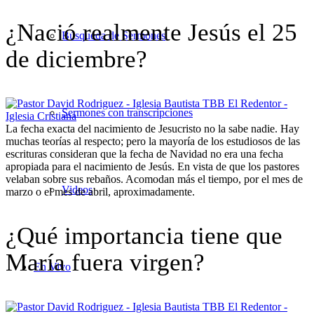
¿Nació realmente Jesús el 25
Búsqueda de Sermones
de diciembre?
Sermones con transcripciones
La fecha exacta del nacimiento de Jesucristo no la sabe nadie. Hay
muchas teorías al respecto; pero la mayoría de los estudiosos de las
escrituras consideran que la fecha de Navidad no era una fecha
apropiada para el nacimiento de Jesús. En vista de que los pastores
velaban sobre sus rebaños. Acomodan más el tiempo, por el mes de
Videos
marzo o el mes de abril, aproximadamente.
¿Qué importancia tiene que
María fuera virgen?
En Vivo