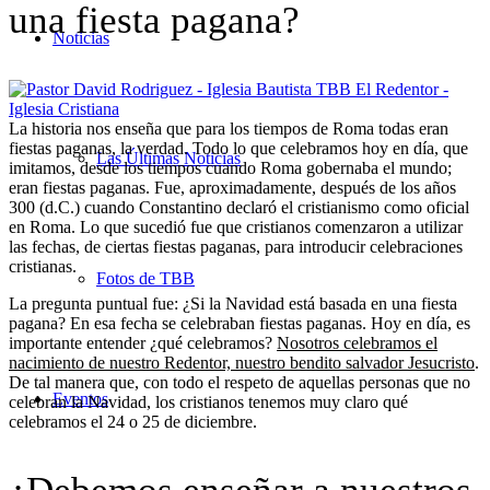
una fiesta pagana?
Noticias
La historia nos enseña que para los tiempos de Roma todas eran
fiestas paganas, la verdad. Todo lo que celebramos hoy en día, que
Las Últimas Noticias
imitamos, desde los tiempos cuando Roma gobernaba el mundo;
eran fiestas paganas. Fue, aproximadamente, después de los años
300 (d.C.) cuando Constantino declaró el cristianismo como oficial
en Roma. Lo que sucedió fue que cristianos comenzaron a utilizar
las fechas, de ciertas fiestas paganas, para introducir celebraciones
cristianas.
Fotos de TBB
La pregunta puntual fue: ¿Si la Navidad está basada en una fiesta
pagana? En esa fecha se celebraban fiestas paganas. Hoy en día, es
importante entender ¿qué celebramos?
Nosotros celebramos el
nacimiento de nuestro Redentor, nuestro bendito salvador Jesucristo
.
De tal manera que, con todo el respeto de aquellas personas que no
Eventos
celebran la Navidad, los cristianos tenemos muy claro qué
celebramos el 24 o 25 de diciembre.