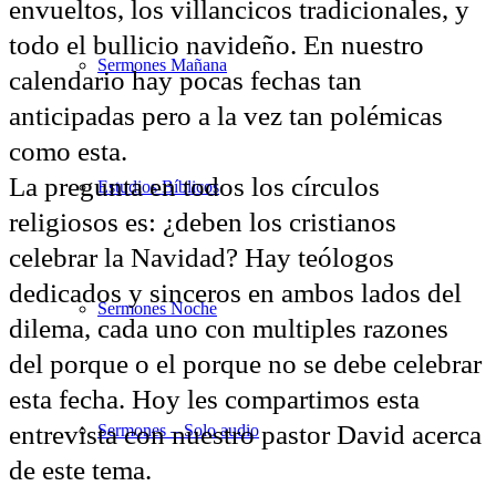
envueltos, los villancicos tradicionales, y
todo el bullicio navideño. En nuestro
Sermones Mañana
calendario hay pocas fechas tan
anticipadas pero a la vez tan polémicas
como esta.
La pregunta en todos los círculos
Estudios Bíblicos
religiosos es: ¿deben los cristianos
celebrar la Navidad? Hay teólogos
dedicados y sinceros en ambos lados del
Sermones Noche
dilema, cada uno con multiples razones
del porque o el porque no se debe celebrar
esta fecha. Hoy les compartimos esta
entrevista con nuestro pastor David acerca
Sermones – Solo audio
de este tema.