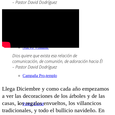
– Pastor David Dodríguez
Nuestra Iglesia
Nuevo Visitante
Dios quiere que exista esa relación de
comunicación, de comunión, de adoración hacia Él
– Pastor David Dodríguez
Campaña Pro-templo
L
lega Diciembre y como cada año empezamos
a ver las decoraciones de los árboles y de las
casas, los regalos envueltos, los villancicos
Pastor David
tradicionales, y todo el bullicio navideño. En