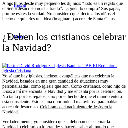
A mis hijos desde muy pequeño les dijimos: “Esto es un regalo que
Buscar
el Señor Jesucristo nos ha traído”. ¿Quién lo compró? Sus papás,
porque esa es la verdad. No considero que afecte a los niños el
hecho de quitarles una idea (imaginaria) acerca de Santa Claus.
¿Deben los cristianos celebrar
Menú
la Navidad?
Yo sé que hay iglesias, incluso, evangélicas que no celebran la
Navidad, basados en una gran cantidad de situaciones muy
personalizadas, como iglesia que son. Como cristianos, como hijo de
Dios; a mí me encanta la Navidad y me encanta por la celebración.
No tanto por los regalos; sino por el hecho de que el mundo entero
está consciente. Esto es una oportunidad maravillosa para hablar
acerca de Jesucristo.
Celebramos el nacimiento de Jesús en la
Navidad
.
Verdaderamente, yo considero que sí deberíamos celebrar la
Navidad, celebrarlo a lo grande; y hacerle saber al mundo que