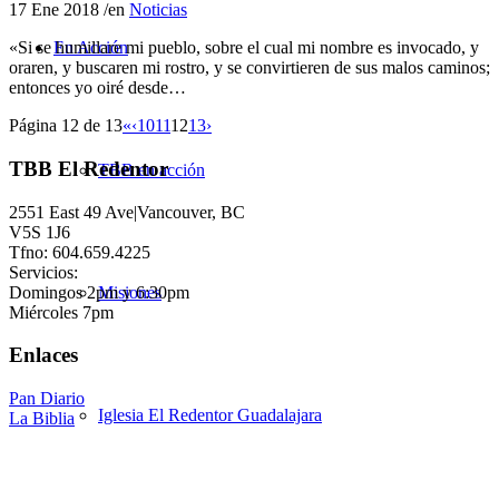
17 Ene 2018
/
en
Noticias
En Acción
«Si se humillare mi pueblo, sobre el cual mi nombre es invocado, y
oraren, y buscaren mi rostro, y se convirtieren de sus malos caminos;
entonces yo oiré desde…
Página 12 de 13
«
‹
10
11
12
13
›
TBB El Redentor
TBB en acción
2551 East 49 Ave|Vancouver, BC
V5S 1J6
Tfno: 604.659.4225
Servicios:
Domingos 2pm y 6:30pm
Misiones
Miércoles 7pm
Enlaces
Pan Diario
Iglesia El Redentor Guadalajara
La Biblia