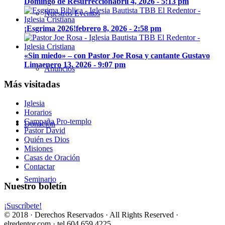
Domingo de Resurrección
abril 4, 2026 - 5:13 pm
Nuestros Eventos
¡Esgrima 2026!
febrero 8, 2026 - 2:58 pm
«Sin miedo» – con Pastor Joe Rosa y cantante Gustavo
Lima
enero 13, 2026 - 9:07 pm
Anuncios
Más visitadas
Iglesia
Horarios
Campaña Pro-templo
Donación
Pastor David
Quién es Dios
Misiones
Casas de Oración
Contactar
Seminario
Nuestro boletín
¡Suscríbete!
© 2018 · Derechos Reservados · All Rights Reserved ·
elredentor.com · tel.604.659.4225