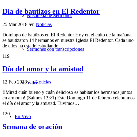
Día de bautizos en El Redentor
Búsqueda de Sermones
25 Mar 2018
/
en
Noticias
Domingo de bautizos en El Redentor Hoy en el culto de la mañana
se bautizaron 14 hermanos en nuestra Iglesia El Redentor. Cada uno
de ellos ha estado estudiando…
Sermones con transcripciones
119
Día del amor y la amistad
12 Feb 2018
/
en
Noticias
Videos
!!Mirad cuán bueno y cuán delicioso es habitar los hermanos juntos
en armonía! (Salmos 133:1) Este Domingo 11 de febrero celebramos
el día del amor y la amistad. Tuvimos…
120
En Vivo
Semana de oración