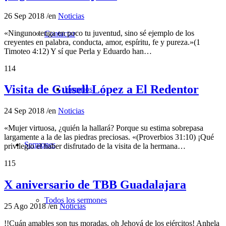
26 Sep 2018
/
en
Noticias
«Ninguno tenga en poco tu juventud, sino sé ejemplo de los
Contactar
creyentes en palabra, conducta, amor, espíritu, fe y pureza.»(1
Timoteo 4:12) Y sí que Perla y Eduardo han…
114
Visita de Guisell López a El Redentor
Horarios
24 Sep 2018
/
en
Noticias
«Mujer virtuosa, ¿quién la hallará? Porque su estima sobrepasa
largamente a la de las piedras preciosas. «(Proverbios 31:10) ¡Qué
Sermones
privilegio el haber disfrutado de la visita de la hermana…
115
X aniversario de TBB Guadalajara
Todos los sermones
25 Ago 2018
/
en
Noticias
!!Cuán amables son tus moradas, oh Jehová de los ejércitos! Anhela