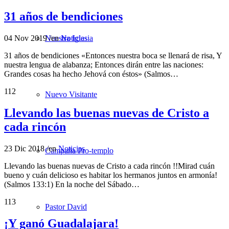
31 años de bendiciones
04 Nov 2019
/
en
Noticias
Nuestra Iglesia
31 años de bendiciones «Entonces nuestra boca se llenará de risa, Y
nuestra lengua de alabanza; Entonces dirán entre las naciones:
Grandes cosas ha hecho Jehová con éstos» (Salmos…
112
Nuevo Visitante
Llevando las buenas nuevas de Cristo a
cada rincón
23 Dic 2018
/
en
Noticias
Campaña Pro-templo
Llevando las buenas nuevas de Cristo a cada rincón !!Mirad cuán
bueno y cuán delicioso es habitar los hermanos juntos en armonía!
(Salmos 133:1) En la noche del Sábado…
113
Pastor David
¡Y ganó Guadalajara!