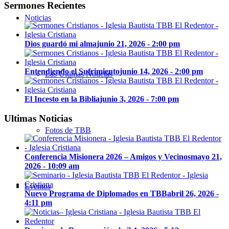
Sermones Recientes
Noticias
Dios guardó mi alma
junio 21, 2026 - 2:00 pm
Entendiendo el Sufrimiento
junio 14, 2026 - 2:00 pm
Las Últimas Noticias
El Incesto en la Biblia
junio 3, 2026 - 7:00 pm
Ultimas Noticias
Fotos de TBB
Conferencia Misionera 2026 – Amigos y Vecinos
mayo 21,
2026 - 10:09 am
Eventos
Nuevo Programa de Diplomados en TBB
abril 26, 2026 -
4:11 pm