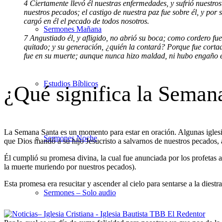
4 Ciertamente llevó él nuestras enfermedades, y sufrió nuestros
nuestros pecados; el castigo de nuestra paz fue sobre él, y p
cargó en él el pecado de todos nosotros.
Sermones Mañana
7 Angustiado él, y afligido, no abrió su boca; como cordero fue
quitado; y su generación, ¿quién la contará? Porque fue cortado 
fue en su muerte; aunque nunca hizo maldad, ni hubo engaño 
Estudios Bíblicos
¿Qué significa la Semana
La Semana Santa es un momento para estar en oración. Algunas iglesi
Sermones Noche
que Dios mandó a su hijo Jesucristo a salvarnos de nuestros pecados, 
Él cumplió su promesa divina, la cual fue anunciada por los profetas a t
la muerte muriendo por nuestros pecados).
Esta promesa era resucitar y ascender al cielo para sentarse a la diestr
Sermones – Solo audio