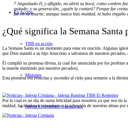
7 Angustiado él, y afligido, no abrió su boca; como cordero fue
quitado; y su generación, ¿quién la contará? Porque fue cortado 
En Acción
fue en su muerte; aunque nunca hizo maldad, ni hubo engaño 
¿Qué significa la Semana Santa p
TBB en acción
La Semana Santa es un momento para estar en oración. Algunas iglesi
que Dios mandó a su hijo Jesucristo a salvarnos de nuestros pecados, 
Él cumplió su promesa divina, la cual fue anunciada por los profetas a t
la muerte muriendo por nuestros pecados).
Misiones
Esta promesa era resucitar y ascender al cielo para sentarse a la diestr
Por lo cual es un día de suma felicidad para nosotros ya que nos da l
maldad, haciéndonos acreedores a la salvación de nuestras almas por m
Iglesia El Redentor Guadalajara