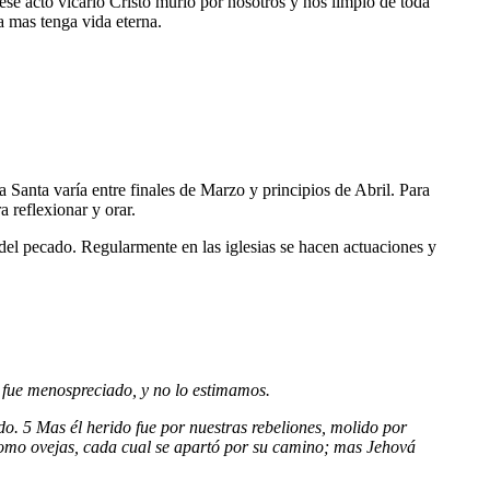
ese acto vicario Cristo murió por nosotros y nos limpio de toda
a mas tenga vida eterna.
Santa varía entre finales de Marzo y principios de Abril. Para
 reflexionar y orar.
del pecado. Regularmente en las iglesias se hacen actuaciones y
 fue menospreciado, y no lo estimamos.
do. 5 Mas él herido fue por nuestras rebeliones, molido por
 como ovejas, cada cual se apartó por su camino; mas Jehová