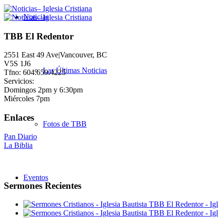
Noticias
TBB El Redentor
2551 East 49 Ave|Vancouver, BC
V5S 1J6
Las Últimas Noticias
Tfno: 604.659.4225
Servicios:
Domingos 2pm y 6:30pm
Miércoles 7pm
Enlaces
Fotos de TBB
Pan Diario
La Biblia
Eventos
Sermones Recientes