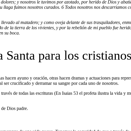
 dolores; y nosotros le tuvimos por azotado, por herido de Dios y abati
or su llaga fuimos nosotros curados. 6 Todos nosotros nos descarriamos
 llevado al matadero; y como oveja delante de sus trasquiladores, enmu
de la tierra de los vivientes, y por la rebelión de mi pueblo fue herid
en su boca.
 Santa para los cristiano
as hacen ayuno y oración, otras hacen dramas y actuaciones para repr
al ser crucificado y derramar su sangre por cada uno de nosotros.
ravés de todas las escrituras (En Isaias 53 el profeta ilustra la vida y 
a de Dios padre.