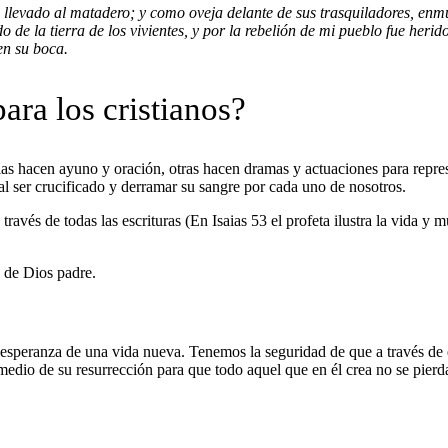
 llevado al matadero; y como oveja delante de sus trasquiladores, enmu
de la tierra de los vivientes, y por la rebelión de mi pueblo fue herid
en su boca.
ara los cristianos?
as hacen ayuno y oración, otras hacen dramas y actuaciones para repr
al ser crucificado y derramar su sangre por cada uno de nosotros.
ravés de todas las escrituras (En Isaias 53 el profeta ilustra la vida y 
a de Dios padre.
a esperanza de una vida nueva. Tenemos la seguridad de que a través de 
edio de su resurrección para que todo aquel que en él crea no se pierd