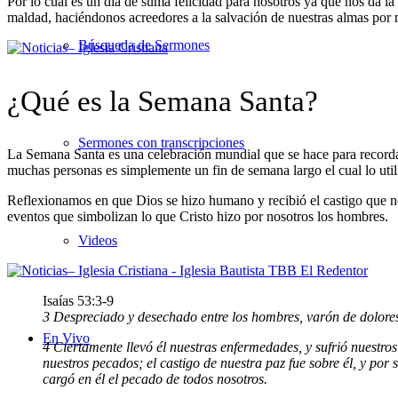
Por lo cual es un día de suma felicidad para nosotros ya que nos da l
maldad, haciéndonos acreedores a la salvación de nuestras almas por m
Búsqueda de Sermones
¿Qué es la Semana Santa?
Sermones con transcripciones
La Semana Santa es una celebración mundial que se hace para recordar 
muchas personas es simplemente un fin de semana largo el cual lo util
Reflexionamos en que Dios se hizo humano y recibió el castigo que no
eventos que simbolizan lo que Cristo hizo por nosotros los hombres.
Videos
Isaías 53:3-9
3 Despreciado y desechado entre los hombres, varón de dolores
En Vivo
4 Ciertamente llevó él nuestras enfermedades, y sufrió nuestros
nuestros pecados; el castigo de nuestra paz fue sobre él, y p
cargó en él el pecado de todos nosotros.