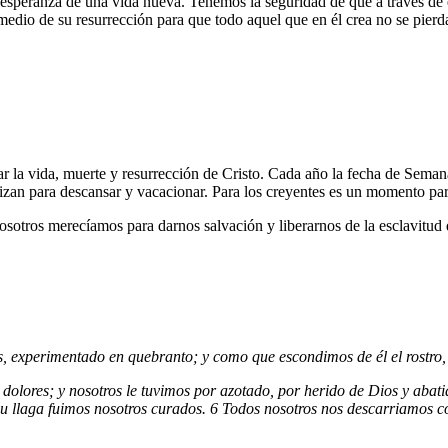
a esperanza de una vida nueva. Tenemos la seguridad de que a través de 
edio de su resurrección para que todo aquel que en él crea no se pierd
la vida, muerte y resurrección de Cristo. Cada año la fecha de Semana 
izan para descansar y vacacionar. Para los creyentes es un momento para
sotros merecíamos para darnos salvación y liberarnos de la esclavitud 
, experimentado en quebranto; y como que escondimos de él el rostro,
 dolores; y nosotros le tuvimos por azotado, por herido de Dios y abati
or su llaga fuimos nosotros curados. 6 Todos nosotros nos descarriamos