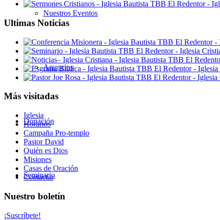
Nuestros Eventos
Ultimas Noticias
Anuncios
Más visitadas
Iglesia
Donación
Horarios
Campaña Pro-templo
Pastor David
Quién es Dios
Misiones
Casas de Oración
Seminario
Contactar
Nuestro boletín
¡Suscríbete!