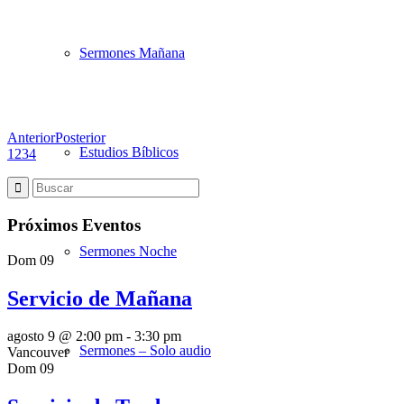
Sermones Mañana
Anterior
Posterior
Estudios Bíblicos
1
2
3
4
Próximos Eventos
Sermones Noche
Dom
09
Servicio de Mañana
agosto 9 @ 2:00 pm
-
3:30 pm
Sermones – Solo audio
Vancouver
Dom
09