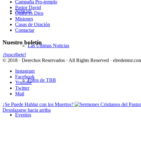
Campaña Pro-templo
Pastor David
Noticias
Quién es Dios
Misiones
Casas de Oración
Contactar
Nuestro boletín
Las Últimas Noticias
¡Suscríbete!
© 2018 · Derechos Reservados · All Rights Reserved · elredentor.com
Instagram
Facebook
Fotos de TBB
Youtube
Twitter
Mail
¿Se Puede Hablar con los Muertos?
Desplazarse hacia arriba
Eventos