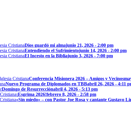
Dios guardó mi alma
junio 21, 2026 - 2:00 pm
Entendiendo el Sufrimiento
junio 14, 2026 - 2:00 pm
El Incesto en la Biblia
junio 3, 2026 - 7:00 pm
Conferencia Misionera 2026 – Amigos y Vecinos
may
Nuevo Programa de Diplomados en TBB
abril 26, 2026 - 4:11 
Domingo de Resurrección
abril 4, 2026 - 5:13 pm
¡Esgrima 2026!
febrero 8, 2026 - 2:58 pm
«Sin miedo» – con Pastor Joe Rosa y cantante Gustavo L