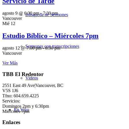
Servicio de Tarde
agosto 9 @ 6:30 pm
-
7:30 pm
Búsqueda de Sermones
Vancouver
Mié
12
Estudio Bíblico – Miércoles 7pm
Sermones con transcripciones
agosto 12 @ 7:00 pm
-
8:30 pm
Vancouver
Ver Más
TBB El Redentor
Videos
2551 East 49 Ave|Vancouver, BC
V5S 1J6
Tfno: 604.659.4225
Servicios:
Domingos 2pm y 6:30pm
En Vivo
Miércoles 7pm
Enlaces