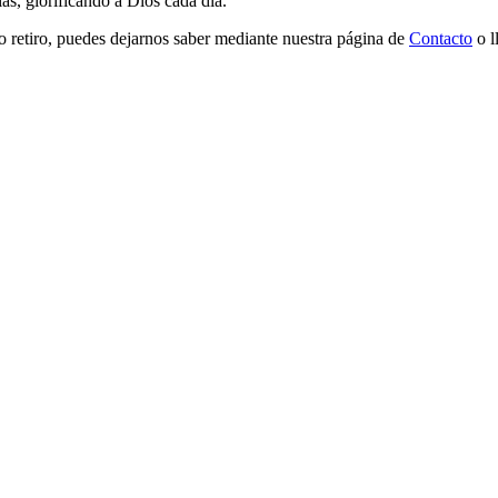
as, glorificando a Dios cada día.
mo retiro, puedes dejarnos saber mediante nuestra página de
Contacto
o l