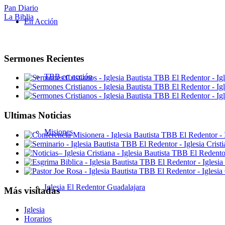
Pan Diario
La Biblia
En Acción
Sermones Recientes
TBB en acción
Ultimas Noticias
Misiones
Iglesia El Redentor Guadalajara
Más visitadas
Iglesia
Horarios