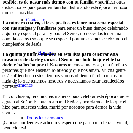
posible, es de pasar más tiempo con tu familia
y sacrificar otras
distracciones para pasar en familia, disfrutando esta época hermosa
que es la navidad.
Contactar
La número cuatro, si te es posible, es tener una cena especial
con sus amigos y familiares
para tener un buen tiempo celebrando
algo muy especial para ti y para el Señor, no necesitas tener una
comida costosa solo que sea especial porque estamos celebrando el
cumpleaños de Jesús.
Horarios
La quinta y última manera en esta lista para celebrar esta
ocasión es de darle gracias al Señor por todo lo que él te ha
dado y ha hecho por ti.
Nosotros tenemos una casa, una familia y
personas que nos enseñan lo bueno y que nos aman. Mucha gente
está sufriendo en estos tiempos y unos ni tienen familia ni casa ni
nada de lo que tenemos nosotros y necesitamos estar agradecidos
Sermones
por esto.
En conclusión, hay muchas maneras para celebrar esta época que le
agrada al Señor. Es bueno amar al Señor y acordarnos de lo que él
hizo para nuestras vidas, murió por nosotros para darnos la vida
eterna.
Todos los sermones
¡Gracias por leer este artículo y espero que pasen una feliz navidad,
bendiciones!