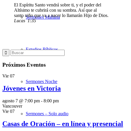
El Espíritu Santo vendrá sobre ti, y el poder del
Altísimo te cubrirá con su sombra. Así que al
santo niño que va a nacer lo llamarán Hijo de Dios.
Sermones Mañana
Lucas 1:35
Estudios Bíblicos
Próximos Eventos
Vie
07
Sermones Noche
Jóvenes en Victoria
agosto 7 @ 7:00 pm
-
8:00 pm
Vancouver
Vie
07
Sermones – Solo audio
Casas de Oración – en línea y presencial