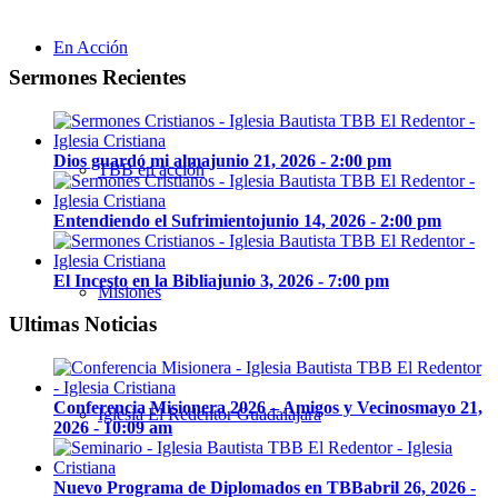
En Acción
Sermones Recientes
Dios guardó mi alma
junio 21, 2026 - 2:00 pm
TBB en acción
Entendiendo el Sufrimiento
junio 14, 2026 - 2:00 pm
El Incesto en la Biblia
junio 3, 2026 - 7:00 pm
Misiones
Ultimas Noticias
Conferencia Misionera 2026 – Amigos y Vecinos
mayo 21,
Iglesia El Redentor Guadalajara
2026 - 10:09 am
Nuevo Programa de Diplomados en TBB
abril 26, 2026 -