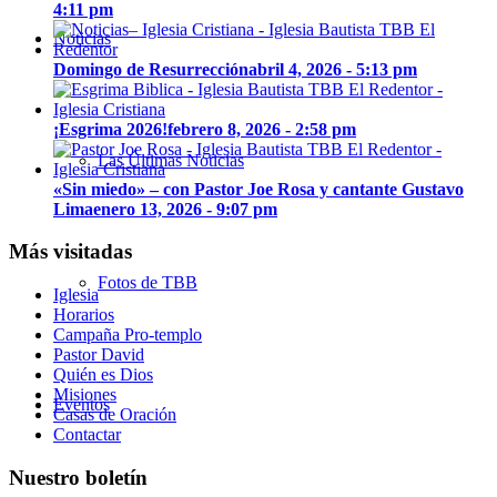
4:11 pm
Noticias
Domingo de Resurrección
abril 4, 2026 - 5:13 pm
¡Esgrima 2026!
febrero 8, 2026 - 2:58 pm
Las Últimas Noticias
«Sin miedo» – con Pastor Joe Rosa y cantante Gustavo
Lima
enero 13, 2026 - 9:07 pm
Más visitadas
Fotos de TBB
Iglesia
Horarios
Campaña Pro-templo
Pastor David
Quién es Dios
Misiones
Eventos
Casas de Oración
Contactar
Nuestro boletín