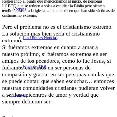
Regresando al punto que mencionamos al inicio, de personas
LGBTQ que se reúnen a solas a estudiar la Biblia pero sienten
Noticias
temor de asistir a la iglesia… muchos dicen que han sido víctimas de
cristianismo extremo.
Pero el problema no es el
cristianismo extremo
.
La solución más bien sería el
cristianismo
Las Últimas Noticias
extremo
.
Si fuéramos extremos en cuanto a amar a
nuestro prójimo, si fuéramos extremos en ser
amigos de los pecadores, como lo fue Jesús, si
fuéramos extremos en ser personas de
Fotos de TBB
compasión y gracia, en ser personas con las que
se puede contar, que saben escuchar… entonces
nuestras comunidades cristianas pudieran volver
a ser los epicentros de amor y verdad que
Eventos
siempre debieron ser.