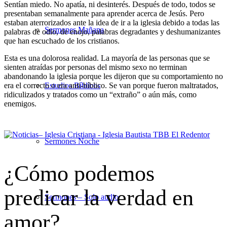
Sentían miedo. No apatía, ni desinterés. Después de todo, todos se
presentaban semanalmente para aprender acerca de Jesús. Pero
estaban aterrorizados ante la idea de ir a la iglesia debido a todas las
Sermones Mañana
palabras de odio, de enojo, palabras degradantes y deshumanizantes
que han escuchado de los cristianos.
Esta es una dolorosa realidad. La mayoría de las personas que se
sienten atraídas por personas del mismo sexo no terminan
abandonando la iglesia porque les dijeron que su comportamiento no
era el correcto o era anti-bíblico. Se van porque fueron maltratados,
Estudios Bíblicos
ridiculizados y tratados como un “extraño” o aún más, como
enemigos.
Sermones Noche
¿Cómo podemos
predicar la verdad en
Sermones – Solo audio
amor?