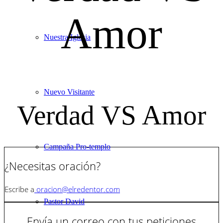
Amor
Nuestra Iglesia
Nuevo Visitante
Verdad VS Amor
Campaña Pro-templo
¿Necesitas oración?
Escribe a
oracion@elredentor.com
Pastor David
Envía un correo con tus peticiones