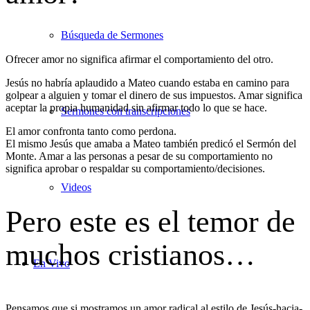
Búsqueda de Sermones
Ofrecer amor no significa afirmar el comportamiento del otro.
Jesús no habría aplaudido a Mateo cuando estaba en camino para
golpear a alguien y tomar el dinero de sus impuestos. Amar significa
aceptar la propia humanidad sin afirmar todo lo que se hace.
Sermones con transcripciones
El amor confronta tanto como perdona.
El mismo Jesús que amaba a Mateo también predicó el Sermón del
Monte. Amar a las personas a pesar de su comportamiento no
significa aprobar o respaldar su comportamiento/decisiones.
Videos
Pero este es el temor de
muchos cristianos…
En Vivo
Pensamos que si mostramos un amor radical al estilo de Jesús-hacia-