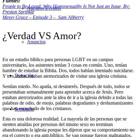
Fuentes:
People to Be Loved: Why Homosexuality Is Not Just an Issue, By:
Nuestros Eventos
Preston Sprinkle
Messy Grace – Episode 3 – Sam Allberry
¿Verdad VS Amor?
Anuncios
En un estudio bíblico para personas LGBT en un campus
universitario, los asistentes tenían 3 cosas en común. Uno, tenían
hambre de estudiar la Biblia. Dos, todos habían intentado suicidarse.
Donación
Y tres, todos estaban atemorizados de visitar una iglesia cristiana.
Sentían miedo. No apatía, ni desinterés. Después de todo, todos se
presentaban semanalmente para aprender acerca de Jesús. Pero
estaban aterrorizados ante la idea de ir a la iglesia debido a todas las
palabras de odio, de enojo, palabras degradantes y deshumanizantes
que han escuchado de los cristianos.
Seminario
Esta es una dolorosa realidad. La mayoría de las personas que se
sienten atraídas por personas del mismo sexo no terminan
abandonando la iglesia porque les dijeron que su comportamiento no
era el correcto o era anti-bíblico. Se van porque fueron maltratados,