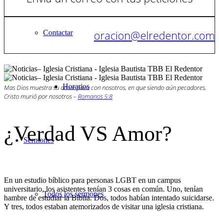
oracion@elredentor.com
Contactar
Horarios
Mas Dios muestra su amor para con nosotros, en que siendo aún pecadores,
Cristo murió por nosotros –
Romanos 5:8
¿Verdad VS Amor?
Sermones
En un estudio bíblico para personas LGBT en un campus
universitario, los asistentes tenían 3 cosas en común. Uno, tenían
Todos los sermones
hambre de estudiar la Biblia. Dos, todos habían intentado suicidarse.
Y tres, todos estaban atemorizados de visitar una iglesia cristiana.