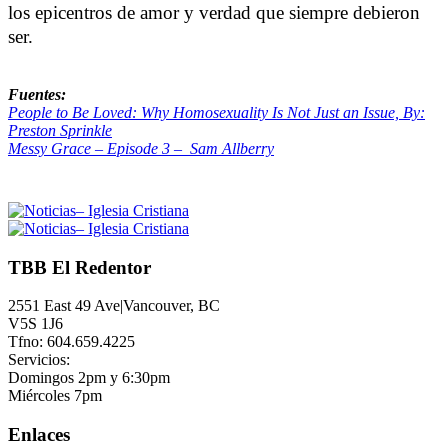
los epicentros de amor y verdad que siempre debieron
ser.
Fuentes:
People to Be Loved: Why Homosexuality Is Not Just an Issue, By:
Preston Sprinkle
Messy Grace – Episode 3 – Sam Allberry
TBB El Redentor
2551 East 49 Ave|Vancouver, BC
V5S 1J6
Tfno: 604.659.4225
Servicios:
Domingos 2pm y 6:30pm
Miércoles 7pm
Enlaces