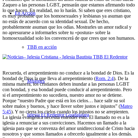
Zaqueo a las personas LGBT, pensarán que estamos afirmando todo
lo que hacen. En realidad, no lo harán. Si saben que eres cristiano,
En Acción
es muy probable que los homosexuales y lesbianas ya asuman que
no estás de acuerdo con su identidad sexual. De hecho,
probablemente asuman que los odias. Mostrarles un amor radical y
no apresurarse a informarles sobre tu «postura» sobre la
homosexualidad solo los convencerá de que crees que son humanos.
TBB en acción
Recuerda, el arrepentimiento no conduce a la bondad de Dios. Es la
bondad de Dios la que lleva al arrepentimiento (
Rom. 2:4
). De la
Misiones
misma manera, los cristianos deben inundar a las personas LGBT
con bondad, y esa bondad puede conducir al arrepentimiento. Pero
si el arrepentimiento no sucediera, nuestro amor no se detiene.
Porque “nuestro Padre que está en los cielos… hace salir su sol
sobre malos y buenos, y hace llover sobre justos e injustos” (
Mateo
5:45
). Y no cierra los cielos cuando los injustos no se arrepienten.
Iglesia El Redentor Guadalajara
La iglesia evangélica necesita entender esto. El llamado no es a la
iglesia a renunciar a sus convicciones. Hacemos un llamado a la
iglesia para que se convenza del amor unidireccional de Cristo hacia
nosotros y que somos llamados a ofrecerlo igualmente a los demás.