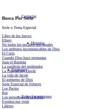
Contactar
Busca Por Serie
Serie o Tema Especial
Libro de los Jueces
Eliseo
Horarios
No todos los pecados son iguales
Los atributos incomunicables de Dios
El Cielo
Cuando Dios hace preguntas
Juan el Bautista
La parábola del sembrador
Sermones
La vida del rey David
La vida de Jacob
El gobierno de Dios
Serie Especial de Febrero
Los Pactos
Rut
Todos los sermones
Los personajes de la Biblia
Eventos por venir
Líderes