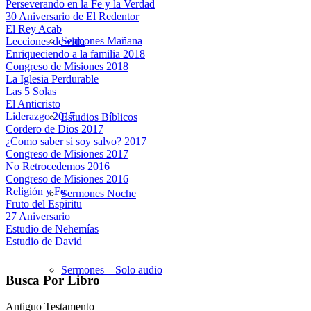
Perseverando en la Fe y la Verdad
30 Aniversario de El Redentor
El Rey Acab
Sermones Mañana
Lecciones de vida
Enriqueciendo a la familia 2018
Congreso de Misiones 2018
La Iglesia Perdurable
Las 5 Solas
El Anticristo
Liderazgo 2017
Estudios Bíblicos
Cordero de Dios 2017
¿Como saber si soy salvo? 2017
Congreso de Misiones 2017
No Retrocedemos 2016
Congreso de Misiones 2016
Religión y Fe
Sermones Noche
Fruto del Espiritu
27 Aniversario
Estudio de Nehemías
Estudio de David
Sermones – Solo audio
Busca Por Libro
Antiguo Testamento