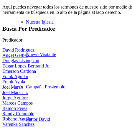
Aquí puedes navegar todos los sermones de nuestro sitio por medio de
herramienta de búsqueda en lo alto de la página al lado derecho.
Nuestra Iglesia
Busca Por Predicador
Predicador
David Rodriguez
Nuevo Visitante
Angel Gerber
Douglas Livingston
Edgar Lopez Bertrand Jr.
Emerson Cardona
Frank Aguilar
Frank Ayala
Campaña Pro-templo
Joel Marsh
Joel Marsh Jr.
Jorge Aguirre
Marcos Campos
Ramon Perea
Randy Columbie
Roberto Aguilar
Pastor David
Varenka Sanchez