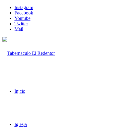
Instagram
Facebook
Youtube
Twitter
Mail
Búsqueda de Ser
Inicio
Iglesia
Así que la fe es por el oír, y el oír, por la palabra de Dios. Romanos 10