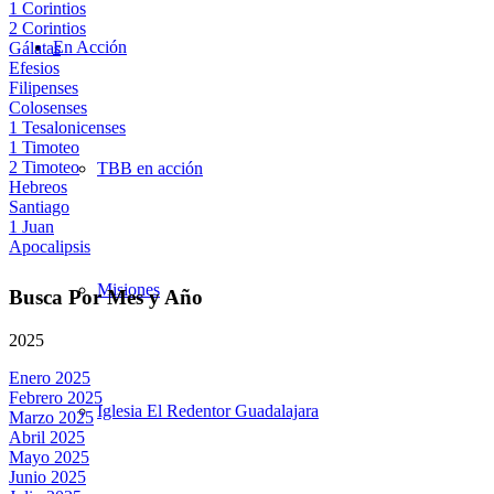
1 Corintios
2 Corintios
En Acción
Gálatas
Efesios
Filipenses
Colosenses
1 Tesalonicenses
1 Timoteo
2 Timoteo
TBB en acción
Hebreos
Santiago
1 Juan
Apocalipsis
Misiones
Busca Por Mes y Año
2025
Enero 2025
Febrero 2025
Iglesia El Redentor Guadalajara
Marzo 2025
Abril 2025
Mayo 2025
Junio 2025