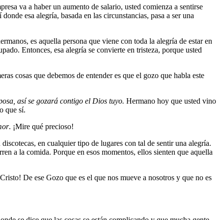
presa va a haber un aumento de salario, usted comienza a sentirse
 donde esa alegría, basada en las circunstancias, pasa a ser una
ermanos, es aquella persona que viene con toda la alegría de estar en
upado. Entonces, esa alegría se convierte en tristeza, porque usted
meras cosas que debemos de entender es que el gozo que habla este
osa, así se gozará contigo el Dios tuyo.
Hermano hoy que usted vino
ro que sí.
mor
. ¡Mire qué precioso!
iscotecas, en cualquier tipo de lugares con tal de sentir una alegría.
rren a la comida. Porque en esos momentos, ellos sienten que aquella
Cristo
! De ese Gozo que es el que nos mueve a nosotros y que no es
 donde se dice que las cosas se están complicando y que mucha gente