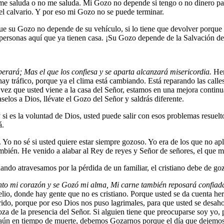
d me saluda o no me saluda. Mi Gozo no depende si tengo o no dinero 
el calvario. Y por eso mi Gozo no se puede terminar.
ue su Gozo no depende de su vehículo, si lo tiene que devolver porqu
personas aquí que ya tienen casa. ¡Su Gozo depende de la Salvación de 
erará; Mas el que los confiesa y se aparta alcanzará misericordia.
Her
y hay tráfico, porque ya el clima está cambiando. Está reparando las cal
 vez que usted viene a la casa del Señor, estamos en una mejora continu
elos a Dios, llévate el Gozo del Señor y saldrás diferente.
i es la voluntad de Dios, usted puede salir con esos problemas resuelto
á.
 Yo no sé si usted quiere estar siempre gozoso. Yo era de los que no apl
mbién. He venido a alabar al Rey de reyes y Señor de señores, el que me
ando atravesamos por la pérdida de un familiar, el cristiano debe de goz
anto mi corazón y se Gozó mi alma, Mi carne también reposará confia
epelio, donde hay gente que no es cristiano. Porque usted se da cuenta 
uerido, porque por eso Dios nos puso lagrimales, para que usted se desa
oza de la presencia del Señor. Si alguien tiene que preocuparse soy yo, 
aún en tiempo de muerte, debemos Gozarnos porque el día que dejemos de