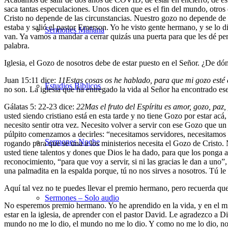
saca tantas especulaciones. Unos dicen que es el fin del mundo, otros
Cristo no depende de las circunstancias. Nuestro gozo no depende de
estaba y salió el pastor Emerson. Yo he visto gente hermano, y se lo 
Sermones Mañana
van. Ya vamos a mandar a cerrar quizás una puerta para que les dé pen
palabra.
Iglesia, el Gozo de nosotros debe de estar puesto en el Señor. ¿De 
Juan 15:11 dice:
11
Estas cosas os he hablado, para que mi gozo esté 
Estudios Bíblicos
no son. La iglesia que ha entregado la vida al Señor ha encontrado e
Gálatas 5: 22-23 dice:
22
Mas el fruto del Espíritu es amor, gozo, paz
usted siendo cristiano está en esta tarde y no tiene Gozo por estar acá
necesito sentir otra vez. Necesito volver a servir con ese Gozo que un
púlpito comenzamos a decirles: “necesitamos servidores, necesitamos se
Sermones Noche
rogando para que se una a los ministerios necesita el Gozo de Cristo.
usted tiene talentos y dones que Dios le ha dado, para que los ponga a
reconocimiento, “para que voy a servir, si ni las gracias le dan a un
una palmadita en la espalda porque, tú no nos sirves a nosotros. Tú le s
Aquí tal vez no te puedes llevar el premio hermano, pero recuerda que 
Sermones – Solo audio
No esperemos premio hermano. Yo he aprendido en la vida, y en el mi
estar en la iglesia, de aprender con el pastor David. Le agradezco a 
mundo no me lo dio, el mundo no me lo dio. Y como no me lo dio, no