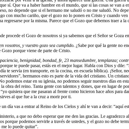
 que sí. Que va a haber hambre en el mundo, que si las cosas se van a e
 eso, no depende que si el hermano me saludó o no me saludó. No depend
digo con mucho cariño, que el gozo no lo ponen en Cristo y cuando ven q
a regresarse por la misma. Parece que el Gozo que debemos traer a la c
dónde procede el Gozo de nosotros si ya sabemos que el Señor se Goza e
en vosotros, y vuestro gozo sea cumplido.
¿Sabe por qué la gente no enc
se Gozo porque viene de parte de Cristo.
, paciencia, benignidad, bondad, fe,
23
mansedumbre, templanza; contra 
, porque te puede pasar, estás en el mejor lugar. Habla con Dios y dile: 
 día te servía (en transporte, en la cocina, en escuela bíblica). ¡Señor
rvidores”, hermanos esto es parte de la vida del cristiano. Un cristian
 No podemos estar en su iglesia, no podemos seguir nuestros días en es
 la obra del reino. Tanta gente con talentos y dones, que en lugar de po
o”, “yo quisiera que me pasaran al frente como hicieron hace años para 
irves al que fue a la cruz a morir por ti.
un día vas a entrar al Reino de los Cielos y ahí te van a decir: “aquí 
nisterio, a que no debo esperar que me den las gracias. Le agradezco 
Dios porque podemos servirle a través de ustedes, y el gozo no debe ter
 me lo puede quitar”.