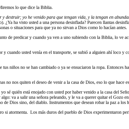
iremos lo que dice la Biblia.
 y destruir
; yo he venido para que tengan vida, y la tengan en abunda
). ¿Ya ha visto usted a una persona desinflada? Parecen llantas desinfl
rsonas o situaciones para que ya no sirvan a Dios como lo hacían antes.
 punto de predicar y cuando ya ven a uno subiendo con la Biblia, lo ve
r y cuando usted venía en el transporte, se subió a alguien ahí loco y c
que tus niños no se han cambiado o ya se ensuciaron la ropa. Entonces ha
s no nos quiten el deseo de venir a la casa de Dios, eso lo que hace es
 yo sé quién está enojado con usted por haber venido a la casa del Señor
algo: va a salir una señora peleando, y le va a querer quitar el Gozo en 
no de Dios sino, del diablo. Instrumentos que desean robar la paz a los
ero si atormenta. Los más duros del pueblo de Dios experimentaron per