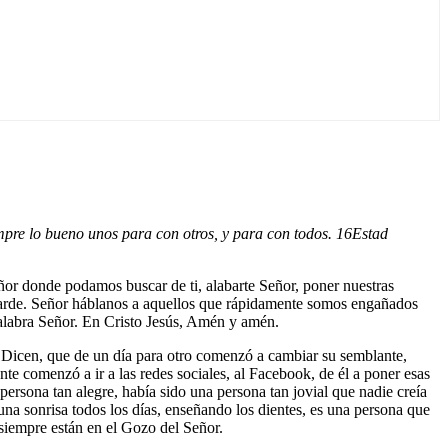
pre lo bueno unos para con otros, y para con todos.
16
Estad
ñor donde podamos buscar de ti, alabarte Señor, poner nuestras
a tarde. Señor háblanos a aquellos que rápidamente somos engañados
palabra Señor. En Cristo Jesús, Amén y amén.
. Dicen, que de un día para otro comenzó a cambiar su semblante,
te comenzó a ir a las redes sociales, al Facebook, de él a poner esas
persona tan alegre, había sido una persona tan jovial que nadie creía
una sonrisa todos los días, enseñando los dientes, es una persona que
 siempre están en el Gozo del Señor.