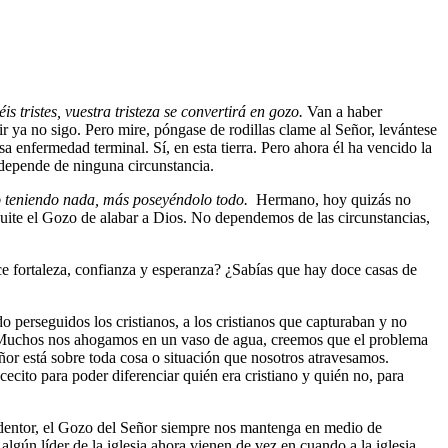
s tristes, vuestra tristeza se convertirá en gozo.
Van a haber
 ya no sigo. Pero mire, póngase de rodillas clame al Señor, levántese
 enfermedad terminal. Sí, en esta tierra. Pero ahora él ha vencido la
 depende de ninguna circunstancia.
 teniendo nada, más poseyéndolo todo.
Hermano, hoy quizás no
 quite el Gozo de alabar a Dios. No dependemos de las circunstancias,
e fortaleza, confianza y esperanza? ¿Sabías que hay doce casas de
 perseguidos los cristianos, a los cristianos que capturaban y no
e. Muchos nos ahogamos en un vaso de agua, creemos que el problema
or está sobre toda cosa o situación que nosotros atravesamos.
ecito para poder diferenciar quién era cristiano y quién no, para
Redentor, el Gozo del Señor siempre nos mantenga en medio de
algún líder de la iglesia ahora vienen de vez en cuando a la iglesia.