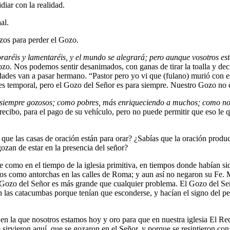
diar con la realidad.
aal.
ezos para perder el Gozo.
oraréis y lamentaréis, y el mundo se alegrará; pero aunque vosotros estéi
. Nos podemos sentir desanimados, con ganas de tirar la toalla y decir
des van a pasar hermano. “Pastor pero yo vi que (fulano) murió con esa
 es temporal, pero el Gozo del Señor es para siempre. Nuestro Gozo no
 siempre gozosos; como pobres, más enriqueciendo a muchos; como no
u recibo, para el pago de su vehículo, pero no puede permitir que eso le
ue las casas de oración están para orar? ¿Sabías que la oración produc
ozan de estar en la presencia del señor?
 como en el tiempo de la iglesia primitiva, en tiempos donde habían sido
ados como antorchas en las calles de Roma; y aun así no negaron su F
 Gozo del Señor es más grande que cualquier problema. El Gozo del Señ
 las catacumbas porque tenían que esconderse, y hacían el signo del pec
, en la que nosotros estamos hoy y oro para que en nuestra iglesia El 
sirvieron aquí, que se gozaron en el Señor, y porque se resintieron con 