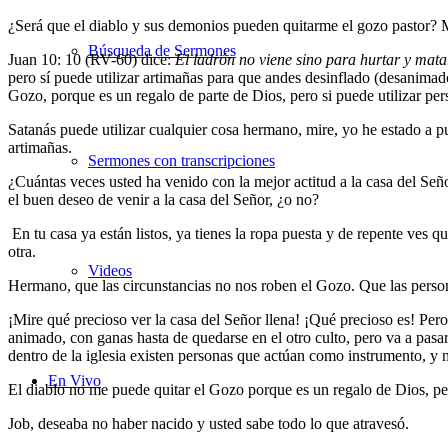
¿Será que el diablo y sus demonios pueden quitarme el gozo pastor? M
Búsqueda de Sermones
Juan 10: 10 (RV-60) dice:
El ladrón no viene sino para hurtar y matar
pero sí puede utilizar artimañas para que andes desinflado (desanimado
Gozo, porque es un regalo de parte de Dios, pero si puede utilizar pe
Satanás puede utilizar cualquier cosa hermano, mire, yo he estado a
artimañas.
Sermones con transcripciones
¿Cuántas veces usted ha venido con la mejor actitud a la casa del Seño
el buen deseo de venir a la casa del Señor, ¿o no?
En tu casa ya están listos, ya tienes la ropa puesta y de repente ves 
otra.
Videos
Hermano, que las circunstancias no nos roben el Gozo. Que las persona
¡Mire qué precioso ver la casa del Señor llena! ¡Qué precioso es! Pero
animado, con ganas hasta de quedarse en el otro culto, pero va a pasar 
dentro de la iglesia existen personas que actúan como instrumento, y 
En Vivo
El diablo no me puede quitar el Gozo porque es un regalo de Dios, p
Job, deseaba no haber nacido y usted sabe todo lo que atravesó.