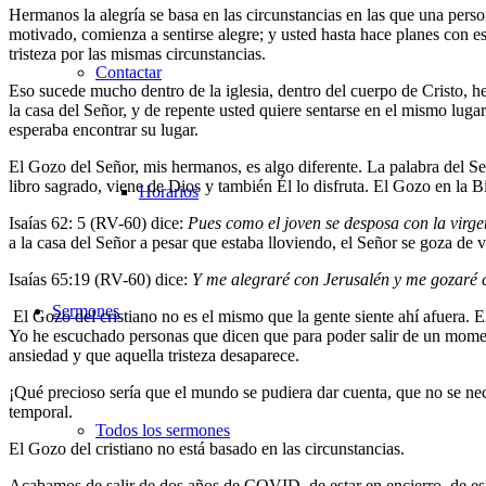
Hermanos la alegría se basa en las circunstancias en las que una per
motivado, comienza a sentirse alegre; y usted hasta hace planes con es
tristeza por las mismas circunstancias.
Contactar
Eso sucede mucho dentro de la iglesia, dentro del cuerpo de Cristo, h
la casa del Señor, y de repente usted quiere sentarse en el mismo luga
esperaba encontrar su lugar.
El Gozo del Señor, mis hermanos, es algo diferente. La palabra del 
libro sagrado, viene de Dios y también Él lo disfruta. El Gozo en la B
Horarios
Isaías 62: 5 (RV-60) dice:
Pues como el joven se desposa con la virgen
a la casa del Señor a pesar que estaba lloviendo, el Señor se goza de v
Isaías 65:19 (RV-60) dice:
Y me alegraré con Jerusalén y me gozaré c
Sermones
El Gozo del cristiano no es el mismo que la gente siente ahí afuera. E
Yo he escuchado personas que dicen que para poder salir de un moment
ansiedad y que aquella tristeza desaparece.
¡Qué precioso sería que el mundo se pudiera dar cuenta, que no se nec
temporal.
Todos los sermones
El Gozo del cristiano no está basado en las circunstancias.
Acabamos de salir de dos años de COVID, de estar en encierro, de esf