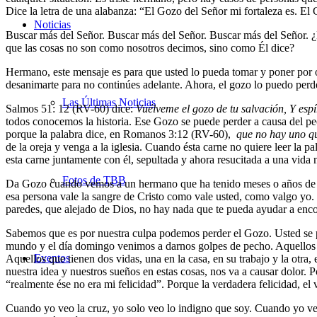
Dice la letra de una alabanza: “El Gozo del Señor mi fortaleza es. El
Noticias
Buscar más del Señor. Buscar más del Señor. Buscar más del Señor. ¿
que las cosas no son como nosotros decimos, sino como Él dice?
Hermano, este mensaje es para que usted lo pueda tomar y poner por o
desanimarte para no continúes adelante. Ahora, el gozo lo puedo perd
Las Últimas Noticias
Salmos 51: 12 (RV-60) dice:
Vuélveme el gozo de tu salvación, Y espír
todos conocemos la historia. Ese Gozo se puede perder a causa del pec
porque la palabra dice, en Romanos 3:12 (RV-60),
que no hay uno q
de la oreja y venga a la iglesia. Cuando ésta carne no quiere leer la p
esta carne juntamente con él, sepultada y ahora resucitada a una vida
Fotos de TBB
Da Gozo cuando vemos a un hermano que ha tenido meses o años de no 
esa persona vale la sangre de Cristo como vale usted, como valgo yo
paredes, que alejado de Dios, no hay nada que te pueda ayudar a encon
Sabemos que es por nuestra culpa podemos perder el Gozo. Usted se pr
mundo y el día domingo venimos a darnos golpes de pecho. Aquellos qu
Eventos
Aquellos que tienen dos vidas, una en la casa, en su trabajo y la otra,
nuestra idea y nuestros sueños en estas cosas, nos va a causar dolor. 
“realmente ése no era mi felicidad”. Porque la verdadera felicidad, el 
Cuando yo veo la cruz, yo solo veo lo indigno que soy. Cuando yo veo 