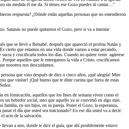
Gozo sin medida él me da. Si tienes ese Gozo puedes tú cantar…”
ibieron respuesta? ¿Dónde están aquellas personas que no entendieron
o. Satanás no puede quitarnos el Gozo, pero si va a intentar
és que se llevó a Betsabé, después que apareció el profeta Natán y
. Es cierto que estamos en una vida donde vamos a estar pecando,
e sucia y crucificarla todos los días. Cuando no quiere venir agárrese
la. Porque aquellos que le entregamos la vida a Cristo, crucificamos
orque nosotros nos descuidamos.
ersona que vino después de diez o cinco años, ¡qué alegría! Mire
o que viniste! ¡Qué bueno que te diste cuenta que fuera de estas
 Señor.
n en fornicación, aquellos que los fines de semana viven como el
s un bebedor social, sino que aquello ya se convirtió en algo más.
u familia, en sus hijos, en su pareja. Poner el Gozo, la esperanza,
 pasar el día que usted sea traicionado? En ese día usted va a decir:
 el acto de la salvación.
 llevan a uno, donde te dice el guía, que ahí posiblemente estuvo