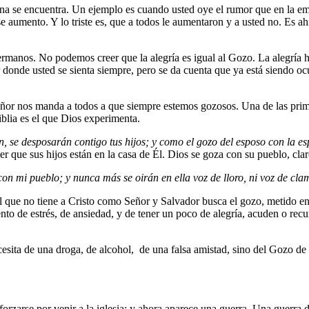
sona se encuentra. Un ejemplo es cuando usted oye el rumor que en la em
e aumento. Y lo triste es, que a todos le aumentaron y a usted no. Es ahí
ermanos. No podemos creer que la alegría es igual al Gozo. La alegría h
r donde usted se sienta siempre, pero se da cuenta que ya está siendo oc
Señor nos manda a todos a que siempre estemos gozosos. Una de las pri
iblia es el que Dios experimenta.
, se desposarán contigo tus hijos; y como el gozo del esposo con la esp
er que sus hijos están en la casa de Él. Dios se goza con su pueblo, cla
on mi pueblo; y nunca más se oirán en ella voz de lloro, ni voz de cla
l que no tiene a Cristo como Señor y Salvador busca el gozo, metido en d
o de estrés, de ansiedad, y de tener un poco de alegría, acuden o recu
esita de una droga, de alcohol, de una falsa amistad, sino del
Gozo de 
orzarse por venir a la iglesia; y ahora aparece una guerra. Una guerra