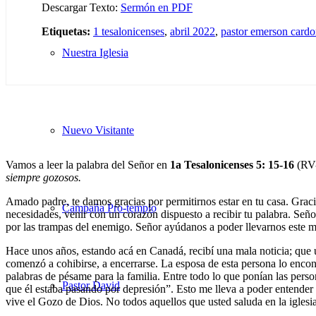
Descargar Texto:
Sermón en PDF
Etiquetas:
1 tesalonicenses
,
abril 2022
,
pastor emerson card
Nuestra Iglesia
Nuevo Visitante
Vamos a leer la palabra del Señor en
1
a
Tesalonicenses 5: 15-16
(RV
siempre gozosos.
Amado padre, te damos gracias por permitirnos estar en tu casa. Grac
Campaña Pro-templo
necesidades, venir con un corazón dispuesto a recibir tu palabra. Señ
por las trampas del enemigo. Señor ayúdanos a poder llevarnos este m
Hace unos años, estando acá en Canadá, recibí una mala noticia; que 
comenzó a cohibirse, a encerrarse. La esposa de esta persona lo encon
palabras de pésame para la familia. Entre todo lo que ponían las perso
Pastor David
que él estaba pasando por depresión”. Esto me lleva a poder entender y
vive el Gozo de Dios. No todos aquellos que usted saluda en la igles