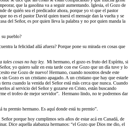
mpeorar, que la gasolina va a seguir aumentando. Iglesia, el Gozo de
e de quién sea el predicador ahora, porque yo vi que el pastor
ue no es el pastor David quien traerá el mensaje dan la vuelta y se
asa del Señor, es por quien lleva la palabra y no por quien manda la
n su pueblo?
uentra la felicidad allá afuera? Porque pone su mirada en cosas que
tales cosas no hay ley.
Mi hermano, el gozo es fruto del Espíritu, si
“Señor, yo quiero salir en esta tarde con ese Gozo que un día tuve y lo
, necesito ese Gozo de nuevo! Hermano, cuando nosotros desde este
o sin Gozo es un cristiano apagado. A un cristiano que hay que estarle
ta tierra cuando la venida del Señor está más cerca que nunca. Cuando
nerlos al servicio del Señor y gozarse en Cristo, están buscando
darme el trofeo de mejor servidor”. Hermano lindo, no te podremos dar
está tu premio hermano. Es aquí donde está tu premio”.
al Señor porque hoy cumplimos seis años de estar acá en Canadá, de
minar. Dice aquella alabanza hermanos: “el Gozo que Dios me dio, el