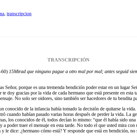
ona
,
transcripcion
TRANSCRIPCIÓN
-60)
15
Mirad que ninguno pague a otro mal por mal; antes seguid siem
ias Señor, porque es una tremenda bendición poder estar en un lugar Se
or te doy gracias por la vida de cada hermano que está presente en est
ensaje. No solo ser oidores, sino también ser hacedores de tu bendita 
un conocido de la infancia había tomado la decisión de quitarse la vida
tró cuando habían pasado varias horas después de perder la vida. La gen
nas, los conocidos de él, todos decían lo mismo: “que él había sido una 
 a poder traer el mensaje en esta tarde. No todo el que usted mira con 
ia y le dice: ¿hermano cómo está? Y responde que está en bendición, no