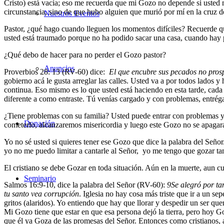
Cristo) está vacía; eso me recuerda que mi Gozo no depende si uste
circunstancia, sino de que hubo alguien que murió por mí en la cruz d
Nuestros Eventos
Pastor, ¿qué hago cuando lleguen los momentos difíciles? Recuerde q
usted está traumado porque no ha podido sacar una casa, cuando hay 
¿Qué debo de hacer para no perder el Gozo pastor?
Anuncios
Proverbios 28: 13 (RV-60) dice:
El que encubre sus pecados no prosp
gobierno acá le gusta arreglar las calles. Usted va a por todos lados 
continua. Eso mismo es lo que usted está haciendo en esta tarde, cada
diferente a como entraste. Tú venías cargado y con problemas, entrégas
¿Tiene problemas con su familia? Usted puede entrar con problemas y s
Donación
cometerlo, alcanzaremos misericordia y luego este Gozo no se apagar
Yo no sé usted si quieres tener ese Gozo que dice la palabra del Señor.
yo no me puedo limitar a cantarle al Señor, yo me tengo que gozar ta
El cristiano se debe Gozar en toda situación. Aún en la muerte, aun cu
Seminario
Salmos 16:9-10, dice la palabra del Señor (RV-60):
9
Se alegró por t
tu santo vea corrupción
. Iglesia no hay cosa más triste que ir a un s
gritos (alaridos). Yo entiendo que hay que llorar y despedir un ser q
Mi Gozo tiene que estar en que esa persona dejó la tierra, pero hoy G
que él ya Goza de las promesas del Señor. Entonces como cristianos, 