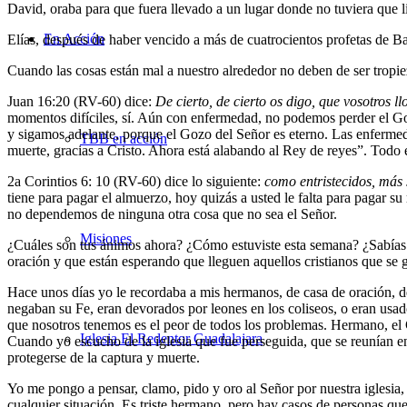
David, oraba para que fuera llevado a un lugar donde no tuviera que li
En Acción
Elías, después de haber vencido a más de cuatrocientos profetas de B
Cuando las cosas están mal a nuestro alrededor no deben de ser tropi
Juan 16:20 (RV-60) dice:
De cierto, de cierto os digo, que vosotros ll
momentos difíciles, sí. Aún con enfermedad, no podemos perder el Gozo
y sigamos adelante, porque el Gozo del Señor es eterno. Las enfermeda
TBB en acción
muerte, gracias a Cristo. Ahora está alabando al Rey de reyes”. Todo
2
a
Corintios 6: 10 (RV-60) dice lo siguiente:
como entristecidos, más
tiene para pagar el almuerzo, hoy quizás a usted le falta para pagar s
no dependemos de ninguna otra cosa que no sea el Señor.
Misiones
¿Cuáles son tus ánimos ahora? ¿Cómo estuviste esta semana? ¿Sabías q
oración y que están esperando que lleguen aquellos cristianos que se g
Hace unos días yo le recordaba a mis hermanos, de casa de oración, de
negaban su Fe, eran devorados por leones en los coliseos, o eran us
que nosotros tenemos es el peor de todos los problemas. Hermano, el
Iglesia El Redentor Guadalajara
Cuando yo escucho de la iglesia que fue perseguida, que se reunían en
protegerse de la captura y muerte.
Yo me pongo a pensar, clamo, pido y oro al Señor por nuestra iglesia
cualquier situación. Es triste hermano, pero hay casos de personas que 