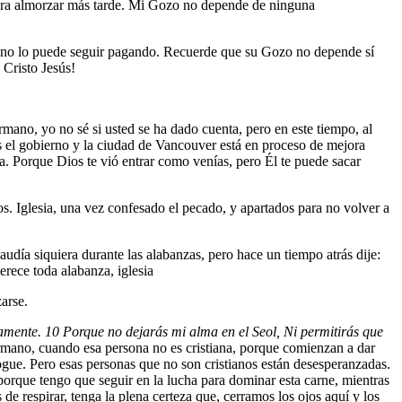
para almorzar más tarde. Mi Gozo no depende de ninguna
e no lo puede seguir pagando. Recuerde que su Gozo no depende sí
Cristo Jesús!
mano, yo no sé si usted se ha dado cuenta, pero en este tiempo, al
les el gobierno y la ciudad de Vancouver está en proceso de mejora
a. Porque Dios te vió entrar como venías, pero Él te puede sacar
s. Iglesia, una vez confesado el pecado, y apartados para no volver a
audía siquiera durante las alabanzas, pero hace un tiempo atrás dije:
rece toda alabanza, iglesia
arse.
damente.
10
Porque no dejarás mi alma en el Seol, Ni permitirás que
hermano, cuando esa persona no es cristiana, porque comienzan a dar
hogue. Pero esas personas que no son cristianos están desesperanzadas.
porque tengo que seguir en la lucha para dominar esta carne, mientras
 respirar, tenga la plena certeza que, cerramos los ojos aquí y los