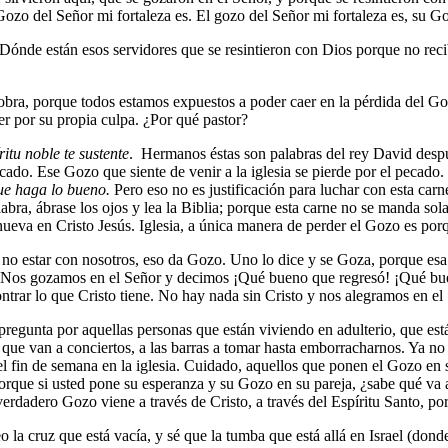
 Gozo del Señor mi fortaleza es. El gozo del Señor mi fortaleza es, su 
Dónde están esos servidores que se resintieron con Dios porque no rec
bra, porque todos estamos expuestos a poder caer en la pérdida del Goz
er por su propia culpa. ¿Por qué pastor?
itu noble te sustente
. Hermanos éstas son palabras del rey David despu
ado. Ese Gozo que siente de venir a la iglesia se pierde por el pecado
ue haga lo bueno.
Pero eso no es justificación para luchar con esta carn
alabra, ábrase los ojos y lea la Biblia; porque esta carne no se manda so
 nueva en Cristo Jesús. Iglesia, a única manera de perder el Gozo es p
estar con nosotros, eso da Gozo. Uno lo dice y se Goza, porque esa p
. Nos gozamos en el Señor y decimos ¡Qué bueno que regresó! ¡Qué buen
trar lo que Cristo tiene. No hay nada sin Cristo y nos alegramos en el
egunta por aquellas personas que están viviendo en adulterio, que está
e van a conciertos, a las barras a tomar hasta emborracharnos. Ya no e
 el fin de semana en la iglesia. Cuidado, aquellos que ponen el Gozo en s
Porque si usted pone su esperanza y su Gozo en su pareja, ¿sabe qué va a
verdadero Gozo viene a través de Cristo, a través del Espíritu Santo, por
la cruz que está vacía, y sé que la tumba que está allá en Israel (donde