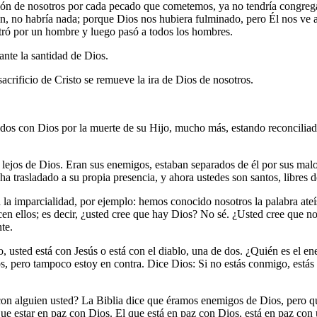
ón de nosotros por cada pecado que cometemos, ya no tendría congrega
 no habría nada; porque Dios nos hubiera fulminado, pero Él nos ve a 
ntró por un hombre y luego pasó a todos los hombres.
ante la santidad de Dios.
acrificio de Cristo se remueve la ira de Dios de nosotros.
os con Dios por la muerte de su Hijo, mucho más, estando reconciliad
lejos de Dios. Eran sus enemigos, estaban separados de él por sus malo
ha trasladado a su propia presencia, y ahora ustedes son santos, libres 
ra la imparcialidad, por ejemplo: hemos conocido nosotros la palabra a
dicen ellos; es decir, ¿usted cree que hay Dios? No sé. ¿Usted cree que 
nte.
to, usted está con Jesús o está con el diablo, una de dos. ¿Quién es e
os, pero tampoco estoy en contra. Dice Dios: Si no estás conmigo, estás 
on alguien usted? La Biblia dice que éramos enemigos de Dios, pero qu
 estar en paz con Dios. El que está en paz con Dios, está en paz con 