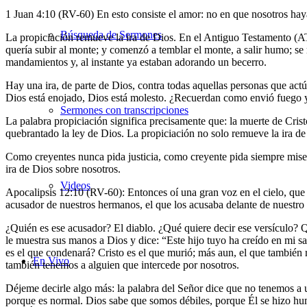
1 Juan 4:10 (RV-60) En esto consiste el amor: no en que nosotros hay
Búsqueda de Sermones
La propiciación remueve la ira de Dios. En el Antiguo Testamento (
quería subir al monte; y comenzó a temblar el monte, a salir humo; 
mandamientos y, al instante ya estaban adorando un becerro.
Hay una ira, de parte de Dios, contra todas aquellas personas que act
Dios está enojado, Dios está molesto. ¿Recuerdan como envió fuego 
Sermones con transcripciones
La palabra propiciación significa precisamente que: la muerte de Cris
quebrantado la ley de Dios. La propiciación no solo remueve la ira de
Como creyentes nunca pida justicia, como creyente pida siempre miseri
ira de Dios sobre nosotros.
Videos
Apocalipsis 12:10 (RV-60): Entonces oí una gran voz en el cielo, que d
acusador de nuestros hermanos, el que los acusaba delante de nuestro
¿Quién es ese acusador? El diablo. ¿Qué quiere decir ese versículo? Q
le muestra sus manos a Dios y dice: “Este hijo tuyo ha creído en mi s
es el que condenará? Cristo es el que murió; más aun, el que también 
En Vivo
también tenemos a alguien que intercede por nosotros.
Déjeme decirle algo más: la palabra del Señor dice que no tenemos a 
porque es normal. Dios sabe que somos débiles, porque Él se hizo hum