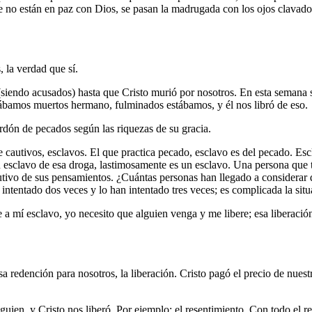
e no están en paz con Dios, se pasan la madrugada con los ojos clavado
 la verdad que sí.
iendo acusados) hasta que Cristo murió por nosotros. En esta semana sa
tábamos muertos hermano, fulminados estábamos, y él nos libró de eso.
rdón de pecados según las riquezas de su gracia.
 cautivos, esclavos. El que practica pecado, esclavo es del pecado. Es
n esclavo de esa droga, lastimosamente es un esclavo. Una persona que t
utivo de sus pensamientos. ¿Cuántas personas han llegado a considerar 
n intentado dos veces y lo han intentado tres veces; es complicada la si
 a mí esclavo, yo necesito que alguien venga y me libere; esa liberació
sa redención para nosotros, la liberación. Cristo pagó el precio de nues
guien, y Cristo nos liberó. Por ejemplo: el resentimiento. Con todo el 