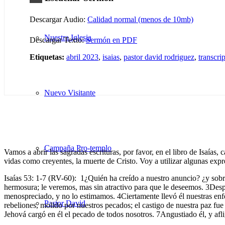
Descargar Audio:
Calidad normal (menos de 10mb)
Nuestra Iglesia
Descargar Texto:
Sermón en PDF
Etiquetas:
abril 2023
,
isaias
,
pastor david rodriguez
,
transcri
Nuevo Visitante
Campaña Pro-templo
Vamos a abrir las sagradas escrituras, por favor, en el libro de Isaías
vidas como creyentes, la muerte de Cristo. Voy a utilizar algunas exp
Isaías 53: 1-7 (RV-60): 1¿Quién ha creído a nuestro anuncio? ¿y sobre
hermosura; le veremos, mas sin atractivo para que le deseemos. 3Des
menospreciado, y no lo estimamos. 4Ciertamente llevó él nuestras enfe
Pastor David
rebeliones, molido por nuestros pecados; el castigo de nuestra paz fu
Jehová cargó en él el pecado de todos nosotros. 7Angustiado él, y afl