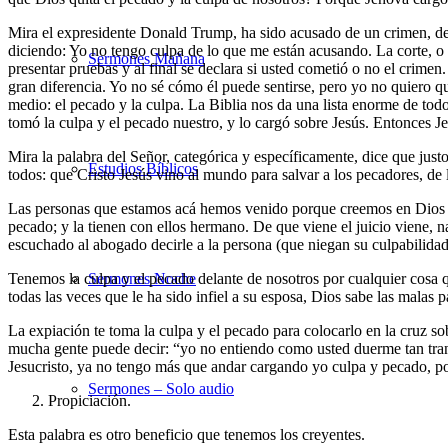
Mira el expresidente Donald Trump, ha sido acusado de un crimen, de u
diciendo: Yo no tengo culpa de lo que me están acusando. La corte, o e
Sermones Mañana
presentar pruebas y al final se declara si usted cometió o no el crim
gran diferencia. Yo no sé cómo él puede sentirse, pero yo no quiero q
medio: el pecado y la culpa. La Biblia nos da una lista enorme de tod
tomó la culpa y el pecado nuestro, y lo cargó sobre Jesús. Entonces J
Mira la palabra del Señor, categórica y específicamente, dice que just
Estudios Bíblicos
todos: que Cristo Jesús vino al mundo para salvar a los pecadores, de
Las personas que estamos acá hemos venido porque creemos en Dios o po
pecado; y la tienen con ellos hermano. De que viene el juicio viene, 
escuchado al abogado decirle a la persona (que niegan su culpabilidad 
Tenemos la culpa y el pecado delante de nosotros por cualquier cosa 
Sermones Noche
todas las veces que le ha sido infiel a su esposa, Dios sabe las malas
La expiación te toma la culpa y el pecado para colocarlo en la cruz so
mucha gente puede decir: “yo no entiendo como usted duerme tan tran
Jesucristo, ya no tengo más que andar cargando yo culpa y pecado, por
Sermones – Solo audio
Propiciación.
Esta palabra es otro beneficio que tenemos los creyentes.