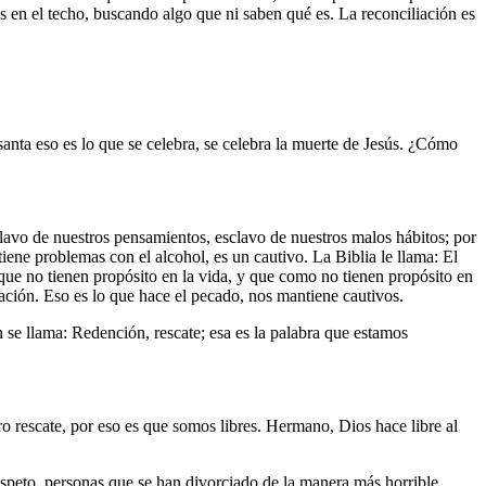
s en el techo, buscando algo que ni saben qué es. La reconciliación es
nta eso es lo que se celebra, se celebra la muerte de Jesús. ¿Cómo
clavo de nuestros pensamientos, esclavo de nuestros malos hábitos; por
iene problemas con el alcohol, es un cautivo. La Biblia le llama: El
que no tienen propósito en la vida, y que como no tienen propósito en
tuación. Eso es lo que hace el pecado, nos mantiene cautivos.
n se llama: Redención, rescate; esa es la palabra que estamos
tro rescate, por eso es que somos libres. Hermano, Dios hace libre al
respeto, personas que se han divorciado de la manera más horrible.