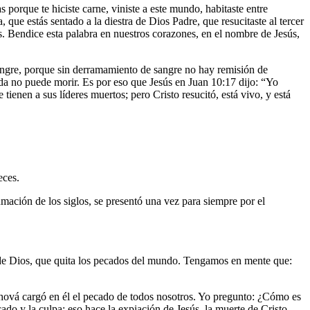
 porque te hiciste carne, viniste a este mundo, habitaste entre
, que estás sentado a la diestra de Dios Padre, que resucitaste al tercer
s. Bendice esta palabra en nuestros corazones, en el nombre de Jesús,
 sangre, porque sin derramamiento de sangre no hay remisión de
vida no puede morir. Es por eso que Jesús en Juan 10:17 dijo: “Yo
ienen a sus líderes muertos; pero Cristo resucitó, está vivo, y está
eces.
ación de los siglos, se presentó una vez para siempre por el
ro de Dios, que quita los pecados del mundo. Tengamos en mente que:
hová cargó en él el pecado de todos nosotros. Yo pregunto: ¿Cómo es
ado y la culpa; eso hace la expiación de Jesús, la muerte de Cristo.