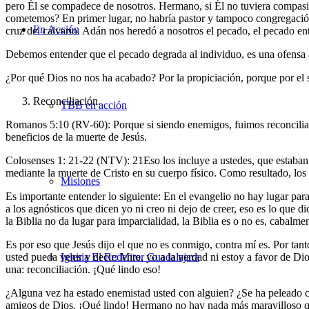
pero Él se compadece de nosotros. Hermano, si Él no tuviera compasi
cometemos? En primer lugar, no habría pastor y tampoco congregación,
En Acción
cruz del calvario. Adán nos heredó a nosotros el pecado, el pecado e
Debemos entender que el pecado degrada al individuo, es una ofensa 
¿Por qué Dios no nos ha acabado? Por la propiciación, porque por el s
Reconciliación.
TBB en acción
Romanos 5:10 (RV-60): Porque si siendo enemigos, fuimos reconciliad
beneficios de la muerte de Jesús.
Colosenses 1: 21-22 (NTV): 21Eso los incluye a ustedes, que estaban 
mediante la muerte de Cristo en su cuerpo físico. Como resultado, los 
Misiones
Es importante entender lo siguiente: En el evangelio no hay lugar pa
a los agnósticos que dicen yo ni creo ni dejo de creer, eso es lo que 
la Biblia no da lugar para imparcialidad, la Biblia es o no es, cabalme
Es por eso que Jesús dijo el que no es conmigo, contra mí es. Por tan
usted pueda venir y decir: Mire, yo a la verdad ni estoy a favor de Di
Iglesia El Redentor Guadalajara
una: reconciliación. ¡Qué lindo eso!
¿Alguna vez ha estado enemistad usted con alguien? ¿Se ha peleado c
amigos de Dios. ¡Qué lindo! Hermano no hay nada más maravilloso que