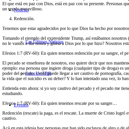
El que está en paz con Dios, está en paz con su presente. Personas qu
un regalo maravilloso.
Noticias
Redención.
Tenemos que estar agradecidos por lo que Dios ha hecho por nosotros,
Tomando el ejemplo del expresidente Trump, así estábamos nosotros (s
Las Últimas Noticias
no le vamos a dar honra y gloria a Dios por lo que hizo? Nosotros es
Efesios 1:7 (RV-60): En quien tenemos redención por su sangre, el pe
El pecado se enseñorea de nosotros, eso quiere decir que nos mantiene
ejemplo: esa persona que ingiere droga (cualquier tipo de droga) es u
poder del pecado. Usted puede llegar a ser cautivo de pornografía, ca
Fotos de TBB
la vida que el suicidio es un deber? Y lo han intentado una vez, lo ha
Entienda esto ahora: si yo soy cautivo del pecado y el pecado me tiene
estudiando.
Efesios 1:7 (RV-60): En quien tenemos rescate por su sangre…
Eventos
Redención (rescate) la paga, es el rescate. La muerte de Cristo logró e
cautivo.
Acá en esta iglesia hay personas que han sido esclavos de algo o de al