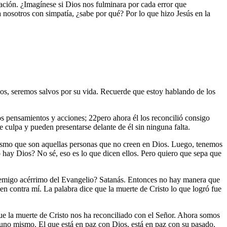
ción. ¿Imagínese si Dios nos fulminara por cada error que
nosotros con simpatía, ¿sabe por qué? Por lo que hizo Jesús en la
os, seremos salvos por su vida. Recuerde que estoy hablando de los
s pensamientos y acciones; 22pero ahora él los reconcilió consigo
de culpa y pueden presentarse delante de él sin ninguna falta.
teísmo que son aquellas personas que no creen en Dios. Luego, tenemos
no hay Dios? No sé, eso es lo que dicen ellos. Pero quiero que sepa que
l enemigo acérrimo del Evangelio? Satanás. Entonces no hay manera que
en contra mí. La palabra dice que la muerte de Cristo lo que logró fue
e la muerte de Cristo nos ha reconciliado con el Señor. Ahora somos
uno mismo. El que está en paz con Dios, está en paz con su pasado.