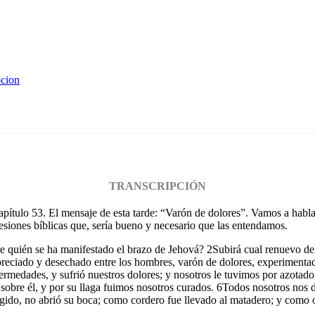
pcion
TRANSCRIPCIÓN
, capítulo 53. El mensaje de esta tarde: “Varón de dolores”. Vamos a habl
resiones bíblicas que, sería bueno y necesario que las entendamos.
 quién se ha manifestado el brazo de Jehová? 2Subirá cual renuevo delan
preciado y desechado entre los hombres, varón de dolores, experimentad
rmedades, y sufrió nuestros dolores; y nosotros le tuvimos por azotado,
e sobre él, y por su llaga fuimos nosotros curados. 6Todos nosotros nos
igido, no abrió su boca; como cordero fue llevado al matadero; y como 