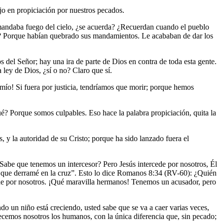
jo en propiciación por nuestros pecados.
mandaba fuego del cielo, ¿se acuerda? ¿Recuerdan cuando el pueblo
ué? Porque habían quebrado sus mandamientos. Le acababan de dar los
 del Señor; hay una ira de parte de Dios en contra de toda esta gente.
ey de Dios, ¿sí o no? Claro que sí.
mío! Si fuera por justicia, tendríamos que morir; porque hemos
!
ué? Porque somos culpables. Eso hace la palabra propiciación, quita la
, y la autoridad de su Cristo; porque ha sido lanzado fuera el
¿Sabe que tenemos un intercesor? Pero Jesús intercede por nosotros, Él
sa, que derramé en la cruz”. Esto lo dice Romanos 8:34 (RV-60): ¿Quién
rcede por nosotros. ¡Qué maravilla hermanos! Tenemos un acusador, pero
 un niño está creciendo, usted sabe que se va a caer varias veces,
ecemos nosotros los humanos, con la única diferencia que, sin pecado;