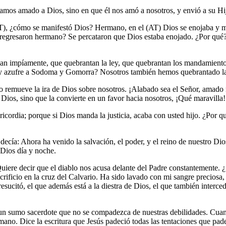
amos amado a Dios, sino en que él nos amó a nosotros, y envió a su Hi
AT), ¿cómo se manifestó Dios? Hermano, en el (AT) Dios se enojaba y 
se regresaron hermano? Se percataron que Dios estaba enojado. ¿Por q
úan impíamente, que quebrantan la ley, que quebrantan los mandamientos
y azufre a Sodoma y Gomorra? Nosotros también hemos quebrantado la l
to remueve la ira de Dios sobre nosotros. ¡Alabado sea el Señor, amado 
 Dios, sino que la convierte en un favor hacia nosotros, ¡Qué maravilla
cordia; porque si Dios manda la justicia, acaba con usted hijo. ¿Por q
ecía: Ahora ha venido la salvación, el poder, y el reino de nuestro Dios
 Dios día y noche.
uiere decir que el diablo nos acusa delante del Padre constantemente. 
acrificio en la cruz del Calvario. Ha sido lavado con mi sangre precio
resucitó, el que además está a la diestra de Dios, el que también inte
un sumo sacerdote que no se compadezca de nuestras debilidades. Cuando
ano. Dice la escritura que Jesús padeció todas las tentaciones que pad