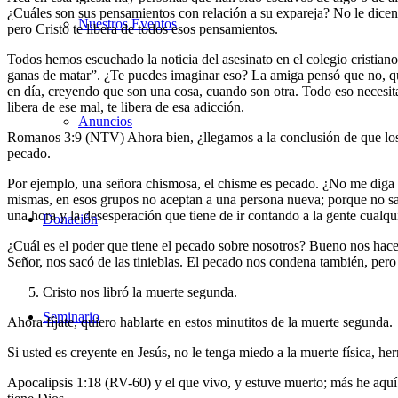
¿Cuáles son sus pensamientos con relación a su expareja? No le dicen
Nuestros Eventos
pero Cristo te libera de todos esos pensamientos.
Todos hemos escuchado la noticia del asesinato en el colegio cristian
ganas de matar”. ¿Te puedes imaginar eso? La amiga pensó que no, qu
en día, creyendo que son una cosa, cuando son otra. Todo eso necesita 
libera de ese mal, te libera de esa adicción.
Anuncios
Romanos 3:9 (NTV) Ahora bien, ¿llegamos a la conclusión de que los 
pecado.
Por ejemplo, una señora chismosa, el chisme es pecado. ¿No me diga q
mismas, en esos grupos no aceptan a una persona nueva; porque no sab
una hora y la desesperación que tiene de ir contando a la gente cualqui
Donación
¿Cuál es el poder que tiene el pecado sobre nosotros? Bueno nos hace es
Señor, nos sacó de las tinieblas. El pecado nos condena también, pero 
Cristo nos libró la muerte segunda.
Seminario
Ahora fíjate, quiero hablarte en estos minutitos de la muerte segunda.
Si usted es creyente en Jesús, no le tenga miedo a la muerte física, 
Apocalipsis 1:18 (RV-60) y el que vivo, y estuve muerto; más he aquí qu