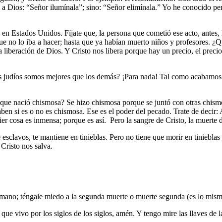
 a Dios: “Señor ilumínala”; sino: “Señor elimínala.” Yo he conocido p
o en Estados Unidos. Fíjate que, la persona que cometió ese acto, antes
e no lo iba a hacer; hasta que ya habían muerto niños y profesores. ¿
liberación de Dios. Y Cristo nos libera porque hay un precio, el precio 
judíos somos mejores que los demás? ¡Para nada! Tal como acabamos de 
ue nació chismosa? Se hizo chismosa porque se juntó con otras chismosa
en si es o no es chismosa. Ese es el poder del pecado. Trate de decir: 
er cosa es inmensa; porque es así. Pero la sangre de Cristo, la muerte d
clavos, te mantiene en tinieblas. Pero no tiene que morir en tinieblas u
Cristo nos salva.
hermano; téngale miedo a la segunda muerte o muerte segunda (es lo mis
e vivo por los siglos de los siglos, amén. Y tengo mire las llaves de la