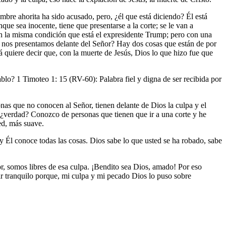
mbre ahorita ha sido acusado, pero, ¿él que está diciendo? Él está
ue sea inocente, tiene que presentarse a la corte; se le van a
 en la misma condición que está el expresidente Trump; pero con una
si nos presentamos delante del Señor? Hay dos cosas que están de por
 quiere decir que, con la muerte de Jesús, Dios lo que hizo fue que
ablo? 1 Timoteo 1: 15 (RV-60): Palabra fiel y digna de ser recibida por
nas que no conocen al Señor, tienen delante de Dios la culpa y el
, ¿verdad? Conozco de personas que tienen que ir a una corte y he
ted, más suave.
 Él conoce todas las cosas. Dios sabe lo que usted se ha robado, sabe
ñor, somos libres de esa culpa. ¡Bendito sea Dios, amado! Por eso
r tranquilo porque, mi culpa y mi pecado Dios lo puso sobre