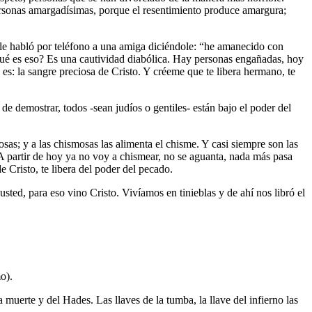
ersonas amargadísimas, porque el resentimiento produce amargura;
, le habló por teléfono a una amiga diciéndole: “he amanecido con
Qué es eso? Es una cautividad diabólica. Hay personas engañadas, hoy
es: la sangre preciosa de Cristo. Y créeme que te libera hermano, te
demostrar, todos -sean judíos o gentiles- están bajo el poder del
s; y a las chismosas las alimenta el chisme. Y casi siempre son las
A partir de hoy ya no voy a chismear, no se aguanta, nada más pasa
e Cristo, te libera del poder del pecado.
sted, para eso vino Cristo. Vivíamos en tinieblas y de ahí nos libró el
mo).
 muerte y del Hades. Las llaves de la tumba, la llave del infierno las