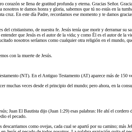
ro corazón se llena de gratitud profunda y eterna. Gracias Señor. Gracias
ora nosotros te damos honra y gloria, sabemos que tú no estás en la tumba
ruenta cruz. En este día Padre, recordamos ese momento y te damos gracia
s del cristianismo, de nuestra fe. Jesús tenía que morir y derramar su
entender que Jesús es el autor de la vida; y como Él es el autor de la 
citado nosotros seríamos como cualquier otra religión en el mundo, que t
emos con la muerte de Jesús.
Testamento (NT). En el Antiguo Testamento (AT) aparece más de 150 v
er muchas veces desde el principio del mundo; pero ahora, en la consum
esús; Juan El Bautista dijo (Juan 1:29) esas palabras: He ahí el corde
edio el pecado.
 descarriamos como ovejas, cada cual se apartó por su camino; más Je
en Jesús el pecado de todos nosotros. La palabra expiación quita el pec