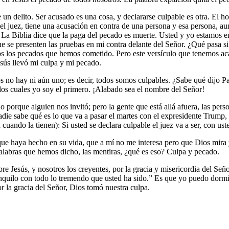
n delito. Ser acusado es una cosa, y declararse culpable es otra. El ho
l juez, tiene una acusación en contra de una persona y esa persona, aunq
en. La Biblia dice que la paga del pecado es muerte. Usted y yo estamos
ue se presenten las pruebas en mi contra delante del Señor. ¿Qué pasa 
os los pecados que hemos cometido. Pero este versículo que tenemos acá
esús llevó mi culpa y mi pecado.
os no hay ni aún uno; es decir, todos somos culpables. ¿Sabe qué dijo P
 los cuales yo soy el primero. ¡Alabado sea el nombre del Señor!
rque alguien nos invitó; pero la gente que está allá afuera, las perso
nadie sabe qué es lo que va a pasar el martes con el expresidente Trump
cuando la tienen): Si usted se declara culpable el juez va a ser, con us
que haya hecho en su vida, que a mí no me interesa pero que Dios mira y
 palabras que hemos dicho, las mentiras, ¿qué es eso? Culpa y pecado.
bre Jesús, y nosotros los creyentes, por la gracia y misericordia del Se
quilo con todo lo tremendo que usted ha sido.” Es que yo puedo dormi
 la gracia del Señor, Dios tomó nuestra culpa.