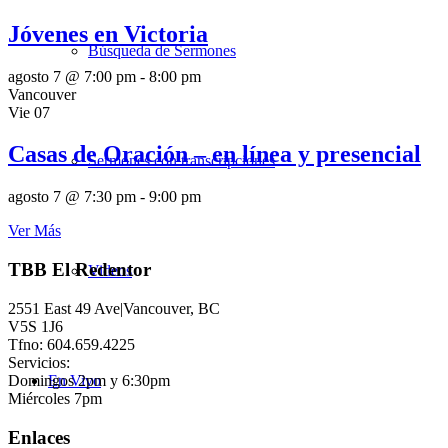
Jóvenes en Victoria
Búsqueda de Sermones
agosto 7 @ 7:00 pm
-
8:00 pm
Vancouver
Vie
07
Casas de Oración – en línea y presencial
Sermones con transcripciones
agosto 7 @ 7:30 pm
-
9:00 pm
Ver Más
TBB El Redentor
Videos
2551 East 49 Ave|Vancouver, BC
V5S 1J6
Tfno: 604.659.4225
Servicios:
Domingos 2pm y 6:30pm
En Vivo
Miércoles 7pm
Enlaces