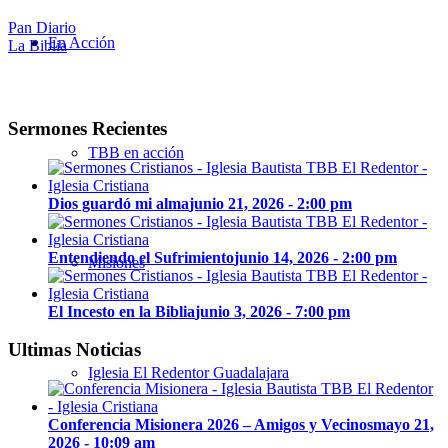
Pan Diario
En Acción
La Biblia
Sermones Recientes
TBB en acción
Dios guardó mi alma
junio 21, 2026 - 2:00 pm
Entendiendo el Sufrimiento
junio 14, 2026 - 2:00 pm
Misiones
El Incesto en la Biblia
junio 3, 2026 - 7:00 pm
Ultimas Noticias
Iglesia El Redentor Guadalajara
Conferencia Misionera 2026 – Amigos y Vecinos
mayo 21,
2026 - 10:09 am