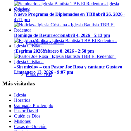
Noticias
Nuevo Programa de Diplomados en TBB
abril 26, 2026 -
4:11 pm
Domingo de Resurrección
abril 4, 2026 - 5:13 pm
Las Últimas Noticias
¡Esgrima 2026!
febrero 8, 2026 - 2:58 pm
«Sin miedo» – con Pastor Joe Rosa y cantante Gustavo
Lima
enero 13, 2026 - 9:07 pm
Fotos de TBB
Más visitadas
Iglesia
Horarios
Campaña Pro-templo
Eventos
Pastor David
Quién es Dios
Misiones
Casas de Oración