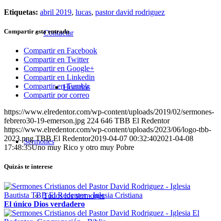
Etiquetas:
abril 2019
,
lucas
,
pastor david rodriguez
Compartir esta entrada
Contactar
Compartir en Facebook
Compartir en Twitter
Compartir en Google+
Compartir en Linkedin
Compartir en Tumblr
Horarios
Compartir por correo
https://www.elredentor.com/wp-content/uploads/2019/02/sermones-
febrero30-19-emerson.jpg
224
646
TBB El Redentor
https://www.elredentor.com/wp-content/uploads/2023/06/logo-tbb-
2023.png
TBB El Redentor
2019-04-07 00:32:40
2021-04-08
Sermones
17:48:35
Uno muy Rico y otro muy Pobre
Quizás te interese
Todos los sermones
El único Dios verdadero