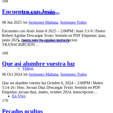
168
Encuentro con Jesús
Búsqueda de Sermones
08 Jun 2025
/
en
Sermones Mañana
,
Sermones Todos
Encuentro con Jesús Junio 8 2025 – 2:00PM | Juan 5:1-9 | Pastor
Robert Aguilar Descargar Texto: Sermón en PDF Etiquetas: juan,
junio 2025, pastor roberto aguilar, transcripcion
Sermones con transcripciones
TRANSCRIPCIÓN…
169
Que asi alumbre vuestra luz
Videos
06 Oct 2024
/
en
Sermones Mañana
,
Sermones Todos
Que asi alumbre vuestra luz Octubre 6, 2024 – 2:00PM | Mateo
5:14-16 | Hno. Jocsan Diaz Descargar Texto: Sermón en PDF
Etiquetas: jocsan diaz, mateo, octubre 2024, transcripcion…
En Vivo
170
Pecados ocultos