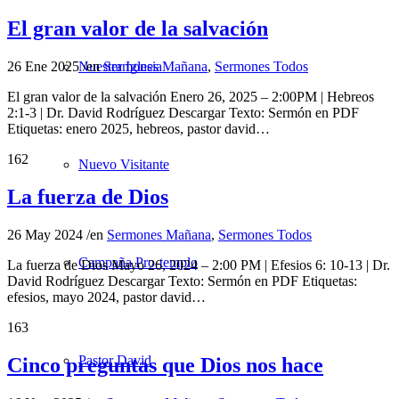
El gran valor de la salvación
26 Ene 2025
/
en
Sermones Mañana
,
Sermones Todos
Nuestra Iglesia
El gran valor de la salvación Enero 26, 2025 – 2:00PM | Hebreos
2:1-3 | Dr. David Rodríguez Descargar Texto: Sermón en PDF
Etiquetas: enero 2025, hebreos, pastor david…
162
Nuevo Visitante
La fuerza de Dios
26 May 2024
/
en
Sermones Mañana
,
Sermones Todos
Campaña Pro-templo
La fuerza de Dios Mayo 26, 2024 – 2:00 PM | Efesios 6: 10-13 | Dr.
David Rodríguez Descargar Texto: Sermón en PDF Etiquetas:
efesios, mayo 2024, pastor david…
163
Pastor David
Cinco preguntas que Dios nos hace