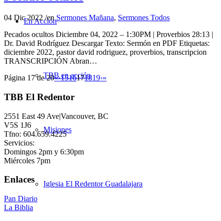
04 Dic 2022
/
en
Sermones Mañana
,
Sermones Todos
En Acción
Pecados ocultos Diciembre 04, 2022 – 1:30PM | Proverbios 28:13 |
Dr. David Rodríguez Descargar Texto: Sermón en PDF Etiquetas:
diciembre 2022, pastor david rodriguez, proverbios, transcripcion
TRANSCRIPCIÓN Abran…
TBB en acción
Página 17 de 20
«
‹
15
16
17
18
19
›
»
TBB El Redentor
2551 East 49 Ave|Vancouver, BC
V5S 1J6
Misiones
Tfno: 604.659.4225
Servicios:
Domingos 2pm y 6:30pm
Miércoles 7pm
Enlaces
Iglesia El Redentor Guadalajara
Pan Diario
La Biblia