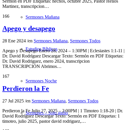
Sermón en PDF Etiquetas: hechos, octubre 2025, Pastor Helios
Martinez, transcripcion…
166
Sermones Mañana
Apego y desapego
28 Ene 2024
/
en
Sermones Mañana
,
Sermones Todos
Estudios Bíblicos
Apego y Desapego Enero 28, 2024 – 1:30PM | Eclesiastes 1:1-11 |
Dr. David Rodríguez Descargar Texto: Sermón en PDF Etiquetas:
Dr. David Rodriguez, enero 2024, transcripcion
TRANSCRIPCIÓN Abrimos…
167
Sermones Noche
Perdieron la Fe
27 Jul 2025
/
en
Sermones Mañana
,
Sermones Todos
Perdieron la Fe Julio 27, 2025 – 2:00PM | 1 Timoteo 1:18-20 | Dr.
Sermones – Solo audio
David Rodríguez Descargar Texto: Sermón en PDF Etiquetas: 1
timoteo, julio 2025, pastor david rodriguez,…