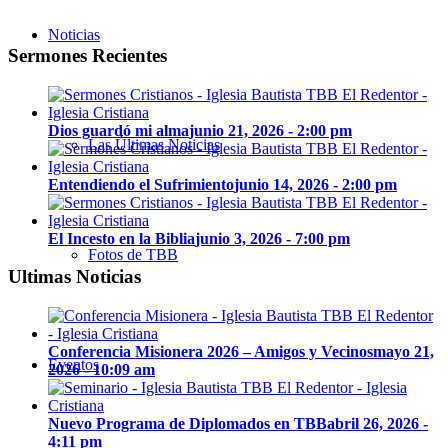
Noticias
Sermones Recientes
Dios guardó mi alma
junio 21, 2026 - 2:00 pm
Las Últimas Noticias
Entendiendo el Sufrimiento
junio 14, 2026 - 2:00 pm
El Incesto en la Biblia
junio 3, 2026 - 7:00 pm
Fotos de TBB
Ultimas Noticias
Conferencia Misionera 2026 – Amigos y Vecinos
mayo 21,
Eventos
2026 - 10:09 am
Nuevo Programa de Diplomados en TBB
abril 26, 2026 -
4:11 pm