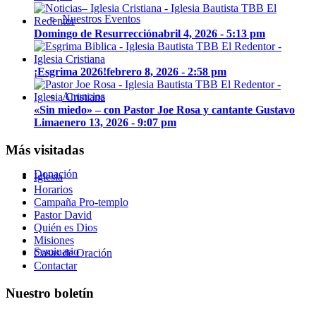
Nuestros Eventos
Domingo de Resurrección
abril 4, 2026 - 5:13 pm
¡Esgrima 2026!
febrero 8, 2026 - 2:58 pm
Anuncios
«Sin miedo» – con Pastor Joe Rosa y cantante Gustavo
Lima
enero 13, 2026 - 9:07 pm
Más visitadas
Donación
Iglesia
Horarios
Campaña Pro-templo
Pastor David
Quién es Dios
Misiones
Seminario
Casas de Oración
Contactar
Nuestro boletín