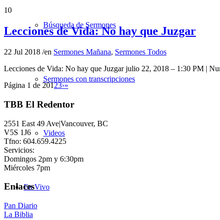
10
Búsqueda de Sermones
Lecciones de Vida: No hay que Juzgar
22 Jul 2018
/
en
Sermones Mañana
,
Sermones Todos
Lecciones de Vida: No hay que Juzgar julio 22, 2018 – 1:30 PM 
Sermones con transcripciones
Página 1 de 20
1
2
3
›
»
TBB El Redentor
2551 East 49 Ave|Vancouver, BC
V5S 1J6
Videos
Tfno: 604.659.4225
Servicios:
Domingos 2pm y 6:30pm
Miércoles 7pm
Enlaces
En Vivo
Pan Diario
La Biblia