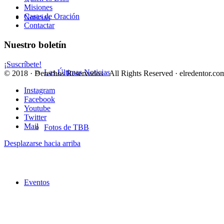
Misiones
Casas de Oración
Noticias
Contactar
Nuestro boletín
¡Suscríbete!
Las Últimas Noticias
© 2018 · Derechos Reservados · All Rights Reserved · elredentor.com
Instagram
Facebook
Youtube
Twitter
Mail
Fotos de TBB
Desplazarse hacia arriba
Eventos