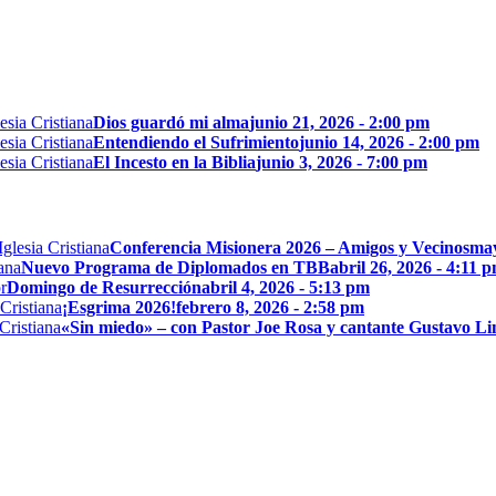
Dios guardó mi alma
junio 21, 2026 - 2:00 pm
Entendiendo el Sufrimiento
junio 14, 2026 - 2:00 pm
El Incesto en la Biblia
junio 3, 2026 - 7:00 pm
Conferencia Misionera 2026 – Amigos y Vecinos
may
Nuevo Programa de Diplomados en TBB
abril 26, 2026 - 4:11 
Domingo de Resurrección
abril 4, 2026 - 5:13 pm
¡Esgrima 2026!
febrero 8, 2026 - 2:58 pm
«Sin miedo» – con Pastor Joe Rosa y cantante Gustavo L