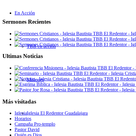
En Acción
Sermones Recientes
TBB en acción
Ultimas Noticias
Misiones
Más visitadas
Iglesia El Redentor Guadalajara
Iglesia
Horarios
Campaña Pro-templo
Pastor David
Quién es Dios