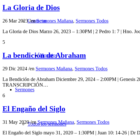
La Gloria de Dios
Contactar
26 Mar 2023
/
en
Sermones Mañana
,
Sermones Todos
La Gloria de Dios Marzo 26, 2023 – 1:30PM | 2 Pedro 1: 7 | Hno
5
La bendición de Abraham
Horarios
29 Dic 2024
/
en
Sermones Mañana
,
Sermones Todos
La Bendición de Abraham Diciembre 29, 2024 – 2:00PM | Genesis 28:1
TRANSCRIPCIÓN…
Sermones
6
El Engaño del Siglo
31 May 2020
/
en
Sermones Mañana
,
Sermones Todos
Todos los sermones
El Engaño del Siglo mayo 31, 2020 – 1:30PM | Juan 10: 14-26 | 