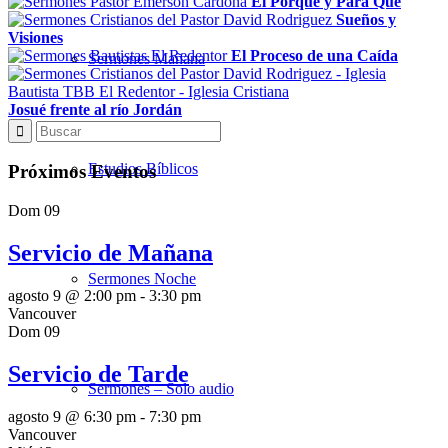
El Porque y Para Qué
Sueños y
Visiones
El Proceso de una Caída
Sermones Mañana
Josué frente al río Jordán
Estudios Bíblicos
Próximos Eventos
Dom
09
Servicio de Mañana
Sermones Noche
agosto 9 @ 2:00 pm
-
3:30 pm
Vancouver
Dom
09
Servicio de Tarde
Sermones – Solo audio
agosto 9 @ 6:30 pm
-
7:30 pm
Vancouver