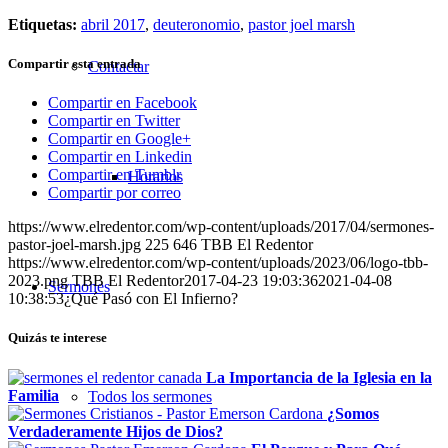
Etiquetas:
abril 2017
,
deuteronomio
,
pastor joel marsh
Compartir esta entrada
Contactar
Compartir en Facebook
Compartir en Twitter
Compartir en Google+
Compartir en Linkedin
Compartir en Tumblr
Horarios
Compartir por correo
https://www.elredentor.com/wp-content/uploads/2017/04/sermones-
pastor-joel-marsh.jpg
225
646
TBB El Redentor
https://www.elredentor.com/wp-content/uploads/2023/06/logo-tbb-
2023.png
TBB El Redentor
2017-04-23 19:03:36
2021-04-08
Sermones
10:38:53
¿Qué Pasó con El Infierno?
Quizás te interese
La Importancia de la Iglesia en la
Familia
Todos los sermones
¿Somos
Verdaderamente Hijos de Dios?