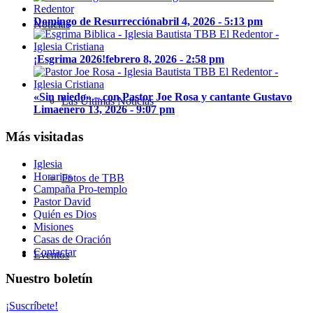
Domingo de Resurrección
abril 4, 2026 - 5:13 pm
Noticias
¡Esgrima 2026!
febrero 8, 2026 - 2:58 pm
«Sin miedo» – con Pastor Joe Rosa y cantante Gustavo
Las Últimas Noticias
Lima
enero 13, 2026 - 9:07 pm
Más visitadas
Iglesia
Horarios
Fotos de TBB
Campaña Pro-templo
Pastor David
Quién es Dios
Misiones
Casas de Oración
Contactar
Eventos
Nuestro boletín
¡Suscríbete!