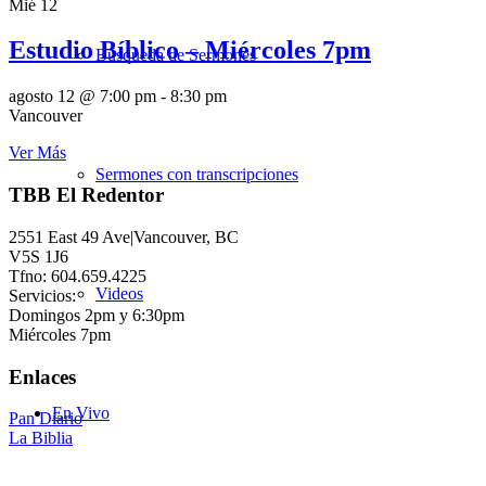
Mié
12
Estudio Bíblico – Miércoles 7pm
Búsqueda de Sermones
agosto 12 @ 7:00 pm
-
8:30 pm
Vancouver
Ver Más
Sermones con transcripciones
TBB El Redentor
2551 East 49 Ave|Vancouver, BC
V5S 1J6
Tfno: 604.659.4225
Videos
Servicios:
Domingos 2pm y 6:30pm
Miércoles 7pm
Enlaces
En Vivo
Pan Diario
La Biblia