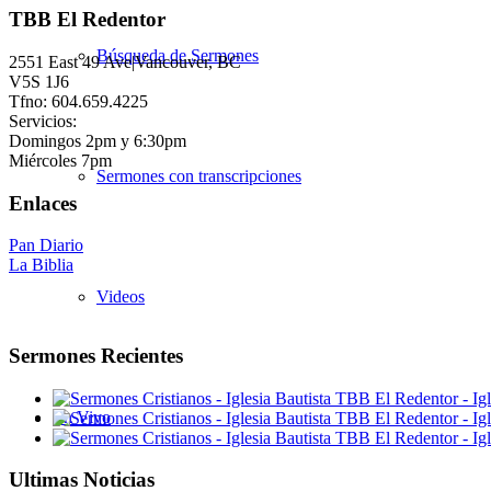
TBB El Redentor
Búsqueda de Sermones
2551 East 49 Ave|Vancouver, BC
V5S 1J6
Tfno: 604.659.4225
Servicios:
Domingos 2pm y 6:30pm
Miércoles 7pm
Sermones con transcripciones
Enlaces
Pan Diario
La Biblia
Videos
Sermones Recientes
En Vivo
Ultimas Noticias