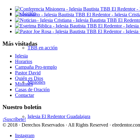
En Acción
Más visitadas
TBB en acción
Iglesia
Horarios
Campaña Pro-templo
Pastor David
Quién es Dios
Misiones
Misiones
Casas de Oración
Contactar
Nuestro boletín
Iglesia El Redentor Guadalajara
¡Suscríbete!
© 2018 · Derechos Reservados · All Rights Reserved · elredentor.com
Instagram