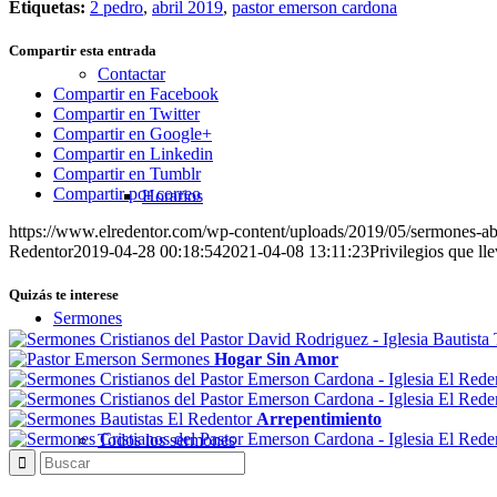
Etiquetas:
2 pedro
,
abril 2019
,
pastor emerson cardona
Compartir esta entrada
Contactar
Compartir en Facebook
Compartir en Twitter
Compartir en Google+
Compartir en Linkedin
Compartir en Tumblr
Compartir por correo
Horarios
https://www.elredentor.com/wp-content/uploads/2019/05/sermones-ab
Redentor
2019-04-28 00:18:54
2021-04-08 13:11:23
Privilegios que ll
Quizás te interese
Sermones
Hogar Sin Amor
Arrepentimiento
Todos los sermones