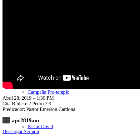
Nuestra Iglesia
Nuevo Visitante
Campaña Pro-templo
Abril 28, 2019 – 1:30 PM
Cita Bíblica: 2 Pedro 2:9
Predicador: Pastor Emerson Cardona
apr2819am
Pastor David
Descargar Sermon