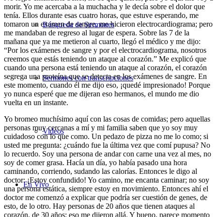
morir. Yo me acercaba a la muchacha y le decía sobre el dolor que
tenía. Ellos durante esas cuatro horas, que estuve esperando, me
tomaron un examen de sangre, me hicieron electrocardiograma; pero
Búsqueda de Sermones
me mandaban de regreso al lugar de espera. Sobre las 7 de la
mañana que ya me metieron al cuarto, llegó el médico y me dijo:
“Por los exámenes de sangre y por el electrocardiograma, nosotros
creemos que estás teniendo un ataque al corazón.” Me explicó que
cuando una persona está teniendo un ataque al corazón, el corazón
segrega una proteína que se detecta en los exámenes de sangre. En
Sermones con transcripciones
este momento, cuando él me dijo eso, ¡quedé impresionado! Porque
yo nunca esperé que me dijeran eso hermanos, el mundo me dio
vuelta en un instante.
Yo bromeo muchísimo aquí con las cosas de comidas; pero aquellas
personas muy cercanas a mí y mi familia saben que yo soy muy
Videos
cuidadoso con lo que como. Un pedazo de pizza no me lo como; si
usted me pregunta: ¿cuándo fue la última vez que comí pupusa? No
lo recuerdo. Soy una persona de andar con carne una vez al mes, no
soy de comer grasa. Hacía un día, yo había pasado una hora
caminando, corriendo, sudando las calorías. Entonces le digo al
doctor: ¡Estoy confundido! Yo camino, me encanta caminar; no soy
En Vivo
una persona estática, siempre estoy en movimiento. Entonces ahí el
doctor me comenzó a explicar que podría ser cuestión de genes, de
esto, de lo otro. Hay personas de 20 años que tienen ataques al
corazón, de 30 años; eso me dijeron allá. Y bueno, parece momento