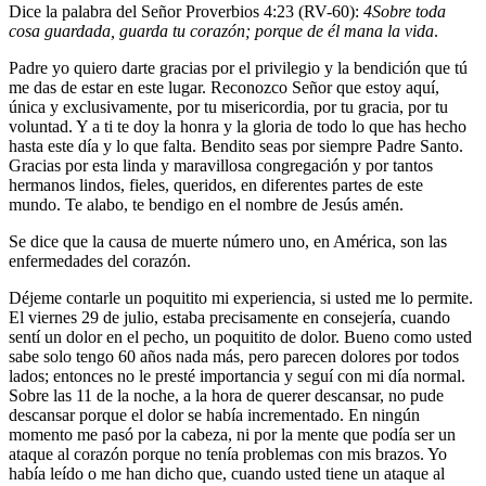
Dice la palabra del Señor Proverbios 4:23 (RV-60):
4
Sobre toda
cosa guardada, guarda tu corazón; porque de él mana la vida
.
Padre yo quiero darte gracias por el privilegio y la bendición que tú
me das de estar en este lugar. Reconozco Señor que estoy aquí,
única y exclusivamente, por tu misericordia, por tu gracia, por tu
voluntad. Y a ti te doy la honra y la gloria de todo lo que has hecho
hasta este día y lo que falta. Bendito seas por siempre Padre Santo.
Gracias por esta linda y maravillosa congregación y por tantos
hermanos lindos, fieles, queridos, en diferentes partes de este
mundo. Te alabo, te bendigo en el nombre de Jesús amén.
Se dice que la causa de muerte número uno, en América, son las
enfermedades del corazón.
Déjeme contarle un poquitito mi experiencia, si usted me lo permite.
El viernes 29 de julio, estaba precisamente en consejería, cuando
sentí un dolor en el pecho, un poquitito de dolor. Bueno como usted
sabe solo tengo 60 años nada más, pero parecen dolores por todos
lados; entonces no le presté importancia y seguí con mi día normal.
Sobre las 11 de la noche, a la hora de querer descansar, no pude
descansar porque el dolor se había incrementado. En ningún
momento me pasó por la cabeza, ni por la mente que podía ser un
ataque al corazón porque no tenía problemas con mis brazos. Yo
había leído o me han dicho que, cuando usted tiene un ataque al