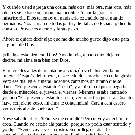
Y cuando usted agrega una cosita, más otra, más otra, más otra, más
otra, es se le hace una montaña increíble. Y por la gracia y
misericordia Dios tenemos un ministerio extendido en el mundo,
hermanos. Nos llaman de todas partes, de Italia, de España pidiendo
consejo. Proyectos a corto y largo plazo.
Ahora te quiero decir algo que me dio mucho gusto; digo esto para
la gloria de Dios.
¡Mi alma está bien con Dios! Amado mío, amado mío, déjame
decirte, mi alma está bien con Dios.
El miércoles antes de mi ataque al corazón yo había tenido un
funeral. Después del funeral, el servicio de la noche acá en la iglesia.
Pero ese día, en el funeral, nosotros cantamos un himno que se
llama: “En presencia estar de Cristo”, y a mí se me quedó pegado
desde el miércoles, el jueves, el viernes. Mientras estaba cantando
yo todo “En presencia estar de Cristo, ver tu rostro que será. Cuando
haya con pleno gozo, mi alma le contemplará. Cara a cara espero
verle, más allá del cielo azul”
Y ese sábado, dije: ¡Señor se me cumplió! Pero te voy a decir una
cosa. Cuando yo estaba ahí parado, porque no podía estar sentado y
yo dije: “Señor voy a ver tu rostro. Señor llegó el día. Te
encomiendo a mi amada esposa, mi familia, mis hijos. Te