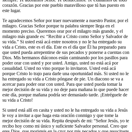
corazón. Gracias por este pueblo maravilloso que tú has puesto en
este lugar.
Te agradecemos Señor por traer nuevamente a nuestro Pastor, por el
milagro. Gracias Señor porque tu palabra siempre llega en el
momento preciso. Queremos orar por el milagro más grande, y el
milagro más grande es: “Recibir a Cristo como Señor y Salvador de
su vida.” Si usted está acá entre nosotros y no le ha entregado su
vida a Cristo, este es el día. Este es el día que Él ha preparado para
que usted pueda arrepentirse de sus pecados y ponerse a cuentas con
Dios. Mis hermanos diáconos están caminando por los pasillos para
poder orar con usted y por usted. Amigo, usted no está acá por
casualidad. Usted no vino porque lo invitaron. Usted está acá
porque Cristo lo trajo para darle una oportunidad más. Si usted no le
ha entregado su vida a Cristo póngase de pie. Un diacono se va a
acercar para poder orar con usted. Para que usted pueda tomar la
mejor decisión de su vida y no deje para mañana lo que puede hacer
este día, porque mañana podría ser demasiado tarde. ¡Entréguele de
su vida a Cristo!
Si usted está allí en casita y usted no le ha entregado su vida a Jesús
le voy a invitar a que haga esta oración conmigo y que tome la
mejor decisión de su vida. Repita después de mi: “Señor Jesús, yo te
recibo hoy como mi único y suficiente Salvador personal. Creo que
eres Dios, que moristeis en la cruz por mis pecados y que resucitaste