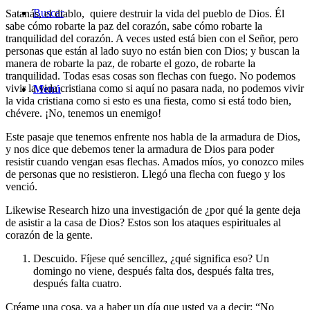
Buscar
Satanás, el diablo, quiere destruir la vida del pueblo de Dios. Él
sabe cómo robarte la paz del corazón, sabe cómo robarte la
tranquilidad del corazón. A veces usted está bien con el Señor, pero
personas que están al lado suyo no están bien con Dios; y buscan la
manera de robarte la paz, de robarte el gozo, de robarte la
tranquilidad. Todas esas cosas son flechas con fuego. No podemos
vivir la vida cristiana como si aquí no pasara nada, no podemos vivir
Menú
la vida cristiana como si esto es una fiesta, como si está todo bien,
chévere. ¡No, tenemos un enemigo!
Este pasaje que tenemos enfrente nos habla de la armadura de Dios,
y nos dice que debemos tener la armadura de Dios para poder
resistir cuando vengan esas flechas. Amados míos, yo conozco miles
de personas que no resistieron. Llegó una flecha con fuego y los
venció.
Likewise Research
hizo una investigación de ¿por qué la gente deja
de asistir a la casa de Dios? Estos son los ataques espirituales al
corazón de la gente.
Descuido
. Fíjese qué sencillez, ¿qué significa eso? Un
domingo no viene, después falta dos, después falta tres,
después falta cuatro.
Créame una cosa, va a haber un día que usted va a decir: “No