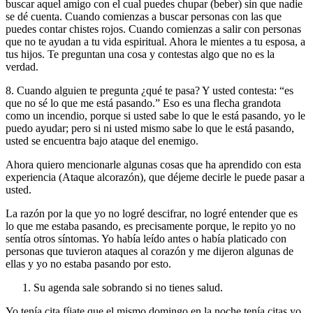
buscar aquel amigo con el cual puedes chupar (beber) sin que nadie
se dé cuenta. Cuando comienzas a buscar personas con las que
puedes contar chistes rojos. Cuando comienzas a salir con personas
que no te ayudan a tu vida espiritual. Ahora le mientes a tu esposa, a
tus hijos. Te preguntan una cosa y contestas algo que no es la
verdad.
8. Cuando alguien te pregunta ¿qué te pasa
? Y usted contesta: “es
que no sé lo que me está pasando.” Eso es una flecha grandota
como un incendio, porque si usted sabe lo que le está pasando, yo le
puedo ayudar; pero si ni usted mismo sabe lo que le está pasando,
usted se encuentra bajo ataque del enemigo.
Ahora quiero mencionarle algunas cosas que ha aprendido con esta
experiencia (Ataque alcorazón), que déjeme decirle le puede pasar a
usted.
La razón por la que yo no logré descifrar, no logré entender que es
lo que me estaba pasando, es precisamente porque, le repito yo no
sentía otros síntomas. Yo había leído antes o había platicado con
personas que tuvieron ataques al corazón y me dijeron algunas de
ellas y yo no estaba pasando por esto.
Su agenda sale sobrando si no tienes salud
.
Yo tenía cita fíjate que el mismo domingo en la noche tenía citas yo.