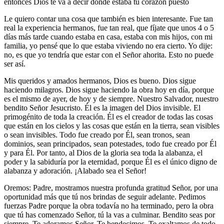
entonces Dios te va a decir dónde estaba tu corazón puesto
Le quiero contar una cosa que también es bien interesante. Fue tan
real la experiencia hermanos, fue tan real, que fíjate que unos 4 o 5
días más tarde cuando estaba en casa, estaba con mis hijos, con mi
familia, yo pensé que lo que estaba viviendo no era cierto. Yo dije:
no, es que yo tendría que estar con el Señor ahorita. Esto no puede
ser así.
Mis queridos y amados hermanos, Dios es bueno. Dios sigue
haciendo milagros. Dios sigue haciendo la obra hoy en día, porque
es el mismo de ayer, de hoy y de siempre. Nuestro Salvador, nuestro
bendito Señor Jesucristo. Él es la imagen del Dios invisible. El
primogénito de toda la creación. Él es el creador de todas las cosas
que están en los cielos y las cosas que están en la tierra, sean visibles
o sean invisibles. Todo fue creado por Él, sean tronos, sean
dominios, sean principados, sean potestades, todo fue creado por Él
y para Él. Por tanto, al Dios de la gloria sea toda la alabanza, el
poder y la sabiduría por la eternidad, porque Él es el único digno de
alabanza y adoración. ¡Alabado sea el Señor!
Oremos: Padre, mostramos nuestra profunda gratitud Señor, por una
oportunidad más que tú nos brindas de seguir adelante. Pedimos
fuerzas Padre porque la obra todavía no ha terminado, pero la obra
que tú has comenzado Señor, tú la vas a culminar. Bendito seas por
siempre. Te adoramos Señor. Te bendecimos. Te exaltamos de todo