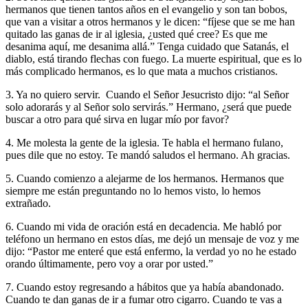
hermanos que tienen tantos años en el evangelio y son tan bobos,
que van a visitar a otros hermanos y le dicen: “fíjese que se me han
quitado las ganas de ir al iglesia, ¿usted qué cree? Es que me
desanima aquí, me desanima allá.” Tenga cuidado que Satanás, el
diablo, está tirando flechas con fuego. La muerte espiritual, que es lo
más complicado hermanos, es lo que mata a muchos cristianos.
3. Ya no quiero servir
. Cuando el Señor Jesucristo dijo: “al Señor
solo adorarás y al Señor solo servirás.” Hermano, ¿será que puede
buscar a otro para qué sirva en lugar mío por favor?
4. Me molesta la gente de la iglesia
. Te habla el hermano fulano,
pues dile que no estoy. Te mandó saludos el hermano. Ah gracias.
5. Cuando comienzo a alejarme de los hermanos.
Hermanos que
siempre me están preguntando no lo hemos visto, lo hemos
extrañado.
6. Cuando mi vida de oración está en decadencia
. Me habló por
teléfono un hermano en estos días, me dejó un mensaje de voz y me
dijo: “Pastor me enteré que está enfermo, la verdad yo no he estado
orando últimamente, pero voy a orar por usted.”
7. Cuando estoy regresando a hábitos que ya había abandonado
.
Cuando te dan ganas de ir a fumar otro cigarro. Cuando te vas a