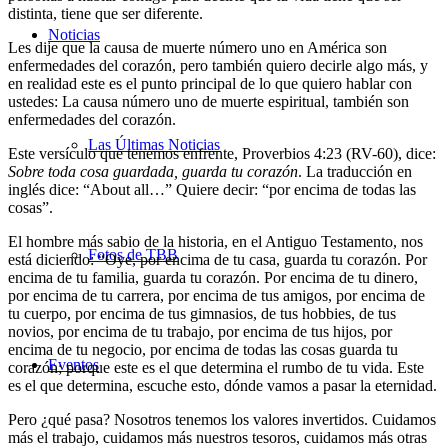
distinta, tiene que ser diferente.
Noticias
Les dije que la causa de muerte número uno en América son
enfermedades del corazón, pero también quiero decirle algo más, y
en realidad este es el punto principal de lo que quiero hablar con
ustedes:
La causa número uno de muerte espiritual, también son
enfermedades del corazón.
Las Últimas Noticias
Este versículo que tenemos enfrente, Proverbios 4:23 (RV-60), dice:
Sobre toda cosa guardada, guarda tu corazón
. La traducción en
inglés dice: “About all…” Quiere decir: “por encima de todas las
cosas”.
El hombre más sabio de la historia, en el Antiguo Testamento, nos
Fotos de TBB
está diciendo: “Oye, por encima de tu casa, guarda tu corazón. Por
encima de tu familia, guarda tu corazón. Por encima de tu dinero,
por encima de tu carrera, por encima de tus amigos, por encima de
tu cuerpo, por encima de tus gimnasios, de tus hobbies, de tus
novios, por encima de tu trabajo, por encima de tus hijos, por
encima de tu negocio, por encima de todas las cosas guarda tu
Eventos
corazón; porque este es el que determina el rumbo de tu vida. Este
es el que determina, escuche esto, dónde vamos a pasar la eternidad.
Pero ¿qué pasa? Nosotros tenemos los valores invertidos. Cuidamos
más el trabajo, cuidamos más nuestros tesoros, cuidamos más otras