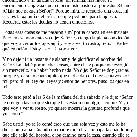
encomiendo la iglesia que me permitiste pastorear por estos 33 años.
¡Ojalá que paguen Señor!” Porque mira, le recuerdo una cosa, mi
casa es la garantía del préstamo que pedimos para la iglesia.
Recuerda esto: las deudas no tienen emociones.
Todas esas cosas se me pasaron a mí por la cabeza en ese instante.
Pero en ese momento yo dije: Señor, yo tengo la plena convicción
que voy a cerrar los ojos aquí y voy a ver tu rostro, Señor. ¡Padre,
qué emoción! Estoy listo. Te voy a ver.
Y no deje ni un instante de alabar y de glorificar el nombre del
Señor. Lo alabé por muchas cosas, entre ellas: porque me escogió
sin merecerlo, sin haber hecho nada. Yo dije: Señor te doy gracias
porque yo era un chamaquito que nadie daba ni diez centavos por
mí, pero tú, el Rey de Reyes y Señor de Señores, puso los ojos en
mí.
Todo esto pasó a las 6 de la mañana del día sábado y le dije: “Señor,
te doy gracias porque siempre has estado conmigo, siempre. Y ya
que voy a ver tu rostro, yo quiero mostrar la gratitud profunda que
yo siento.”
Sabe usted, yo se lo conté creo que una sola vez y esto me lo ha
dicho mi mamá. Cuando mi madre dio a luz, mi papá la abandonó y
que ella salió del hospital e iba camino para la casa, cuando ella se