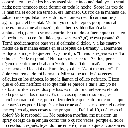
corazón, en uno de los brazos usted siente incomodidad; yo no sentí
nada; pero tampoco pude dormir en toda la noche. Sobre las tres de
la mañana el dolor era terrible, era inmenso. Cuatro de la mañana del
sábado no soportaba más el dolor, entonces decidí cambiarme y
agarrar para el hospital. Me fui yo solo, le repito, porque no sabía
que era un ataque al corazón; de haberlo sabido llamó a la
ambulancia, pero no se me ocurrió. Era un dolor fuerte que sentía en
el pecho, estaba confundido, ¿que será esto? ¿Qué está pasando?
Tomé medicamentos para ver si calmaba el dolor, y a las cuatro y
media de la mañana estaba en el
Hospital de Burnaby
. Cabalmente
le dije a la mujer lo que sentía, y me dijo: “bueno la espera es de 4 a
6 horas”. Yo le respondí: “Ni modo, me espero”. Así fue, pero
déjeme decirle que el sábado 30 de julio a 6 de la mañana, en la sala
de espera del Hospital de Burnaby, yo dije: “Aquí me muero”. El
dolor era tremendo mi hermano. Mire yo he tenido dos veces
cálculos en los riñones, lo que le llaman el cólico nefrítico. Dicen
que el cólico nefrítico es lo que más se parece a dar a luz; yo he
dado a luz dos veces, dos piedras, es un dolor cruel ese es el dolor
de la piedra en los riñones. Es una cosa que no se soporta, es
increíble cuanto duele; pero quiero decirle que el dolor de un ataque
al corazón es peor. Después de hacerme análisis de sangre, el doctor
me explicó algunas cosas y me pregunta: ¿Del 1 al 10, cuánto es el
dolor? Yo le respondí: 11. Me pusieron morfina, me pusieron un
spray debajo de la lengua como tres o cuatro veces, porque el dolor
no cesaba. Después, leyendo, me enteré que un ataque al corazón es