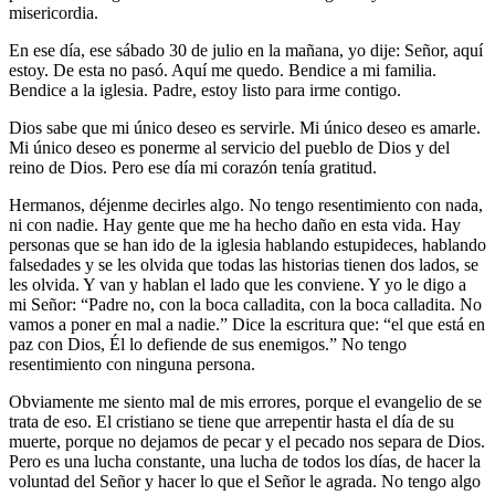
misericordia.
En ese día, ese sábado 30 de julio en la mañana, yo dije: Señor, aquí
estoy. De esta no pasó. Aquí me quedo. Bendice a mi familia.
Bendice a la iglesia. Padre, estoy listo para irme contigo.
Dios sabe que mi único deseo es servirle. Mi único deseo es amarle.
Mi único deseo es ponerme al servicio del pueblo de Dios y del
reino de Dios. Pero ese día mi corazón tenía gratitud.
Hermanos, déjenme decirles algo. No tengo resentimiento con nada,
ni con nadie. Hay gente que me ha hecho daño en esta vida. Hay
personas que se han ido de la iglesia hablando estupideces, hablando
falsedades y se les olvida que todas las historias tienen dos lados, se
les olvida. Y van y hablan el lado que les conviene. Y yo le digo a
mi Señor: “Padre no, con la boca calladita, con la boca calladita. No
vamos a poner en mal a nadie.” Dice la escritura que: “el que está en
paz con Dios, Él lo defiende de sus enemigos.” No tengo
resentimiento con ninguna persona.
Obviamente me siento mal de mis errores, porque el evangelio de se
trata de eso. El cristiano se tiene que arrepentir hasta el día de su
muerte, porque no dejamos de pecar y el pecado nos separa de Dios.
Pero es una lucha constante, una lucha de todos los días, de hacer la
voluntad del Señor y hacer lo que el Señor le agrada. No tengo algo