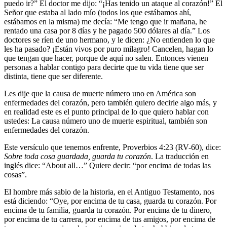
puedo ir?” El doctor me dijo: “¡Has tenido un ataque al corazón!” El
Señor que estaba al lado mío (todos los que estábamos ahí,
estábamos en la misma) me decía: “Me tengo que ir mañana, he
rentado una casa por 8 días y he pagado 500 dólares al día.” Los
doctores se ríen de uno hermano, y le dicen: ¿No entienden lo que
les ha pasado? ¡Están vivos por puro milagro! Cancelen, hagan lo
que tengan que hacer, porque de aquí no salen. Entonces vienen
personas a hablar contigo para decirte que tu vida tiene que ser
distinta, tiene que ser diferente.
Les dije que la causa de muerte número uno en América son
enfermedades del corazón, pero también quiero decirle algo más, y
en realidad este es el punto principal de lo que quiero hablar con
ustedes:
La causa número uno de muerte espiritual, también son
enfermedades del corazón.
Este versículo que tenemos enfrente, Proverbios 4:23 (RV-60), dice:
Sobre toda cosa guardada, guarda tu corazón
. La traducción en
inglés dice: “About all…” Quiere decir: “por encima de todas las
cosas”.
El hombre más sabio de la historia, en el Antiguo Testamento, nos
está diciendo: “Oye, por encima de tu casa, guarda tu corazón. Por
encima de tu familia, guarda tu corazón. Por encima de tu dinero,
por encima de tu carrera, por encima de tus amigos, por encima de