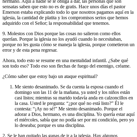
hermano. Aquí a nadie se le obliga a dar, las personas que son
sensatas saben que esto no es de gratis. Hace unos días el pastor
Emerson estaba explicando todo lo que nosotros pagamos aquí en la
iglesia, la cantidad de platita y los compromisos serios que hemos
adquirido con el Señor; la responsabilidad que tenemos.
9. Molestos con Dios porque las cosas no salieron como ellos
querían
. Porque la iglesia no los ayudó cuando lo necesitaban,
porque no les gusta cómo se maneja la iglesia, porque cometieron un
error y de esta pena regresar.
Ahora, todo esto se resume en una mentalidad infantil. ¿Sabe qué
son todo eso? Todo eso son flechas de fuego del enemigo, créame.
¿Cómo saber que estoy bajo un ataque espiritual?
Me siento desanimado
. Se da cuenta la esposa cuando el
domingo son las 11 de la mañana, ya usted y los niños están
casi listos; mientras su marido todavía anda en calzoncillos en
la casa. Usted le pregunta: “¿por qué no está listo?” Él le
contesta: “¡Ay no sé!” Me siento desanimado. Porque el
adorar a Dios, hermano, es una disciplina. Yo quería estar aquí
el miércoles, sabía que no podía ser por mi condición, pero yo
lo deseaba; porque es una disciplina.
2. Se le han quitado las ganas de ir a la iglesia
. Hay algunos