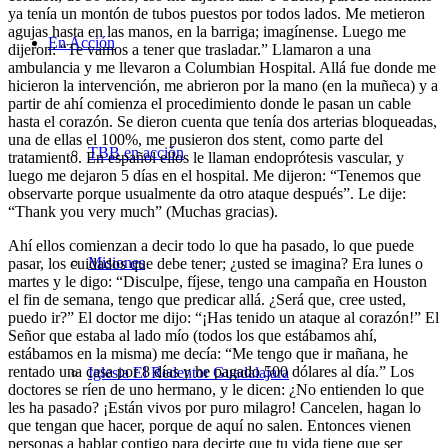
ya tenía un montón de tubos puestos por todos lados. Me metieron
agujas hasta en las manos, en la barriga; imagínense. Luego me
En Acción
dijeron: “Te vamos a tener que trasladar.” Llamaron a una
ambulancia y me llevaron a
Columbian Hospital
. Allá fue donde me
hicieron la intervención, me abrieron por la mano (en la muñeca) y a
partir de ahí comienza el procedimiento donde le pasan un cable
hasta el corazón. Se dieron cuenta que tenía dos arterias bloqueadas,
una de ellas el 100%, me pusieron dos stent, como parte del
TBB en acción
tratamiento. En español ellos le llaman endoprótesis vascular, y
luego me dejaron 5 días en el hospital. Me dijeron: “Tenemos que
observarte porque usualmente da otro ataque después”. Le dije:
“Thank you very much” (Muchas gracias).
Ahí ellos comienzan a decir todo lo que ha pasado, lo que puede
Misiones
pasar, los cuidados que debe tener; ¿usted se imagina? Era lunes o
martes y le digo: “Disculpe, fíjese, tengo una campaña en Houston
el fin de semana, tengo que predicar allá. ¿Será que, cree usted,
puedo ir?” El doctor me dijo: “¡Has tenido un ataque al corazón!” El
Señor que estaba al lado mío (todos los que estábamos ahí,
estábamos en la misma) me decía: “Me tengo que ir mañana, he
rentado una casa por 8 días y he pagado 500 dólares al día.” Los
Iglesia El Redentor Guadalajara
doctores se ríen de uno hermano, y le dicen: ¿No entienden lo que
les ha pasado? ¡Están vivos por puro milagro! Cancelen, hagan lo
que tengan que hacer, porque de aquí no salen. Entonces vienen
personas a hablar contigo para decirte que tu vida tiene que ser