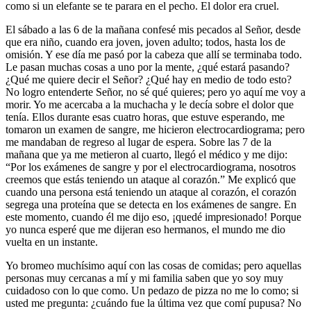
como si un elefante se te parara en el pecho. El dolor era cruel.
El sábado a las 6 de la mañana confesé mis pecados al Señor, desde
que era niño, cuando era joven, joven adulto; todos, hasta los de
omisión. Y ese día me pasó por la cabeza que allí se terminaba todo.
Le pasan muchas cosas a uno por la mente, ¿qué estará pasando?
¿Qué me quiere decir el Señor? ¿Qué hay en medio de todo esto?
No logro entenderte Señor, no sé qué quieres; pero yo aquí me voy a
morir. Yo me acercaba a la muchacha y le decía sobre el dolor que
tenía. Ellos durante esas cuatro horas, que estuve esperando, me
tomaron un examen de sangre, me hicieron electrocardiograma; pero
me mandaban de regreso al lugar de espera. Sobre las 7 de la
mañana que ya me metieron al cuarto, llegó el médico y me dijo:
“Por los exámenes de sangre y por el electrocardiograma, nosotros
creemos que estás teniendo un ataque al corazón.” Me explicó que
cuando una persona está teniendo un ataque al corazón, el corazón
segrega una proteína que se detecta en los exámenes de sangre. En
este momento, cuando él me dijo eso, ¡quedé impresionado! Porque
yo nunca esperé que me dijeran eso hermanos, el mundo me dio
vuelta en un instante.
Yo bromeo muchísimo aquí con las cosas de comidas; pero aquellas
personas muy cercanas a mí y mi familia saben que yo soy muy
cuidadoso con lo que como. Un pedazo de pizza no me lo como; si
usted me pregunta: ¿cuándo fue la última vez que comí pupusa? No