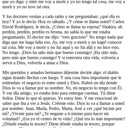
que yo diga: y mire me voy a morir y yo no tengo tal cosa, me voy a
morir y yo no tuve tal otra.
Y los doctores venían a cada ratito y me preguntaban: ¿qué día es
hoy? Y yo le decía: Hoy es sábado. ¿Y cómo se llama usted? Carlos
David Rodríguez, le decía. ¿Cómo se llama su esposa? Shakira, ah
perdón, perdón, perdón es broma, no sabía lo que me estaba
preguntando. El doctor me dijo: “eres gracioso” No tengo nada que
diga que me haga falta eso. Ay, me voy a morir y no logré conocer
tal cosa. Me voy a morir y no fui aquí y no fui allá y no hice esto.
No tengo. ¡Dios ha sido más que bueno conmigo! ¡Ha sido más,
pero más que bueno conmigo! Y si estuviera otra vida, volvería a
servir a Dios, volvería a amar a Dios.
Mis queridos y amados hermanos déjenme decirte algo: el diablo
sigue tirando flechas con fuego. Y una cosa bien importante que le
entiendan: el negocio es entre usted y Dios. Habrá un día donde
Dios lo va a llamar por su nombre. Yo, mi negocio lo tengo con Él.
Y ese día amigo, yo estaba listo para entregar cuentas. Tú dime
Señor. Dime lo que tú quieras. Yo estoy listo. Y me emocioné de
saber que iba a ver a Jesús. Créeme esto. Dios lo va a llamar a usted
por nombre. Juan, María, Pedro, Marta, José a ver ¿qué hiciste por
mí? ¿Viviste para mí? ¿Te negaste a ti mismo para hacer mi
voluntad? ¿Era yo el centro de tu vida? ¿Qué era lo más importante?
¿Dónde estaba tu tesoro? Dime dónde estaba tu tesoro, porque