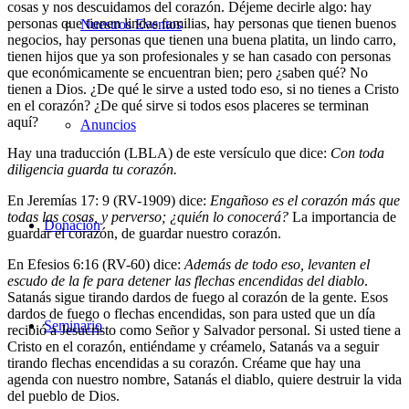
cosas y nos descuidamos del corazón. Déjeme decirle algo: hay
personas que tienen lindas familias, hay personas que tienen buenos
Nuestros Eventos
negocios, hay personas que tienen una buena platita, un lindo carro,
tienen hijos que ya son profesionales y se han casado con personas
que económicamente se encuentran bien; pero ¿saben qué? No
tienen a Dios. ¿De qué le sirve a usted todo eso, si no tienes a Cristo
en el corazón? ¿De qué sirve si todos esos placeres se terminan
aquí?
Anuncios
Hay una traducción (LBLA) de este versículo que dice:
Con toda
diligencia guarda tu corazón.
En Jeremías 17: 9 (RV-1909) dice:
Engañoso es el corazón más que
todas las cosas, y perverso; ¿quién lo conocerá?
La importancia de
Donación
guardar el corazón, de guardar nuestro corazón.
En Efesios 6:16 (RV-60) dice:
Además de todo eso, levanten el
escudo de la fe para detener las flechas encendidas del diablo
.
Satanás sigue tirando dardos de fuego al corazón de la gente. Esos
dardos de fuego o flechas encendidas, son para usted que un día
Seminario
recibió a Jesucristo como Señor y Salvador personal. Si usted tiene a
Cristo en el corazón, entiéndame y créamelo, Satanás va a seguir
tirando flechas encendidas a su corazón. Créame que hay una
agenda con nuestro nombre, Satanás el diablo, quiere destruir la vida
del pueblo de Dios.