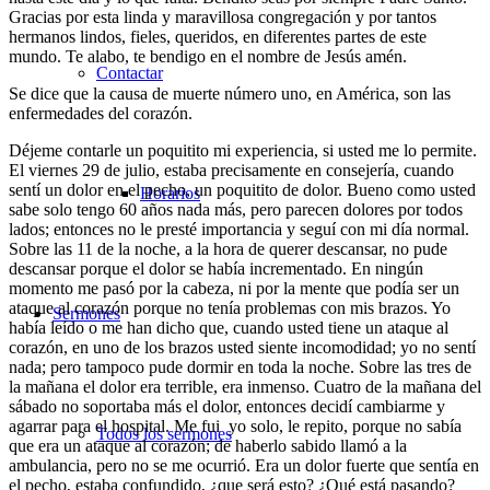
Gracias por esta linda y maravillosa congregación y por tantos
hermanos lindos, fieles, queridos, en diferentes partes de este
mundo. Te alabo, te bendigo en el nombre de Jesús amén.
Contactar
Se dice que la causa de muerte número uno, en América, son las
enfermedades del corazón.
Déjeme contarle un poquitito mi experiencia, si usted me lo permite.
El viernes 29 de julio, estaba precisamente en consejería, cuando
sentí un dolor en el pecho, un poquitito de dolor. Bueno como usted
Horarios
sabe solo tengo 60 años nada más, pero parecen dolores por todos
lados; entonces no le presté importancia y seguí con mi día normal.
Sobre las 11 de la noche, a la hora de querer descansar, no pude
descansar porque el dolor se había incrementado. En ningún
momento me pasó por la cabeza, ni por la mente que podía ser un
ataque al corazón porque no tenía problemas con mis brazos. Yo
Sermones
había leído o me han dicho que, cuando usted tiene un ataque al
corazón, en uno de los brazos usted siente incomodidad; yo no sentí
nada; pero tampoco pude dormir en toda la noche. Sobre las tres de
la mañana el dolor era terrible, era inmenso. Cuatro de la mañana del
sábado no soportaba más el dolor, entonces decidí cambiarme y
agarrar para el hospital. Me fui yo solo, le repito, porque no sabía
Todos los sermones
que era un ataque al corazón; de haberlo sabido llamó a la
ambulancia, pero no se me ocurrió. Era un dolor fuerte que sentía en
el pecho, estaba confundido, ¿que será esto? ¿Qué está pasando?