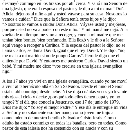
desmayó conmigo en los brazos por ahí cerca. Y salió una Señora de
una iglesia, que era la esposa del pastor y le dijo a mi mamá: “Doña
Alicia, déjenos al niño aquí y usted váyase para su casa. Nosotros lo
vamos a cuidar.” Dice que la Señora tenía otros hijos y le dijo:
“Nosotros lo vamos a cuidar Doña Alicia. Váyase usted y mejórese,
porque usted no va a poder con este niño.” Y mi mamá me dejó. A la
vuelta de un tiempo me vino a recoger, y cuenta mi madre que me
tenían bien bonito, bien perfumado. Ella llegó y le dijo a la Señora:
aquí vengo a recoger a Carlitos. Y la esposa del pastor le dijo: no se
llama Carlos, se llama David, igual que el rey David. Y le dijo: “no,
me mata a mi marido si no le pongo Carlos”. Pero le digo que él
entiende por David. Y entonces me pusieron Carlos David siendo un
bebé. Y mi madre me dice: “vos creciste en una iglesia evangélica
hijo.”
A los 17 años yo viví en una iglesia evangélica, cuando yo me moví
a vivir al tabernáculo allá en San Salvador. Desde el niño el Señor
estaba ahí conmigo, desde bebé. Ni se diga cuántas veces yo levanté
mis ojos al cielo y decía: ¿por qué todo ellos tienen papá y yo no
tengo? Y el día que conocí a Jesucristo, ese 17 de junio de 1979,
Dios me dijo: “Yo soy el mejor Padre.” Y ese día le entregué mi vida
al Señor y no solamente eso hermano, como joven me trajo al
conocimiento de nuestro bendito Salvador Cristo Jesús. Como
adulto ha estado conmigo en todas las batallas, pero en todas. Como
pastor de esta iglesia nos ha sostenido con su gracia y con su