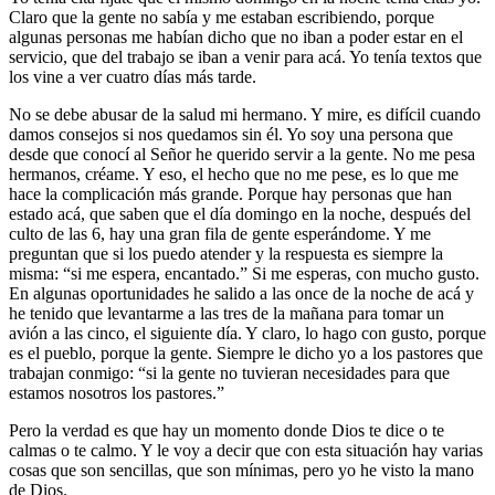
Claro que la gente no sabía y me estaban escribiendo, porque
algunas personas me habían dicho que no iban a poder estar en el
servicio, que del trabajo se iban a venir para acá. Yo tenía textos que
los vine a ver cuatro días más tarde.
No se debe abusar de la salud mi hermano. Y mire, es difícil cuando
damos consejos si nos quedamos sin él. Yo soy una persona que
desde que conocí al Señor he querido servir a la gente. No me pesa
hermanos, créame. Y eso, el hecho que no me pese, es lo que me
hace la complicación más grande. Porque hay personas que han
estado acá, que saben que el día domingo en la noche, después del
culto de las 6, hay una gran fila de gente esperándome. Y me
preguntan que si los puedo atender y la respuesta es siempre la
misma: “si me espera, encantado.” Si me esperas, con mucho gusto.
En algunas oportunidades he salido a las once de la noche de acá y
he tenido que levantarme a las tres de la mañana para tomar un
avión a las cinco, el siguiente día. Y claro, lo hago con gusto, porque
es el pueblo, porque la gente. Siempre le dicho yo a los pastores que
trabajan conmigo: “si la gente no tuvieran necesidades para que
estamos nosotros los pastores.”
Pero la verdad es que hay un momento donde Dios te dice o te
calmas o te calmo. Y le voy a decir que con esta situación hay varias
cosas que son sencillas, que son mínimas, pero yo he visto la mano
de Dios.