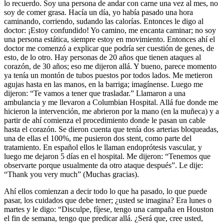
lo recuerdo. Soy una persona de andar con carne una vez al mes, no
soy de comer grasa. Hacía un día, yo había pasado una hora
caminando, corriendo, sudando las calorías. Entonces le digo al
doctor: ¡Estoy confundido! Yo camino, me encanta caminar; no soy
una persona estática, siempre estoy en movimiento. Entonces ahí el
doctor me comenzó a explicar que podría ser cuestión de genes, de
esto, de lo otro. Hay personas de 20 años que tienen ataques al
corazón, de 30 años; eso me dijeron allá. Y bueno, parece momento
ya tenía un montón de tubos puestos por todos lados. Me metieron
agujas hasta en las manos, en la barriga; imagínense. Luego me
dijeron: “Te vamos a tener que trasladar.” Llamaron a una
ambulancia y me llevaron a
Columbian Hospital
. Allá fue donde me
hicieron la intervención, me abrieron por la mano (en la muñeca) y a
partir de ahí comienza el procedimiento donde le pasan un cable
hasta el corazón. Se dieron cuenta que tenía dos arterias bloqueadas,
una de ellas el 100%, me pusieron dos stent, como parte del
tratamiento. En español ellos le llaman endoprótesis vascular, y
luego me dejaron 5 días en el hospital. Me dijeron: “Tenemos que
observarte porque usualmente da otro ataque después”. Le dije:
“Thank you very much” (Muchas gracias).
Ahí ellos comienzan a decir todo lo que ha pasado, lo que puede
pasar, los cuidados que debe tener; ¿usted se imagina? Era lunes o
martes y le digo: “Disculpe, fíjese, tengo una campaña en Houston
el fin de semana, tengo que predicar allá. ¿Será que, cree usted,