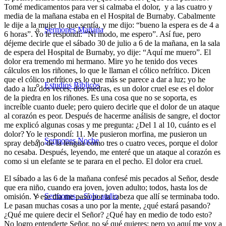
Tomé medicamentos para ver si calmaba el dolor, y a las cuatro y
media de la mañana estaba en el
Hospital de Burnaby
. Cabalmente
le dije a la mujer lo que sentía, y me dijo: “bueno la espera es de 4 a
Sermones Mañana
6 horas”. Yo le respondí: “Ni modo, me espero”. Así fue, pero
déjeme decirle que el sábado 30 de julio a 6 de la mañana, en la sala
de espera del Hospital de Burnaby, yo dije: “Aquí me muero”. El
dolor era tremendo mi hermano. Mire yo he tenido dos veces
cálculos en los riñones, lo que le llaman el cólico nefrítico. Dicen
que el cólico nefrítico es lo que más se parece a dar a luz; yo he
Estudios Bíblicos
dado a luz dos veces, dos piedras, es un dolor cruel ese es el dolor
de la piedra en los riñones. Es una cosa que no se soporta, es
increíble cuanto duele; pero quiero decirle que el dolor de un ataque
al corazón es peor. Después de hacerme análisis de sangre, el doctor
me explicó algunas cosas y me pregunta: ¿Del 1 al 10, cuánto es el
dolor? Yo le respondí: 11. Me pusieron morfina, me pusieron un
Sermones Noche
spray debajo de la lengua como tres o cuatro veces, porque el dolor
no cesaba. Después, leyendo, me enteré que un ataque al corazón es
como si un elefante se te parara en el pecho. El dolor era cruel.
El sábado a las 6 de la mañana confesé mis pecados al Señor, desde
que era niño, cuando era joven, joven adulto; todos, hasta los de
Sermones – Solo audio
omisión. Y ese día me pasó por la cabeza que allí se terminaba todo.
Le pasan muchas cosas a uno por la mente, ¿qué estará pasando?
¿Qué me quiere decir el Señor? ¿Qué hay en medio de todo esto?
No logro entenderte Señor, no sé qué quieres; pero yo aquí me voy a