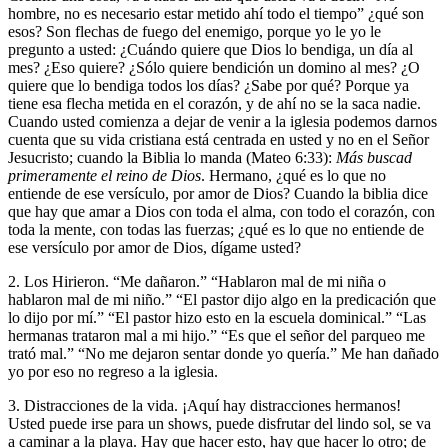
hombre, no es necesario estar metido ahí todo el tiempo” ¿qué son
esos? Son flechas de fuego del enemigo, porque yo le yo le
pregunto a usted: ¿Cuándo quiere que Dios lo bendiga, un día al
mes? ¿Eso quiere? ¿Sólo quiere bendición un domino al mes? ¿O
quiere que lo bendiga todos los días? ¿Sabe por qué? Porque ya
tiene esa flecha metida en el corazón, y de ahí no se la saca nadie.
Cuando usted comienza a dejar de venir a la iglesia podemos darnos
cuenta que su vida cristiana está centrada en usted y no en el Señor
Jesucristo; cuando la Biblia lo manda (Mateo 6:33):
Más buscad
primeramente el reino de Dios
. Hermano, ¿qué es lo que no
entiende de ese versículo, por amor de Dios? Cuando la biblia dice
que hay que amar a Dios con toda el alma, con todo el corazón, con
toda la mente, con todas las fuerzas; ¿qué es lo que no entiende de
ese versículo por amor de Dios, dígame usted?
2. Los Hirieron
. “Me dañaron.” “Hablaron mal de mi niña o
hablaron mal de mi niño.” “El pastor dijo algo en la predicación que
lo dijo por mí.” “El pastor hizo esto en la escuela dominical.” “Las
hermanas trataron mal a mi hijo.” “Es que el señor del parqueo me
trató mal.” “No me dejaron sentar donde yo quería.” Me han dañado
yo por eso no regreso a la iglesia.
3. Distracciones de la vida.
¡Aquí hay distracciones hermanos!
Usted puede irse para un shows, puede disfrutar del lindo sol, se va
a caminar a la playa. Hay que hacer esto, hay que hacer lo otro; de