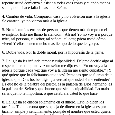
repente usted comienza a asistir a todas esas cosas y cuando menos
siente, no le hace falta la casa del Señor.
4. Cambio de vida
. Compraron casa y no volvieron más a la iglesia.
Se casaron, ya no vieron más a la iglesia.
5. No toleran los errores de personas que tienen más tiempo en el
evangelio
. Esto me llamó la atención. ¡Ah no! Yo no voy a ir porque
mire, tal persona, tal señor, tal señora, tal otra; ¡viera usted cómo
viven! Y ellos tienen mucho más tiempo de lo que tengo yo.
6. Doble vida
. Por la doble moral, por la hipocresía de la gente.
7. La iglesia les infunde temor y culpabilidad
. Déjeme decirle algo al
respecto hermano, una vez un señor me dijo eso: “Yo no voy a la
iglesia porque cada vez que voy a la iglesia me siento culpable.” ¿Y
qué quiere que lo felicitamos entonces? Personas que se fueron de la
iglesia, que Dios los bendiga, ¿la verdad que usted sí me entiende?
Es que no es la palabra del pastor, es la palabra de Dios hermano, es
la palabra del Señor y que bueno que siente culpabilidad. Lo malo
sería que no le importara, o que celebrara usted lo que hace.
8. La iglesia se enfoca solamente en el dinero
. Esto lo dicen los
tacaños. Toda persona que se queja de dinero en la iglesia es por
tacaño, simple y sencillamente, póngale el nombre que usted quiera