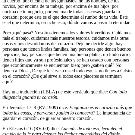
tu cuerpo, por encima de tus gimnasios, de tus hobbies, de tus
novios, por encima de tu trabajo, por encima de tus hijos, por
encima de tu negocio, por encima de todas las cosas guarda tu
corazón; porque este es el que determina el rumbo de tu vida. Este
es el que determina, escuche esto, dónde vamos a pasar la eternidad.
Pero ¿qué pasa? Nosotros tenemos los valores invertidos. Cuidamos
más el trabajo, cuidamos más nuestros tesoros, cuidamos más otras
cosas y nos descuidamos del corazón. Déjeme decirle algo: hay
personas que tienen lindas familias, hay personas que tienen buenos
negocios, hay personas que tienen una buena platita, un lindo carro,
tienen hijos que ya son profesionales y se han casado con personas
que económicamente se encuentran bien; pero ¿saben qué? No
tienen a Dios. ¿De qué le sirve a usted todo eso, si no tienes a Cristo
en el corazón? ¿De qué sirve si todos esos placeres se terminan
aquí?
Hay una traducción (LBLA) de este versículo que dice:
Con toda
diligencia guarda tu corazón.
En Jeremías 17: 9 (RV-1909) dice:
Engañoso es el corazón más que
todas las cosas, y perverso; ¿quién lo conocerá?
La importancia de
guardar el corazón, de guardar nuestro corazón.
En Efesios 6:16 (RV-60) dice:
Además de todo eso, levanten el
escudo de la fe para detener las flechas encendidas del diablo
.