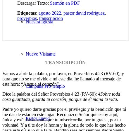
Descargar Texto:
Sermón en PDF
Etiquetas:
agosto 2022
,
pastor david rodriguez
,
proverbios
,
transcripcion
Nuestra Iglesia
Nuevo Visitante
TRANSCRIPCIÓN
Vamos a abrir la palabra, por favor, en Proverbios 4:23 (RV-60), y
para que no se me olvide a mí este día, he llamado al mensaje de
esta hora: “Ataque al corazón”.
Campaña Pro-templo
Dice la palabra del Señor Proverbios 4:23 (RV-60):
4
Sobre toda
cosa guardada, guarda tu corazón; porque de él mana la vida
.
Padre yo quiero darte gracias por el privilegio y la bendición que tú
me das de estar en este lugar. Reconozco Señor que estoy aquí,
Pastor David
única y exclusivamente, por tu misericordia, por tu gracia, por tu
voluntad. Y a ti te doy la honra y la gloria de todo lo que has hecho
hasta este día y lo que falta. Bendito seas por siempre Padre Santo.