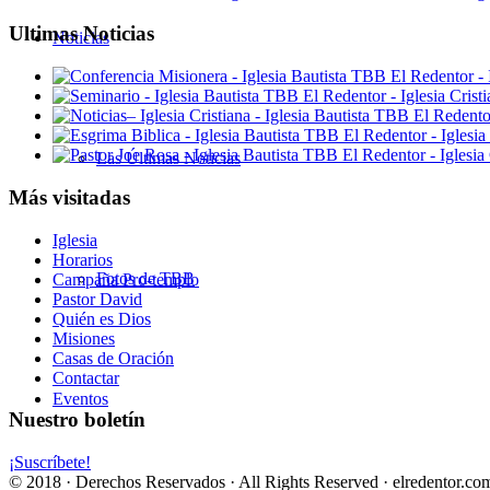
Ultimas Noticias
Noticias
Las Últimas Noticias
Más visitadas
Iglesia
Horarios
Fotos de TBB
Campaña Pro-templo
Pastor David
Quién es Dios
Misiones
Casas de Oración
Contactar
Eventos
Nuestro boletín
¡Suscríbete!
© 2018 · Derechos Reservados · All Rights Reserved · elredentor.com