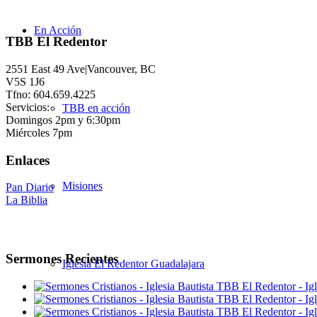
En Acción
TBB El Redentor
2551 East 49 Ave|Vancouver, BC
V5S 1J6
Tfno: 604.659.4225
Servicios:
TBB en acción
Domingos 2pm y 6:30pm
Miércoles 7pm
Enlaces
Misiones
Pan Diario
La Biblia
Sermones Recientes
Iglesia El Redentor Guadalajara