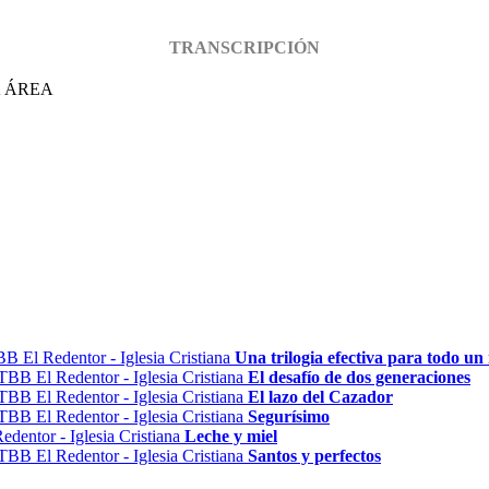
TRANSCRIPCIÓN
A ÁREA
Una trilogia efectiva para todo un 
El desafío de dos generaciones
El lazo del Cazador
Segurísimo
Leche y miel
Santos y perfectos