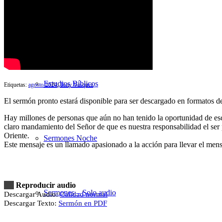
Sermones Mañana
Estudios Bíblicos
Etiquetas:
agosto 2024
,
Tony Vasquez
El sermón pronto estará disponible para ser descargado en formatos 
Hay millones de personas que aún no han tenido la oportunidad de escuc
claro mandamiento del Señor de que es nuestra responsabilidad el ser p
Oriente.
Sermones Noche
Este mensaje es un llamado apasionado a la acción para llevar el mensaj
Reproducir audio
Sermones – Solo audio
Descargar Audio:
Calidad normal
Descargar Texto:
Sermón en PDF