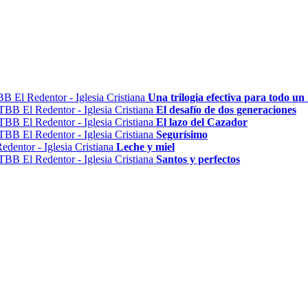
Una trilogia efectiva para todo un 
El desafío de dos generaciones
El lazo del Cazador
Segurísimo
Leche y miel
Santos y perfectos