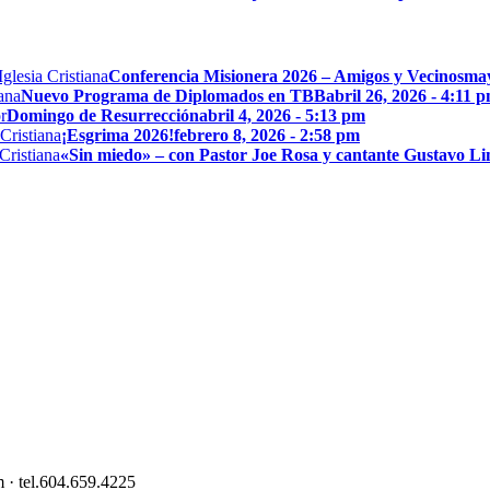
Conferencia Misionera 2026 – Amigos y Vecinos
may
Nuevo Programa de Diplomados en TBB
abril 26, 2026 - 4:11 
Domingo de Resurrección
abril 4, 2026 - 5:13 pm
¡Esgrima 2026!
febrero 8, 2026 - 2:58 pm
«Sin miedo» – con Pastor Joe Rosa y cantante Gustavo L
 · tel.604.659.4225