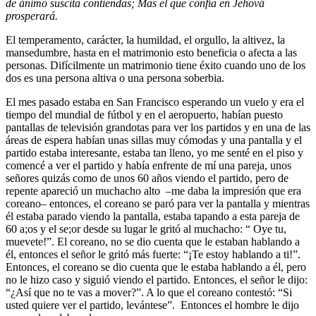
de ánimo suscita contiendas; Mas el que confía en Jehová
prosperará.
El temperamento, carácter, la humildad, el orgullo, la altivez, la
mansedumbre, hasta en el matrimonio esto beneficia o afecta a las
personas. Difícilmente un matrimonio tiene éxito cuando uno de los
dos es una persona altiva o una persona soberbia.
El mes pasado estaba en San Francisco esperando un vuelo y era el
tiempo del mundial de fútbol y en el aeropuerto, habían puesto
pantallas de televisión grandotas para ver los partidos y en una de las
áreas de espera habían unas sillas muy cómodas y una pantalla y el
partido estaba interesante, estaba tan lleno, yo me senté en el piso y
comencé a ver el partido y había enfrente de mí una pareja, unos
señores quizás como de unos 60 años viendo el partido, pero de
repente apareció un muchacho alto –me daba la impresión que era
coreano– entonces, el coreano se paró para ver la pantalla y mientras
él estaba parado viendo la pantalla, estaba tapando a esta pareja de
60 a;os y el se;or desde su lugar le gritó al muchacho: “ Oye tu,
muevete!”. El coreano, no se dio cuenta que le estaban hablando a
él, entonces el señor le gritó más fuerte: “¡Te estoy hablando a ti!”.
Entonces, el coreano se dio cuenta que le estaba hablando a él, pero
no le hizo caso y siguió viendo el partido. Entonces, el señor le dijo:
“¿Así que no te vas a mover?”. A lo que el coreano contestó: “Si
usted quiere ver el partido, levántese”. Entonces el hombre le dijo