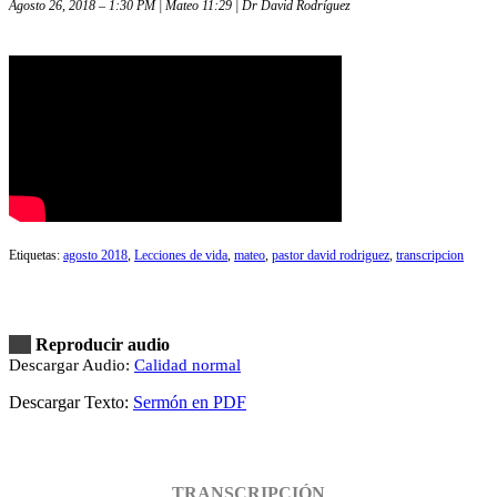
Agosto 26, 2018 – 1:30 PM | Mateo 11:29 | Dr David Rodríguez
Etiquetas:
agosto 2018
,
Lecciones de vida
,
mateo
,
pastor david rodriguez
,
transcripcion
Reproducir audio
Descargar Audio:
Calidad normal
Descargar Texto:
Sermón en PDF
TRANSCRIPCIÓN