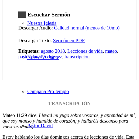
Escuchar Sermón
Nuestra Iglesia
Descargar Audio:
Calidad normal (menos de 10mb)
Descargar Texto:
Sermón en PDF
Etiquetas:
agosto 2018
,
Lecciones de vida
,
mateo
,
pastor david rodriguez
,
transcripcion
Nuevo Visitante
Campaña Pro-templo
TRANSCRIPCIÓN
Mateo 11:29 dice:
Llevad mi yugo sobre vosotros, y aprended de mí,
que soy manso y humilde de corazón; y hallaréis descanso para
Pastor David
vuestras almas;
Estoy hablando los días domingos acerca de lecciones de vida. Esta