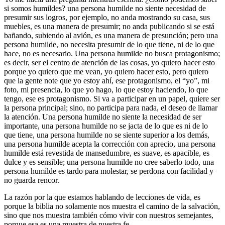
si somos humildes? una persona humilde no siente necesidad de
presumir sus logros, por ejemplo, no anda mostrando su casa, sus
muebles, es una manera de presumir; no anda publicando si se está
bañando, subiendo al avión, es una manera de presunción; pero una
persona humilde, no necesita presumir de lo que tiene, ni de lo que
hace, no es necesario. Una persona humilde no busca protagonismo;
es decir, ser el centro de atención de las cosas, yo quiero hacer esto
porque yo quiero que me vean, yo quiero hacer esto, pero quiero
que la gente note que yo estoy ahí, ese protagonismo, el “yo”, mi
foto, mi presencia, lo que yo hago, lo que estoy haciendo, lo que
tengo, ese es protagonismo. Si va a participar en un papel, quiere ser
la persona principal; sino, no participa para nada, el deseo de llamar
la atención. Una persona humilde no siente la necesidad de ser
importante, una persona humilde no se jacta de lo que es ni de lo
que tiene, una persona humilde no se siente superior a los demás,
una persona humilde acepta la corrección con aprecio, una persona
humilde está revestida de mansedumbre, es suave, es apacible, es
dulce y es sensible; una persona humilde no cree saberlo todo, una
persona humilde es tardo para molestar, se perdona con facilidad y
no guarda rencor.
La razón por la que estamos hablando de lecciones de vida, es
porque la biblia no solamente nos muestra el camino de la salvación,
sino que nos muestra también cómo vivir con nuestros semejantes,
porque esa es una muestra de nuestra fe.