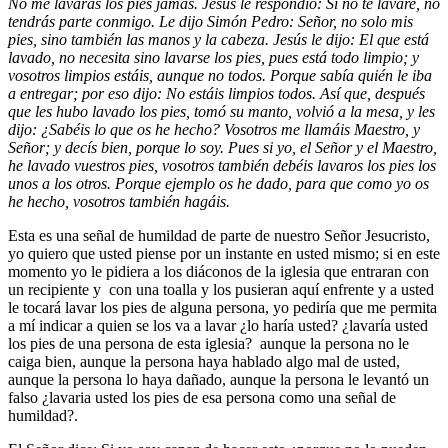
No me lavarás los pies jamás. Jesús le respondió: Si no te lavare, no
tendrás parte conmigo.
Le dijo Simón Pedro: Señor, no solo mis
pies, sino también las manos y la cabeza.
Jesús le dijo: El que está
lavado, no necesita sino lavarse los pies, pues está todo limpio; y
vosotros limpios estáis, aunque no todos. Porque sabía quién le iba
a entregar; por eso dijo: No estáis limpios todos. Así que, después
que les hubo lavado los pies, tomó su manto, volvió a la mesa, y les
dijo: ¿Sabéis lo que os he hecho?
Vosotros me llamáis Maestro, y
Señor; y decís bien, porque lo soy.
Pues si yo, el Señor y el Maestro,
he lavado vuestros pies, vosotros también debéis lavaros los pies los
unos a los otros.
Porque ejemplo os he dado, para que como yo os
he hecho, vosotros también hagáis.
Esta es una señal de humildad de parte de nuestro Señor Jesucristo,
yo quiero que usted piense por un instante en usted mismo; si en este
momento yo le pidiera a los diáconos de la iglesia que entraran con
un recipiente y con una toalla y los pusieran aquí enfrente y a usted
le tocará lavar los pies de alguna persona, yo pediría que me permita
a mí indicar a quien se los va a lavar ¿lo haría usted? ¿lavaría usted
los pies de una persona de esta iglesia? aunque la persona no le
caiga bien, aunque la persona haya hablado algo mal de usted,
aunque la persona lo haya dañado, aunque la persona le levantó un
falso ¿lavaria usted los pies de esa persona como una señal de
humildad?.