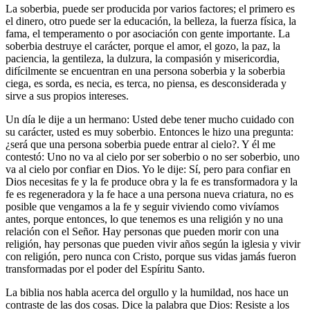
La soberbia, puede ser producida por varios factores; el primero es
el dinero, otro puede ser la educación, la belleza, la fuerza física, la
fama, el temperamento o por asociación con gente importante. La
soberbia destruye el carácter, porque el amor, el gozo, la paz, la
paciencia, la gentileza, la dulzura, la compasión y misericordia,
difícilmente se encuentran en una persona soberbia y la soberbia
ciega, es sorda, es necia, es terca, no piensa, es desconsiderada y
sirve a sus propios intereses.
Un día le dije a un hermano: Usted debe tener mucho cuidado con
su carácter, usted es muy soberbio. Entonces le hizo una pregunta:
¿será que una persona soberbia puede entrar al cielo?. Y él me
contestó: Uno no va al cielo por ser soberbio o no ser soberbio, uno
va al cielo por confiar en Dios. Yo le dije: Sí, pero para confiar en
Dios necesitas fe y la fe produce obra y la fe es transformadora y la
fe es regeneradora y la fe hace a una persona nueva criatura, no es
posible que vengamos a la fe y seguir viviendo como vivíamos
antes, porque entonces, lo que tenemos es una religión y no una
relación con el Señor. Hay personas que pueden morir con una
religión, hay personas que pueden vivir años según la iglesia y vivir
con religión, pero nunca con Cristo, porque sus vidas jamás fueron
transformadas por el poder del Espíritu Santo.
La biblia nos habla acerca del orgullo y la humildad, nos hace un
contraste de las dos cosas. Dice la palabra que Dios: Resiste a los