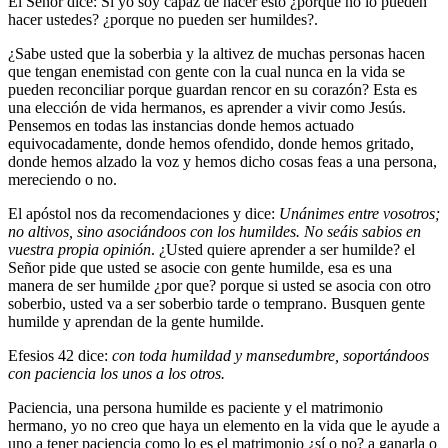
El Señor dice: Si yo soy capaz de hacer esto ¿porque no lo pueden
hacer ustedes? ¿porque no pueden ser humildes?.
¿Sabe usted que la soberbia y la altivez de muchas personas hacen
que tengan enemistad con gente con la cual nunca en la vida se
pueden reconciliar porque guardan rencor en su corazón? Esta es
una elección de vida hermanos, es aprender a vivir como Jesús.
Pensemos en todas las instancias donde hemos actuado
equivocadamente, donde hemos ofendido, donde hemos gritado,
donde hemos alzado la voz y hemos dicho cosas feas a una persona,
mereciendo o no.
El apóstol nos da recomendaciones y dice:
Unánimes entre vosotros;
no altivos, sino asociándoos con los humildes. No seáis sabios en
vuestra propia opinión
.
¿Usted quiere aprender a ser humilde? el
Señor pide que usted se asocie con gente humilde, esa es una
manera de ser humilde ¿por que? porque si usted se asocia con otro
soberbio, usted va a ser soberbio tarde o temprano. Busquen gente
humilde y aprendan de la gente humilde.
Efesios 42 dice:
con toda humildad y mansedumbre, soportándoos
con paciencia los unos a los otros.
Paciencia, una persona humilde es paciente y el matrimonio
hermano, yo no creo que haya un elemento en la vida que le ayude a
uno a tener paciencia como lo es el matrimonio ¿sí o no? a ganarla o