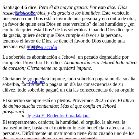
Santiago 4:6 dice:
Pero él da mayor gracia. Por esto dice: Dios
resiste a los soberbios, y da gracia a los humildes.
Este versículo,
En Acción
nos enseña que Dios está a favor de una persona y en contra de otra,
¿a favor de quien está Dios en este versículo? de los humildes y ¿en
contra de quien está Dios? de los soberbios. Cuando Dios dice que
da gracia, quiere decir que Dios cumple el favor a la persona,
tenemos el favor de Dios, se tiene el favor de Dios cuando una
persona es humilde.
TBB en acción
La soberbia es abominación a Jehová, un pecado degradable por
completo. Proverbio 16:5 dice:
Abominación es a Jehová todo altivo
de corazón; Ciertamente no quedará impune
.
Ciertamente no quedará impune, todo soberbio pagará un día su alta
Misiones
soberbia, todo soberbio pagara un día las consecuencias de su
altivez, todo soberbio pagará un día las consecuencias de su orgullo.
El soberbio siempre está en pleitos. Proverbios 28:25 dice:
El altivo
de ánimo suscita contiendas; Mas el que confía en Jehová
prosperará.
Iglesia El Redentor Guadalajara
El temperamento, carácter, la humildad, el orgullo, la altivez, la
mansedumbre, hasta en el matrimonio esto beneficia o afecta a las
personas. Difícilmente un matrimonio tiene éxito cuando uno de los
dos es una persona altiva o una persona soberbia.