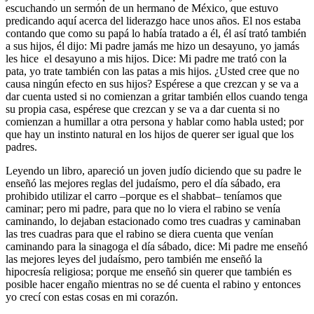
escuchando un sermón de un hermano de México, que estuvo
predicando aquí acerca del liderazgo hace unos años. El nos estaba
contando que como su papá lo había tratado a él, él así trató también
a sus hijos, él dijo: Mi padre jamás me hizo un desayuno, yo jamás
les hice el desayuno a mis hijos. Dice: Mi padre me trató con la
pata, yo trate también con las patas a mis hijos. ¿Usted cree que no
causa ningún efecto en sus hijos? Espérese a que crezcan y se va a
dar cuenta usted si no comienzan a gritar también ellos cuando tenga
su propia casa, espérese que crezcan y se va a dar cuenta si no
comienzan a humillar a otra persona y hablar como habla usted; por
que hay un instinto natural en los hijos de querer ser igual que los
padres.
Leyendo un libro, apareció un joven judío diciendo que su padre le
enseñó las mejores reglas del judaísmo, pero el día sábado, era
prohibido utilizar el carro –porque es el shabbat– teníamos que
caminar; pero mi padre, para que no lo viera el rabino se venía
caminando, lo dejaban estacionado como tres cuadras y caminaban
las tres cuadras para que el rabino se diera cuenta que venían
caminando para la sinagoga el día sábado, dice: Mi padre me enseñó
las mejores leyes del judaísmo, pero también me enseñó la
hipocresía religiosa; porque me enseñó sin querer que también es
posible hacer engaño mientras no se dé cuenta el rabino y entonces
yo crecí con estas cosas en mi corazón.