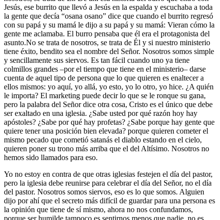
Jesús, ese burrito que llevó a Jesús en la espalda y escuchaba a toda
la gente que decía “osana osano” dice que cuando el burrito regresó
con su papá y su mamá le dijo a su papá y su mamá: Vieran cómo la
gente me aclamaba. El burro pensaba que él era el protagonista del
asunto.No se trata de nosotros, se trata de Él y si nuestro ministerio
tiene éxito, bendito sea el nombre del Señor. Nosotros somos simple
y sencillamente sus siervos. Es tan fácil cuando uno ya tiene
colmillos grandes –por el tiempo que tiene en el ministerio– darse
cuenta de aquel tipo de persona que lo que quieren es enaltecer a
ellos mismos: yo aquí, yo allá, yo esto, yo lo otro, yo hice. ¿A quién
le importa? El marketing puede decir lo que se le ronque su gana,
pero la palabra del Señor dice otra cosa, Cristo es el único que debe
ser exaltado en una iglesia. ¿Sabe usted por qué razón hoy hay
apóstoles? ¿Sabe por qué hay profetas? ¿Sabe porque hay gente que
quiere tener una posición bien elevada? porque quieren cometer el
mismo pecado que cometió satanás el diablo estando en el cielo,
quieren poner su trono más arriba que el del Altísimo. Nosotros no
hemos sido llamados para eso.
Yo no estoy en contra de que otras iglesias festejen el día del pastor,
pero la iglesia debe reunirse para celebrar el día del Señor, no el día
del pastor. Nosotros somos siervos, eso es lo que somos. Alguien
dijo por ahí que el secreto más difícil de guardar para una persona es
la opinión que tiene de sí mismo, ahora no nos confundamos,
porque ser humilde tampoco es sentirnos menos que nadie, no es