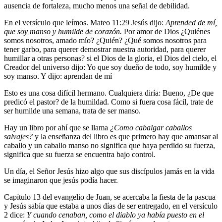
ausencia de fortaleza, mucho menos una señal de debilidad.
En el versículo que leímos. Mateo 11:29 Jesús dijo:
Aprended de mí,
que soy manso y humilde de corazón.
Por amor de Dios ¿Quiénes
somos nosotros, amado mío? ¿Quién? ¿Qué somos nosotros para
tener garbo, para querer demostrar nuestra autoridad, para querer
humillar a otras personas? si el Dios de la gloria, el Dios del cielo, el
Creador del universo dijo: Yo que soy dueño de todo, soy humilde y
soy manso. Y dijo: aprendan de mí
Esto es una cosa difícil hermano. Cualquiera diría: Bueno, ¿De que
predicó el pastor? de la humildad. Como si fuera cosa fácil, trate de
ser humilde una semana, trata de ser manso.
Hay un libro por ahí que se llama
¿Como cabalgar caballos
salvajes?
y la enseñanza del libro es que primero hay que amansar al
caballo y un caballo manso no significa que haya perdido su fuerza,
significa que su fuerza se encuentra bajo control.
Un día, el Señor Jesús hizo algo que sus discípulos jamás en la vida
se imaginaron que jesús podía hacer.
Capítulo 13 del evangelio de Juan, se acercaba la fiesta de la pascua
y Jesús sabía que estaba a unos días de ser entregado, en el versículo
2 dice:
Y cuando cenaban, como el diablo ya había puesto en el