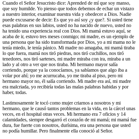
Cuando el Señor Jesucristo dice: Aprended de mí que soy manso,
que soy humilde. Yo pienso que todos debemos de echar un vistazo
a nuestro interior, examinar nuestra vida y obedecer a Dios. Nadie
puede excusarse de decir: Es que yo así soy ¿y que?. Si usted tiene
esas palabras en sus labios, usted no ha nacido de nuevo, usted no
ha tenido una experiencia real con Dios. Mi mamá estuvo aquí, se
acaba de ir, estuvo tres meses conmigo; mi madre, es un ejemplo de
una persona que ha sido transformada por Dios, yo a mi mama no le
tenía miedo, le tenía pánico. Mi madre no amagaba, mi mamá tiraba
lo que fuera, mamá nos tiró piedras, nos tiró cuchillos, nos tiró
tenedores, nos tiró sartenes, mi madre miraba con ira, miraba a un
lado y al otro a ver que nos tiraba. Mi hermano mayor salía
corriendo, porque ya la conocíamos, ya sabíamos que algo iba a
volar por ahí; yo me acurrucaba, yo me tiraba al piso, pero mi
hermano mayor no, él salía corriendo. Mi madre era así, mi madre
era malcriada, yo recibiría todas las malas palabras habidas y por
haber, todas.
Lastimosamente le tocó como mujer criarnos a nosotros y mi
hermano, que le causó tantos problemas en la vida, en la cárcel unas
veces, en el hospital otras veces. Mi hermano era 7 oficios y 14
calamidades, siempre desgarró el corazón de mi mamá; mi mamá fue
dura, fue fuerte con nosotros, durísima, era una persona que usted
no podía humillar. Pero finalmente ella conoció al Señor.