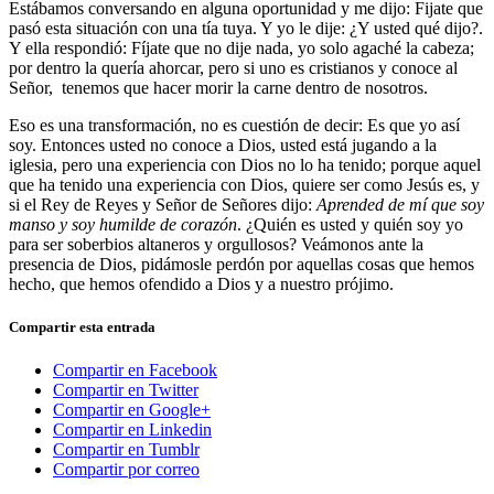
Estábamos conversando en alguna oportunidad y me dijo: Fijate que
pasó esta situación con una tía tuya. Y yo le dije: ¿Y usted qué dijo?.
Y ella respondió: Fíjate que no dije nada, yo solo agaché la cabeza;
por dentro la quería ahorcar, pero si uno es cristianos y conoce al
Señor, tenemos que hacer morir la carne dentro de nosotros.
Eso es una transformación, no es cuestión de decir: Es que yo así
soy. Entonces usted no conoce a Dios, usted está jugando a la
iglesia, pero una experiencia con Dios no lo ha tenido; porque aquel
que ha tenido una experiencia con Dios, quiere ser como Jesús es, y
si el Rey de Reyes y Señor de Señores dijo:
Aprended de mí que soy
manso y soy humilde de corazón
. ¿Quién es usted y quién soy yo
para ser soberbios altaneros y orgullosos? Veámonos ante la
presencia de Dios, pidámosle perdón por aquellas cosas que hemos
hecho, que hemos ofendido a Dios y a nuestro prójimo.
Compartir esta entrada
Compartir en Facebook
Compartir en Twitter
Compartir en Google+
Compartir en Linkedin
Compartir en Tumblr
Compartir por correo