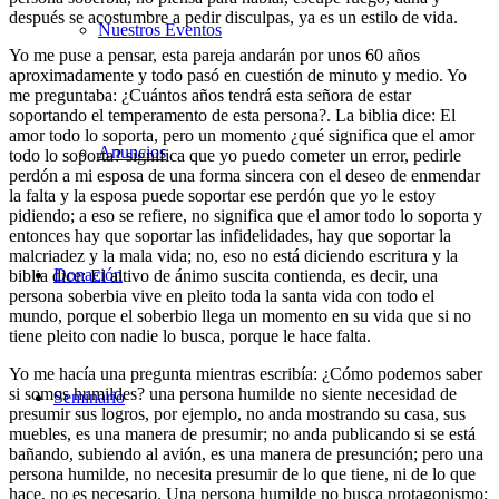
después se acostumbre a pedir disculpas, ya es un estilo de vida.
Nuestros Eventos
Yo me puse a pensar, esta pareja andarán por unos 60 años
aproximadamente y todo pasó en cuestión de minuto y medio. Yo
me preguntaba: ¿Cuántos años tendrá esta señora de estar
soportando el temperamento de esta persona?. La biblia dice: El
amor todo lo soporta, pero un momento ¿qué significa que el amor
Anuncios
todo lo soporta? significa que yo puedo cometer un error, pedirle
perdón a mi esposa de una forma sincera con el deseo de enmendar
la falta y la esposa puede soportar ese perdón que yo le estoy
pidiendo; a eso se refiere, no significa que el amor todo lo soporta y
entonces hay que soportar las infidelidades, hay que soportar la
malcriadez y la mala vida; no, eso no está diciendo escritura y la
Donación
biblia dice: El altivo de ánimo suscita contienda, es decir, una
persona soberbia vive en pleito toda la santa vida con todo el
mundo, porque el soberbio llega un momento en su vida que si no
tiene pleito con nadie lo busca, porque le hace falta.
Yo me hacía una pregunta mientras escribía: ¿Cómo podemos saber
si somos humildes? una persona humilde no siente necesidad de
Seminario
presumir sus logros, por ejemplo, no anda mostrando su casa, sus
muebles, es una manera de presumir; no anda publicando si se está
bañando, subiendo al avión, es una manera de presunción; pero una
persona humilde, no necesita presumir de lo que tiene, ni de lo que
hace, no es necesario. Una persona humilde no busca protagonismo;