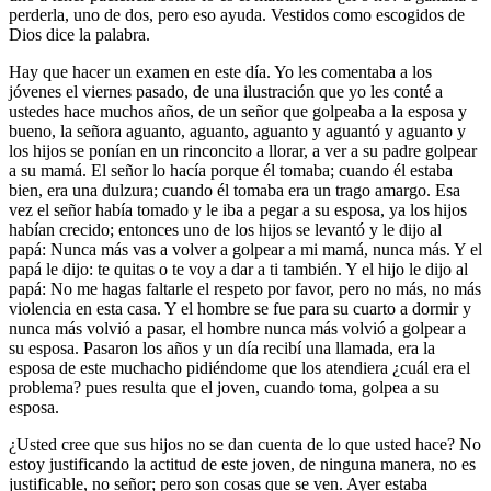
perderla, uno de dos, pero eso ayuda. Vestidos como escogidos de
Dios dice la palabra.
Hay que hacer un examen en este día. Yo les comentaba a los
jóvenes el viernes pasado, de una ilustración que yo les conté a
ustedes hace muchos años, de un señor que golpeaba a la esposa y
bueno, la señora aguanto, aguanto, aguanto y aguantó y aguanto y
los hijos se ponían en un rinconcito a llorar, a ver a su padre golpear
a su mamá. El señor lo hacía porque él tomaba; cuando él estaba
bien, era una dulzura; cuando él tomaba era un trago amargo. Esa
vez el señor había tomado y le iba a pegar a su esposa, ya los hijos
habían crecido; entonces uno de los hijos se levantó y le dijo al
papá: Nunca más vas a volver a golpear a mi mamá, nunca más. Y el
papá le dijo: te quitas o te voy a dar a ti también. Y el hijo le dijo al
papá: No me hagas faltarle el respeto por favor, pero no más, no más
violencia en esta casa. Y el hombre se fue para su cuarto a dormir y
nunca más volvió a pasar, el hombre nunca más volvió a golpear a
su esposa. Pasaron los años y un día recibí una llamada, era la
esposa de este muchacho pidiéndome que los atendiera ¿cuál era el
problema? pues resulta que el joven, cuando toma, golpea a su
esposa.
¿Usted cree que sus hijos no se dan cuenta de lo que usted hace? No
estoy justificando la actitud de este joven, de ninguna manera, no es
justificable, no señor; pero son cosas que se ven. Ayer estaba