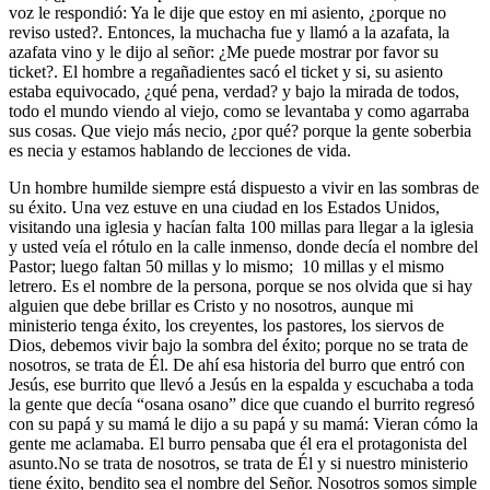
voz le respondió: Ya le dije que estoy en mi asiento, ¿porque no
reviso usted?. Entonces, la muchacha fue y llamó a la azafata, la
azafata vino y le dijo al señor: ¿Me puede mostrar por favor su
ticket?. El hombre a regañadientes sacó el ticket y si, su asiento
estaba equivocado, ¿qué pena, verdad? y bajo la mirada de todos,
todo el mundo viendo al viejo, como se levantaba y como agarraba
sus cosas. Que viejo más necio, ¿por qué? porque la gente soberbia
es necia y estamos hablando de lecciones de vida.
Un hombre humilde siempre está dispuesto a vivir en las sombras de
su éxito. Una vez estuve en una ciudad en los Estados Unidos,
visitando una iglesia y hacían falta 100 millas para llegar a la iglesia
y usted veía el rótulo en la calle inmenso, donde decía el nombre del
Pastor; luego faltan 50 millas y lo mismo; 10 millas y el mismo
letrero. Es el nombre de la persona, porque se nos olvida que si hay
alguien que debe brillar es Cristo y no nosotros, aunque mi
ministerio tenga éxito, los creyentes, los pastores, los siervos de
Dios, debemos vivir bajo la sombra del éxito; porque no se trata de
nosotros, se trata de Él. De ahí esa historia del burro que entró con
Jesús, ese burrito que llevó a Jesús en la espalda y escuchaba a toda
la gente que decía “osana osano” dice que cuando el burrito regresó
con su papá y su mamá le dijo a su papá y su mamá: Vieran cómo la
gente me aclamaba. El burro pensaba que él era el protagonista del
asunto.No se trata de nosotros, se trata de Él y si nuestro ministerio
tiene éxito, bendito sea el nombre del Señor. Nosotros somos simple