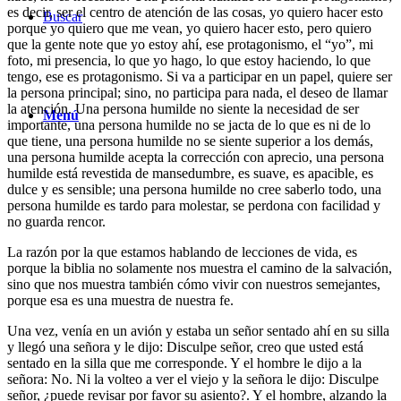
es decir, ser el centro de atención de las cosas, yo quiero hacer esto
Buscar
porque yo quiero que me vean, yo quiero hacer esto, pero quiero
que la gente note que yo estoy ahí, ese protagonismo, el “yo”, mi
foto, mi presencia, lo que yo hago, lo que estoy haciendo, lo que
tengo, ese es protagonismo. Si va a participar en un papel, quiere ser
la persona principal; sino, no participa para nada, el deseo de llamar
la atención. Una persona humilde no siente la necesidad de ser
Menú
importante, una persona humilde no se jacta de lo que es ni de lo
que tiene, una persona humilde no se siente superior a los demás,
una persona humilde acepta la corrección con aprecio, una persona
humilde está revestida de mansedumbre, es suave, es apacible, es
dulce y es sensible; una persona humilde no cree saberlo todo, una
persona humilde es tardo para molestar, se perdona con facilidad y
no guarda rencor.
La razón por la que estamos hablando de lecciones de vida, es
porque la biblia no solamente nos muestra el camino de la salvación,
sino que nos muestra también cómo vivir con nuestros semejantes,
porque esa es una muestra de nuestra fe.
Una vez, venía en un avión y estaba un señor sentado ahí en su silla
y llegó una señora y le dijo: Disculpe señor, creo que usted está
sentado en la silla que me corresponde. Y el hombre le dijo a la
señora: No. Ni la volteo a ver el viejo y la señora le dijo: Disculpe
señor, ¿puede revisar por favor su asiento?. Y el hombre, alzando la