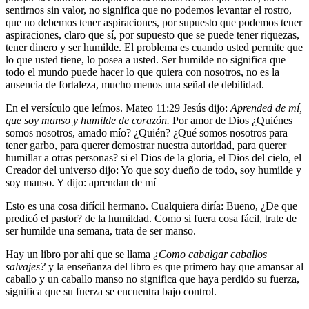
sentirnos sin valor, no significa que no podemos levantar el rostro,
que no debemos tener aspiraciones, por supuesto que podemos tener
aspiraciones, claro que sí, por supuesto que se puede tener riquezas,
tener dinero y ser humilde. El problema es cuando usted permite que
lo que usted tiene, lo posea a usted. Ser humilde no significa que
todo el mundo puede hacer lo que quiera con nosotros, no es la
ausencia de fortaleza, mucho menos una señal de debilidad.
En el versículo que leímos. Mateo 11:29 Jesús dijo:
Aprended de mí,
que soy manso y humilde de corazón.
Por amor de Dios ¿Quiénes
somos nosotros, amado mío? ¿Quién? ¿Qué somos nosotros para
tener garbo, para querer demostrar nuestra autoridad, para querer
humillar a otras personas? si el Dios de la gloria, el Dios del cielo, el
Creador del universo dijo: Yo que soy dueño de todo, soy humilde y
soy manso. Y dijo: aprendan de mí
Esto es una cosa difícil hermano. Cualquiera diría: Bueno, ¿De que
predicó el pastor? de la humildad. Como si fuera cosa fácil, trate de
ser humilde una semana, trata de ser manso.
Hay un libro por ahí que se llama
¿Como cabalgar caballos
salvajes?
y la enseñanza del libro es que primero hay que amansar al
caballo y un caballo manso no significa que haya perdido su fuerza,
significa que su fuerza se encuentra bajo control.