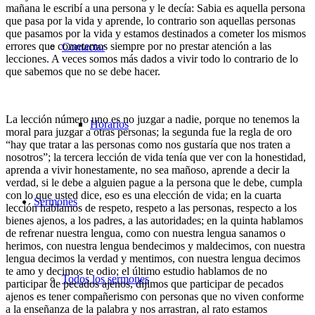
mañana le escribí a una persona y le decía: Sabia es aquella persona
que pasa por la vida y aprende, lo contrario son aquellas personas
que pasamos por la vida y estamos destinados a cometer los mismos
errores que cometemos siempre por no prestar atención a las
Contactar
lecciones. A veces somos más dados a vivir todo lo contrario de lo
que sabemos que no se debe hacer.
La lección número uno es no juzgar a nadie, porque no tenemos la
Horarios
moral para juzgar a otras personas; la segunda fue la regla de oro
“hay que tratar a las personas como nos gustaría que nos traten a
nosotros”; la tercera lección de vida tenía que ver con la honestidad,
aprenda a vivir honestamente, no sea mañoso, aprende a decir la
verdad, si le debe a alguien pague a la persona que le debe, cumpla
con lo que usted dice, eso es una elección de vida; en la cuarta
Sermones
lección hablamos de respeto, respeto a las personas, respecto a los
bienes ajenos, a los padres, a las autoridades; en la quinta hablamos
de refrenar nuestra lengua, como con nuestra lengua sanamos o
herimos, con nuestra lengua bendecimos y maldecimos, con nuestra
lengua decimos la verdad y mentimos, con nuestra lengua decimos
te amo y decimos te odio; el último estudio hablamos de no
Todos los sermones
participar de pecados ajenos, dijimos que participar de pecados
ajenos es tener compañerismo con personas que no viven conforme
a la enseñanza de la palabra y nos arrastran, al rato estamos