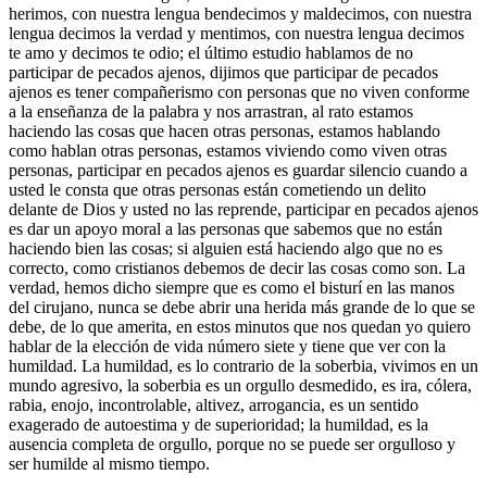
herimos, con nuestra lengua bendecimos y maldecimos, con nuestra
lengua decimos la verdad y mentimos, con nuestra lengua decimos
te amo y decimos te odio; el último estudio hablamos de no
participar de pecados ajenos, dijimos que participar de pecados
ajenos es tener compañerismo con personas que no viven conforme
a la enseñanza de la palabra y nos arrastran, al rato estamos
haciendo las cosas que hacen otras personas, estamos hablando
como hablan otras personas, estamos viviendo como viven otras
personas, participar en pecados ajenos es guardar silencio cuando a
usted le consta que otras personas están cometiendo un delito
delante de Dios y usted no las reprende, participar en pecados ajenos
es dar un apoyo moral a las personas que sabemos que no están
haciendo bien las cosas; si alguien está haciendo algo que no es
correcto, como cristianos debemos de decir las cosas como son. La
verdad, hemos dicho siempre que es como el bisturí en las manos
del cirujano, nunca se debe abrir una herida más grande de lo que se
debe, de lo que amerita, en estos minutos que nos quedan yo quiero
hablar de la elección de vida número siete y tiene que ver con la
humildad. La humildad, es lo contrario de la soberbia, vivimos en un
mundo agresivo, la soberbia es un orgullo desmedido, es ira, cólera,
rabia, enojo, incontrolable, altivez, arrogancia, es un sentido
exagerado de autoestima y de superioridad; la humildad, es la
ausencia completa de orgullo, porque no se puede ser orgulloso y
ser humilde al mismo tiempo.