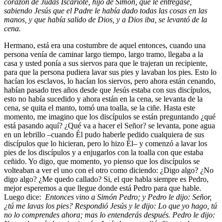
corazón de Judas Iscariote, hijo de Simón, que le entregase,
sabiendo Jesús que el Padre le había dado todas las cosas en las
manos, y que había salido de Dios, y a Dios iba,
se levantó de la
cena.
Hermano, está era una costumbre de aquel entonces, cuando una
persona venía de caminar largo tiempo, largo tramo, llegaba a la
casa y usted ponía a sus siervos para que le trajeran un recipiente,
para que la persona pudiera lavar sus pies y lavaban los pies. Esto lo
hacían los esclavos, lo hacían los siervos, pero ahora están cenando,
habían pasado tres años desde que Jesús estaba con sus discípulos,
esto no había sucedido y ahora están en la cena, se levanta de la
cena, se quita el manto, tomó una toalla, se la ciñe. Hasta este
momento, me imagino que los discípulos se están preguntando ¿qué
está pasando aquí? ¿Qué va a hacer el Señor? se levanta, pone agua
en un lebrillo –cuando Él pudo haberle pedido cualquiera de sus
discípulos que lo hicieran, pero lo hizo Él– y comenzó a lavar los
pies de los discípulos y a enjugarlos con la toalla con que estaba
ceñido. Yo digo, que momento, yo pienso que los discípulos se
volteaban a ver el uno con el otro como diciendo: ¿Digo algo? ¿No
digo algo? ¿Me quedo callado? Si, el que habla siempre es Pedro,
mejor esperemos a que llegue donde está Pedro para que hable.
Luego dice:
Entonces vino a Simón Pedro; y Pedro le dijo: Señor,
¿tú me lavas los pies?
Respondió Jesús y le dijo: Lo que yo hago, tú
no lo comprendes ahora; mas lo entenderás después.
Pedro le dijo: