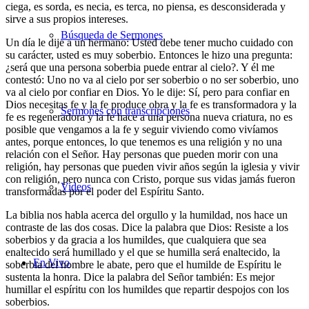
ciega, es sorda, es necia, es terca, no piensa, es desconsiderada y
sirve a sus propios intereses.
Búsqueda de Sermones
Un día le dije a un hermano: Usted debe tener mucho cuidado con
su carácter, usted es muy soberbio. Entonces le hizo una pregunta:
¿será que una persona soberbia puede entrar al cielo?. Y él me
contestó: Uno no va al cielo por ser soberbio o no ser soberbio, uno
va al cielo por confiar en Dios. Yo le dije: Sí, pero para confiar en
Dios necesitas fe y la fe produce obra y la fe es transformadora y la
Sermones con transcripciones
fe es regeneradora y la fe hace a una persona nueva criatura, no es
posible que vengamos a la fe y seguir viviendo como vivíamos
antes, porque entonces, lo que tenemos es una religión y no una
relación con el Señor. Hay personas que pueden morir con una
religión, hay personas que pueden vivir años según la iglesia y vivir
con religión, pero nunca con Cristo, porque sus vidas jamás fueron
Videos
transformadas por el poder del Espíritu Santo.
La biblia nos habla acerca del orgullo y la humildad, nos hace un
contraste de las dos cosas. Dice la palabra que Dios: Resiste a los
soberbios y da gracia a los humildes, que cualquiera que sea
enaltecido será humillado y el que se humilla será enaltecido, la
En Vivo
soberbia del hombre le abate, pero que el humilde de Espíritu le
sustenta la honra. Dice la palabra del Señor también: Es mejor
humillar el espíritu con los humildes que repartir despojos con los
soberbios.