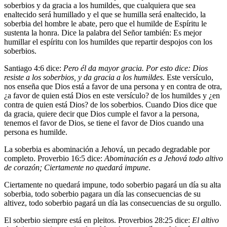
soberbios y da gracia a los humildes, que cualquiera que sea
enaltecido será humillado y el que se humilla será enaltecido, la
soberbia del hombre le abate, pero que el humilde de Espíritu le
sustenta la honra. Dice la palabra del Señor también: Es mejor
humillar el espíritu con los humildes que repartir despojos con los
soberbios.
Santiago 4:6 dice:
Pero él da mayor gracia. Por esto dice: Dios
resiste a los soberbios, y da gracia a los humildes.
Este versículo,
nos enseña que Dios está a favor de una persona y en contra de otra,
¿a favor de quien está Dios en este versículo? de los humildes y ¿en
contra de quien está Dios? de los soberbios. Cuando Dios dice que
da gracia, quiere decir que Dios cumple el favor a la persona,
tenemos el favor de Dios, se tiene el favor de Dios cuando una
persona es humilde.
La soberbia es abominación a Jehová, un pecado degradable por
completo. Proverbio 16:5 dice:
Abominación es a Jehová todo altivo
de corazón; Ciertamente no quedará impune
.
Ciertamente no quedará impune, todo soberbio pagará un día su alta
soberbia, todo soberbio pagara un día las consecuencias de su
altivez, todo soberbio pagará un día las consecuencias de su orgullo.
El soberbio siempre está en pleitos. Proverbios 28:25 dice:
El altivo