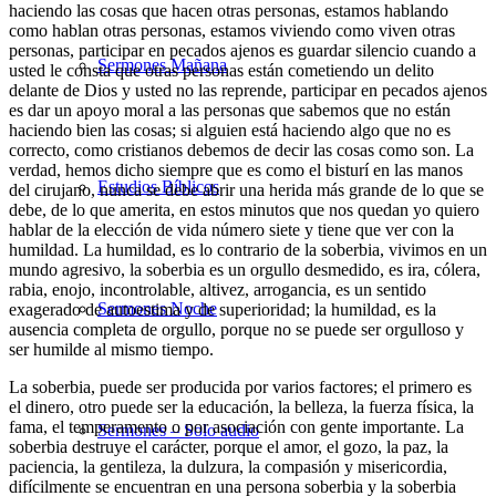
haciendo las cosas que hacen otras personas, estamos hablando
como hablan otras personas, estamos viviendo como viven otras
personas, participar en pecados ajenos es guardar silencio cuando a
Sermones Mañana
usted le consta que otras personas están cometiendo un delito
delante de Dios y usted no las reprende, participar en pecados ajenos
es dar un apoyo moral a las personas que sabemos que no están
haciendo bien las cosas; si alguien está haciendo algo que no es
correcto, como cristianos debemos de decir las cosas como son. La
verdad, hemos dicho siempre que es como el bisturí en las manos
Estudios Bíblicos
del cirujano, nunca se debe abrir una herida más grande de lo que se
debe, de lo que amerita, en estos minutos que nos quedan yo quiero
hablar de la elección de vida número siete y tiene que ver con la
humildad. La humildad, es lo contrario de la soberbia, vivimos en un
mundo agresivo, la soberbia es un orgullo desmedido, es ira, cólera,
rabia, enojo, incontrolable, altivez, arrogancia, es un sentido
Sermones Noche
exagerado de autoestima y de superioridad; la humildad, es la
ausencia completa de orgullo, porque no se puede ser orgulloso y
ser humilde al mismo tiempo.
La soberbia, puede ser producida por varios factores; el primero es
el dinero, otro puede ser la educación, la belleza, la fuerza física, la
fama, el temperamento o por asociación con gente importante. La
Sermones – Solo audio
soberbia destruye el carácter, porque el amor, el gozo, la paz, la
paciencia, la gentileza, la dulzura, la compasión y misericordia,
difícilmente se encuentran en una persona soberbia y la soberbia