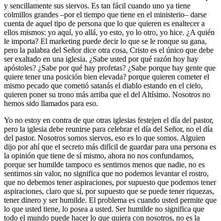
y sencillamente sus siervos. Es tan fácil cuando uno ya tiene
colmillos grandes –por el tiempo que tiene en el ministerio– darse
cuenta de aquel tipo de persona que lo que quieren es enaltecer a
ellos mismos: yo aquí, yo allá, yo esto, yo lo otro, yo hice. ¿A quién
le importa? El marketing puede decir lo que se le ronque su gana,
pero la palabra del Señor dice otra cosa, Cristo es el único que debe
ser exaltado en una iglesia. ¿Sabe usted por qué razón hoy hay
apóstoles? ¿Sabe por qué hay profetas? ¿Sabe porque hay gente que
quiere tener una posición bien elevada? porque quieren cometer el
mismo pecado que cometió satanás el diablo estando en el cielo,
quieren poner su trono más arriba que el del Altísimo. Nosotros no
hemos sido llamados para eso.
Yo no estoy en contra de que otras iglesias festejen el día del pastor,
pero la iglesia debe reunirse para celebrar el día del Señor, no el día
del pastor. Nosotros somos siervos, eso es lo que somos. Alguien
dijo por ahí que el secreto más difícil de guardar para una persona es
la opinión que tiene de sí mismo, ahora no nos confundamos,
porque ser humilde tampoco es sentirnos menos que nadie, no es
sentirnos sin valor, no significa que no podemos levantar el rostro,
que no debemos tener aspiraciones, por supuesto que podemos tener
aspiraciones, claro que sí, por supuesto que se puede tener riquezas,
tener dinero y ser humilde. El problema es cuando usted permite que
lo que usted tiene, lo posea a usted. Ser humilde no significa que
todo el mundo puede hacer lo que quiera con nosotros, no es la