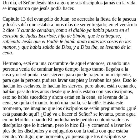
Un día, el Señor Jesús hizo algo que sus discípulos jamás en la vida
se imaginaron que jesús podía hacer.
Capítulo 13 del evangelio de Juan, se acercaba la fiesta de la pascua
y Jesús sabía que estaba a unos días de ser entregado, en el versículo
2 dice:
Y cuando cenaban, como el diablo ya había puesto en el
corazón de Judas Iscariote, hijo de Simón, que le entregase,
sabiendo Jesús que el Padre le había dado todas las cosas en las
manos, y que había salido de Dios, y a Dios iba,
se levantó de la
cena.
Hermano, está era una costumbre de aquel entonces, cuando una
persona venía de caminar largo tiempo, largo tramo, llegaba a la
casa y usted ponía a sus siervos para que le trajeran un recipiente,
para que la persona pudiera lavar sus pies y lavaban los pies. Esto lo
hacían los esclavos, lo hacían los siervos, pero ahora están cenando,
habían pasado tres años desde que Jesús estaba con sus discípulos,
esto no había sucedido y ahora están en la cena, se levanta de la
cena, se quita el manto, tomó una toalla, se la ciñe. Hasta este
momento, me imagino que los discípulos se están preguntando ¿qué
está pasando aquí? ¿Qué va a hacer el Señor? se levanta, pone agua
en un lebrillo –cuando Él pudo haberle pedido cualquiera de sus
discípulos que lo hicieran, pero lo hizo Él– y comenzó a lavar los
pies de los discípulos y a enjugarlos con la toalla con que estaba
ceñido. Yo digo, que momento, yo pienso que los discípulos se