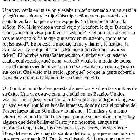
Una vez, venía en un avión y estaba un señor sentado ahí en su silla
y llegó una señora y le dijo: Disculpe señor, creo que usted está
sentado en la silla que me corresponde. Y el hombre le dijo a la
señora: No. Ni la volteo a ver el viejo y la señora le dijo: Disculpe
señor, ¿puede revisar por favor su asiento?. Y el hombre, alzando la
voz le respondió: Ya le dije que estoy en mi asiento, ¿porque no
reviso usted?. Entonces, la muchacha fue y llamó a la azafata, la
azafata vino y le dijo al señor: ¿Me puede mostrar por favor su
ticket?. El hombre a regañadientes sacó el ticket y si, su asiento
estaba equivocado, ¿qué pena, verdad? y bajo la mirada de todos,
todo el mundo viendo al viejo, como se levantaba y como agarraba
sus cosas. Que viejo más necio, ¿por qué? porque la gente soberbia
es necia y estamos hablando de lecciones de vida.
Un hombre humilde siempre está dispuesto a vivir en las sombras de
su éxito. Una vez estuve en una ciudad en los Estados Unidos,
visitando una iglesia y hacían falta 100 millas para llegar a la iglesia
y usted veía el rótulo en la calle inmenso, donde decía el nombre del
Pastor; luego faltan 50 millas y lo mismo; 10 millas y el mismo
letrero. Es el nombre de la persona, porque se nos olvida que si hay
alguien que debe brillar es Cristo y no nosotros, aunque mi
ministerio tenga éxito, los creyentes, los pastores, los siervos de
Dios, debemos vivir bajo la sombra del éxito; porque no se trata de
nosotros, se trata de Él. De ahí esa historia del burro que entró con