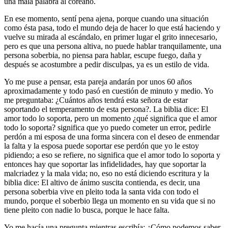
una mala palabra al coreano.
En ese momento, sentí pena ajena, porque cuando una situación
como ésta pasa, todo el mundo deja de hacer lo que está haciendo y
vuelve su mirada al escándalo, en primer lugar el grito innecesario,
pero es que una persona altiva, no puede hablar tranquilamente, una
persona soberbia, no piensa para hablar, escupe fuego, daña y
después se acostumbre a pedir disculpas, ya es un estilo de vida.
Yo me puse a pensar, esta pareja andarán por unos 60 años
aproximadamente y todo pasó en cuestión de minuto y medio. Yo
me preguntaba: ¿Cuántos años tendrá esta señora de estar
soportando el temperamento de esta persona?. La biblia dice: El
amor todo lo soporta, pero un momento ¿qué significa que el amor
todo lo soporta? significa que yo puedo cometer un error, pedirle
perdón a mi esposa de una forma sincera con el deseo de enmendar
la falta y la esposa puede soportar ese perdón que yo le estoy
pidiendo; a eso se refiere, no significa que el amor todo lo soporta y
entonces hay que soportar las infidelidades, hay que soportar la
malcriadez y la mala vida; no, eso no está diciendo escritura y la
biblia dice: El altivo de ánimo suscita contienda, es decir, una
persona soberbia vive en pleito toda la santa vida con todo el
mundo, porque el soberbio llega un momento en su vida que si no
tiene pleito con nadie lo busca, porque le hace falta.
Yo me hacía una pregunta mientras escribía: ¿Cómo podemos saber