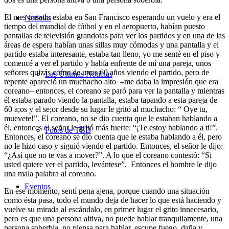
El mes pasado estaba en San Francisco esperando un vuelo y era el
Noticias
tiempo del mundial de fútbol y en el aeropuerto, habían puesto
pantallas de televisión grandotas para ver los partidos y en una de las
áreas de espera habían unas sillas muy cómodas y una pantalla y el
partido estaba interesante, estaba tan lleno, yo me senté en el piso y
comencé a ver el partido y había enfrente de mí una pareja, unos
señores quizás como de unos 60 años viendo el partido, pero de
Las Últimas Noticias
repente apareció un muchacho alto –me daba la impresión que era
coreano– entonces, el coreano se paró para ver la pantalla y mientras
él estaba parado viendo la pantalla, estaba tapando a esta pareja de
60 a;os y el se;or desde su lugar le gritó al muchacho: “ Oye tu,
muevete!”. El coreano, no se dio cuenta que le estaban hablando a
él, entonces el señor le gritó más fuerte: “¡Te estoy hablando a ti!”.
Fotos de TBB
Entonces, el coreano se dio cuenta que le estaba hablando a él, pero
no le hizo caso y siguió viendo el partido. Entonces, el señor le dijo:
“¿Así que no te vas a mover?”. A lo que el coreano contestó: “Si
usted quiere ver el partido, levántese”. Entonces el hombre le dijo
una mala palabra al coreano.
Eventos
En ese momento, sentí pena ajena, porque cuando una situación
como ésta pasa, todo el mundo deja de hacer lo que está haciendo y
vuelve su mirada al escándalo, en primer lugar el grito innecesario,
pero es que una persona altiva, no puede hablar tranquilamente, una
persona soberbia, no piensa para hablar, escupe fuego, daña y