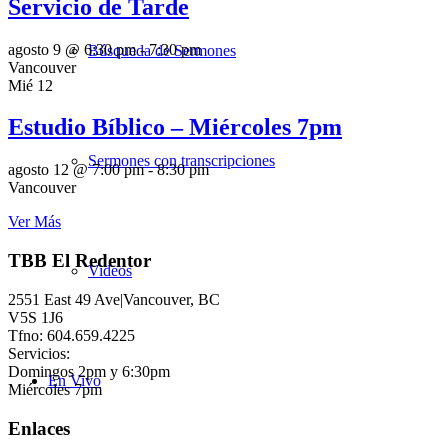
Servicio de Tarde
agosto 9 @ 6:30 pm
-
7:30 pm
Búsqueda de Sermones
Vancouver
Mié
12
Estudio Bíblico – Miércoles 7pm
Sermones con transcripciones
agosto 12 @ 7:00 pm
-
8:30 pm
Vancouver
Ver Más
TBB El Redentor
Videos
2551 East 49 Ave|Vancouver, BC
V5S 1J6
Tfno: 604.659.4225
Servicios:
Domingos 2pm y 6:30pm
En Vivo
Miércoles 7pm
Enlaces