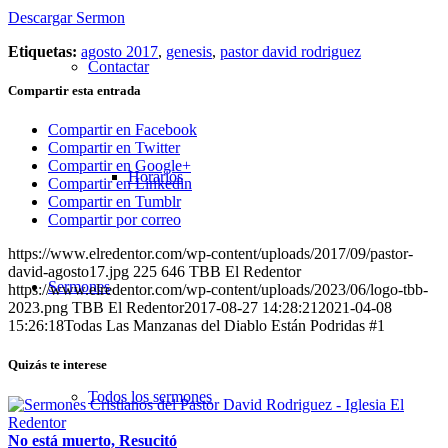
Descargar Sermon
Etiquetas:
agosto 2017
,
genesis
,
pastor david rodriguez
Contactar
Compartir esta entrada
Compartir en Facebook
Compartir en Twitter
Compartir en Google+
Horarios
Compartir en Linkedin
Compartir en Tumblr
Compartir por correo
https://www.elredentor.com/wp-content/uploads/2017/09/pastor-
david-agosto17.jpg
225
646
TBB El Redentor
Sermones
https://www.elredentor.com/wp-content/uploads/2023/06/logo-tbb-
2023.png
TBB El Redentor
2017-08-27 14:28:21
2021-04-08
15:26:18
Todas Las Manzanas del Diablo Están Podridas #1
Quizás te interese
Todos los sermones
No está muerto, Resucitó