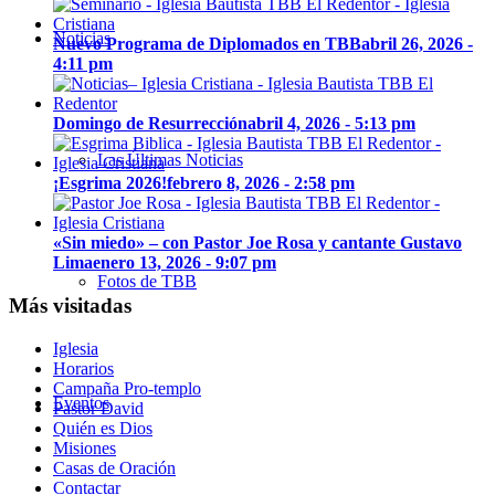
Noticias
Nuevo Programa de Diplomados en TBB
abril 26, 2026 -
4:11 pm
Domingo de Resurrección
abril 4, 2026 - 5:13 pm
Las Últimas Noticias
¡Esgrima 2026!
febrero 8, 2026 - 2:58 pm
«Sin miedo» – con Pastor Joe Rosa y cantante Gustavo
Lima
enero 13, 2026 - 9:07 pm
Fotos de TBB
Más visitadas
Iglesia
Horarios
Campaña Pro-templo
Eventos
Pastor David
Quién es Dios
Misiones
Casas de Oración
Contactar