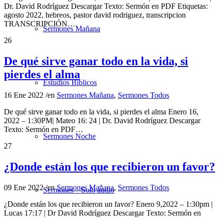
Dr. David Rodríguez Descargar Texto: Sermón en PDF Etiquetas:
agosto 2022, hebreos, pastor david rodriguez, transcripcion
TRANSCRIPCIÓN…
Sermones Mañana
26
De qué sirve ganar todo en la vida, si
pierdes el alma
Estudios Bíblicos
16 Ene 2022
/
en
Sermones Mañana
,
Sermones Todos
De qué sirve ganar todo en la vida, si pierdes el alma Enero 16,
2022 – 1:30PM| Mateo 16: 24 | Dr. David Rodríguez Descargar
Texto: Sermón en PDF…
Sermones Noche
27
¿Donde están los que recibieron un favor?
09 Ene 2022
/
en
Sermones Mañana
,
Sermones Todos
Sermones – Solo audio
¿Donde están los que recibieron un favor? Enero 9,2022 – 1:30pm |
Lucas 17:17 | Dr David Rodríguez Descargar Texto: Sermón en