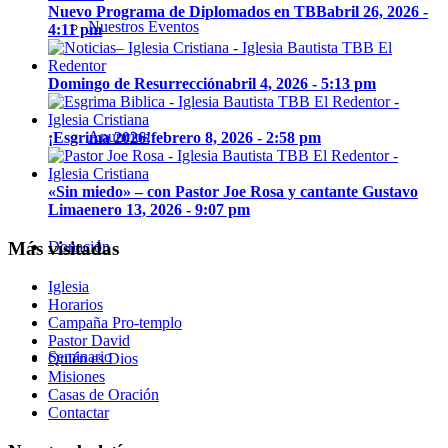
Nuevo Programa de Diplomados en TBB
abril 26, 2026 -
Nuestros Eventos
4:11 pm
Domingo de Resurrección
abril 4, 2026 - 5:13 pm
Anuncios
¡Esgrima 2026!
febrero 8, 2026 - 2:58 pm
«Sin miedo» – con Pastor Joe Rosa y cantante Gustavo
Lima
enero 13, 2026 - 9:07 pm
Más visitadas
Donación
Iglesia
Horarios
Campaña Pro-templo
Pastor David
Seminario
Quién es Dios
Misiones
Casas de Oración
Contactar