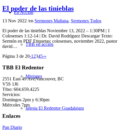
El poder de las tinieblas
En Acción
13 Nov 2022
/
en
Sermones Mañana
,
Sermones Todos
El poder de las tinieblas Noviembre 13, 2022 – 1:30PM | 1
Colosenses 1:12-14 | Dr. David Rodríguez Descargar Texto:
Sermón en PDF Etiquetas: colosenses, noviembre 2022, pastor
TBB en acción
david…
Página 3 de 20
‹
1
2
3
4
5
›
»
TBB El Redentor
Misiones
2551 East 49 Ave|Vancouver, BC
V5S 1J6
Tfno: 604.659.4225
Servicios:
Domingos 2pm y 6:30pm
Miércoles 7pm
Iglesia El Redentor Guadalajara
Enlaces
Pan Diario