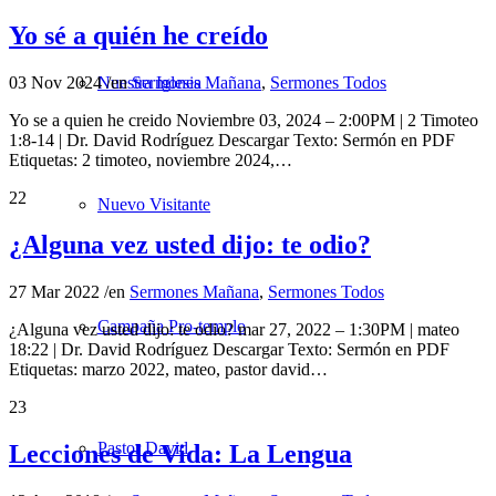
Yo sé a quién he creído
03 Nov 2024
/
en
Sermones Mañana
,
Sermones Todos
Nuestra Iglesia
Yo se a quien he creido Noviembre 03, 2024 – 2:00PM | 2 Timoteo
1:8-14 | Dr. David Rodríguez Descargar Texto: Sermón en PDF
Etiquetas: 2 timoteo, noviembre 2024,…
22
Nuevo Visitante
¿Alguna vez usted dijo: te odio?
27 Mar 2022
/
en
Sermones Mañana
,
Sermones Todos
Campaña Pro-templo
¿Alguna vez usted dijo: te odio? mar 27, 2022 – 1:30PM | mateo
18:22 | Dr. David Rodríguez Descargar Texto: Sermón en PDF
Etiquetas: marzo 2022, mateo, pastor david…
23
Pastor David
Lecciones de Vida: La Lengua