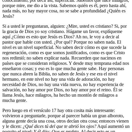
conocimiento, por decir así, superficial. Sabemos que hace milagros,
porque mire, me dio a la vista. Sabemos quién es él, pero hasta ahí,
nada más, no hay mayor cosa, no se sabe a profundidad ¿Quién es
Jesús?
Si a usted le preguntaran, alguien: ¿Mire, usted es cristiano? Si, por
la gracia de Dios yo soy cristiano. Hágame un favor, explíqueme
aquí ¿Cómo es esto que Jesús es Dios? Ah no, le voy a decir al
pastor que hable con usted. ¿Por qué? Porque no saben nada. El
nivel es un nivel superficial. No saben decir cómo es que sucede la
regeneración, como es que somos justificados, como es que Cristo
nos redimió; no saben explicar nada. Recuerden que nacimos en
países que se consideran religiosos. Y desde muy temprana edad nos
enseñaron cosas; y eso es lo que mucha gente sabe. Hay personas
que nunca abren la Biblia, no saben de Jesús y ese era el nivel
hermano, en este nivel no hay una vida de adoración, no hay
necesidad de Dios, no hay una vida nueva, no hay experiencia de
salvación, no hay amor por Dios, no hay amor por el reino. Él se
llama Jesús, hace milagros, ha hecho un montón de milagros a
mucha gente.
Pero luego en el versículo 17 hay otra cosita más interesante:
volvieron a preguntarle, porque al parecer había un gran alboroto,
alguna gente decía una cosa, otros decían otra cosa; entonces vienen
y le dicen:
¿Qué dices tú del que
te abrió los ojos?
Aquí aumentó un
poquito el nivel:
Y él dijo: Que es profeta
. Al decir esto es un