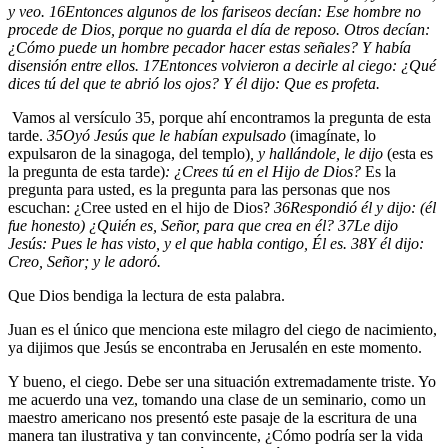
y veo.
16
Entonces algunos de los fariseos decían: Ese hombre no
procede de Dios, porque no guarda el día de reposo. Otros decían:
¿Cómo puede un hombre pecador hacer estas señales? Y había
disensión entre ellos.
17
Entonces volvieron a decirle al ciego: ¿Qué
dices tú del que te abrió los ojos? Y él dijo: Que es profeta.
Vamos al versículo 35, porque ahí encontramos la pregunta de esta
tarde.
35
Oyó Jesús que le habían expulsado
(imagínate, lo
expulsaron de la sinagoga, del templo)
, y hallándole, le dijo
(esta es
la pregunta de esta tarde)
:
¿Crees tú en el Hijo de Dios?
Es la
pregunta para usted, es la pregunta para las personas que nos
escuchan:
¿Cree usted en el hijo de Dios?
36
Respondió él y dijo: (él
fue honesto) ¿Quién es, Señor, para que crea en él?
37
Le dijo
Jesús: Pues le has visto, y el que habla contigo, Él es.
38
Y él dijo:
Creo, Señor; y le adoró.
Que Dios bendiga la lectura de esta palabra.
Juan es el único que menciona este milagro del ciego de nacimiento,
ya dijimos que Jesús se encontraba en Jerusalén en este momento.
Y bueno, el ciego. Debe ser una situación extremadamente triste. Yo
me acuerdo una vez, tomando una clase de un seminario, como un
maestro americano nos presentó este pasaje de la escritura de una
manera tan ilustrativa y tan convincente, ¿Cómo podría ser la vida