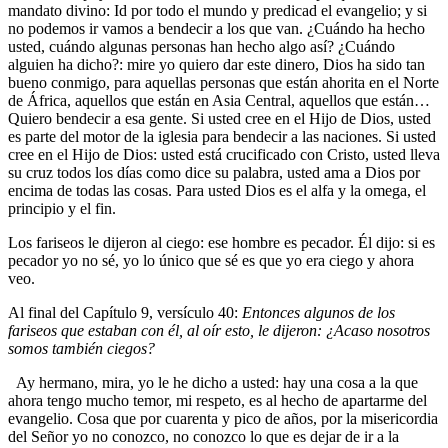
mandato divino: Id por todo el mundo y predicad el evangelio; y si
no podemos ir vamos a bendecir a los que van. ¿Cuándo ha hecho
usted, cuándo algunas personas han hecho algo así? ¿Cuándo
alguien ha dicho?: mire yo quiero dar este dinero, Dios ha sido tan
bueno conmigo, para aquellas personas que están ahorita en el Norte
de África, aquellos que están en Asia Central, aquellos que están…
Quiero bendecir a esa gente. Si usted cree en el Hijo de Dios, usted
es parte del motor de la iglesia para bendecir a las naciones. Si usted
cree en el Hijo de Dios: usted está crucificado con Cristo, usted lleva
su cruz todos los días como dice su palabra, usted ama a Dios por
encima de todas las cosas. Para usted Dios es el alfa y la omega, el
principio y el fin.
Los fariseos le dijeron al ciego: ese hombre es pecador. Él dijo: si es
pecador yo no sé, yo lo único que sé es que yo era ciego y ahora
veo.
Al final del Capítulo 9, versículo 40:
Entonces algunos de los
fariseos que estaban con él, al oír esto, le dijeron: ¿Acaso nosotros
somos también ciegos?
Ay hermano, mira, yo le he dicho a usted: hay una cosa a la que
ahora tengo mucho temor, mi respeto, es al hecho de apartarme del
evangelio. Cosa que por cuarenta y pico de años, por la misericordia
del Señor yo no conozco, no conozco lo que es dejar de ir a la