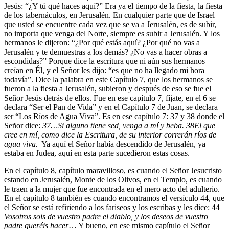
Jesús: “¿Y tú qué haces aquí?” Era ya el tiempo de la fiesta, la fiesta
de los tabernáculos, en Jerusalén. En cualquier parte que de Israel
que usted se encuentre cada vez que se va a Jerusalén, es de subir,
no importa que venga del Norte, siempre es subir a Jerusalén. Y los
hermanos le dijeron: “¿Por qué estás aquí? ¿Por qué no vas a
Jerusalén y te demuestras a los demás? ¿No vas a hacer obras a
escondidas?” Porque dice la escritura que ni aún sus hermanos
creían en Él, y el Señor les dijo: “es que no ha llegado mi hora
todavía”. Dice la palabra en este Capítulo 7, que los hermanos se
fueron a la fiesta a Jerusalén, subieron y después de eso se fue el
Señor Jesús detrás de ellos. Fue en ese capítulo 7, fíjate, en el 6 se
declara “Ser el Pan de Vida” y en el Capítulo 7 de Juan, se declara
ser “Los Ríos de Agua Viva”. Es en ese capítulo 7: 37 y 38 donde el
Señor dice:
37
…Si alguno tiene sed, venga a mí y beba.
38
El que
cree en mí, como dice la Escritura, de su interior correrán ríos de
agua viva.
Ya aquí el Señor había descendido de Jerusalén, ya
estaba en Judea, aquí en esta parte sucedieron estas cosas.
En el capítulo 8, capítulo maravilloso, es cuando el Señor Jesucristo
estando en Jerusalén, Monte de los Olivos, en el Templo, es cuando
le traen a la mujer que fue encontrada en el mero acto del adulterio.
En el capítulo 8 también es cuando encontramos el versículo 44, que
el Señor se está refiriendo a los fariseos y los escribas y les dice:
44
Vosotros sois de vuestro padre el diablo, y los deseos de vuestro
padre queréis hacer
… Y bueno, en ese mismo capítulo el Señor