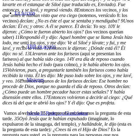
lavarte en el estanque de Siloé
(que traducido es, Enviado). Fue
entonces, y se lavó, y regresó viendo.
8
Entonces los vecinos, y los
En Acción
que antes le habían visto que era ciego
(notemos, versículo 8: los
vecinos)
decían: ¿No es éste el que se sentaba y mendigaba?
9
Unos
decían: Él es; y otros: A él se parece. Él decía: Yo soy.
10
Y le
dijeron: ¿Cómo te fueron abierto los ojos?
(los vecinos querían
saber)
11
Respondió él y dijo: Aquel hombre que se llama Jesús hizo
lodo, me untó los ojos, y me dijo: Ve al Siloé y lávate; y fui, y me
TBB en acción
lavé, y recibí la vista.
12
Entonces le dijeron: ¿Dónde está él? Él
dijo: no sé.
13
Llevaron ante los fariseos
(aquí se presentan los
fariseos)
al que había sido ciego.
14
Y era día de reposo cuando
Jesús había hecho el lodo
(para colmo)
, y le había abierto los ojos.
15
Volvieron, pues, a preguntarle también los fariseos como había
recibido la vista. Él les dijo: Me puso lodo sobre los ojos, y me lavé,
Misiones
y veo.
16
Entonces algunos de los fariseos decían: Ese hombre no
procede de Dios, porque no guarda el día de reposo. Otros decían:
¿Cómo puede un hombre pecador hacer estas señales? Y había
disensión entre ellos.
17
Entonces volvieron a decirle al ciego: ¿Qué
dices tú del que te abrió los ojos? Y él dijo: Que es profeta.
Vamos al versículo 35, porque ahí encontramos la pregunta de esta
Iglesia El Redentor Guadalajara
tarde.
35
Oyó Jesús que le habían expulsado
(imagínate, lo
expulsaron de la sinagoga, del templo)
, y hallándole, le dijo
(esta es
la pregunta de esta tarde)
:
¿Crees tú en el Hijo de Dios?
Es la
pregunta para usted, es la pregunta para las personas que nos