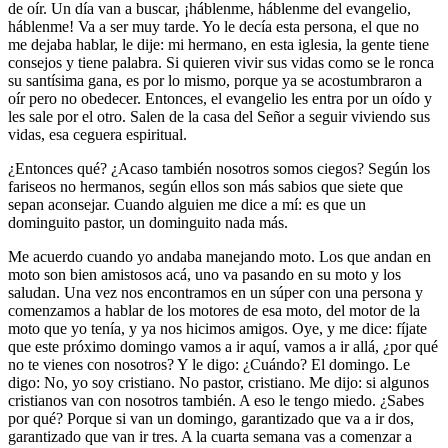
de oír. Un día van a buscar, ¡háblenme, háblenme del evangelio,
háblenme! Va a ser muy tarde. Yo le decía esta persona, el que no
me dejaba hablar, le dije: mi hermano, en esta iglesia, la gente tiene
consejos y tiene palabra. Si quieren vivir sus vidas como se le ronca
su santísima gana, es por lo mismo, porque ya se acostumbraron a
oír pero no obedecer. Entonces, el evangelio les entra por un oído y
les sale por el otro. Salen de la casa del Señor a seguir viviendo sus
vidas, esa ceguera espiritual.
¿Entonces qué? ¿Acaso también nosotros somos ciegos? Según los
fariseos no hermanos, según ellos son más sabios que siete que
sepan aconsejar. Cuando alguien me dice a mí: es que un
dominguito pastor, un dominguito nada más.
Me acuerdo cuando yo andaba manejando moto. Los que andan en
moto son bien amistosos acá, uno va pasando en su moto y los
saludan. Una vez nos encontramos en un súper con una persona y
comenzamos a hablar de los motores de esa moto, del motor de la
moto que yo tenía, y ya nos hicimos amigos. Oye, y me dice: fíjate
que este próximo domingo vamos a ir aquí, vamos a ir allá, ¿por qué
no te vienes con nosotros? Y le digo: ¿Cuándo? El domingo. Le
digo: No, yo soy cristiano. No pastor, cristiano. Me dijo: si algunos
cristianos van con nosotros también. A eso le tengo miedo. ¿Sabes
por qué? Porque si van un domingo, garantizado que va a ir dos,
garantizado que van ir tres. A la cuarta semana vas a comenzar a