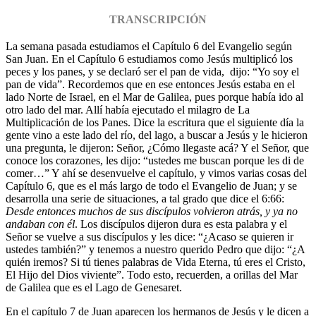
TRANSCRIPCIÓN
La semana pasada estudiamos el Capítulo 6 del Evangelio según
San Juan. En el Capítulo 6 estudiamos como Jesús multiplicó los
peces y los panes, y se declaró ser el pan de vida, dijo: “Yo soy el
pan de vida”. Recordemos que en ese entonces Jesús estaba en el
lado Norte de Israel, en el Mar de Galilea, pues porque había ido al
otro lado del mar. Allí había ejecutado el milagro de La
Multiplicación de los Panes. Dice la escritura que el siguiente día la
gente vino a este lado del río, del lago, a buscar a Jesús y le hicieron
una pregunta, le dijeron: Señor, ¿Cómo llegaste acá? Y el Señor, que
conoce los corazones, les dijo: “ustedes me buscan porque les di de
comer…” Y ahí se desenvuelve el capítulo, y vimos varias cosas del
Capítulo 6, que es el más largo de todo el Evangelio de Juan; y se
desarrolla una serie de situaciones, a tal grado que dice el 6:66:
Desde entonces muchos de sus discípulos volvieron atrás, y ya no
andaban con él
. Los discípulos dijeron dura es esta palabra y el
Señor se vuelve a sus discípulos y les dice: “¿Acaso se quieren ir
ustedes también?” y tenemos a nuestro querido Pedro que dijo: “¿A
quién iremos? Si tú tienes palabras de Vida Eterna, tú eres el Cristo,
El Hijo del Dios viviente”. Todo esto, recuerden, a orillas del Mar
de Galilea que es el Lago de Genesaret.
En el capítulo 7 de Juan aparecen los hermanos de Jesús y le dicen a