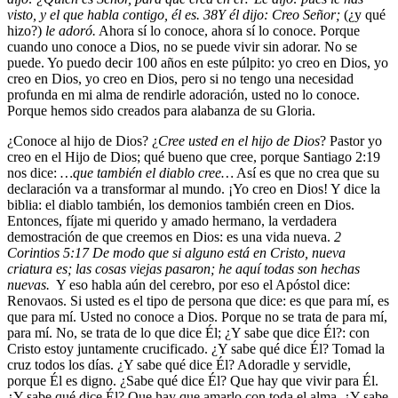
visto, y el que habla contigo, él es.
38
Y él dijo: Creo Señor;
(¿y qué
hizo?)
le adoró.
Ahora sí lo conoce, ahora sí lo conoce. Porque
cuando uno conoce a Dios, no se puede vivir sin adorar. No se
puede. Yo puedo decir 100 años en este púlpito: yo creo en Dios, yo
creo en Dios, yo creo en Dios, pero si no tengo una necesidad
profunda en mi alma de rendirle adoración, usted no lo conoce.
Porque hemos sido creados para alabanza de su Gloria.
¿Conoce al hijo de Dios? ¿
Cree usted en el hijo de Dios
? Pastor yo
creo en el Hijo de Dios; qué bueno que cree, porque Santiago 2:19
nos dice:
…que también el diablo cree…
Así es que no crea que su
declaración va a transformar al mundo. ¡Yo creo en Dios! Y dice la
biblia: el diablo también, los demonios también creen en Dios.
Entonces, fíjate mi querido y amado hermano, la verdadera
demostración de que creemos en Dios: es una vida nueva.
2
Corintios 5:17 De modo que si alguno está en Cristo, nueva
criatura es; las cosas viejas pasaron; he aquí todas son hechas
nuevas.
Y eso habla aún del cerebro, por eso el Apóstol dice:
Renovaos. Si usted es el tipo de persona que dice: es que para mí, es
que para mí. Usted no conoce a Dios. Porque no se trata de para mí,
para mí. No, se trata de lo que dice Él; ¿Y sabe que dice Él?: con
Cristo estoy juntamente crucificado. ¿Y sabe qué dice Él? Tomad la
cruz todos los días. ¿Y sabe qué dice Él? Adoradle y servidle,
porque Él es digno. ¿Sabe qué dice Él? Que hay que vivir para Él.
¿Y sabe qué dice Él? Que hay que amarlo con toda el alma. ¿Y sabe