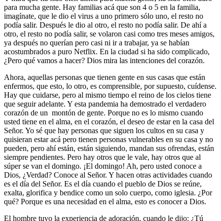
para mucha gente. Hay familias acá que son 4 o 5 en la familia,
imagínate, que le dio el virus a uno primero sólo uno, el resto no
podía salir. Después le dio al otro, el resto no podía salir. De ahí a
otro, el resto no podía salir, se volaron casi como tres meses amigos,
ya después no querían pero casi ni ir a trabajar, ya se habían
acostumbrados a puro Netflix. En la ciudad si ha sido complicado,
¿Pero qué vamos a hacer? Dios mira las intenciones del corazón.
Ahora, aquellas personas que tienen gente en sus casas que están
enfermos, que esto, lo otro, es comprensible, por supuesto, cuídense.
Hay que cuidarse, pero al mismo tiempo el reino de los cielos tiene
que seguir adelante. Y esta pandemia ha demostrado el verdadero
corazón de un montón de gente. Porque no es lo mismo cuando
usted tiene en el alma, en el corazón, el deseo de estar en la casa del
Señor. Yo sé que hay personas que siguen los cultos en su casa y
quisieran estar acá pero tienen personas vulnerables en su casa y no
pueden, pero ahí están, están siguiendo, mandan sus ofrendas, están
siempre pendientes. Pero hay otros que le vale, hay otros que al
súper se van el domingo. ¡El domingo! Ah, pero usted conoce a
Dios, ¿Verdad? Conoce al Señor. Y hacen otras actividades cuando
es el día del Señor. Es el día cuando el pueblo de Dios se reúne,
exalta, glorifica y bendice como un solo cuerpo, como iglesia. ¿Por
qué? Porque es una necesidad en el alma, esto es conocer a Dios.
El hombre tuvo la experiencia de adoración, cuando le dijo: ¿Tú