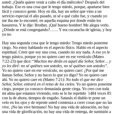
usted: ¿Quién quiere venir a culto el día miércoles? Después del
trabajo. Eso es una cosa que le tengo miedo, porque, apartarse bien
fácil y conozco gente. Hoy en día, hay un señor que vino a un
servicio especial el año pasado, ni sé a qué culto fue, y cuando yo
me iba me lo encontré, en aquella esquina por donde están los
basureros. Y le dije: Brother, ¡Qué bueno hombre! Me alegra verlo.
¿Dónde se está congregando?…… Y era cucaracha de iglesia, y hoy
ya no.
Hay una segunda cosa que le tengo miedo: Tengo miedo ponerme
ciego. No estoy hablando en el aspecto físico. Hablo en el aspecto
espiritual. Creer que soy una cosa, cuando no soy nada. A eso yo le
tengo pánico, porque yo no quiero caer en ese versículo (Mateo
7:22-23) que dice: “
Muchos me dirán en aquel día Señor, Señor… y
yo les diré: no sé quiénes son ustedes, no sé quiénes son ustedes”
.
Yo no quiero caer en ese versículo, no quiero caer: ¿Por qué me
llamas Señor, Señor y no haces lo que yo digo? Yo no quiero caer
ahí. Yo no quiero caer en (Mateo 7:21):
No todo el que me dice
Señor, Señor, entrará en el reino de los cielos
. Yo no quiero ponerme
ciego, porque ya conozco demasiada gente ciega. Yo creo con toda
mi alma que estamos viviendo, esto se lo he repetido 1484 veces 85
con la de ahora, tiempos de engaño. Satanás el diablo te pone un
velo en los ojos y de repente usted comienza a creer cosas que no las
vive. ¡No las vive hermano! No hay una vida de adoración, no hay
una vida de glorificación, no hay una vida de entrega, de sumisión a