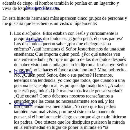
además de ciego, el hombre también lo ponían en un lugarcito y
Nuestros Eventos
vivía de lo que la gente le daba.
En esta historia hermanos míos aparecen cinco grupos de personas y
me gustaría que le echemos un vistazo rápidamente:
Los discípulos
. Ellos estaban con Jesús y curiosamente la
pregunta de los discípulos es: ¿Quién pecó, él o sus padres?
Anuncios
Los discípulos querían saber ¿por qué el ciego estaba
enfermo? Aquí hermanos el Señor Jesucristo nos da una gran
enseñanza; Que importa quien pecó. ¿Por qué ustedes ven
una enfermedad? ¿Por qué ninguno de los discípulos después
de haber visto tantos milagros no le dijeron a Jesús: oye Señor
y por qué no le haces el favor a este hombre? Mira, pobrecito.
Donación
No, ¿Quién pecó Señor, éste o sus padres? Hermanos,
tenemos una tendencia, yo creo que todos, que cuando a una
persona le sale algo mal, es porque algo malo hizo. ¿A saber
que está pagando? ¿Qué manera más fea de pensar verdad?
¿Qué cuesta? Como debemos nosotros reenseñarnos a
entender que las cosas no necesariamente son así, y los
Seminario
discípulos tenían esa mentalidad. Yo creo que los padres
también eran mal vistos, porque si éste era la manera de
pensar, si el hombre nació ciego es porque algo malo hicieron
los padres. Que tristeza que los discípulos pusieron la mirada
en la enfermedad en lugar de poner la mirada en “la