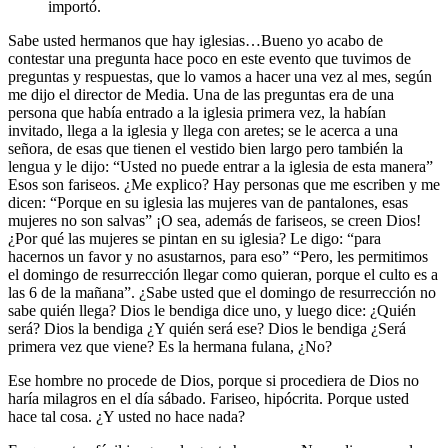
importó.
Sabe usted hermanos que hay iglesias…Bueno yo acabo de
contestar una pregunta hace poco en este evento que tuvimos de
preguntas y respuestas, que lo vamos a hacer una vez al mes, según
me dijo el director de Media. Una de las preguntas era de una
persona que había entrado a la iglesia primera vez, la habían
invitado, llega a la iglesia y llega con aretes; se le acerca a una
señora, de esas que tienen el vestido bien largo pero también la
lengua y le dijo: “Usted no puede entrar a la iglesia de esta manera”
Esos son fariseos. ¿Me explico? Hay personas que me escriben y me
dicen: “Porque en su iglesia las mujeres van de pantalones, esas
mujeres no son salvas” ¡O sea, además de fariseos, se creen Dios!
¿Por qué las mujeres se pintan en su iglesia? Le digo: “para
hacernos un favor y no asustarnos, para eso” “Pero, les permitimos
el domingo de resurrección llegar como quieran, porque el culto es a
las 6 de la mañana”. ¿Sabe usted que el domingo de resurrección no
sabe quién llega? Dios le bendiga dice uno, y luego dice: ¿Quién
será? Dios la bendiga ¿Y quién será ese? Dios le bendiga ¿Será
primera vez que viene? Es la hermana fulana, ¿No?
Ese hombre no procede de Dios, porque si procediera de Dios no
haría milagros en el día sábado. Fariseo, hipócrita. Porque usted
hace tal cosa. ¿Y usted no hace nada?