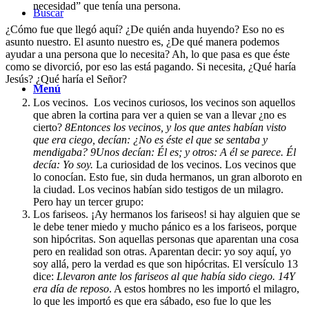
necesidad” que tenía una persona.
Buscar
¿Cómo fue que llegó aquí? ¿De quién anda huyendo? Eso no es
asunto nuestro. El asunto nuestro es, ¿De qué manera podemos
ayudar a una persona que lo necesita? Ah, lo que pasa es que éste
como se divorció, por eso las está pagando. Si necesita, ¿Qué haría
Jesús? ¿Qué haría el Señor?
Menú
Los vecinos
. Los vecinos curiosos, los vecinos son aquellos
que abren la cortina para ver a quien se van a llevar ¿no es
cierto?
8
Entonces los vecinos, y los que antes habían visto
que era ciego, decían: ¿No es éste el que se sentaba y
mendigaba?
9
Unos decían: Él es; y otros: A él se parece. Él
decía: Yo soy.
La curiosidad de los vecinos. Los vecinos que
lo conocían. Esto fue, sin duda hermanos, un gran alboroto en
la ciudad. Los vecinos habían sido testigos de un milagro.
Pero hay un tercer grupo:
Los fariseos
. ¡Ay hermanos los fariseos! si hay alguien que se
le debe tener miedo y mucho pánico es a los fariseos, porque
son hipócritas. Son aquellas personas que aparentan una cosa
pero en realidad son otras. Aparentan decir: yo soy aquí, yo
soy allá, pero la verdad es que son hipócritas. El versículo 13
dice:
Llevaron ante los fariseos al que había sido ciego.
14
Y
era día de reposo
. A estos hombres no les importó el milagro,
lo que les importó es que era sábado, eso fue lo que les