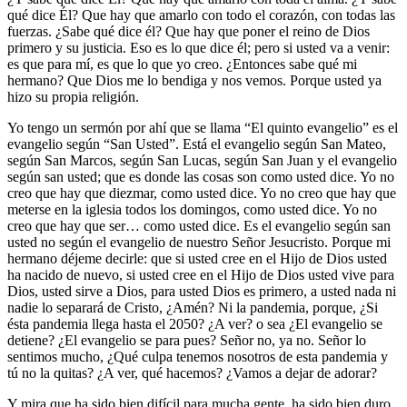
qué dice Él? Que hay que amarlo con todo el corazón, con todas las
fuerzas. ¿Sabe qué dice él? Que hay que poner el reino de Dios
primero y su justicia. Eso es lo que dice él; pero si usted va a venir:
es que para mí, es que lo que yo creo. ¿Entonces sabe qué mi
hermano? Que Dios me lo bendiga y nos vemos. Porque usted ya
hizo su propia religión.
Yo tengo un sermón por ahí que se llama “El quinto evangelio” es el
evangelio según “San Usted”. Está el evangelio según San Mateo,
según San Marcos, según San Lucas, según San Juan y el evangelio
según san usted; que es donde las cosas son como usted dice. Yo no
creo que hay que diezmar, como usted dice. Yo no creo que hay que
meterse en la iglesia todos los domingos, como usted dice. Yo no
creo que hay que ser… como usted dice. Es el evangelio según san
usted no según el evangelio de nuestro Señor Jesucristo. Porque mi
hermano déjeme decirle: que si usted cree en el Hijo de Dios usted
ha nacido de nuevo, si usted cree en el Hijo de Dios usted vive para
Dios, usted sirve a Dios, para usted Dios es primero, a usted nada ni
nadie lo separará de Cristo, ¿Amén? Ni la pandemia, porque, ¿Si
ésta pandemia llega hasta el 2050? ¿A ver? o sea ¿El evangelio se
detiene? ¿El evangelio se para pues? Señor no, ya no. Señor lo
sentimos mucho, ¿Qué culpa tenemos nosotros de esta pandemia y
tú no la quitas? ¿A ver, qué hacemos? ¿Vamos a dejar de adorar?
Y mira que ha sido bien difícil para mucha gente, ha sido bien duro