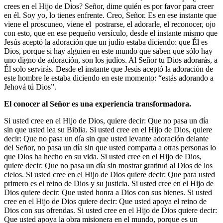
crees en el Hijo de Dios? Señor, dime quién es por favor para creer
en él. Soy yo, lo tienes enfrente. Creo, Señor. Es en ese instante que
viene el proscuneo, viene el postrarse, el adorarle, el reconocer, ojo
con esto, que en ese pequeño versículo, desde el instante mismo que
Jesús aceptó la adoración que un judío estaba diciendo: que Él es
Dios, porque si hay alguien en este mundo que saben que sólo hay
uno digno de adoración, son los judíos. Al Señor tu Dios adorarás, a
Él solo servirás. Desde el instante que Jesús aceptó la adoración de
este hombre le estaba diciendo en este momento: “estás adorando a
Jehová tú Dios”.
El conocer al Señor es una experiencia transformadora.
Si usted cree en el Hijo de Dios, quiere decir: Que no pasa un día
sin que usted lea su Biblia. Si usted cree en el Hijo de Dios, quiere
decir: Que no pasa un día sin que usted levante adoración delante
del Señor, no pasa un día sin que usted comparta a otras personas lo
que Dios ha hecho en su vida. Si usted cree en el Hijo de Dios,
quiere decir: Que no pasa un día sin mostrar gratitud al Dios de los
cielos. Si usted cree en el Hijo de Dios quiere decir: Que para usted
primero es el reino de Dios y su justicia. Si usted cree en el Hijo de
Dios quiere decir: Que usted honra a Dios con sus bienes. Si usted
cree en el Hijo de Dios quiere decir: Que usted apoya el reino de
Dios con sus ofrendas. Si usted cree en el Hijo de Dios quiere decir:
Que usted apoya la obra misionera en el mundo, porque es un