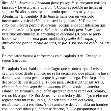
dice:
58
ª…Antes que Abraham fuese yo soy
. Y se enojaron más los
fariseos y los escribas, y dijeron: “¿Cómo es posible no tienes ni
siquiera 50 años y nos están diciendo que tú eres mayor que
Abraham?” El capítulo 8 de Juan termina con un versículo
interesante, versículo 59, mire usted lo que pasó:
59
Tomaron
entonces piedras para arrojárselas
(porque ellos consideraron que
era una blasfemia lo que el Señor había dicho);
pero Jesús
(este
versículo difícilmente se entienda)
se escondió
(¿Cómo se pudo
haber escondido de una gran multitud?)
y salió del templo; y
atravesando por en medio de ellos, se fue
. Esos son los capítulos 7 y
8.
En esta tarde vamos a enfocarnos en el capítulo 9 del Evangelio
según San Juan.
El capítulo 9 nos habla de un milagro que es único, que el mismo
capítulo dice: desde el inicio no se ha escuchado que alguien le haya
dado la vista a una persona que haya nacido ciega. Dice la palabra
del Señor del versículo 1 al 17, leo para ustedes:
1
Al pasar Jesús,
vio a un hombre ciego de nacimiento
. (En el versículo anterior
estaban en Jerusalén, lo querían apedrear, estaba cerca del Templo,
eso no hizo que el Señor Jesús tuviera miedo y dijera: “yo mejor me
regreso para mi casa”, el siguió haciendo la obra del Señor,
recuérdese que a eso vino. Y de camino se detuvo, había un hombre
con una necesidad y el Señor se detiene)
2
Y le preguntaron sus