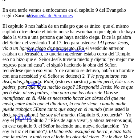
En esta tarde vamos a enfocarnos en el capítulo 9 del Evangelio
según San Juan.
Búsqueda de Sermones
El capítulo 9 nos habla de un milagro que es único, que el mismo
capítulo dice: desde el inicio no se ha escuchado que alguien le haya
dado la vista a una persona que haya nacido ciega. Dice la palabra
del Señor del versículo 1 al 17, leo para ustedes:
1
Al pasar Jesús,
vio a un hombre ciego de nacimiento
. (En el versículo anterior
Sermones con transcripciones
estaban en Jerusalén, lo querían apedrear, estaba cerca del Templo,
eso no hizo que el Señor Jesús tuviera miedo y dijera: “yo mejor me
regreso para mi casa”, el siguió haciendo la obra del Señor,
recuérdese que a eso vino. Y de camino se detuvo, había un hombre
con una necesidad y el Señor se detiene)
2
Y le preguntaron sus
discípulos, diciendo: Rabí,
(esto es maestro)
¿quién pecó, éste o sus
Videos
padres, para que haya nacido ciego?
3
Respondió Jesús: No es que
pecó éste, ni sus padres, sino para que las obras de Dios se
manifiesten en él.
4
Me es necesario hacer las obras del que me
envió, entre tanto que el día dura, la noche viene, cuando nadie
puede trabajar.
5
Entre tanto que estoy en el mundo
(mire usted la
declaración ahora)
luz soy del mundo
. (Capítulo 6, ¿recuerda? “Yo
En Vivo
soy el pan”. Capítulo 7 “Ríos de agua viva”, y ahora tenemos aquí,
en este capítulo 9, el Señor haciendo una nueva declaración: “Yo
soy la luz del mundo”
).
6
Dicho esto, escupió en tierra, e hizo lodo
con la saliva, y untó con el lodo los ojos del ciego,
7
y le dijo: Ve a