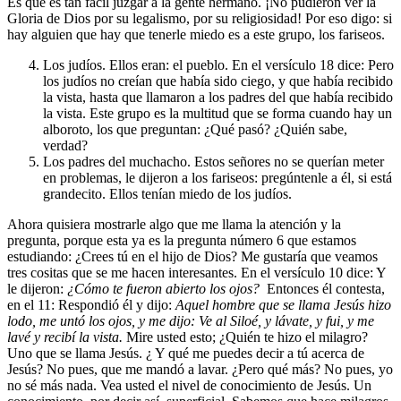
Es que es tan fácil juzgar a la gente hermano. ¡No pudieron ver la
Gloria de Dios por su legalismo, por su religiosidad! Por eso digo: si
hay alguien que hay que tenerle miedo es a este grupo, los fariseos.
Los judíos. Ellos eran: el pueblo. En el versículo 18 dice: Pero
los judíos no creían que había sido ciego, y que había recibido
la vista, hasta que llamaron a los padres del que había recibido
la vista. Este grupo es la multitud que se forma cuando hay un
alboroto, los que preguntan: ¿Qué pasó? ¿Quién sabe,
verdad?
Los padres del muchacho. Estos señores no se querían meter
en problemas, le dijeron a los fariseos: pregúntenle a él, si está
grandecito. Ellos tenían miedo de los judíos.
Ahora quisiera mostrarle algo que me llama la atención y la
pregunta, porque esta ya es la pregunta número 6 que estamos
estudiando:
¿Crees tú en el hijo de Dios?
Me gustaría que veamos
tres cositas que se me hacen interesantes. En el versículo 10 dice: Y
le dijeron:
¿Cómo te fueron abierto los ojos?
Entonces él contesta,
en el 11: Respondió él y dijo:
Aquel hombre que se llama Jesús hizo
lodo, me untó los ojos, y me dijo: Ve al Siloé, y lávate, y fui, y me
lavé y recibí la vista.
Mire usted esto; ¿Quién te hizo el milagro?
Uno que se llama Jesús. ¿ Y qué me puedes decir a tú acerca de
Jesús? No pues, que me mandó a lavar. ¿Pero qué más? No pues, yo
no sé más nada. Vea usted el nivel de conocimiento de Jesús. Un