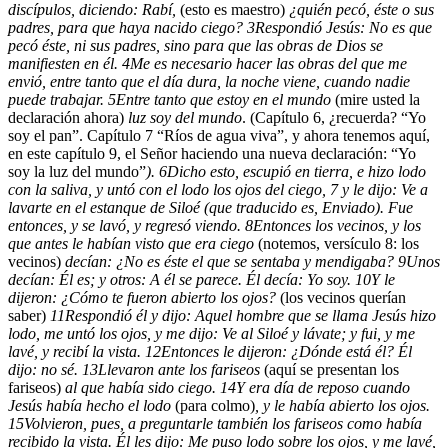
discípulos, diciendo: Rabí,
(esto es maestro)
¿quién pecó, éste o sus
padres, para que haya nacido ciego?
3
Respondió Jesús: No es que
pecó éste, ni sus padres, sino para que las obras de Dios se
manifiesten en él.
4
Me es necesario hacer las obras del que me
envió, entre tanto que el día dura, la noche viene, cuando nadie
puede trabajar.
5
Entre tanto que estoy en el mundo
(mire usted la
declaración ahora)
luz soy del mundo
. (Capítulo 6, ¿recuerda? “Yo
soy el pan”. Capítulo 7 “Ríos de agua viva”, y ahora tenemos aquí,
en este capítulo 9, el Señor haciendo una nueva declaración: “Yo
soy la luz del mundo”
).
6
Dicho esto, escupió en tierra, e hizo lodo
con la saliva, y untó con el lodo los ojos del ciego,
7
y le dijo: Ve a
lavarte en el estanque de Siloé
(que traducido es, Enviado). Fue
entonces, y se lavó, y regresó viendo.
8
Entonces los vecinos, y los
que antes le habían visto que era ciego
(notemos, versículo 8: los
vecinos)
decían: ¿No es éste el que se sentaba y mendigaba?
9
Unos
decían: Él es; y otros: A él se parece. Él decía: Yo soy.
10
Y le
dijeron: ¿Cómo te fueron abierto los ojos?
(los vecinos querían
saber)
11
Respondió él y dijo: Aquel hombre que se llama Jesús hizo
lodo, me untó los ojos, y me dijo: Ve al Siloé y lávate; y fui, y me
lavé, y recibí la vista.
12
Entonces le dijeron: ¿Dónde está él? Él
dijo: no sé.
13
Llevaron ante los fariseos
(aquí se presentan los
fariseos)
al que había sido ciego.
14
Y era día de reposo cuando
Jesús había hecho el lodo
(para colmo)
, y le había abierto los ojos.
15
Volvieron, pues, a preguntarle también los fariseos como había
recibido la vista. Él les dijo: Me puso lodo sobre los ojos, y me lavé,