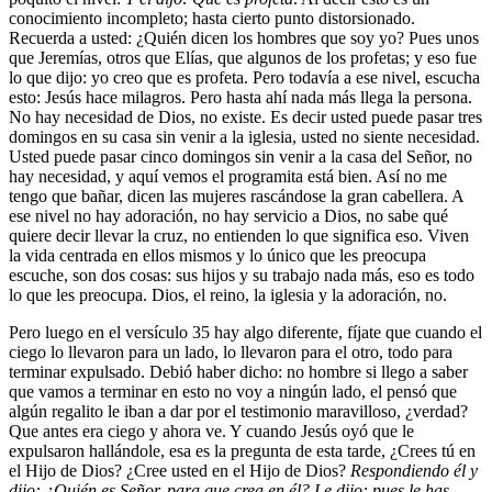
conocimiento incompleto; hasta cierto punto distorsionado.
Recuerda a usted: ¿Quién dicen los hombres que soy yo? Pues unos
que Jeremías, otros que Elías, que algunos de los profetas; y eso fue
lo que dijo: yo creo que es profeta. Pero todavía a ese nivel, escucha
esto: Jesús hace milagros. Pero hasta ahí nada más llega la persona.
No hay necesidad de Dios, no existe. Es decir usted puede pasar tres
domingos en su casa sin venir a la iglesia, usted no siente necesidad.
Usted puede pasar cinco domingos sin venir a la casa del Señor, no
hay necesidad, y aquí vemos el programita está bien. Así no me
tengo que bañar, dicen las mujeres rascándose la gran cabellera. A
ese nivel no hay adoración, no hay servicio a Dios, no sabe qué
quiere decir llevar la cruz, no entienden lo que significa eso. Viven
la vida centrada en ellos mismos y lo único que les preocupa
escuche, son dos cosas: sus hijos y su trabajo nada más, eso es todo
lo que les preocupa. Dios, el reino, la iglesia y la adoración, no.
Pero luego en el versículo 35 hay algo diferente, fíjate que cuando el
ciego lo llevaron para un lado, lo llevaron para el otro, todo para
terminar expulsado. Debió haber dicho: no hombre si llego a saber
que vamos a terminar en esto no voy a ningún lado, el pensó que
algún regalito le iban a dar por el testimonio maravilloso, ¿verdad?
Que antes era ciego y ahora ve. Y cuando Jesús oyó que le
expulsaron hallándole, esa es la pregunta de esta tarde,
¿Crees tú en
el Hijo de Dios? ¿Cree usted en el Hijo de Dios?
Respondiendo él y
dijo: ¿Quién es Señor, para que crea en él? Le dijo: pues le has