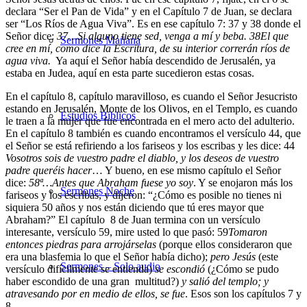
declara “Ser el Pan de Vida” y en el Capítulo 7 de Juan, se declara
ser “Los Ríos de Agua Viva”. Es en ese capítulo 7: 37 y 38 donde el
Señor dice:
37
…Si alguno tiene sed, venga a mí y beba.
38
El que
Sermones Mañana
cree en mí, como dice la Escritura, de su interior correrán ríos de
agua viva.
Ya aquí el Señor había descendido de Jerusalén, ya
estaba en Judea, aquí en esta parte sucedieron estas cosas.
En el capítulo 8, capítulo maravilloso, es cuando el Señor Jesucristo
estando en Jerusalén, Monte de los Olivos, en el Templo, es cuando
Estudios Bíblicos
le traen a la mujer que fue encontrada en el mero acto del adulterio.
En el capítulo 8 también es cuando encontramos el versículo 44, que
el Señor se está refiriendo a los fariseos y los escribas y les dice:
44
Vosotros sois de vuestro padre el diablo, y los deseos de vuestro
padre queréis hacer
… Y bueno, en ese mismo capítulo el Señor
dice:
58
ª…Antes que Abraham fuese yo soy
. Y se enojaron más los
Sermones Noche
fariseos y los escribas, y dijeron: “¿Cómo es posible no tienes ni
siquiera 50 años y nos están diciendo que tú eres mayor que
Abraham?” El capítulo 8 de Juan termina con un versículo
interesante, versículo 59, mire usted lo que pasó:
59
Tomaron
entonces piedras para arrojárselas
(porque ellos consideraron que
era una blasfemia lo que el Señor había dicho);
pero Jesús
(este
Sermones – Solo audio
versículo difícilmente se entienda)
se escondió
(¿Cómo se pudo
haber escondido de una gran multitud?)
y salió del templo; y
atravesando por en medio de ellos, se fue
. Esos son los capítulos 7 y
8.