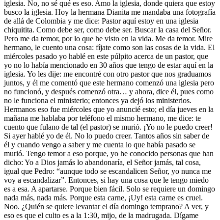
iglesia. No, no sé qué es eso. Amo la iglesia, donde quiera que estoy
busco la iglesia. Hoy la hermana Dianita me mandaba una fotografía
de allá de Colombia y me dice: Pastor aquí estoy en una iglesia
chiquitita. Como debe ser, como debe ser. Buscar la casa del Señor.
Pero me da temor, por lo que he visto en la vida. Me da temor. Mire
hermano, le cuento una cosa: fíjate como son las cosas de la vida. El
miércoles pasado yo hablé en este púlpito acerca de un pastor, que
yo no lo había mencionado en 30 años que tengo de estar aquí en la
iglesia. Yo les dije: me encontré con otro pastor que nos graduamos
juntos, y él me comentó que este hermano comenzó una iglesia pero
no funcionó, y después comenzó otra… y ahora, dice él, pues como
no le funciona el ministerio; entonces ya dejó los ministerios.
Hermanos eso fue miércoles que yo anuncié esto; el día jueves en la
mañana me hablaba por teléfono el mismo hermano, me dice: te
cuento que fulano de tal (el pastor) se murió. ¡Yo no le puedo creer!
Si ayer hablé yo de él. No lo puedo creer. Tantos años sin saber de
él y cuando vengo a saber y me cuenta lo que había pasado se
murió. Tengo temor a eso porque, yo he conocido personas que han
dicho: Yo a Dios jamás lo abandonaría, el Señor jamás, tal cosa,
igual que Pedro: “aunque todo se escandalicen Señor, yo nunca me
voy a escandalizar”. Entonces, si hay una cosa que le tengo miedo
es a esa. A apartarse. Porque bien fácil. Solo se requiere un domingo
nada más, nada más. Porque esta carne, ¡Uy! esta carne es cruel.
Noo. ¿Quién se quiere levantar el día domingo temprano? A ver, y
eso es que el culto es a la 1:30, mijo, de la madrugada. Dígame