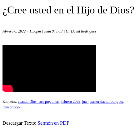
¿Cree usted en el Hijo de Dios?
febrero 6, 2022 – 1:30pm | Juan 9: 1-17 | Dr David Rodríguez
Etiquetas:
cuando Dios hace preguntas
,
febrero 2022
,
juan
,
pastor david rodriguez
,
transcripcion
Descargar Texto:
Sermón en PDF