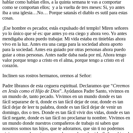
hablar como hablan ellos, a la quinta semana te vas a comportar
como se comportan ellos; y a la vuelta de tres meses: Si, yo antes
iba a una iglesia…No… Porque satanás el diablo es sutil para estas
cosas.
¡Ese hombre es pecador, estás expulsado del templo! Miren señores
yo lo único que sé es: que antes yo era ciego y ahora veo. Yo antes
mendigaba ahora puedo trabajar. Mi vida estaba en tinieblas ahora
vivo en la luz. Antes era una carga para la sociedad ahora aporto
para la sociedad. Antes era guiado por otras personas ahora puedo
guiar a otras personas. Antes nadie daba nada por mí, Ahora tengo
valor porque tengo a cristo en el alma, porque tengo a cristo en el
corazón.
Inclinen sus rostros hermanos, oremos al Señor:
Padre líbranos de esta ceguera espiritual. Declaramos que “
Creemos
en Jesús como el Hijo de Dios
”. Ayúdanos Padre Santo, vivimos en
un mundo de, tanto pecado. Vivimos en un mundo donde es tan
fácil separarse de ti, donde es tan fácil dejar de orar, donde es tan
fácil dejar de leer tu palabra, donde es tan fácil dejar de venir un
domingo, dos o tres. Donde es tan fácil vivir dos vidas, donde es tan
fácil negarte, donde es tan fácil no proclamar tu nombre. Vivimos en
un mundo donde nuestros compañeros de trabajo ni saben que
nosotros somos tus hijos, que te adoramos, que sin ti no podemos