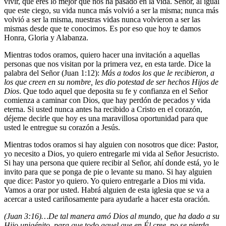
vivir, que eres lo mejor que nos ha pasado en la vida. Señor, al igual
que este ciego, su vida nunca más volvió a ser la misma; nunca más
volvió a ser la misma, nuestras vidas nunca volvieron a ser las
mismas desde que te conocimos. Es por eso que hoy te damos
Honra, Gloria y Alabanza.
Mientras todos oramos, quiero hacer una invitación a aquellas
personas que nos visitan por la primera vez, en esta tarde. Dice la
palabra del Señor (Juan 1:12):
Más a todos los que le recibieron, a
los que creen en su nombre, les dio potestad de ser hechos Hijos de
Dios
. Que todo aquel que deposita su fe y confianza en el Señor
comienza a caminar con Dios, que hay perdón de pecados y vida
eterna. Si usted nunca antes ha recibido a Cristo en el corazón,
déjeme decirle que hoy es una maravillosa oportunidad para que
usted le entregue su corazón a Jesús.
Mientras todos oramos si hay alguien con nosotros que dice: Pastor,
yo necesito a Dios, yo quiero entregarle mi vida al Señor Jesucristo.
Si hay una persona que quiere recibir al Señor, ahí donde está, yo le
invito para que se ponga de pie o levante su mano. Si hay alguien
que dice: Pastor yo quiero. Yo quiero entregarle a Dios mi vida.
Vamos a orar por usted. Habrá alguien de esta iglesia que se va a
acercar a usted cariñosamente para ayudarle a hacer esta oración.
(Juan 3:16)…De tal manera amó Dios al mundo, que ha dado a su
Hijo unigénito, para que todo aquel que en Él cree, no se pierda,