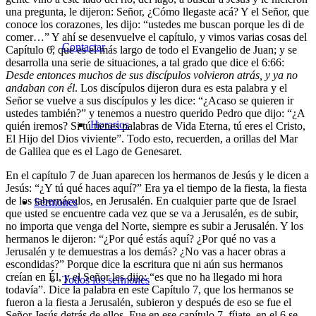
una pregunta, le dijeron: Señor, ¿Cómo llegaste acá? Y el Señor, que
conoce los corazones, les dijo: “ustedes me buscan porque les di de
comer…” Y ahí se desenvuelve el capítulo, y vimos varias cosas del
Contactar
Capítulo 6, que es el más largo de todo el Evangelio de Juan; y se
desarrolla una serie de situaciones, a tal grado que dice el 6:66:
Desde entonces muchos de sus discípulos volvieron atrás, y ya no
andaban con él
. Los discípulos dijeron dura es esta palabra y el
Señor se vuelve a sus discípulos y les dice: “¿Acaso se quieren ir
ustedes también?” y tenemos a nuestro querido Pedro que dijo: “¿A
Horarios
quién iremos? Si tú tienes palabras de Vida Eterna, tú eres el Cristo,
El Hijo del Dios viviente”. Todo esto, recuerden, a orillas del Mar
de Galilea que es el Lago de Genesaret.
En el capítulo 7 de Juan aparecen los hermanos de Jesús y le dicen a
Jesús: “¿Y tú qué haces aquí?” Era ya el tiempo de la fiesta, la fiesta
de los tabernáculos, en Jerusalén. En cualquier parte que de Israel
Sermones
que usted se encuentre cada vez que se va a Jerusalén, es de subir,
no importa que venga del Norte, siempre es subir a Jerusalén. Y los
hermanos le dijeron: “¿Por qué estás aquí? ¿Por qué no vas a
Jerusalén y te demuestras a los demás? ¿No vas a hacer obras a
escondidas?” Porque dice la escritura que ni aún sus hermanos
creían en Él, y el Señor les dijo: “es que no ha llegado mi hora
Todos los sermones
todavía”. Dice la palabra en este Capítulo 7, que los hermanos se
fueron a la fiesta a Jerusalén, subieron y después de eso se fue el
Señor Jesús detrás de ellos. Fue en ese capítulo 7, fíjate, en el 6 se