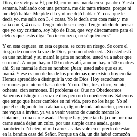
Dios, de vivir para Él, por Él, como nos manda en su palabra. Y esta
semana, hablando con una persona, me dio tanta tristeza, porque ni
me dejó hablar. Me pide cita y ni me dejó hablar. Y cosa que le
decía yo, me salía con 3, 4 cosas. Yo le decía otra cosa más y me
salía con 3, 4 cosas. Tengo miedo ser ciego. Tengo miedo de pensar
que yo soy cristiano, soy hijo de Dios, que voy directamente para el
cielo y que Jesús diga: “no te conozco, no sé quién eres”.
Y en esta ceguera, en esta ceguera, se corre un riesgo. Se corre el
riesgo de conocer la voz de Dios, pero no obedecerla. Si usted está
en una multitud y su mamá le grita su nombre, usted va a saber que
su mamá. Aunque hayan 100 madres ahí, aunque hayan 500 madres
ahí. Si su mamá le dice su nombre: ¡Juan¡ usted sabe que es su
mamá. Y ese es uno de los de los problemas que existen hoy en día:
Hemos aprendido a distinguir la voz de Dios. Hoy escuchamos
sermones por internet hasta decir: Ya no. Dos, tres, cinco, veinte,
ochenta, cien sermones. El problema es: Que no Obedecemos.
Sabemos distinguir la voz de dios pero no lo obedecemos. Sabemos
que tengo que hacer cambios en mi vida, pero no los hago. Yo sé
que él es digno de toda alabanza, digno de toda adoración, pero no
me vayan a invitar, ya va a venir verano de cuando menos lo
sintamos, a una carne asada. Porque hay gente tan baja que por una
carne asada dejan un culto, por una simple carne asada, gente
hambrienta. Ni cien, ni mil carnes asadas vale en el precio de estar
en la bendita casa del Señor. Porque un día, un día habrá comezón