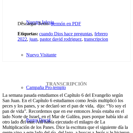
Nuestra Iglesia
Descargar Texto:
Sermón en PDF
Etiquetas:
cuando Dios hace preguntas
,
febrero
2022
,
juan
,
pastor david rodriguez
,
transcripcion
Nuevo Visitante
TRANSCRIPCIÓN
Campaña Pro-templo
La semana pasada estudiamos el Capítulo 6 del Evangelio según
San Juan. En el Capítulo 6 estudiamos como Jesús multiplicó los
peces y los panes, y se declaró ser el pan de vida, dijo: “Yo soy el
pan de vida”. Recordemos que en ese entonces Jesús estaba en el
lado Norte de Israel, en el Mar de Galilea, pues porque había ido al
Pastor David
otro lado del mar. Allí había ejecutado el milagro de La
Multiplicación de los Panes. Dice la escritura que el siguiente día la
gente vino a este lado del río, del lago, a buscar a Jesús y le hicieron