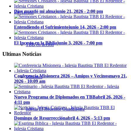
Dios guardó mi alma
junio 21, 2026 - 2:00 pm
En Acción
Entendiendo el Sufrimiento
junio 14, 2026 - 2:00 pm
El Incesto en la Biblia
junio 3, 2026 - 7:00 pm
TBB en acción
Ultimas Noticias
Conferencia Misionera 2026 – Amigos y Vecinos
mayo 21,
Misiones
2026 - 10:09 am
Nuevo Programa de Diplomados en TBB
abril 26, 2026 -
4:11 pm
Iglesia El Redentor Guadalajara
Domingo de Resurrección
abril 4, 2026 - 5:13 pm