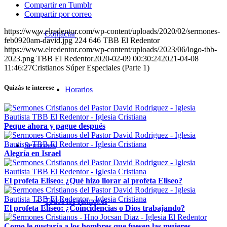
Compartir en Tumblr
Compartir por correo
https://www.elredentor.com/wp-content/uploads/2020/02/sermones-
Contactar
feb0920am-david.jpg
224
646
TBB El Redentor
https://www.elredentor.com/wp-content/uploads/2023/06/logo-tbb-
2023.png
TBB El Redentor
2020-02-09 00:30:24
2021-04-08
11:46:27
Cristianos Súper Especiales (Parte 1)
Quizás te interese
Horarios
Peque ahora y pague después
Sermones
Alegría en Israel
El profeta Eliseo: ¿Qué hizo llorar al profeta Eliseo?
Todos los sermones
El profeta Eliseo: ¿Coincidencias o Dios trabajando?
Como le gustaría a los hombres que fuesen las mujeres