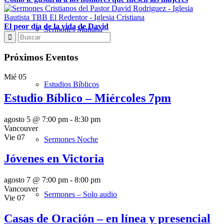
El peor día de la vida de David
Sermones Mañana
Próximos Eventos
Mié
05
Estudios Bíblicos
Estudio Bíblico – Miércoles 7pm
agosto 5 @ 7:00 pm
-
8:30 pm
Vancouver
Vie
07
Sermones Noche
Jóvenes en Victoria
agosto 7 @ 7:00 pm
-
8:00 pm
Vancouver
Sermones – Solo audio
Vie
07
Casas de Oración – en línea y presencial