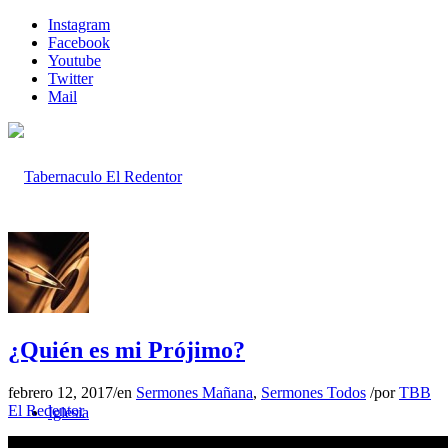
Instagram
Facebook
Youtube
Twitter
Mail
Inicio
¿Quién es mi Prójimo?
febrero 12, 2017
/
en
Sermones Mañana
,
Sermones Todos
/
por
TBB
El Redentor
Iglesia