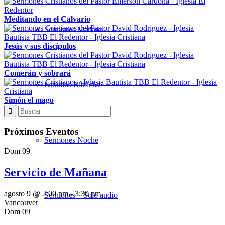
Meditando en el Calvario
Sermones Mañana
Jesús y sus discípulos
Comerán y sobrará
Estudios Bíblicos
Simón el mago
Próximos Eventos
Sermones Noche
Dom
09
Servicio de Mañana
agosto 9 @ 2:00 pm
-
3:30 pm
Sermones – Solo audio
Vancouver
Dom
09