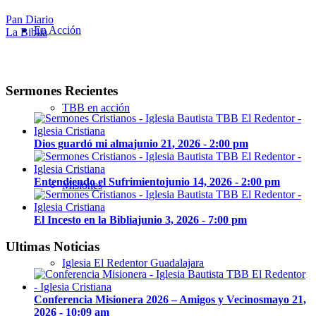
Pan Diario
En Acción
La Biblia
Sermones Recientes
TBB en acción
Dios guardó mi alma
junio 21, 2026 - 2:00 pm
Entendiendo el Sufrimiento
junio 14, 2026 - 2:00 pm
Misiones
El Incesto en la Biblia
junio 3, 2026 - 7:00 pm
Ultimas Noticias
Iglesia El Redentor Guadalajara
Conferencia Misionera 2026 – Amigos y Vecinos
mayo 21,
2026 - 10:09 am