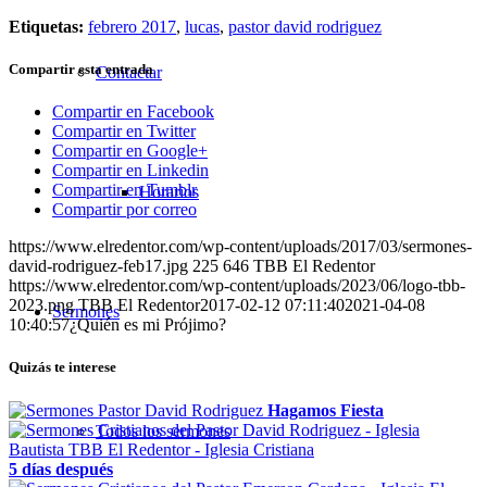
Etiquetas:
febrero 2017
,
lucas
,
pastor david rodriguez
Compartir esta entrada
Contactar
Compartir en Facebook
Compartir en Twitter
Compartir en Google+
Compartir en Linkedin
Compartir en Tumblr
Horarios
Compartir por correo
https://www.elredentor.com/wp-content/uploads/2017/03/sermones-
david-rodriguez-feb17.jpg
225
646
TBB El Redentor
https://www.elredentor.com/wp-content/uploads/2023/06/logo-tbb-
2023.png
TBB El Redentor
2017-02-12 07:11:40
2021-04-08
Sermones
10:40:57
¿Quién es mi Prójimo?
Quizás te interese
Hagamos Fiesta
Todos los sermones
5 días después