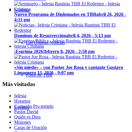
Noticias
Nuevo Programa de Diplomados en TBB
abril 26, 2026 -
4:11 pm
Domingo de Resurrección
abril 4, 2026 - 5:13 pm
Las Últimas Noticias
¡Esgrima 2026!
febrero 8, 2026 - 2:58 pm
«Sin miedo» – con Pastor Joe Rosa y cantante Gustavo
Lima
enero 13, 2026 - 9:07 pm
Fotos de TBB
Más visitadas
Iglesia
Horarios
Campaña Pro-templo
Eventos
Pastor David
Quién es Dios
Misiones
Casas de Oración