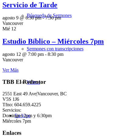
Servicio de Tarde
Búsqueda de Sermones
agosto 9 @ 6:30 pm
-
7:30 pm
Vancouver
Mié
12
Estudio Bíblico – Miércoles 7pm
Sermones con transcripciones
agosto 12 @ 7:00 pm
-
8:30 pm
Vancouver
Ver Más
TBB El Redentor
Videos
2551 East 49 Ave|Vancouver, BC
V5S 1J6
Tfno: 604.659.4225
Servicios:
Domingos 2pm y 6:30pm
En Vivo
Miércoles 7pm
Enlaces