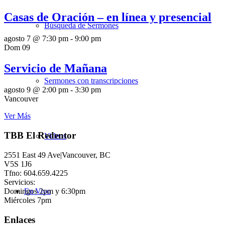
Casas de Oración – en línea y presencial
Búsqueda de Sermones
agosto 7 @ 7:30 pm
-
9:00 pm
Dom
09
Servicio de Mañana
Sermones con transcripciones
agosto 9 @ 2:00 pm
-
3:30 pm
Vancouver
Ver Más
TBB El Redentor
Videos
2551 East 49 Ave|Vancouver, BC
V5S 1J6
Tfno: 604.659.4225
Servicios:
Domingos 2pm y 6:30pm
En Vivo
Miércoles 7pm
Enlaces