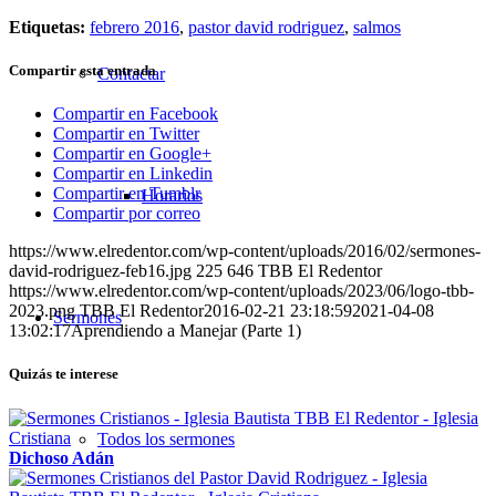
Etiquetas:
febrero 2016
,
pastor david rodriguez
,
salmos
Compartir esta entrada
Contactar
Compartir en Facebook
Compartir en Twitter
Compartir en Google+
Compartir en Linkedin
Compartir en Tumblr
Horarios
Compartir por correo
https://www.elredentor.com/wp-content/uploads/2016/02/sermones-
david-rodriguez-feb16.jpg
225
646
TBB El Redentor
https://www.elredentor.com/wp-content/uploads/2023/06/logo-tbb-
2023.png
TBB El Redentor
2016-02-21 23:18:59
2021-04-08
Sermones
13:02:17
Aprendiendo a Manejar (Parte 1)
Quizás te interese
Todos los sermones
Dichoso Adán