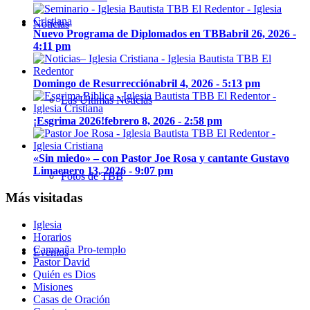
Noticias
Nuevo Programa de Diplomados en TBB
abril 26, 2026 -
4:11 pm
Domingo de Resurrección
abril 4, 2026 - 5:13 pm
Las Últimas Noticias
¡Esgrima 2026!
febrero 8, 2026 - 2:58 pm
«Sin miedo» – con Pastor Joe Rosa y cantante Gustavo
Lima
enero 13, 2026 - 9:07 pm
Fotos de TBB
Más visitadas
Iglesia
Horarios
Campaña Pro-templo
Eventos
Pastor David
Quién es Dios
Misiones
Casas de Oración