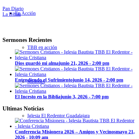
Pan Diario
En Acción
La Biblia
Sermones Recientes
TBB en acción
Dios guardó mi alma
junio 21, 2026 - 2:00 pm
Entendiendo el Sufrimiento
junio 14, 2026 - 2:00 pm
Misiones
El Incesto en la Biblia
junio 3, 2026 - 7:00 pm
Ultimas Noticias
Iglesia El Redentor Guadalajara
Conferencia Misionera 2026 – Amigos y Vecinos
mayo 21,
2026 - 10:09 am