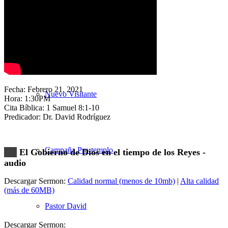
Nuestra Iglesia
Fecha: Febrero 21, 2021
Nuevo Visitante
Hora: 1:30PM
Cita Bíblica: 1 Samuel 8:1-10
Predicador: Dr. David Rodríguez
Campaña Pro-templo
El Gobierno de Dios en el tiempo de los Reyes -
audio
Descargar Sermon:
Calidad normal (menos de 10mb)
|
Alta calidad
(más de 60MB)
Pastor David
Descargar Sermon: