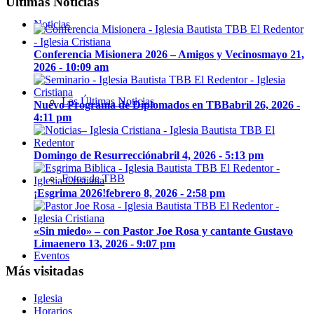
Ultimas Noticias
Noticias
Conferencia Misionera 2026 – Amigos y Vecinos
mayo 21,
2026 - 10:09 am
Las Últimas Noticias
Nuevo Programa de Diplomados en TBB
abril 26, 2026 -
4:11 pm
Domingo de Resurrección
abril 4, 2026 - 5:13 pm
Fotos de TBB
¡Esgrima 2026!
febrero 8, 2026 - 2:58 pm
«Sin miedo» – con Pastor Joe Rosa y cantante Gustavo
Lima
enero 13, 2026 - 9:07 pm
Eventos
Más visitadas
Iglesia
Horarios