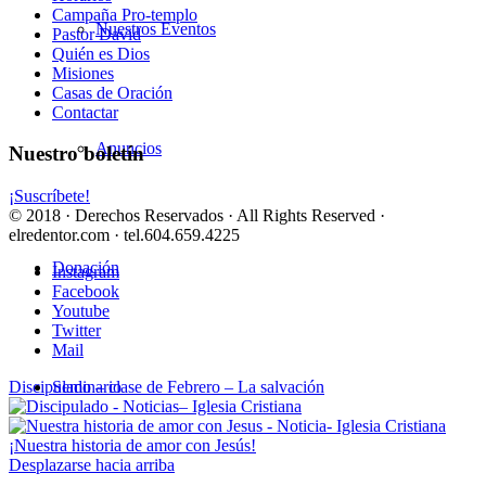
Campaña Pro-templo
Nuestros Eventos
Pastor David
Quién es Dios
Misiones
Casas de Oración
Contactar
Anuncios
Nuestro boletín
¡Suscríbete!
© 2018 · Derechos Reservados · All Rights Reserved ·
elredentor.com · tel.604.659.4225
Donación
Instagram
Facebook
Youtube
Twitter
Mail
Discipulado – clase de Febrero – La salvación
Seminario
¡Nuestra historia de amor con Jesús!
Desplazarse hacia arriba