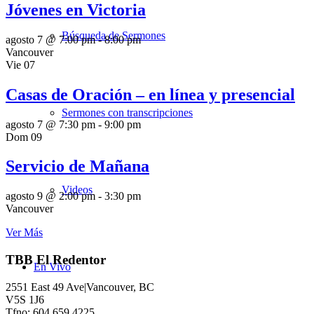
Jóvenes en Victoria
Búsqueda de Sermones
agosto 7 @ 7:00 pm
-
8:00 pm
Vancouver
Vie
07
Casas de Oración – en línea y presencial
Sermones con transcripciones
agosto 7 @ 7:30 pm
-
9:00 pm
Dom
09
Servicio de Mañana
Videos
agosto 9 @ 2:00 pm
-
3:30 pm
Vancouver
Ver Más
TBB El Redentor
En Vivo
2551 East 49 Ave|Vancouver, BC
V5S 1J6
Tfno: 604.659.4225