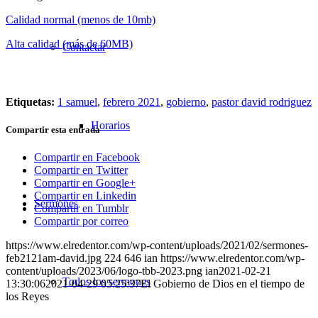
Calidad normal (menos de 10mb)
Alta calidad (más de 60MB)
Contactar
Etiquetas:
1 samuel
,
febrero 2021
,
gobierno
,
pastor david rodriguez
Horarios
Compartir esta entrada
Compartir en Facebook
Compartir en Twitter
Compartir en Google+
Compartir en Linkedin
Sermones
Compartir en Tumblr
Compartir por correo
https://www.elredentor.com/wp-content/uploads/2021/02/sermones-
feb2121am-david.jpg
224
646
ian
https://www.elredentor.com/wp-
content/uploads/2023/06/logo-tbb-2023.png
ian
2021-02-21
Todos los sermones
13:30:06
2021-04-29 05:25:37
El Gobierno de Dios en el tiempo de
los Reyes