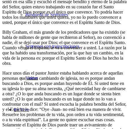
sentó en esa silla y escuchó el mensaje bendito y eterno de la palabra
del Señor, quien estuvo trabajando en su corazón fue el Santo
Espíritu de Dios porque es el único que convence. Yo podría hacer
Búsqueda de Sermones
todos los malabares que usted quiera, yo no lo puedo convencer a
usted, porque el único que convence es el Espíritu Santo de Dios.
Billy Graham, el más grande de los predicadores que ha existido (se
habla de millones de gente que recibieron al Señor), no convenció a
nadie, él se dejó usar por Dios; el que convence es el Espíritu Santo.
Sermones con transcripciones
Cuando venga el Espíritu, le va a convencer a usted. La razón por la
que ha habido una transformación, por la que hay un cambio, en la
vida de la persona es: porque el Espíritu Santo de Dios ha hecho la
obra.
Hace unos días el pastor Junior estaba hablando acerca de aquellas
Videos
personas que andan cambiando de iglesia, no es porque andan
buscando a Dios, es porque andan huyendo de Él. Si usted tiene en
su iglesia lo que su alma necesita, ¿Qué necesidad hay de cambiarse
a otra? ¿O lo que anda buscando es un lugar donde se sienta bien
usted? ¿O lo que anda buscando es un lugar donde no lo van a
confrontar con el mal? Si usted escucha la palabra bendita del Señor,
y el Espíritu le dice: “Oye -Juan- no está bien esa manera de vivir.
En Vivo
Resuelve los problemas de tu vida, pon orden a tu vida sentimental,
o a tu vida espiritual”. La gente no quiere escuchar esas cosas.
Solamente el Espíritu de Dios puede traer un avivamiento de