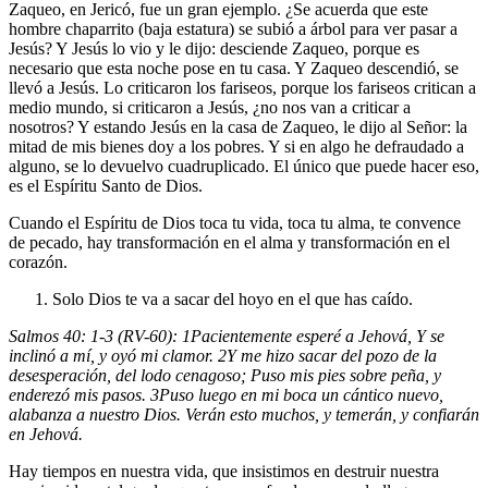
Zaqueo, en Jericó, fue un gran ejemplo. ¿Se acuerda que este
hombre chaparrito (baja estatura) se subió a árbol para ver pasar a
Jesús? Y Jesús lo vio y le dijo: desciende Zaqueo, porque es
necesario que esta noche pose en tu casa. Y Zaqueo descendió, se
llevó a Jesús. Lo criticaron los fariseos, porque los fariseos critican a
medio mundo, si criticaron a Jesús, ¿no nos van a criticar a
nosotros? Y estando Jesús en la casa de Zaqueo, le dijo al Señor: la
mitad de mis bienes doy a los pobres. Y si en algo he defraudado a
alguno, se lo devuelvo cuadruplicado. El único que puede hacer eso,
es el Espíritu Santo de Dios.
Cuando el Espíritu de Dios toca tu vida, toca tu alma, te convence
de pecado, hay transformación en el alma y transformación en el
corazón.
Solo Dios te va a sacar del hoyo en el que has caído.
Salmos 40: 1-3 (RV-60):
1
Pacientemente esperé a Jehová, Y se
inclinó a mí, y oyó mi clamor.
2
Y me hizo sacar del pozo de la
desesperación, del lodo cenagoso; Puso mis pies sobre peña, y
enderezó mis pasos.
3
Puso luego en mi boca un cántico nuevo,
alabanza a nuestro Dios. Verán esto muchos, y temerán, y confiarán
en Jehová.
Hay tiempos en nuestra vida, que insistimos en destruir nuestra