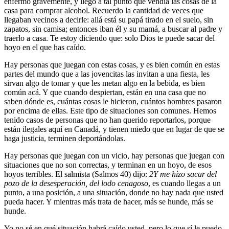
enfermó gravemente, y llegó a tal punto que vendía las cosas de la
casa para comprar alcohol. Recuerdo la cantidad de veces que
llegaban vecinos a decirle: allá está su papá tirado en el suelo, sin
zapatos, sin camisa; entonces iban él y su mamá, a buscar al padre y
traerlo a casa. Te estoy diciendo que: solo Dios te puede sacar del
hoyo en el que has caído.
Hay personas que juegan con estas cosas, y es bien común en estas
partes del mundo que a las jovencitas las invitan a una fiesta, les
sirvan algo de tomar y que les metan algo en la bebida, es bien
común acá. Y que cuando despiertan, están en una casa que no
saben dónde es, cuántas cosas le hicieron, cuántos hombres pasaron
por encima de ellas. Este tipo de situaciones son comunes. Hemos
tenido casos de personas que no han querido reportarlos, porque
están ilegales aquí en Canadá, y tienen miedo que en lugar de que se
haga justicia, terminen deportándolas.
Hay personas que juegan con un vicio, hay personas que juegan con
situaciones que no son correctas, y terminan en un hoyo, de esos
hoyos terribles. El salmista (Salmos 40) dijo:
2
Y me hizo sacar del
pozo de la desesperación, del lodo cenagoso
, es cuando llegas a un
punto, a una posición, a una situación, donde no hay nada que usted
pueda hacer. Y mientras más trata de hacer, más se hunde, más se
hunde.
Yo no sé en qué situación habrá caído usted, pero lo que sí le puedo