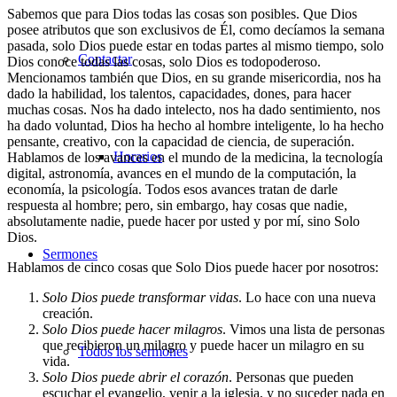
Sabemos que para Dios todas las cosas son posibles. Que Dios
posee atributos que son exclusivos de Él, como decíamos la semana
pasada, solo Dios puede estar en todas partes al mismo tiempo, solo
Contactar
Dios conoce todas las cosas, solo Dios es todopoderoso.
Mencionamos también que Dios, en su grande misericordia, nos ha
dado la habilidad, los talentos, capacidades, dones, para hacer
muchas cosas. Nos ha dado intelecto, nos ha dado sentimiento, nos
ha dado voluntad, Dios ha hecho al hombre inteligente, lo ha hecho
pensante, creativo, con la capacidad de ciencia, de superación.
Horarios
Hablamos de los avances en el mundo de la medicina, la tecnología
digital, astronomía, avances en el mundo de la computación, la
economía, la psicología. Todos esos avances tratan de darle
respuesta al hombre; pero, sin embargo, hay cosas que nadie,
absolutamente nadie, puede hacer por usted y por mí, sino Solo
Dios.
Sermones
Hablamos de cinco cosas que Solo Dios puede hacer por nosotros:
Solo Dios puede transformar vidas
. Lo hace con una nueva
creación.
Solo Dios puede hacer milagros
. Vimos una lista de personas
que recibieron un milagro y puede hacer un milagro en su
Todos los sermones
vida.
Solo Dios puede abrir el corazón
. Personas que pueden
escuchar el evangelio, venir a la iglesia, y no suceder nada en