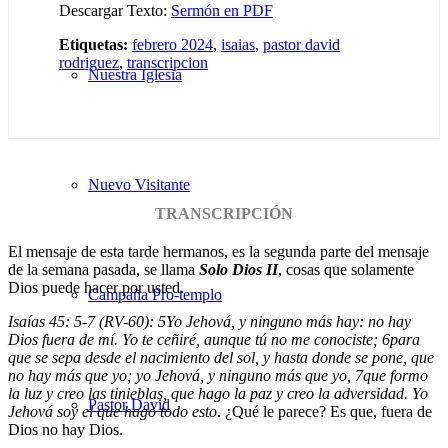
Descargar Texto:
Sermón en PDF
Etiquetas:
febrero 2024
,
isaias
,
pastor david
rodriguez
,
transcripcion
Nuestra Iglesia
Nuevo Visitante
TRANSCRIPCIÓN
El mensaje de esta tarde hermanos, es la segunda parte del mensaje
de la semana pasada, se llama
Solo Dios II
, cosas que solamente
Dios puede hacer por usted.
Campaña Pro-templo
Isaías 45: 5-7 (RV-60):
5
Yo Jehová, y ninguno más hay: no hay
Dios fuera de mí. Yo te ceñiré, aunque tú no me conociste;
6
para
que se sepa desde el nacimiento del sol, y hasta donde se pone, que
no hay más que yo; yo Jehová, y ninguno más que yo,
7
que formo
la luz y creo las tinieblas, que hago la paz y creo la adversidad. Yo
Pastor David
Jehová soy el que hago todo esto
. ¿Qué le parece? Es que, fuera de
Dios no hay Dios.