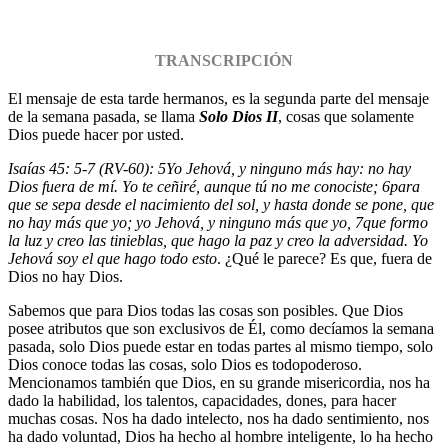
TRANSCRIPCIÓN
El mensaje de esta tarde hermanos, es la segunda parte del mensaje
de la semana pasada, se llama
Solo Dios II
, cosas que solamente
Dios puede hacer por usted.
Isaías 45: 5-7 (RV-60):
5
Yo Jehová, y ninguno más hay: no hay
Dios fuera de mí. Yo te ceñiré, aunque tú no me conociste;
6
para
que se sepa desde el nacimiento del sol, y hasta donde se pone, que
no hay más que yo; yo Jehová, y ninguno más que yo,
7
que formo
la luz y creo las tinieblas, que hago la paz y creo la adversidad. Yo
Jehová soy el que hago todo esto
. ¿Qué le parece? Es que, fuera de
Dios no hay Dios.
Sabemos que para Dios todas las cosas son posibles. Que Dios
posee atributos que son exclusivos de Él, como decíamos la semana
pasada, solo Dios puede estar en todas partes al mismo tiempo, solo
Dios conoce todas las cosas, solo Dios es todopoderoso.
Mencionamos también que Dios, en su grande misericordia, nos ha
dado la habilidad, los talentos, capacidades, dones, para hacer
muchas cosas. Nos ha dado intelecto, nos ha dado sentimiento, nos
ha dado voluntad, Dios ha hecho al hombre inteligente, lo ha hecho