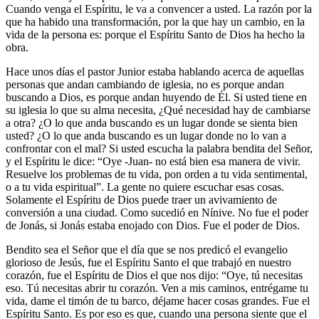
Cuando venga el Espíritu, le va a convencer a usted. La razón por la
que ha habido una transformación, por la que hay un cambio, en la
vida de la persona es: porque el Espíritu Santo de Dios ha hecho la
obra.
Hace unos días el pastor Junior estaba hablando acerca de aquellas
personas que andan cambiando de iglesia, no es porque andan
buscando a Dios, es porque andan huyendo de Él. Si usted tiene en
su iglesia lo que su alma necesita, ¿Qué necesidad hay de cambiarse
a otra? ¿O lo que anda buscando es un lugar donde se sienta bien
usted? ¿O lo que anda buscando es un lugar donde no lo van a
confrontar con el mal? Si usted escucha la palabra bendita del Señor,
y el Espíritu le dice: “Oye -Juan- no está bien esa manera de vivir.
Resuelve los problemas de tu vida, pon orden a tu vida sentimental,
o a tu vida espiritual”. La gente no quiere escuchar esas cosas.
Solamente el Espíritu de Dios puede traer un avivamiento de
conversión a una ciudad. Como sucedió en Nínive. No fue el poder
de Jonás, si Jonás estaba enojado con Dios. Fue el poder de Dios.
Bendito sea el Señor que el día que se nos predicó el evangelio
glorioso de Jesús, fue el Espíritu Santo el que trabajó en nuestro
corazón, fue el Espíritu de Dios el que nos dijo: “Oye, tú necesitas
eso. Tú necesitas abrir tu corazón. Ven a mis caminos, entrégame tu
vida, dame el timón de tu barco, déjame hacer cosas grandes. Fue el
Espíritu Santo. Es por eso es que, cuando una persona siente que el