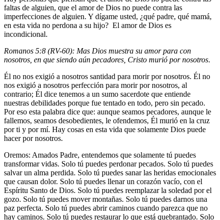
faltas de alguien, que el amor de Dios no puede contra las
imperfecciones de alguien. Y dígame usted, ¿qué padre, qué mamá,
en esta vida no perdona a su hijo? El amor de Dios es
incondicional.
Romanos 5:8 (RV-60): Mas Dios muestra su amor para con
nosotros, en que siendo aún pecadores, Cristo murió por nosotros
.
Él no nos exigió a nosotros santidad para morir por nosotros. Él no
nos exigió a nosotros perfección para morir por nosotros, al
contrario; Él dice tenemos a un sumo sacerdote que entiende
nuestras debilidades porque fue tentado en todo, pero sin pecado.
Por eso esta palabra dice que: aunque seamos pecadores, aunque le
fallemos, seamos desobedientes, le ofendemos, Él murió en la cruz
por ti y por mí. Hay cosas en esta vida que solamente Dios puede
hacer por nosotros.
Oremos: Amados Padre, entendemos que solamente tú puedes
transformar vidas. Solo tú puedes perdonar pecados. Solo tú puedes
salvar un alma perdida. Solo tú puedes sanar las heridas emocionales
que causan dolor. Solo tú puedes llenar un corazón vacío, con el
Espíritu Santo de Dios. Solo tú puedes reemplazar la soledad por el
gozo. Solo tú puedes mover montañas. Solo tú puedes darnos una
paz perfecta. Solo tú puedes abrir caminos cuando parezca que no
hay caminos. Solo tú puedes restaurar lo que está quebrantado. Solo