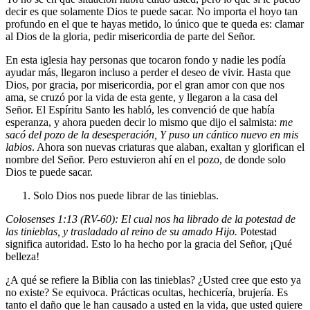
decir es que solamente Dios te puede sacar. No importa el hoyo tan
profundo en el que te hayas metido, lo único que te queda es: clamar
al Dios de la gloria, pedir misericordia de parte del Señor.
En esta iglesia hay personas que tocaron fondo y nadie les podía
ayudar más, llegaron incluso a perder el deseo de vivir. Hasta que
Dios, por gracia, por misericordia, por el gran amor con que nos
ama, se cruzó por la vida de esta gente, y llegaron a la casa del
Señor. El Espíritu Santo les habló, les convenció de que había
esperanza, y ahora pueden decir lo mismo que dijo el salmista:
me
sacó del pozo de la desesperación, Y puso un cántico nuevo en mis
labios
. Ahora son nuevas criaturas que alaban, exaltan y glorifican el
nombre del Señor. Pero estuvieron ahí en el pozo, de donde solo
Dios te puede sacar.
Solo Dios nos puede librar de las tinieblas.
Colosenses 1:13 (RV-60): El cual nos ha librado de la potestad de
las tinieblas, y trasladado al reino de su amado Hijo.
Potestad
significa autoridad. Esto lo ha hecho por la gracia del Señor, ¡Qué
belleza!
¿A qué se refiere la Biblia con las tinieblas? ¿Usted cree que esto ya
no existe? Se equivoca. Prácticas ocultas, hechicería, brujería. Es
tanto el daño que le han causado a usted en la vida, que usted quiere