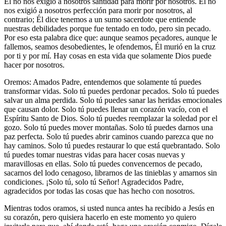
Él no nos exigió a nosotros santidad para morir por nosotros. Él no
nos exigió a nosotros perfección para morir por nosotros, al
contrario; Él dice tenemos a un sumo sacerdote que entiende
nuestras debilidades porque fue tentado en todo, pero sin pecado.
Por eso esta palabra dice que: aunque seamos pecadores, aunque le
fallemos, seamos desobedientes, le ofendemos, Él murió en la cruz
por ti y por mí. Hay cosas en esta vida que solamente Dios puede
hacer por nosotros.
Oremos: Amados Padre, entendemos que solamente tú puedes
transformar vidas. Solo tú puedes perdonar pecados. Solo tú puedes
salvar un alma perdida. Solo tú puedes sanar las heridas emocionales
que causan dolor. Solo tú puedes llenar un corazón vacío, con el
Espíritu Santo de Dios. Solo tú puedes reemplazar la soledad por el
gozo. Solo tú puedes mover montañas. Solo tú puedes darnos una
paz perfecta. Solo tú puedes abrir caminos cuando parezca que no
hay caminos. Solo tú puedes restaurar lo que está quebrantado. Solo
tú puedes tomar nuestras vidas para hacer cosas nuevas y
maravillosas en ellas. Solo tú puedes convencernos de pecado,
sacarnos del lodo cenagoso, librarnos de las tinieblas y amarnos sin
condiciones. ¡Solo tú, solo tú Señor! Agradecidos Padre,
agradecidos por todas las cosas que has hecho con nosotros.
Mientras todos oramos, si usted nunca antes ha recibido a Jesús en
su corazón, pero quisiera hacerlo en este momento yo quiero