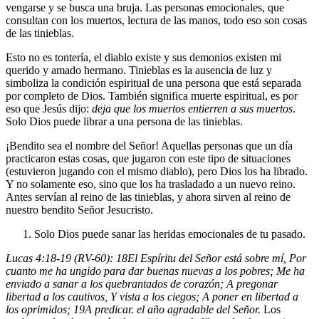
vengarse y se busca una bruja. Las personas emocionales, que
consultan con los muertos, lectura de las manos, todo eso son cosas
de las tinieblas.
Esto no es tontería, el diablo existe y sus demonios existen mi
querido y amado hermano. Tinieblas es la ausencia de luz y
simboliza la condición espiritual de una persona que está separada
por completo de Dios. También significa muerte espiritual, es por
eso que Jesús dijo:
deja que los muertos entierren a sus muertos
.
Solo Dios puede librar a una persona de las tinieblas.
¡Bendito sea el nombre del Señor! Aquellas personas que un día
practicaron estas cosas, que jugaron con este tipo de situaciones
(estuvieron jugando con el mismo diablo), pero Dios los ha librado.
Y no solamente eso, sino que los ha trasladado a un nuevo reino.
Antes servían al reino de las tinieblas, y ahora sirven al reino de
nuestro bendito Señor Jesucristo.
Solo Dios puede sanar las heridas emocionales de tu pasado.
Lucas 4:18-19 (RV-60):
18
El Espíritu del Señor está sobre mí, Por
cuanto me ha ungido para dar buenas nuevas a los pobres; Me ha
enviado a sanar a los quebrantados de corazón; A pregonar
libertad a los cautivos, Y vista a los ciegos; A poner en libertad a
los oprimidos;
19
A predicar. el año agradable del Señor.
Los