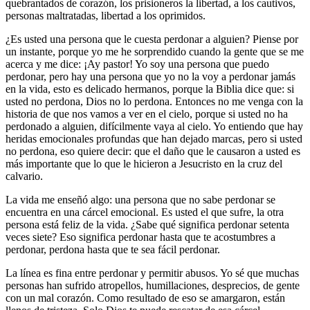
quebrantados de corazón, los prisioneros la libertad, a los cautivos,
personas maltratadas, libertad a los oprimidos.
¿Es usted una persona que le cuesta perdonar a alguien? Piense por
un instante, porque yo me he sorprendido cuando la gente que se me
acerca y me dice: ¡Ay pastor! Yo soy una persona que puedo
perdonar, pero hay una persona que yo no la voy a perdonar jamás
en la vida, esto es delicado hermanos, porque la Biblia dice que: si
usted no perdona, Dios no lo perdona. Entonces no me venga con la
historia de que nos vamos a ver en el cielo, porque si usted no ha
perdonado a alguien, difícilmente vaya al cielo. Yo entiendo que hay
heridas emocionales profundas que han dejado marcas, pero si usted
no perdona, eso quiere decir: que el daño que le causaron a usted es
más importante que lo que le hicieron a Jesucristo en la cruz del
calvario.
La vida me enseñó algo: una persona que no sabe perdonar se
encuentra en una cárcel emocional. Es usted el que sufre, la otra
persona está feliz de la vida. ¿Sabe qué significa perdonar setenta
veces siete? Eso significa perdonar hasta que te acostumbres a
perdonar, perdona hasta que te sea fácil perdonar.
La línea es fina entre perdonar y permitir abusos. Yo sé que muchas
personas han sufrido atropellos, humillaciones, desprecios, de gente
con un mal corazón. Como resultado de eso se amargaron, están