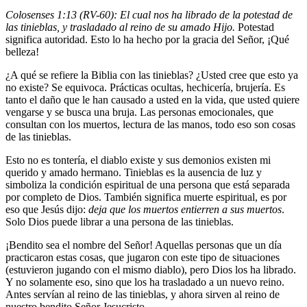
Colosenses 1:13 (RV-60): El cual nos ha librado de la potestad de
las tinieblas, y trasladado al reino de su amado Hijo.
Potestad
significa autoridad. Esto lo ha hecho por la gracia del Señor, ¡Qué
belleza!
¿A qué se refiere la Biblia con las tinieblas? ¿Usted cree que esto ya
no existe? Se equivoca. Prácticas ocultas, hechicería, brujería. Es
tanto el daño que le han causado a usted en la vida, que usted quiere
vengarse y se busca una bruja. Las personas emocionales, que
consultan con los muertos, lectura de las manos, todo eso son cosas
de las tinieblas.
Esto no es tontería, el diablo existe y sus demonios existen mi
querido y amado hermano. Tinieblas es la ausencia de luz y
simboliza la condición espiritual de una persona que está separada
por completo de Dios. También significa muerte espiritual, es por
eso que Jesús dijo:
deja que los muertos entierren a sus muertos
.
Solo Dios puede librar a una persona de las tinieblas.
¡Bendito sea el nombre del Señor! Aquellas personas que un día
practicaron estas cosas, que jugaron con este tipo de situaciones
(estuvieron jugando con el mismo diablo), pero Dios los ha librado.
Y no solamente eso, sino que los ha trasladado a un nuevo reino.
Antes servían al reino de las tinieblas, y ahora sirven al reino de
nuestro bendito Señor Jesucristo.