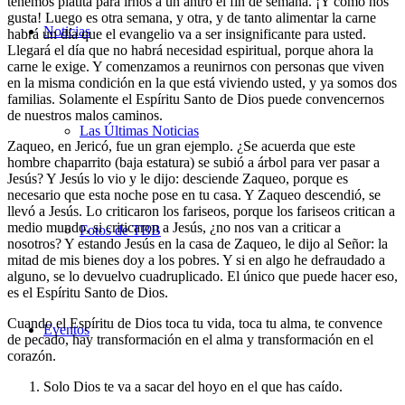
tenemos platita para irnos a un antro el fin de semana. ¡Y como nos
gusta! Luego es otra semana, y otra, y de tanto alimentar la carne
Noticias
habrá un día que el evangelio va a ser insignificante para usted.
Llegará el día que no habrá necesidad espiritual, porque ahora la
carne le exige. Y comenzamos a reunirnos con personas que viven
en la misma condición en la que está viviendo usted, y ya somos dos
familias. Solamente el Espíritu Santo de Dios puede convencernos
de nuestros malos caminos.
Las Últimas Noticias
Zaqueo, en Jericó, fue un gran ejemplo. ¿Se acuerda que este
hombre chaparrito (baja estatura) se subió a árbol para ver pasar a
Jesús? Y Jesús lo vio y le dijo: desciende Zaqueo, porque es
necesario que esta noche pose en tu casa. Y Zaqueo descendió, se
llevó a Jesús. Lo criticaron los fariseos, porque los fariseos critican a
medio mundo, si criticaron a Jesús, ¿no nos van a criticar a
Fotos de TBB
nosotros? Y estando Jesús en la casa de Zaqueo, le dijo al Señor: la
mitad de mis bienes doy a los pobres. Y si en algo he defraudado a
alguno, se lo devuelvo cuadruplicado. El único que puede hacer eso,
es el Espíritu Santo de Dios.
Cuando el Espíritu de Dios toca tu vida, toca tu alma, te convence
Eventos
de pecado, hay transformación en el alma y transformación en el
corazón.
Solo Dios te va a sacar del hoyo en el que has caído.