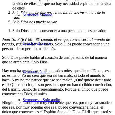
la vida de ellos, porque no hay necesidad espiritual en la vida
de ellos.
Solo Dios puede dar paz en medio de las tormentas de la
Sermones Mañana
vida
.
Solo Dios nos puede salvar
.
Solo Dios puede convencer a una persona que es pecador.
Juan 16: 8 (RV-60):
8
Y cuando él venga, convencerá al mundo de
Estudios Bíblicos
pecado, y de justicia y de juicio
. Solo Dios puede convencer a una
persona de su pecado, nadie más.
Solo Dios puede hablar al corazón de una persona, de tal manera
que se arrepienta, Solo Dios.
Hay mucha gente hoy en día, amados míos, que dicen: “Es que eso
Sermones Noche
no es malo. Yo no crea que sea así tan malo, si todo el mundo lo
hace. A mí no me parece que eso sea malo”. ¿Qué quiere decir todo
eso? Quiere decir que son personas que no han recibido convicción,
del Espíritu Santo, de arrepentimiento. Porque el único que puede
convencer es Dios, el único.
Sermones – Solo audio
Ningún predicador por muy elocuente que sea, por muy carismático
que sea, por muy popular que sea, puede convencer a nadie, el
único que convence es el Espíritu Santo de Dios. El día que usted se