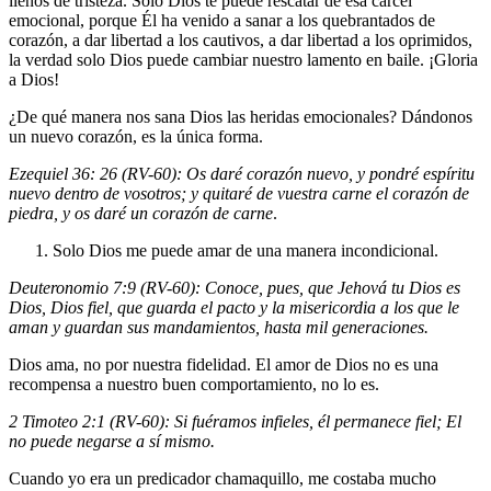
llenos de tristeza. Solo Dios te puede rescatar de esa cárcel
emocional, porque Él ha venido a sanar a los quebrantados de
corazón, a dar libertad a los cautivos, a dar libertad a los oprimidos,
la verdad solo Dios puede cambiar nuestro lamento en baile. ¡Gloria
a Dios!
¿De qué manera nos sana Dios las heridas emocionales? Dándonos
un nuevo corazón, es la única forma.
Ezequiel 36: 26 (RV-60): Os daré corazón nuevo, y pondré espíritu
nuevo dentro de vosotros; y quitaré de vuestra carne el corazón de
piedra, y os daré un corazón de carne
.
Solo Dios me puede amar de una manera incondicional
.
Deuteronomio 7:9 (RV-60): Conoce, pues, que Jehová tu Dios es
Dios, Dios fiel, que guarda el pacto y la misericordia a los que le
aman y guardan sus mandamientos, hasta mil generaciones.
Dios ama, no por nuestra fidelidad. El amor de Dios no es una
recompensa a nuestro buen comportamiento, no lo es.
2 Timoteo 2:1 (RV-60): Si fuéramos infieles, él permanece fiel; El
no puede negarse a sí mismo.
Cuando yo era un predicador chamaquillo, me costaba mucho