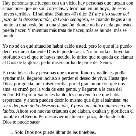
Hay personas que juegan con un vicio, hay personas que juegan con
situaciones que no son correctas, y terminan en un hoyo, de esos
hoyos terribles. El salmista (Salmos 40) dijo:
2
Y me hizo sacar del
pozo de la desesperación, del lodo cenagoso
, es cuando llegas a un
punto, a una posición, a una situación, donde no hay nada que usted
pueda hacer. Y mientras más trata de hacer, más se hunde, más se
hunde.
Yo no sé en qué situación habrá caído usted, pero lo que sí le puedo
decir es que solamente Dios te puede sacar. No importa el hoyo tan
profundo en el que te hayas metido, lo único que te queda es: clamar
al Dios de la gloria, pedir misericordia de parte del Señor.
En esta iglesia hay personas que tocaron fondo y nadie les podía
ayudar más, llegaron incluso a perder el deseo de vivir. Hasta que
Dios, por gracia, por misericordia, por el gran amor con que nos
ama, se cruzó por la vida de esta gente, y llegaron a la casa del
Señor. El Espíritu Santo les habló, les convenció de que había
esperanza, y ahora pueden decir lo mismo que dijo el salmista:
me
sacó del pozo de la desesperación, Y puso un cántico nuevo en mis
labios
. Ahora son nuevas criaturas que alaban, exaltan y glorifican el
nombre del Señor. Pero estuvieron ahí en el pozo, de donde solo
Dios te puede sacar.
Solo Dios nos puede librar de las tinieblas.