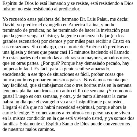
Espíritu de Dios lo está llamando y se resiste, está resistiendo a Dios
mismo; no está resistiendo al predicador.
Yo recuerdo estas palabras del hermano Dr. Luis Palau, me decía:
David, yo predico el evangelio en América Latina, y no he
terminado de predicar, no he terminado de hacer la invitación para
que la gente venga a Cristo; y la gente comienza a bajar (en los
grandes escenarios) por cientos y por miles para recibir a Cristo en
sus corazones. Sin embargo, en el norte de América tú predicas en
una iglesia y tienes que pasar casi 15 minutos haciendo el llamado.
En estas partes del mundo las ataduras son mayores, amados míos,
que en otras partes. ¿Por qué? Porque hay demasiado pecado, hay
un pecado fácil. Es fácil para la gente sentirse amarrado,
encadenado, a ese tipo de situaciones es fácil, probar cosas que
nunca pudimos probar en nuestros países. Nos damos cuenta que
hay facilidad, que si trabajamos dos o tres horitas más en la semana
tenemos platita para irnos a un antro el fin de semana. ¡Y como nos
gusta! Luego es otra semana, y otra, y de tanto alimentar la carne
habrá un día que el evangelio va a ser insignificante para usted.
Llegará el día que no habrá necesidad espiritual, porque ahora la
carne le exige. Y comenzamos a reunirnos con personas que viven
en la misma condición en la que está viviendo usted, y ya somos dos
familias. Solamente el Espíritu Santo de Dios puede convencernos
de nuestros malos caminos.