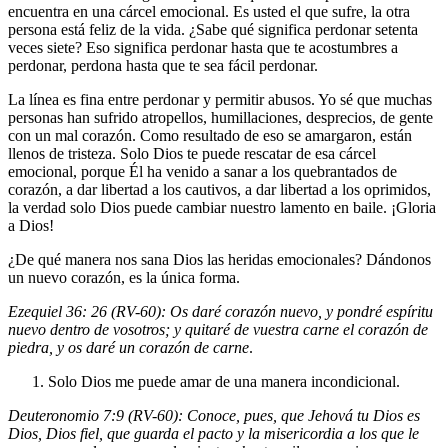
encuentra en una cárcel emocional. Es usted el que sufre, la otra
persona está feliz de la vida. ¿Sabe qué significa perdonar setenta
veces siete? Eso significa perdonar hasta que te acostumbres a
perdonar, perdona hasta que te sea fácil perdonar.
La línea es fina entre perdonar y permitir abusos. Yo sé que muchas
personas han sufrido atropellos, humillaciones, desprecios, de gente
con un mal corazón. Como resultado de eso se amargaron, están
llenos de tristeza. Solo Dios te puede rescatar de esa cárcel
emocional, porque Él ha venido a sanar a los quebrantados de
corazón, a dar libertad a los cautivos, a dar libertad a los oprimidos,
la verdad solo Dios puede cambiar nuestro lamento en baile. ¡Gloria
a Dios!
¿De qué manera nos sana Dios las heridas emocionales? Dándonos
un nuevo corazón, es la única forma.
Ezequiel 36: 26 (RV-60): Os daré corazón nuevo, y pondré espíritu
nuevo dentro de vosotros; y quitaré de vuestra carne el corazón de
piedra, y os daré un corazón de carne
.
Solo Dios me puede amar de una manera incondicional
.
Deuteronomio 7:9 (RV-60): Conoce, pues, que Jehová tu Dios es
Dios, Dios fiel, que guarda el pacto y la misericordia a los que le