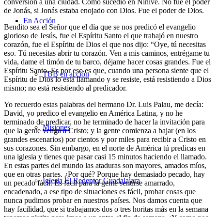
conversión a una ciudad. Como sucedió en Nínive. No fue el poder
de Jonás, si Jonás estaba enojado con Dios. Fue el poder de Dios.
En Acción
Bendito sea el Señor que el día que se nos predicó el evangelio
glorioso de Jesús, fue el Espíritu Santo el que trabajó en nuestro
corazón, fue el Espíritu de Dios el que nos dijo: “Oye, tú necesitas
eso. Tú necesitas abrir tu corazón. Ven a mis caminos, entrégame tu
vida, dame el timón de tu barco, déjame hacer cosas grandes. Fue el
Espíritu Santo. Es por eso es que, cuando una persona siente que el
TBB en acción
Espíritu de Dios lo está llamando y se resiste, está resistiendo a Dios
mismo; no está resistiendo al predicador.
Yo recuerdo estas palabras del hermano Dr. Luis Palau, me decía:
David, yo predico el evangelio en América Latina, y no he
terminado de predicar, no he terminado de hacer la invitación para
Misiones
que la gente venga a Cristo; y la gente comienza a bajar (en los
grandes escenarios) por cientos y por miles para recibir a Cristo en
sus corazones. Sin embargo, en el norte de América tú predicas en
una iglesia y tienes que pasar casi 15 minutos haciendo el llamado.
En estas partes del mundo las ataduras son mayores, amados míos,
que en otras partes. ¿Por qué? Porque hay demasiado pecado, hay
Iglesia El Redentor Guadalajara
un pecado fácil. Es fácil para la gente sentirse amarrado,
encadenado, a ese tipo de situaciones es fácil, probar cosas que
nunca pudimos probar en nuestros países. Nos damos cuenta que
hay facilidad, que si trabajamos dos o tres horitas más en la semana