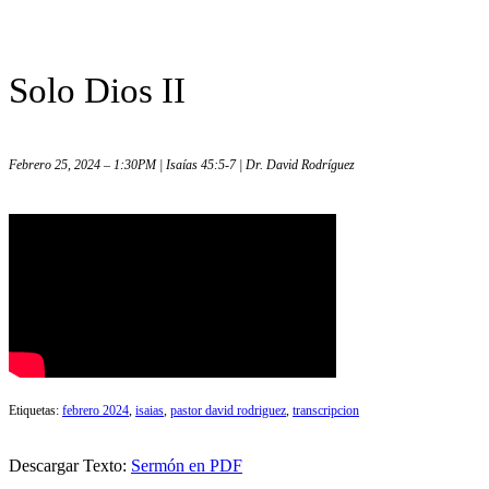
Solo Dios II
Febrero 25, 2024 – 1:30PM | Isaías 45:5-7 | Dr. David Rodríguez
Etiquetas:
febrero 2024
,
isaias
,
pastor david rodriguez
,
transcripcion
Descargar Texto:
Sermón en PDF