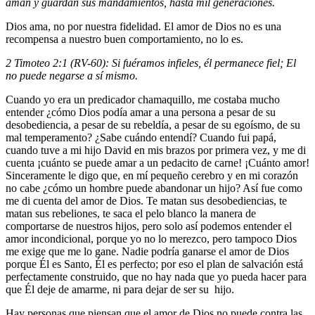
aman y guardan sus mandamientos, hasta mil generaciones.
Dios ama, no por nuestra fidelidad. El amor de Dios no es una
recompensa a nuestro buen comportamiento, no lo es.
2 Timoteo 2:1 (RV-60): Si fuéramos infieles, él permanece fiel; El
no puede negarse a sí mismo.
Cuando yo era un predicador chamaquillo, me costaba mucho
entender ¿cómo Dios podía amar a una persona a pesar de su
desobediencia, a pesar de su rebeldía, a pesar de su egoísmo, de su
mal temperamento? ¿Sabe cuándo entendí? Cuando fui papá,
cuando tuve a mi hijo David en mis brazos por primera vez, y me di
cuenta ¡cuánto se puede amar a un pedacito de carne! ¡Cuánto amor!
Sinceramente le digo que, en mí pequeño cerebro y en mi corazón
no cabe ¿cómo un hombre puede abandonar un hijo? Así fue como
me di cuenta del amor de Dios. Te matan sus desobediencias, te
matan sus rebeliones, te saca el pelo blanco la manera de
comportarse de nuestros hijos, pero solo así podemos entender el
amor incondicional, porque yo no lo merezco, pero tampoco Dios
me exige que me lo gane. Nadie podría ganarse el amor de Dios
porque Él es Santo, Él es perfecto; por eso el plan de salvación está
perfectamente construido, que no hay nada que yo pueda hacer para
que Él deje de amarme, ni para dejar de ser su hijo.
Hay personas que piensan que el amor de Dios no puede contra las