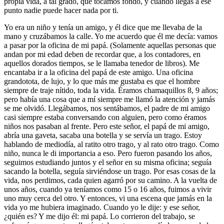
propia vida, a tal grado, que tocamos fondo, y cuando llegas a ese
punto nadie puede hacer nada por ti.
Yo era un niño y tenía un amigo, y él dice que me llevaba de la
mano y cruzábamos la calle. Yo me acuerdo que él me decía: vamos
a pasar por la oficina de mi papá. (Solamente aquellas personas que
andan por mi edad deben de recordar que, a los contadores, en
aquellos dorados tiempos, se le llamaba tenedor de libros). Me
encantaba ir a la oficina del papá de este amigo. Una oficina
grandotota, de lujo, y lo que más me gustaba es que el hombre
siempre de traje nítido, toda la vida. Éramos chamaquillos 8, 9 años;
pero había una cosa que a mí siempre me llamó la atención y jamás
se me olvidó. Llegábamos, nos sentábamos, el padre de mi amigo
casi siempre estaba conversando con alguien, pero como éramos
niños nos pasaban al frente. Pero este señor, el papá de mi amigo,
abría una gaveta, sacaba una botella y se servía un trago. Estoy
hablando de mediodía, al ratito otro trago, y al rato otro trago. Como
niño, nunca le di importancia a eso. Pero fueron pasando los años,
seguimos estudiando juntos y el señor en su misma oficina; seguía
sacando la botella, seguía sirviéndose un trago. Por esas cosas de la
vida, nos perdimos, cada quien agarró por su camino. A la vuelta de
unos años, cuando ya teníamos como 15 o 16 años, fuimos a vivir
uno muy cerca del otro. Y entonces, vi una escena que jamás en la
vida yo me hubiera imaginado. Cuando yo le dije: y ese señor,
¿quién es? Y me dijo él: mi papá. Lo corrieron del trabajo, se