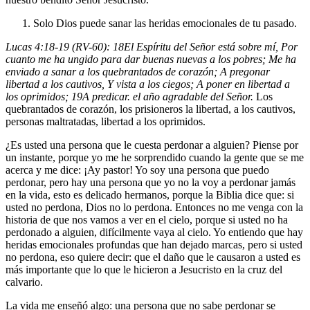
Solo Dios puede sanar las heridas emocionales de tu pasado.
Lucas 4:18-19 (RV-60):
18
El Espíritu del Señor está sobre mí, Por
cuanto me ha ungido para dar buenas nuevas a los pobres; Me ha
enviado a sanar a los quebrantados de corazón; A pregonar
libertad a los cautivos, Y vista a los ciegos; A poner en libertad a
los oprimidos;
19
A predicar. el año agradable del Señor.
Los
quebrantados de corazón, los prisioneros la libertad, a los cautivos,
personas maltratadas, libertad a los oprimidos.
¿Es usted una persona que le cuesta perdonar a alguien? Piense por
un instante, porque yo me he sorprendido cuando la gente que se me
acerca y me dice: ¡Ay pastor! Yo soy una persona que puedo
perdonar, pero hay una persona que yo no la voy a perdonar jamás
en la vida, esto es delicado hermanos, porque la Biblia dice que: si
usted no perdona, Dios no lo perdona. Entonces no me venga con la
historia de que nos vamos a ver en el cielo, porque si usted no ha
perdonado a alguien, difícilmente vaya al cielo. Yo entiendo que hay
heridas emocionales profundas que han dejado marcas, pero si usted
no perdona, eso quiere decir: que el daño que le causaron a usted es
más importante que lo que le hicieron a Jesucristo en la cruz del
calvario.
La vida me enseñó algo: una persona que no sabe perdonar se