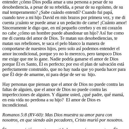
entender ¿cómo Dios podía amar a una persona a pesar de su
desobediencia, a pesar de su rebeldía, a pesar de su egoísmo, de su
mal temperamento? ¿Sabe cuándo entendí? Cuando fui papá,
cuando tuve a mi hijo David en mis brazos por primera vez, y me di
cuenta ¡cuánto se puede amar a un pedacito de carne! ¡Cuánto amor!
Sinceramente le digo que, en mí pequeño cerebro y en mi corazón
no cabe ¿cómo un hombre puede abandonar un hijo? Así fue como
me di cuenta del amor de Dios. Te matan sus desobediencias, te
matan sus rebeliones, te saca el pelo blanco la manera de
comportarse de nuestros hijos, pero solo así podemos entender el
amor incondicional, porque yo no lo merezco, pero tampoco Dios
me exige que me lo gane. Nadie podría ganarse el amor de Dios
porque Él es Santo, Él es perfecto; por eso el plan de salvación está
perfectamente construido, que no hay nada que yo pueda hacer para
que Él deje de amarme, ni para dejar de ser su hijo.
Hay personas que piensan que el amor de Dios no puede contra las
faltas de alguien, que el amor de Dios no puede contra las
imperfecciones de alguien. Y dígame usted, ¿qué padre, qué mamá,
en esta vida no perdona a su hijo? El amor de Dios es
incondicional.
Romanos 5:8 (RV-60): Mas Dios muestra su amor para con
nosotros, en que siendo aún pecadores, Cristo murió por nosotros
.