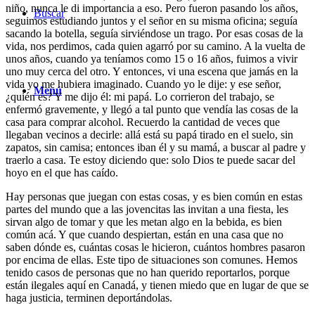
niño, nunca le di importancia a eso. Pero fueron pasando los años,
Buscar
seguimos estudiando juntos y el señor en su misma oficina; seguía
sacando la botella, seguía sirviéndose un trago. Por esas cosas de la
vida, nos perdimos, cada quien agarró por su camino. A la vuelta de
unos años, cuando ya teníamos como 15 o 16 años, fuimos a vivir
uno muy cerca del otro. Y entonces, vi una escena que jamás en la
vida yo me hubiera imaginado. Cuando yo le dije: y ese señor,
Menú
¿quién es? Y me dijo él: mi papá. Lo corrieron del trabajo, se
enfermó gravemente, y llegó a tal punto que vendía las cosas de la
casa para comprar alcohol. Recuerdo la cantidad de veces que
llegaban vecinos a decirle: allá está su papá tirado en el suelo, sin
zapatos, sin camisa; entonces iban él y su mamá, a buscar al padre y
traerlo a casa. Te estoy diciendo que: solo Dios te puede sacar del
hoyo en el que has caído.
Hay personas que juegan con estas cosas, y es bien común en estas
partes del mundo que a las jovencitas las invitan a una fiesta, les
sirvan algo de tomar y que les metan algo en la bebida, es bien
común acá. Y que cuando despiertan, están en una casa que no
saben dónde es, cuántas cosas le hicieron, cuántos hombres pasaron
por encima de ellas. Este tipo de situaciones son comunes. Hemos
tenido casos de personas que no han querido reportarlos, porque
están ilegales aquí en Canadá, y tienen miedo que en lugar de que se
haga justicia, terminen deportándolas.