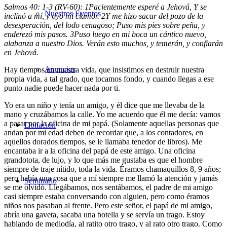
Salmos 40: 1-3 (RV-60):
1
Pacientemente esperé a Jehová, Y se
Nuestros Eventos
inclinó a mí, y oyó mi clamor.
2
Y me hizo sacar del pozo de la
desesperación, del lodo cenagoso; Puso mis pies sobre peña, y
enderezó mis pasos.
3
Puso luego en mi boca un cántico nuevo,
alabanza a nuestro Dios. Verán esto muchos, y temerán, y confiarán
en Jehová.
Anuncios
Hay tiempos en nuestra vida, que insistimos en destruir nuestra
propia vida, a tal grado, que tocamos fondo, y cuando llegas a ese
punto nadie puede hacer nada por ti.
Yo era un niño y tenía un amigo, y él dice que me llevaba de la
mano y cruzábamos la calle. Yo me acuerdo que él me decía: vamos
a pasar por la oficina de mi papá. (Solamente aquellas personas que
Donación
andan por mi edad deben de recordar que, a los contadores, en
aquellos dorados tiempos, se le llamaba tenedor de libros). Me
encantaba ir a la oficina del papá de este amigo. Una oficina
grandotota, de lujo, y lo que más me gustaba es que el hombre
siempre de traje nítido, toda la vida. Éramos chamaquillos 8, 9 años;
pero había una cosa que a mí siempre me llamó la atención y jamás
Seminario
se me olvidó. Llegábamos, nos sentábamos, el padre de mi amigo
casi siempre estaba conversando con alguien, pero como éramos
niños nos pasaban al frente. Pero este señor, el papá de mi amigo,
abría una gaveta, sacaba una botella y se servía un trago. Estoy
hablando de mediodía, al ratito otro trago, y al rato otro trago. Como