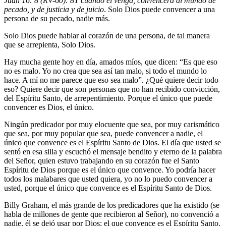
Juan 16: 8 (RV-60):
8
Y cuando él venga, convencerá al mundo de
pecado, y de justicia y de juicio
. Solo Dios puede convencer a una
persona de su pecado, nadie más.
Solo Dios puede hablar al corazón de una persona, de tal manera
que se arrepienta, Solo Dios.
Hay mucha gente hoy en día, amados míos, que dicen: “Es que eso
no es malo. Yo no crea que sea así tan malo, si todo el mundo lo
hace. A mí no me parece que eso sea malo”. ¿Qué quiere decir todo
eso? Quiere decir que son personas que no han recibido convicción,
del Espíritu Santo, de arrepentimiento. Porque el único que puede
convencer es Dios, el único.
Ningún predicador por muy elocuente que sea, por muy carismático
que sea, por muy popular que sea, puede convencer a nadie, el
único que convence es el Espíritu Santo de Dios. El día que usted se
sentó en esa silla y escuchó el mensaje bendito y eterno de la palabra
del Señor, quien estuvo trabajando en su corazón fue el Santo
Espíritu de Dios porque es el único que convence. Yo podría hacer
todos los malabares que usted quiera, yo no lo puedo convencer a
usted, porque el único que convence es el Espíritu Santo de Dios.
Billy Graham, el más grande de los predicadores que ha existido (se
habla de millones de gente que recibieron al Señor), no convenció a
nadie, él se dejó usar por Dios; el que convence es el Espíritu Santo.