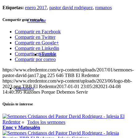
Etiquetas:
enero 2017
,
pastor david rodriguez
,
romanos
Compartir esta entrada
Contactar
Compartir en Facebook
Compartir en Twitter
Compartir en Google+
Compartir en Linkedin
Compartir en Tumblr
Horarios
Compartir por correo
https://www.elredentor.com/wp-content/uploads/2017/01/sermones-
pastor-david-jan17.jpg
225
646
TBB El Redentor
https://www.elredentor.com/wp-content/uploads/2023/06/logo-tbb-
2023.png
TBB El Redentor
2017-01-01 23:05:28
2021-04-08
Sermones
14:40:39
5 Razones Porque Debemos Servir
Quizás te interese
Todos los sermones
Enoc y Matusalén