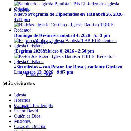
Noticias
Nuevo Programa de Diplomados en TBB
abril 26, 2026 -
4:11 pm
Domingo de Resurrección
abril 4, 2026 - 5:13 pm
Las Últimas Noticias
¡Esgrima 2026!
febrero 8, 2026 - 2:58 pm
«Sin miedo» – con Pastor Joe Rosa y cantante Gustavo
Lima
enero 13, 2026 - 9:07 pm
Fotos de TBB
Más visitadas
Iglesia
Horarios
Campaña Pro-templo
Eventos
Pastor David
Quién es Dios
Misiones
Casas de Oración