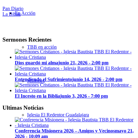
Pan Diario
En Acción
La Biblia
Sermones Recientes
TBB en acción
Dios guardó mi alma
junio 21, 2026 - 2:00 pm
Entendiendo el Sufrimiento
junio 14, 2026 - 2:00 pm
Misiones
El Incesto en la Biblia
junio 3, 2026 - 7:00 pm
Ultimas Noticias
Iglesia El Redentor Guadalajara
Conferencia Misionera 2026 – Amigos y Vecinos
mayo 21,
2026 - 10:09 am