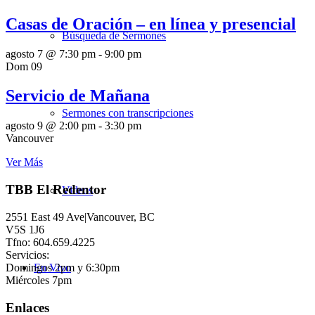
Casas de Oración – en línea y presencial
Búsqueda de Sermones
agosto 7 @ 7:30 pm
-
9:00 pm
Dom
09
Servicio de Mañana
Sermones con transcripciones
agosto 9 @ 2:00 pm
-
3:30 pm
Vancouver
Ver Más
TBB El Redentor
Videos
2551 East 49 Ave|Vancouver, BC
V5S 1J6
Tfno: 604.659.4225
Servicios:
Domingos 2pm y 6:30pm
En Vivo
Miércoles 7pm
Enlaces