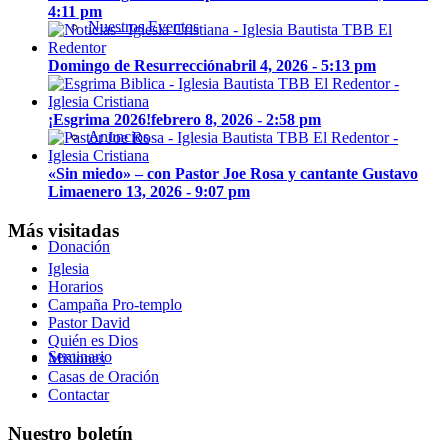
4:11 pm
Nuestros Eventos
Domingo de Resurrección
abril 4, 2026 - 5:13 pm
¡Esgrima 2026!
febrero 8, 2026 - 2:58 pm
Anuncios
«Sin miedo» – con Pastor Joe Rosa y cantante Gustavo
Lima
enero 13, 2026 - 9:07 pm
Más visitadas
Donación
Iglesia
Horarios
Campaña Pro-templo
Pastor David
Quién es Dios
Seminario
Misiones
Casas de Oración
Contactar
Nuestro boletín