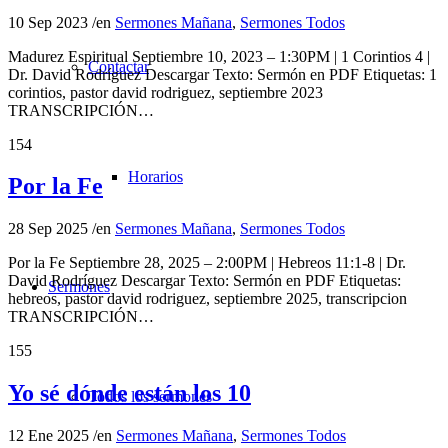
10 Sep 2023
/
en
Sermones Mañana
,
Sermones Todos
Madurez Espiritual Septiembre 10, 2023 – 1:30PM | 1 Corintios 4 |
Contactar
Dr. David Rodríguez Descargar Texto: Sermón en PDF Etiquetas: 1
corintios, pastor david rodriguez, septiembre 2023
TRANSCRIPCIÓN…
154
Horarios
Por la Fe
28 Sep 2025
/
en
Sermones Mañana
,
Sermones Todos
Por la Fe Septiembre 28, 2025 – 2:00PM | Hebreos 11:1-8 | Dr.
David Rodríguez Descargar Texto: Sermón en PDF Etiquetas:
Sermones
hebreos, pastor david rodriguez, septiembre 2025, transcripcion
TRANSCRIPCIÓN…
155
Yo sé dónde están los 10
Todos los sermones
12 Ene 2025
/
en
Sermones Mañana
,
Sermones Todos