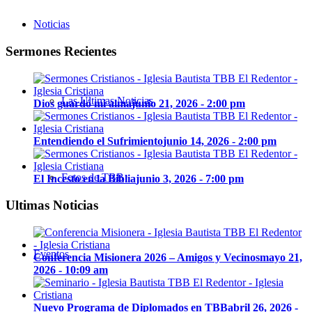
Noticias
Sermones Recientes
Las Últimas Noticias
Dios guardó mi alma
junio 21, 2026 - 2:00 pm
Entendiendo el Sufrimiento
junio 14, 2026 - 2:00 pm
Fotos de TBB
El Incesto en la Biblia
junio 3, 2026 - 7:00 pm
Ultimas Noticias
Eventos
Conferencia Misionera 2026 – Amigos y Vecinos
mayo 21,
2026 - 10:09 am
Nuevo Programa de Diplomados en TBB
abril 26, 2026 -