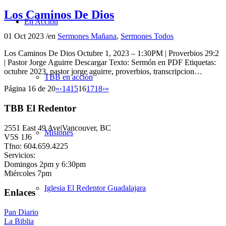
Los Caminos De Dios
En Acción
01 Oct 2023
/
en
Sermones Mañana
,
Sermones Todos
Los Caminos De Dios Octubre 1, 2023 – 1:30PM | Proverbios 29:2
| Pastor Jorge Aguirre Descargar Texto: Sermón en PDF Etiquetas:
octubre 2023, pastor jorge aguirre, proverbios, transcripcion…
TBB en acción
Página 16 de 20
«
‹
14
15
16
17
18
›
»
TBB El Redentor
2551 East 49 Ave|Vancouver, BC
Misiones
V5S 1J6
Tfno: 604.659.4225
Servicios:
Domingos 2pm y 6:30pm
Miércoles 7pm
Iglesia El Redentor Guadalajara
Enlaces
Pan Diario
La Biblia