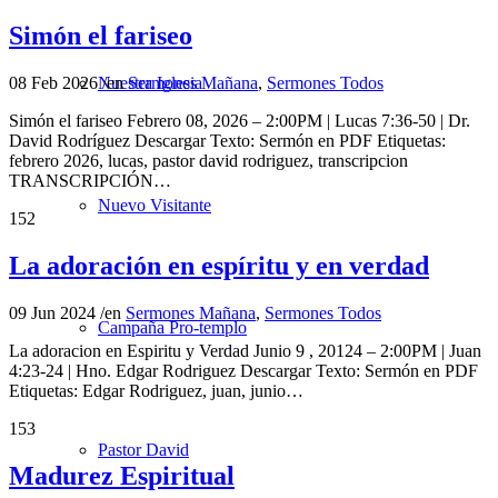
Simón el fariseo
08 Feb 2026
/
en
Sermones Mañana
,
Sermones Todos
Nuestra Iglesia
Simón el fariseo Febrero 08, 2026 – 2:00PM | Lucas 7:36-50 | Dr.
David Rodríguez Descargar Texto: Sermón en PDF Etiquetas:
febrero 2026, lucas, pastor david rodriguez, transcripcion
TRANSCRIPCIÓN…
Nuevo Visitante
152
La adoración en espíritu y en verdad
09 Jun 2024
/
en
Sermones Mañana
,
Sermones Todos
Campaña Pro-templo
La adoracion en Espiritu y Verdad Junio 9 , 20124 – 2:00PM | Juan
4:23-24 | Hno. Edgar Rodriguez Descargar Texto: Sermón en PDF
Etiquetas: Edgar Rodriguez, juan, junio…
153
Pastor David
Madurez Espiritual