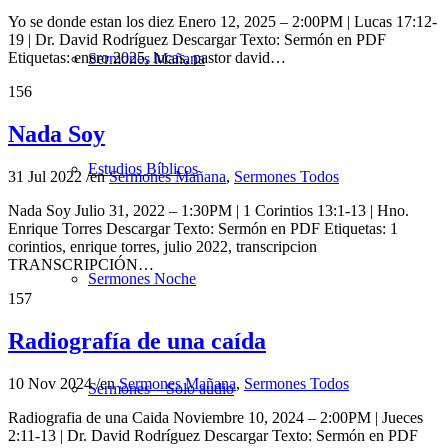
Yo se donde estan los diez Enero 12, 2025 – 2:00PM | Lucas 17:12-
19 | Dr. David Rodríguez Descargar Texto: Sermón en PDF
Etiquetas: enero 2025, lucas, pastor david…
Sermones Mañana
156
Nada Soy
Estudios Bíblicos
31 Jul 2022
/
en
Sermones Mañana
,
Sermones Todos
Nada Soy Julio 31, 2022 – 1:30PM | 1 Corintios 13:1-13 | Hno.
Enrique Torres Descargar Texto: Sermón en PDF Etiquetas: 1
corintios, enrique torres, julio 2022, transcripcion
TRANSCRIPCIÓN…
Sermones Noche
157
Radiografía de una caída
10 Nov 2024
/
en
Sermones Mañana
,
Sermones Todos
Sermones – Solo audio
Radiografia de una Caida Noviembre 10, 2024 – 2:00PM | Jueces
2:11-13 | Dr. David Rodríguez Descargar Texto: Sermón en PDF