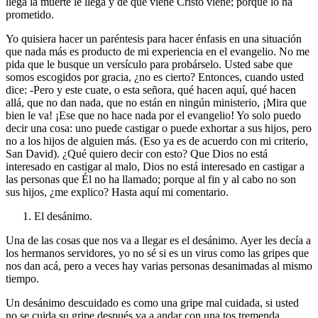
llega la muerte le llega y de que viene Cristo viene; porque lo ha
prometido.
Yo quisiera hacer un paréntesis para hacer énfasis en una situación
que nada más es producto de mi experiencia en el evangelio. No me
pida que le busque un versículo para probárselo. Usted sabe que
somos escogidos por gracia, ¿no es cierto? Entonces, cuando usted
dice: -Pero y este cuate, o esta señora, qué hacen aquí, qué hacen
allá, que no dan nada, que no están en ningún ministerio, ¡Mira que
bien le va! ¡Ese que no hace nada por el evangelio! Yo solo puedo
decir una cosa: uno puede castigar o puede exhortar a sus hijos, pero
no a los hijos de alguien más. (Eso ya es de acuerdo con mi criterio,
San David). ¿Qué quiero decir con esto? Que Dios no está
interesado en castigar al malo, Dios no está interesado en castigar a
las personas que Él no ha llamado; porque al fin y al cabo no son
sus hijos, ¿me explico? Hasta aquí mi comentario.
El desánimo.
Una de las cosas que nos va a llegar es el desánimo. Ayer les decía a
los hermanos servidores, yo no sé si es un virus como las gripes que
nos dan acá, pero a veces hay varias personas desanimadas al mismo
tiempo.
Un desánimo descuidado es como una gripe mal cuidada, si usted
no se cuida su gripe después va a andar con una tos tremenda,