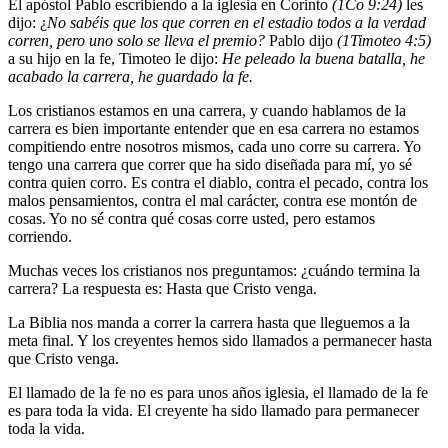
El apóstol Pablo escribiendo a la iglesia en Corinto
(1Co 9:24)
les
dijo: ¿
No sabéis que los que corren en el estadio todos a la verdad
corren, pero uno solo se lleva el premio?
Pablo dijo
(1Timoteo 4:5)
a su hijo en la fe, Timoteo le dijo:
He peleado la buena batalla, he
acabado la carrera, he guardado la fe.
Los cristianos estamos en una carrera, y cuando hablamos de la
carrera es bien importante entender que en esa carrera no estamos
compitiendo entre nosotros mismos, cada uno corre su carrera. Yo
tengo una carrera que correr que ha sido diseñada para mí, yo sé
contra quien corro. Es contra el diablo, contra el pecado, contra los
malos pensamientos, contra el mal carácter, contra ese montón de
cosas. Yo no sé contra qué cosas corre usted, pero estamos
corriendo.
Muchas veces los cristianos nos preguntamos: ¿cuándo termina la
carrera? La respuesta es: Hasta que Cristo venga.
La Biblia nos manda a correr la carrera hasta que lleguemos a la
meta final. Y los creyentes hemos sido llamados a permanecer hasta
que Cristo venga.
El llamado de la fe no es para unos años iglesia, el llamado de la fe
es para toda la vida. El creyente ha sido llamado para permanecer
toda la vida.