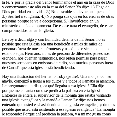
la fe. Y por la gracia del Señor terminamos el año en la casa de Dios
y comenzamos este año en la casa del Señor. Yo dije: 1.) Haga de
Dios prioridad en su vida. 2.) No descuide su devocional personal.
3.) Sea fiel a su iglesia. 4.) No ponga sus ojos en los errores de otras
personas porque se va a decepcionar. 5.) Involúcrese en un
ministerio que lo comprometa. De eso se trata el evangelio, de estar
comprometidos, amar la iglesia.
Le voy a decir algo y con humildad delante de mí Señor: no es
posible que esta iglesia sea una bendición a miles de miles de
personas fuera de nuestras fronteras y usted no se sienta contento
estando aquí. Hermano, miles de persona de diferentes países nos
escriben, nos cuentan testimonios, nos piden permiso para pasar
nuestros sermones en emisoras de radio, son muchas personas fuera
de Canadá que esta iglesia está bendiciendo.
Hay una ilustración del hermano Toby (padre): Una monja, con su
atavío, comenzó a llegar a los cultos y a todos le llamaba la atención.
Le preguntaron un día ¿por qué llegaba a esa iglesia? Ella dijo
porque me encanta cómo se predica la palabra en esta iglesia.
Entonces se entera el supervisor de la monjita que estaba visitando
una iglesia evangélica y la mandó a llamar. Le dijo: nos hemos
enterado que usted está asistiendo a una iglesia evangélica, ¿cómo es
posible que usted está asistiendo a esa iglesia evangélica? La monjita
le responde: Porque ahí predican la palabra, y a mí me gusta como