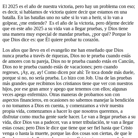
El 2025 es el año de nuestra victoria, pero hay un problema con eso;
es decir, si hablamos de victoria quiere decir que estamos en una
batalla. En las batallas uno no sabe si lo van a herir, si lo van a
golpear, ¿me entiende? Es el año de la victoria, pero déjeme decirle
que en este año 2025 a su vida van a llegar pruebas, y Dios tiene
una manera muy especial de mandar pruebas, ¿por qué? Porque lo
que Dios dice es: que Él quiere probar tu corazón.
Los años que llevo en el evangelio me han enseñado que Dios
nunca prueba a través de riquezas, Dios no te prueba cuando estás
de amores con tu pareja, Dios no te prueba cuando estás en Cancún,
Dios no te prueba cuando estás de vacaciones; pero cuando
regreses, ¡Ay, ay, ay! Como dicen por ahí: Te toca donde más duele,
porque si no, no sería prueba. Lo hizo con Job. Una de las pruebas
más grandes que recibimos los cristianos tiene que ver con nuestros
hijos, por ese gran amor y apego que tenemos con ellos; algunas
veces apego enfermizo. Otras maneras de probarnos son con
aspectos financieros, en ocasiones no sabemos manejar la bendición
o no tomamos a Dios en cuenta, y comenzamos a vivir nuestra
propia vida, comenzamos a hacer lo que nosotros queremos, a
disfrutar como mucha gente suele hacer. Le van a llegar pruebas a su
vida, dice Dios vas a padecer, vas a tener tribulación, te van a llegar
estas cosas; pero Dios le dice que tiene que ser fiel hasta que Cristo
venga o hasta la muerte, porque las dos cosas son ciertas, de que le