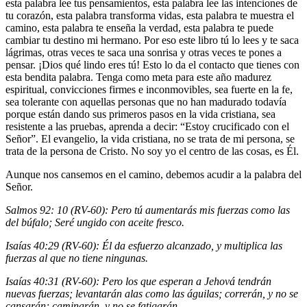
esta palabra lee tus pensamientos, esta palabra lee las intenciones de
tu corazón, esta palabra transforma vidas, esta palabra te muestra el
camino, esta palabra te enseña la verdad, esta palabra te puede
cambiar tu destino mi hermano. Por eso este libro tú lo lees y te saca
lágrimas, otras veces te saca una sonrisa y otras veces te pones a
pensar. ¡Dios qué lindo eres tú! Esto lo da el contacto que tienes con
esta bendita palabra. Tenga como meta para este año madurez
espiritual, convicciones firmes e inconmovibles, sea fuerte en la fe,
sea tolerante con aquellas personas que no han madurado todavía
porque están dando sus primeros pasos en la vida cristiana, sea
resistente a las pruebas, aprenda a decir: “Estoy crucificado con el
Señor”. El evangelio, la vida cristiana, no se trata de mi persona, se
trata de la persona de Cristo. No soy yo el centro de las cosas, es Él.
Aunque nos cansemos en el camino, debemos acudir a la palabra del
Señor.
Salmos 92: 10 (RV-60): Pero tú aumentarás mis fuerzas como las
del búfalo; Seré ungido con aceite fresco.
Isaías 40:29 (RV-60): Él da esfuerzo alcanzado, y multiplica las
fuerzas al que no tiene ningunas.
Isaías 40:31 (RV-60): Pero los que esperan a Jehová tendrán
nuevas fuerzas; levantarán alas como las águilas; correrán, y no se
cansarán; caminarán, y no se fatigarán.