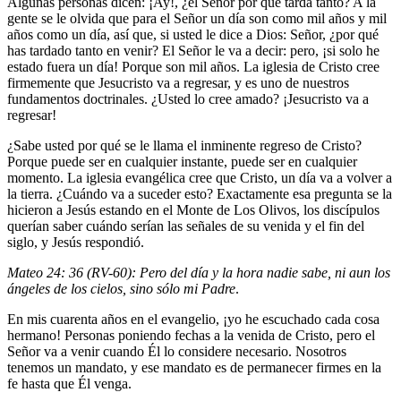
Algunas personas dicen: ¡Ay!, ¿el Señor por qué tarda tanto? A la
gente se le olvida que para el Señor un día son como mil años y mil
años como un día, así que, si usted le dice a Dios: Señor, ¿por qué
has tardado tanto en venir? El Señor le va a decir: pero, ¡si solo he
estado fuera un día! Porque son mil años. La iglesia de Cristo cree
firmemente que Jesucristo va a regresar, y es uno de nuestros
fundamentos doctrinales. ¿Usted lo cree amado? ¡Jesucristo va a
regresar!
¿Sabe usted por qué se le llama el inminente regreso de Cristo?
Porque puede ser en cualquier instante, puede ser en cualquier
momento. La iglesia evangélica cree que Cristo, un día va a volver a
la tierra. ¿Cuándo va a suceder esto? Exactamente esa pregunta se la
hicieron a Jesús estando en el Monte de Los Olivos, los discípulos
querían saber cuándo serían las señales de su venida y el fin del
siglo, y Jesús respondió.
Mateo 24: 36 (RV-60): Pero del día y la hora nadie sabe, ni aun los
ángeles de los cielos, sino sólo mi Padre
.
En mis cuarenta años en el evangelio, ¡yo he escuchado cada cosa
hermano! Personas poniendo fechas a la venida de Cristo, pero el
Señor va a venir cuando Él lo considere necesario. Nosotros
tenemos un mandato, y ese mandato es de permanecer firmes en la
fe hasta que Él venga.