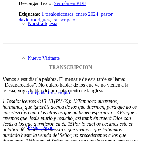
Descargar Texto:
Sermón en PDF
Etiquetas:
1 tesalonicenses
,
enero 2024
,
pastor
david rodriguez
,
transcripcion
Nuestra Iglesia
Nuevo Visitante
TRANSCRIPCIÓN
Vamos a estudiar la palabra. El mensaje de esta tarde se llama:
“Desaparecidos”. No quiero hablar de los que ya no vienen a la
iglesia, voy a hablar del arrebatamiento de la iglesia.
Campaña Pro-templo
1 Tesalonicenses 4:13-18 (RV-60):
13
Tampoco queremos,
hermanos, que ignoréis acerca de los que duermen, para que no os
entristezcáis como los otros os que no tienen esperanza.
14
Porque si
creemos que Jesús murió y resucitó, así también traerá Dios con
Jesús a los que durmieron en él.
15
Por lo cual os decimos esto en
Pastor David
palabra del Señor: que nosotros que vivimos, que habremos
quedado hasta la venida del Señor, no precederemos a los que
durmieron.
16
Porque el Señor mismo con voz de mando, con voz de