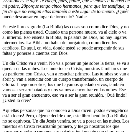
27
Entonces le dijo: Te ruego, pues, padre, que le envíes a la casa de
mi padre,
28
porque tengo cinco hermanos, para que les testifique, a
fin de que no vengan ellos también a este lugar de tormento.
¿Quién
puede descansar en lugar de tormento? Nadie.
En este libro sagrado (La Biblia) las cosas son como dice Dios, y no
como las piensa usted. Cuando una persona muere, va al cielo o va
al infierno. Eso enseña la Biblia, la palabra de Dios, no hay lugares
intermedios. La Biblia no habla de purgatorio, como dicen los
católicos. Es aquí, en vida, donde usted se puede arrepentir de sus
faltas y ponerse a cuentas con Dios.
Un día Cristo va a venir. No va a poner un pie sobre la tierra, se va a
quedar en las nubes. Los muertos en Cristo, nuestros familiares que
ya partieron con Cristo, van a resucitar primero. Las tumbas se van a
abrir y, van a resucitar con un cuerpo transformado, un cuerpo de
Gloria. Luego nosotros, los que hayamos quedado vivos, también
vamos a ser arrebatados y nos vamos a encontrar en las nubes. Ese
va a ser el gran encuentro, eso va a ser la gran reunión. ¡Qué lindo!
¿Usted lo cree?
Aquellas personas que no conocen a Dios dicen: ¡Estos evangélicos
están locos! Pero, déjeme decirle que, este libro bendito (La Biblia)
no se equivoca. Un día Jesús vendrá, se va a posar en las nubes. Los
muertos en Cristo resucitarán primero, y luego nosotros los que
hayamos quedado seremos arrebatados juntamente con ellos, para