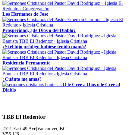
Los Hermanos de Jose
Prosperidad, ¿de Dios o del Diablo?
¿Si el hijo pródigo hubiese tenido mamá?
Residencia Permanente
¿Cuánto me amas?
O le Cree a Dios o le Cree al
Diablo
TBB El Redentor
2551 East 49 Ave|Vancouver, BC
V5S 1J6