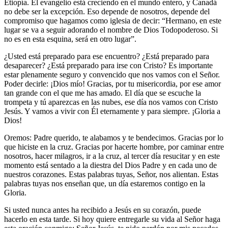
Etiopía. El evangelio está creciendo en el mundo entero, y Canadá
no debe ser la excepción. Eso depende de nosotros, depende del
compromiso que hagamos como iglesia de decir: “Hermano, en este
lugar se va a seguir adorando el nombre de Dios Todopoderoso. Si
no es en esta esquina, será en otro lugar”.
¿Usted está preparado para ese encuentro? ¿Está preparado para
desaparecer? ¿Está preparado para irse con Cristo? Es importante
estar plenamente seguro y convencido que nos vamos con el Señor.
Poder decirle: ¡Dios mío! Gracias, por tu misericordia, por ese amor
tan grande con el que me has amado. El día que se escuche la
trompeta y tú aparezcas en las nubes, ese día nos vamos con Cristo
Jesús. Y vamos a vivir con Él eternamente y para siempre. ¡Gloria a
Dios!
Oremos: Padre querido, te alabamos y te bendecimos. Gracias por lo
que hiciste en la cruz. Gracias por hacerte hombre, por caminar entre
nosotros, hacer milagros, ir a la cruz, al tercer día resucitar y en este
momento está sentado a la diestra del Dios Padre y en cada uno de
nuestros corazones. Estas palabras tuyas, Señor, nos alientan. Estas
palabras tuyas nos enseñan que, un día estaremos contigo en la
Gloria.
Si usted nunca antes ha recibido a Jesús en su corazón, puede
hacerlo en esta tarde. Si hoy quiere entregarle su vida al Señor haga