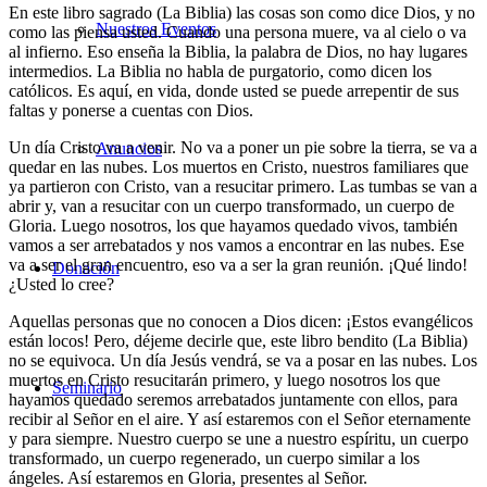
En este libro sagrado (La Biblia) las cosas son como dice Dios, y no
Nuestros Eventos
como las piensa usted. Cuando una persona muere, va al cielo o va
al infierno. Eso enseña la Biblia, la palabra de Dios, no hay lugares
intermedios. La Biblia no habla de purgatorio, como dicen los
católicos. Es aquí, en vida, donde usted se puede arrepentir de sus
faltas y ponerse a cuentas con Dios.
Un día Cristo va a venir. No va a poner un pie sobre la tierra, se va a
Anuncios
quedar en las nubes. Los muertos en Cristo, nuestros familiares que
ya partieron con Cristo, van a resucitar primero. Las tumbas se van a
abrir y, van a resucitar con un cuerpo transformado, un cuerpo de
Gloria. Luego nosotros, los que hayamos quedado vivos, también
vamos a ser arrebatados y nos vamos a encontrar en las nubes. Ese
va a ser el gran encuentro, eso va a ser la gran reunión. ¡Qué lindo!
Donación
¿Usted lo cree?
Aquellas personas que no conocen a Dios dicen: ¡Estos evangélicos
están locos! Pero, déjeme decirle que, este libro bendito (La Biblia)
no se equivoca. Un día Jesús vendrá, se va a posar en las nubes. Los
muertos en Cristo resucitarán primero, y luego nosotros los que
Seminario
hayamos quedado seremos arrebatados juntamente con ellos, para
recibir al Señor en el aire. Y así estaremos con el Señor eternamente
y para siempre. Nuestro cuerpo se une a nuestro espíritu, un cuerpo
transformado, un cuerpo regenerado, un cuerpo similar a los
ángeles. Así estaremos en Gloria, presentes al Señor.