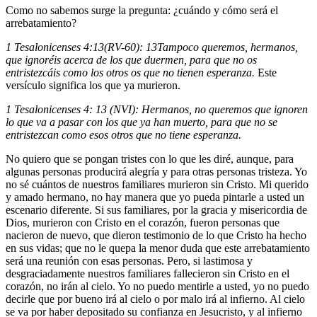
Como no sabemos surge la pregunta: ¿cuándo y cómo será el
arrebatamiento?
1 Tesalonicenses 4:13(RV-60):
13
Tampoco queremos, hermanos,
que ignoréis acerca de los que duermen, para que no os
entristezcáis como los otros os que no tienen esperanza.
Este
versículo significa los que ya murieron.
1 Tesalonicenses 4: 13 (NVI): Hermanos, no queremos que ignoren
lo que va a pasar con los que ya han muerto, para que no se
entristezcan como esos otros que no tiene esperanza.
No quiero que se pongan tristes con lo que les diré, aunque, para
algunas personas producirá alegría y para otras personas tristeza. Yo
no sé cuántos de nuestros familiares murieron sin Cristo. Mi querido
y amado hermano, no hay manera que yo pueda pintarle a usted un
escenario diferente. Si sus familiares, por la gracia y misericordia de
Dios, murieron con Cristo en el corazón, fueron personas que
nacieron de nuevo, que dieron testimonio de lo que Cristo ha hecho
en sus vidas; que no le quepa la menor duda que este arrebatamiento
será una reunión con esas personas. Pero, si lastimosa y
desgraciadamente nuestros familiares fallecieron sin Cristo en el
corazón, no irán al cielo. Yo no puedo mentirle a usted, yo no puedo
decirle que por bueno irá al cielo o por malo irá al infierno. Al cielo
se va por haber depositado su confianza en Jesucristo, y al infierno