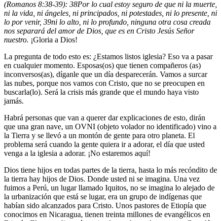
(Romanos 8:38-39):
38
Por lo cual estoy seguro de que ni la muerte,
ni la vida, ni ángeles, ni principados, ni potestades, ni lo presente, ni
lo por venir,
39
ni lo alto, ni lo profundo, ninguna otra cosa creada
nos separará del amor de Dios, que es en Cristo Jesús Señor
nuestro.
¡Gloria a Dios!
La pregunta de todo esto es: ¿Estamos listos iglesia? Eso va a pasar
en cualquier momento. Esposas(os) que tienen compañeros (as)
inconversos(as), díganle que un día desparecerán. Vamos a surcar
las nubes, porque nos vamos con Cristo, que no se preocupen en
buscarla(lo). Será la crisis más grande que el mundo haya visto
jamás.
Habrá personas que van a querer dar explicaciones de esto, dirán
que una gran nave, un OVNI (objeto volador no identificado) vino a
la Tierra y se llevó a un montón de gente para otro planeta. El
problema será cuando la gente quiera ir a adorar, el día que usted
venga a la iglesia a adorar. ¡No estaremos aquí!
Dios tiene hijos en todas partes de la tierra, hasta lo más recóndito de
la tierra hay hijos de Dios. Donde usted ni se imagina. Una vez
fuimos a Perú, un lugar llamado Iquitos, no se imagina lo alejado de
la urbanización que está se lugar, era un grupo de indígenas que
habían sido alcanzados para Cristo. Unos pastores de Etiopía que
conocimos en Nicaragua, tienen treinta millones de evangélicos en