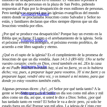
miles de miles de personas en la plaza de San Pedro, pidiendo
respuestas al Papa por la desaparición de esos millones de personas.
Pero también se reportará que las iglesias evangélicas del mundo
Sermones Mañana
entero donde se proclamaba Jesucristo como Salvador y Señor no
están, y familiares declaran que ellos siempre dijeron que un día
Jesucristo vendría por ellos.
¿Por qué se produce esa desaparición? Porque hay un evento en la
Biblia que se llama: El rapto o el arrebatamiento de la iglesia. Sería
Estudios Bíblicos
el próximo evento escatológico, el próximo evento profético, de
acuerdo a este libro sagrado y eterno.
¿Qué es el rapto de la iglesia? Es el cumplimiento de la promesa de
Jesucristo de que un día vendría.
Juan 14:1-3 (RV-60):
1
No se turbe
vuestro corazón; creéis en Dios, creed también en mí.
2
En la casa
Sermones Noche
de mi Padre muchas moradas hay, si así no fuera, yo os lo hubiera
dicho; voy, pues, a preparar lugar para vosotros.
3
Y si me fuere y os
preparare lugar, vendré otra vez, y os tomaré a mí mismo, para que
donde yo estoy vosotros también estéis
.
Algunas personas dicen: ¡Ay!, ¿el Señor por qué tarda tanto? A la
Sermones – Solo audio
gente se le olvida que para el Señor un día son como mil años y mil
años como un día, así que, si usted le dice a Dios: Señor, ¿por qué
has tardado tanto en venir? El Señor le va a decir: pero, ¡si solo he
estado fuera un día! Porque son mil años. La iglesia de Cristo cree