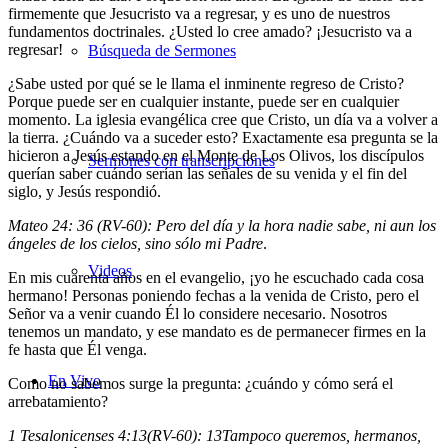
firmemente que Jesucristo va a regresar, y es uno de nuestros
fundamentos doctrinales. ¿Usted lo cree amado? ¡Jesucristo va a
regresar!
Búsqueda de Sermones
¿Sabe usted por qué se le llama el inminente regreso de Cristo?
Porque puede ser en cualquier instante, puede ser en cualquier
momento. La iglesia evangélica cree que Cristo, un día va a volver a
la tierra. ¿Cuándo va a suceder esto? Exactamente esa pregunta se la
hicieron a Jesús estando en el Monte de Los Olivos, los discípulos
Sermones con transcripciones
querían saber cuándo serían las señales de su venida y el fin del
siglo, y Jesús respondió.
Mateo 24: 36 (RV-60): Pero del día y la hora nadie sabe, ni aun los
ángeles de los cielos, sino sólo mi Padre
.
Videos
En mis cuarenta años en el evangelio, ¡yo he escuchado cada cosa
hermano! Personas poniendo fechas a la venida de Cristo, pero el
Señor va a venir cuando Él lo considere necesario. Nosotros
tenemos un mandato, y ese mandato es de permanecer firmes en la
fe hasta que Él venga.
En Vivo
Como no sabemos surge la pregunta: ¿cuándo y cómo será el
arrebatamiento?
1 Tesalonicenses 4:13(RV-60):
13
Tampoco queremos, hermanos,