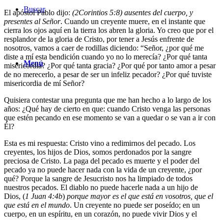
Buscar
El apóstol Pablo dijo:
(2Corintios 5:8) ausentes del cuerpo, y
presentes al Señor
. Cuando un creyente muere, en el instante que
cierra los ojos aquí en la tierra los abren la gloria. Yo creo que por el
resplandor de la gloria de Cristo, por tener a Jesús enfrente de
nosotros, vamos a caer de rodillas diciendo: “Señor, ¿por qué me
diste a mí esta bendición cuando yo no lo merecía? ¿Por qué tanta
Menú
misericordia? ¿Por qué tanta gracia? ¿Por qué por tanto amor a pesar
de no merecerlo, a pesar de ser un infeliz pecador? ¿Por qué tuviste
misericordia de mí Señor?
Quisiera contestar una pregunta que me han hecho a lo largo de los
años: ¿Qué hay de cierto en que: cuando Cristo venga las personas
que estén pecando en ese momento se van a quedar o se van a ir con
Él?
Esta es mi respuesta: Cristo vino a redimirnos del pecado. Los
creyentes, los hijos de Dios, somos perdonados por la sangre
preciosa de Cristo. La paga del pecado es muerte y el poder del
pecado ya no puede hacer nada con la vida de un creyente, ¿por
qué? Porque la sangre de Jesucristo nos ha limpiado de todos
nuestros pecados. El diablo no puede hacerle nada a un hijo de
Dios, (
1 Juan 4:4b
)
porque mayor es el que está en vosotros, que el
que está en el mundo
. Un creyente no puede ser poseído; en un
cuerpo, en un espíritu, en un corazón, no puede vivir Dios y el