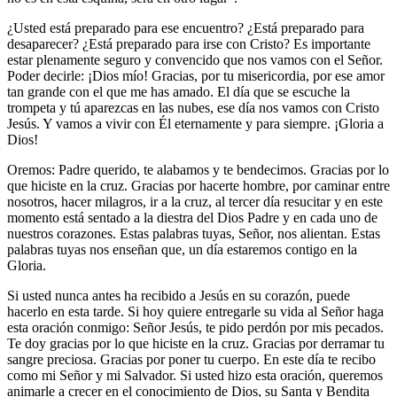
¿Usted está preparado para ese encuentro? ¿Está preparado para
desaparecer? ¿Está preparado para irse con Cristo? Es importante
estar plenamente seguro y convencido que nos vamos con el Señor.
Poder decirle: ¡Dios mío! Gracias, por tu misericordia, por ese amor
tan grande con el que me has amado. El día que se escuche la
trompeta y tú aparezcas en las nubes, ese día nos vamos con Cristo
Jesús. Y vamos a vivir con Él eternamente y para siempre. ¡Gloria a
Dios!
Oremos: Padre querido, te alabamos y te bendecimos. Gracias por lo
que hiciste en la cruz. Gracias por hacerte hombre, por caminar entre
nosotros, hacer milagros, ir a la cruz, al tercer día resucitar y en este
momento está sentado a la diestra del Dios Padre y en cada uno de
nuestros corazones. Estas palabras tuyas, Señor, nos alientan. Estas
palabras tuyas nos enseñan que, un día estaremos contigo en la
Gloria.
Si usted nunca antes ha recibido a Jesús en su corazón, puede
hacerlo en esta tarde. Si hoy quiere entregarle su vida al Señor haga
esta oración conmigo:
Señor Jesús, te pido perdón por mis pecados.
Te doy gracias por lo que hiciste en la cruz. Gracias por derramar tu
sangre preciosa. Gracias por poner tu cuerpo. En este día te recibo
como mi Señor y mi Salvador
. Si usted hizo esta oración, queremos
animarle a crecer en el conocimiento de Dios, su Santa y Bendita