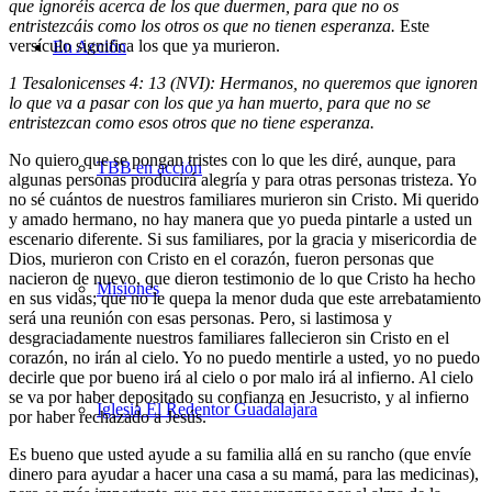
que ignoréis acerca de los que duermen, para que no os
entristezcáis como los otros os que no tienen esperanza.
Este
versículo significa los que ya murieron.
En Acción
1 Tesalonicenses 4: 13 (NVI): Hermanos, no queremos que ignoren
lo que va a pasar con los que ya han muerto, para que no se
entristezcan como esos otros que no tiene esperanza.
No quiero que se pongan tristes con lo que les diré, aunque, para
TBB en acción
algunas personas producirá alegría y para otras personas tristeza. Yo
no sé cuántos de nuestros familiares murieron sin Cristo. Mi querido
y amado hermano, no hay manera que yo pueda pintarle a usted un
escenario diferente. Si sus familiares, por la gracia y misericordia de
Dios, murieron con Cristo en el corazón, fueron personas que
nacieron de nuevo, que dieron testimonio de lo que Cristo ha hecho
Misiones
en sus vidas; que no le quepa la menor duda que este arrebatamiento
será una reunión con esas personas. Pero, si lastimosa y
desgraciadamente nuestros familiares fallecieron sin Cristo en el
corazón, no irán al cielo. Yo no puedo mentirle a usted, yo no puedo
decirle que por bueno irá al cielo o por malo irá al infierno. Al cielo
se va por haber depositado su confianza en Jesucristo, y al infierno
Iglesia El Redentor Guadalajara
por haber rechazado a Jesús.
Es bueno que usted ayude a su familia allá en su rancho (que envíe
dinero para ayudar a hacer una casa a su mamá, para las medicinas),