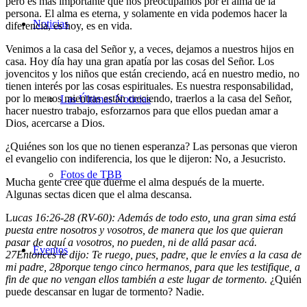
pero es más importante que nos preocupamos por el alma de la
persona. El alma es eterna, y solamente en vida podemos hacer la
Noticias
diferencia, es hoy, es en vida.
Venimos a la casa del Señor y, a veces, dejamos a nuestros hijos en
casa. Hoy día hay una gran apatía por las cosas del Señor. Los
jovencitos y los niños que están creciendo, acá en nuestro medio, no
tienen interés por las cosas espirituales. Es nuestra responsabilidad,
por lo menos mientras están creciendo, traerlos a la casa del Señor,
Las Últimas Noticias
hacer nuestro trabajo, esforzarnos para que ellos puedan amar a
Dios, acercarse a Dios.
¿Quiénes son los que no tienen esperanza? Las personas que vieron
el evangelio con indiferencia, los que le dijeron: No, a Jesucristo.
Fotos de TBB
Mucha gente cree que duerme el alma después de la muerte.
Algunas sectas dicen que el alma descansa.
L
ucas 16:26-28 (RV-60): Además de todo esto, una gran sima está
puesta entre nosotros y vosotros, de manera que los que quieran
pasar de aquí a vosotros, no pueden, ni de allá pasar acá.
Eventos
27
Entonces le dijo: Te ruego, pues, padre, que le envíes a la casa de
mi padre,
28
porque tengo cinco hermanos, para que les testifique, a
fin de que no vengan ellos también a este lugar de tormento.
¿Quién
puede descansar en lugar de tormento? Nadie.