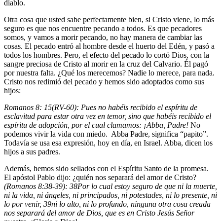
diablo.
Otra cosa que usted sabe perfectamente bien, si Cristo viene, lo más
seguro es que nos encuentre pecando a todos. Es que pecadores
somos, y vamos a morir pecando, no hay manera de cambiar las
cosas. El pecado entró al hombre desde el huerto del Edén, y pasó a
todos los hombres. Pero, el efecto del pecado lo cortó Dios, con la
sangre preciosa de Cristo al morir en la cruz del Calvario. Él pagó
por nuestra falta. ¿Qué los merecemos? Nadie lo merece, para nada.
Cristo nos redimió del pecado y hemos sido adoptados como sus
hijos:
Romanos 8: 15(RV-60): Pues no habéis recibido el espíritu de
esclavitud para estar otra vez en temor, sino que habéis recibido el
espíritu de adopción, por el cual clamamos: ¡Abba, Padre!
No
podemos vivir la vida con miedo. Abba Padre, significa “papito”.
Todavía se usa esa expresión, hoy en día, en Israel. Abba, dicen los
hijos a sus padres.
Además, hemos sido sellados con el Espíritu Santo de la promesa.
El apóstol Pablo dijo: ¿quién nos separará del amor de Cristo?
(Romanos 8:38-39):
38
Por lo cual estoy seguro de que ni la muerte,
ni la vida, ni ángeles, ni principados, ni potestades, ni lo presente, ni
lo por venir,
39
ni lo alto, ni lo profundo, ninguna otra cosa creada
nos separará del amor de Dios, que es en Cristo Jesús Señor