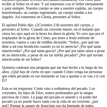
recibir al Señor en el aire. Y así estaremos con el Señor eternamente
y para siempre. Nuestro cuerpo se une a nuestro espíritu, un cuerpo
transformado, un cuerpo regenerado, un cuerpo similar a los
ángeles. Así estaremos en Gloria, presentes al Señor.
El apóstol Pablo dijo:
(2Corintios 5:8) ausentes del cuerpo, y
presentes al Señor
. Cuando un creyente muere, en el instante que
cierra los ojos aquí en la tierra los abren la gloria. Yo creo que por el
resplandor de la gloria de Cristo, por tener a Jesús enfrente de
nosotros, vamos a caer de rodillas diciendo: “Señor, ¿por qué me
diste a mí esta bendición cuando yo no lo merecía? ¿Por qué tanta
misericordia? ¿Por qué tanta gracia? ¿Por qué por tanto amor a pesar
de no merecerlo, a pesar de ser un infeliz pecador? ¿Por qué tuviste
misericordia de mí Señor?
Quisiera contestar una pregunta que me han hecho a lo largo de los
años: ¿Qué hay de cierto en que: cuando Cristo venga las personas
que estén pecando en ese momento se van a quedar o se van a ir con
Él?
Esta es mi respuesta: Cristo vino a redimirnos del pecado. Los
creyentes, los hijos de Dios, somos perdonados por la sangre
preciosa de Cristo. La paga del pecado es muerte y el poder del
pecado ya no puede hacer nada con la vida de un creyente, ¿por
qué? Porque la sangre de Jesucristo nos ha limpiado de todos