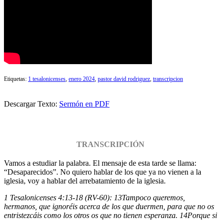
Etiquetas:
1 tesalonicenses
,
enero 2024
,
pastor david rodriguez
,
transcripcion
Descargar Texto:
Sermón en PDF
TRANSCRIPCIÓN
Vamos a estudiar la palabra. El mensaje de esta tarde se llama:
“Desaparecidos”. No quiero hablar de los que ya no vienen a la
iglesia, voy a hablar del arrebatamiento de la iglesia.
1 Tesalonicenses 4:13-18 (RV-60):
13
Tampoco queremos,
hermanos, que ignoréis acerca de los que duermen, para que no os
entristezcáis como los otros os que no tienen esperanza.
14
Porque si