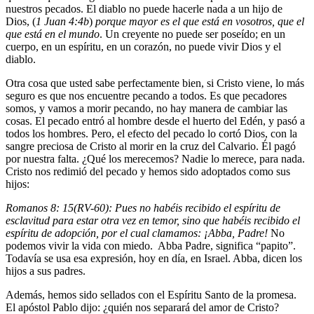
nuestros pecados. El diablo no puede hacerle nada a un hijo de
Dios, (
1 Juan 4:4b
)
porque mayor es el que está en vosotros, que el
que está en el mundo
. Un creyente no puede ser poseído; en un
cuerpo, en un espíritu, en un corazón, no puede vivir Dios y el
diablo.
Otra cosa que usted sabe perfectamente bien, si Cristo viene, lo más
seguro es que nos encuentre pecando a todos. Es que pecadores
somos, y vamos a morir pecando, no hay manera de cambiar las
cosas. El pecado entró al hombre desde el huerto del Edén, y pasó a
todos los hombres. Pero, el efecto del pecado lo cortó Dios, con la
sangre preciosa de Cristo al morir en la cruz del Calvario. Él pagó
por nuestra falta. ¿Qué los merecemos? Nadie lo merece, para nada.
Cristo nos redimió del pecado y hemos sido adoptados como sus
hijos:
Romanos 8: 15(RV-60): Pues no habéis recibido el espíritu de
esclavitud para estar otra vez en temor, sino que habéis recibido el
espíritu de adopción, por el cual clamamos: ¡Abba, Padre!
No
podemos vivir la vida con miedo. Abba Padre, significa “papito”.
Todavía se usa esa expresión, hoy en día, en Israel. Abba, dicen los
hijos a sus padres.
Además, hemos sido sellados con el Espíritu Santo de la promesa.
El apóstol Pablo dijo: ¿quién nos separará del amor de Cristo?