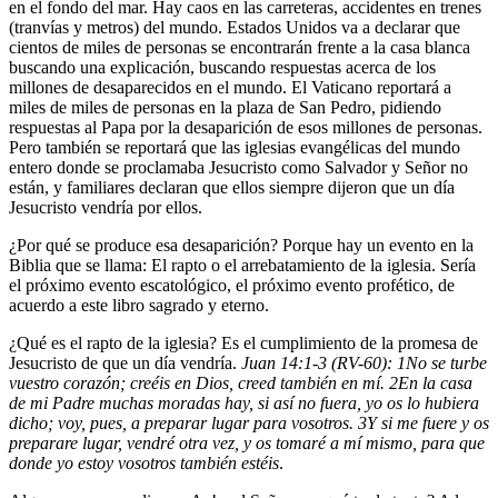
en el fondo del mar. Hay caos en las carreteras, accidentes en trenes
(tranvías y metros) del mundo. Estados Unidos va a declarar que
cientos de miles de personas se encontrarán frente a la casa blanca
buscando una explicación, buscando respuestas acerca de los
millones de desaparecidos en el mundo. El Vaticano reportará a
miles de miles de personas en la plaza de San Pedro, pidiendo
respuestas al Papa por la desaparición de esos millones de personas.
Pero también se reportará que las iglesias evangélicas del mundo
entero donde se proclamaba Jesucristo como Salvador y Señor no
están, y familiares declaran que ellos siempre dijeron que un día
Jesucristo vendría por ellos.
¿Por qué se produce esa desaparición? Porque hay un evento en la
Biblia que se llama: El rapto o el arrebatamiento de la iglesia. Sería
el próximo evento escatológico, el próximo evento profético, de
acuerdo a este libro sagrado y eterno.
¿Qué es el rapto de la iglesia? Es el cumplimiento de la promesa de
Jesucristo de que un día vendría.
Juan 14:1-3 (RV-60):
1
No se turbe
vuestro corazón; creéis en Dios, creed también en mí.
2
En la casa
de mi Padre muchas moradas hay, si así no fuera, yo os lo hubiera
dicho; voy, pues, a preparar lugar para vosotros.
3
Y si me fuere y os
preparare lugar, vendré otra vez, y os tomaré a mí mismo, para que
donde yo estoy vosotros también estéis
.