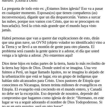
nuestro.
¡Gloria a Dios!
La pregunta de todo esto es: ¿Estamos listos iglesia? Eso va a pasar
en cualquier momento. Esposas(os) que tienen compañeros (as)
inconversos(as), díganle que un día desparecerán. Vamos a surcar
las nubes, porque nos vamos con Cristo, que no se preocupen en
buscarla(lo). Será la crisis más grande que el mundo haya visto
jamás.
Habrá personas que van a querer dar explicaciones de esto, dirán
que una gran nave, un OVNI (objeto volador no identificado) vino a
la Tierra y se llevó a un montón de gente para otro planeta. El
problema será cuando la gente quiera ir a adorar, el día que usted
venga a la iglesia a adorar. ¡No estaremos aquí!
Dios tiene hijos en todas partes de la tierra, hasta lo más recóndito de
la tierra hay hijos de Dios. Donde usted ni se imagina. Una vez
fuimos a Perú, un lugar llamado Iquitos, no se imagina lo alejado de
la urbanización que está se lugar, era un grupo de indígenas que
habían sido alcanzados para Cristo. Unos pastores de Etiopía que
conocimos en Nicaragua, tienen treinta millones de evangélicos en
Etiopía. El evangelio está creciendo en el mundo entero, y Canadá
no debe ser la excepción. Eso depende de nosotros, depende del
compromiso que hagamos como iglesia de decir: “Hermano, en este
lugar se va a seguir adorando el nombre de Dios Todopoderoso. Si
no es en esta esquina, será en otro lugar”.