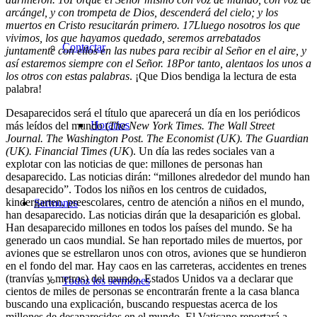
arcángel, y con trompeta de Dios, descenderá del cielo; y los
muertos en Cristo resucitarán primero.
17
Lluego nosotros los que
vivimos, los que hayamos quedado, seremos arrebatados
Contactar
juntamente con ellos en las nubes para recibir al Señor en el aire, y
así estaremos siempre con el Señor.
18
Por tanto, alentaos los unos a
los otros con estas palabras
. ¡Que Dios bendiga la lectura de esta
palabra!
Desaparecidos será el título que aparecerá un día en los periódicos
Horarios
más leídos del mundo (
The New York Times. The Wall Street
Journal. The Washington Post. The Economist (UK). The Guardian
(UK). Financial Times (UK
). Un día las redes sociales van a
explotar con las noticias de que: millones de personas han
desaparecido. Las noticias dirán: “millones alrededor del mundo han
desaparecido”. Todos los niños en los centros de cuidados,
kindergarten, preescolares, centro de atención a niños en el mundo,
Sermones
han desaparecido. Las noticias dirán que la desaparición es global.
Han desaparecido millones en todos los países del mundo. Se ha
generado un caos mundial. Se han reportado miles de muertos, por
aviones que se estrellaron unos con otros, aviones que se hundieron
en el fondo del mar. Hay caos en las carreteras, accidentes en trenes
(tranvías y metros) del mundo. Estados Unidos va a declarar que
Todos los sermones
cientos de miles de personas se encontrarán frente a la casa blanca
buscando una explicación, buscando respuestas acerca de los
millones de desaparecidos en el mundo. El Vaticano reportará a