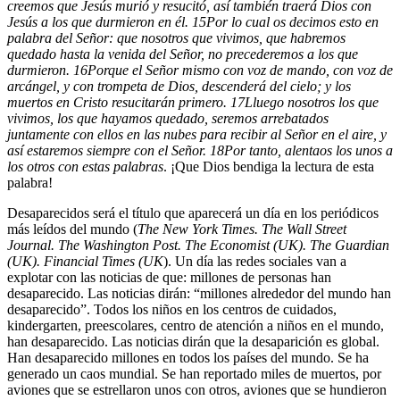
creemos que Jesús murió y resucitó, así también traerá Dios con
Jesús a los que durmieron en él.
15
Por lo cual os decimos esto en
palabra del Señor: que nosotros que vivimos, que habremos
quedado hasta la venida del Señor, no precederemos a los que
durmieron.
16
Porque el Señor mismo con voz de mando, con voz de
arcángel, y con trompeta de Dios, descenderá del cielo; y los
muertos en Cristo resucitarán primero.
17
Lluego nosotros los que
vivimos, los que hayamos quedado, seremos arrebatados
juntamente con ellos en las nubes para recibir al Señor en el aire, y
así estaremos siempre con el Señor.
18
Por tanto, alentaos los unos a
los otros con estas palabras
. ¡Que Dios bendiga la lectura de esta
palabra!
Desaparecidos será el título que aparecerá un día en los periódicos
más leídos del mundo (
The New York Times. The Wall Street
Journal. The Washington Post. The Economist (UK). The Guardian
(UK). Financial Times (UK
). Un día las redes sociales van a
explotar con las noticias de que: millones de personas han
desaparecido. Las noticias dirán: “millones alrededor del mundo han
desaparecido”. Todos los niños en los centros de cuidados,
kindergarten, preescolares, centro de atención a niños en el mundo,
han desaparecido. Las noticias dirán que la desaparición es global.
Han desaparecido millones en todos los países del mundo. Se ha
generado un caos mundial. Se han reportado miles de muertos, por
aviones que se estrellaron unos con otros, aviones que se hundieron