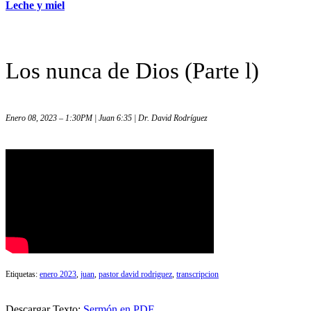
Leche y miel
Los nunca de Dios (Parte l)
Enero 08, 2023 – 1:30PM | Juan 6:35 | Dr. David Rodríguez
Etiquetas:
enero 2023
,
juan
,
pastor david rodriguez
,
transcripcion
Descargar Texto:
Sermón en PDF