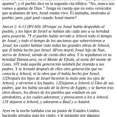
aparten”; y el pueblo dice en la segunda cita bíblica: “No, nunca nos
vamos a apartar de Dios.” Tenga en cuenta que en estos versículos
que acabamos de leer, Josué estaba vivo. Él animaba, motivaba al
pueblo; pero ¿qué pasó cuando Josué muere?
Jueces 2: 6-13 (RV-60):
6
Porque ya Josué había despedido al
pueblo, y los hijos de Israel se habían ido cada uno a su heredad
para poseerla.
7
Y el pueblo había servido a Jehová todo el tiempo
de Josué, y todo el tiempo de los ancianos que sobrevivieron a
Josué, los cuales habían visto todas las grandes obras de Jehová,
que él había hecho por Israel.
8
Pero murió Josué hijo de Nun,
siervo de Jehová, siendo de ciento diez años. Y lo sepultaron en su
heredad Timnat-sera, en el Monte de Efraín, al norte del monte de
Gaas.
10
Y toda aquella generación también fue reunida a sus
padres. Y se levantó después de ellos otra generación que no
conocía a Jehová, ni la obra que él había hecho por Israel.
11
Después los hijos de Israel hicieron lo malo ante los ojos de
Jehová, y sirvieron a los baales.
12
Dejaron a Jehová el Dios de sus
padres, que los había sacado de la tierra de Egipto, y se fueron tras
otros dioses, los dioses de los pueblos que estaban en sus
alrededores, a los cuales adoraron; y provocaron a ira a Jehová.
13
Y dejaron a Jehová, y adoraron a Baal y a Astarot.
Ayer en la noche hablaba con un pastor de Estados Unidos,
haciendo arreglos para los viajes, y le pregunto por algunos