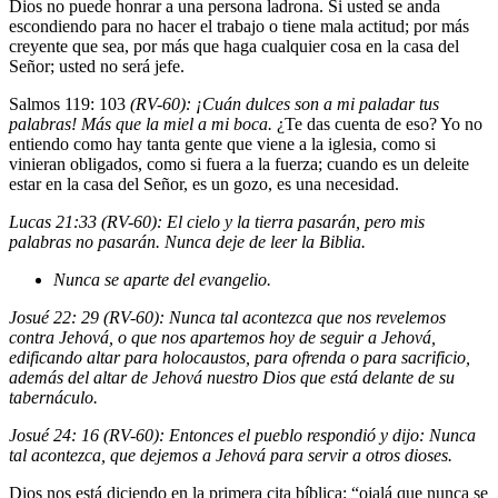
Dios no puede honrar a una persona ladrona. Si usted se anda
escondiendo para no hacer el trabajo o tiene mala actitud; por más
creyente que sea, por más que haga cualquier cosa en la casa del
Señor; usted no será jefe.
Salmos 119: 103
(RV-60): ¡Cuán dulces son a mi paladar tus
palabras! Más que la miel a mi boca.
¿Te das cuenta de eso? Yo no
entiendo como hay tanta gente que viene a la iglesia, como si
vinieran obligados, como si fuera a la fuerza; cuando es un deleite
estar en la casa del Señor, es un gozo, es una necesidad.
Lucas 21:33 (RV-60): El cielo y la tierra pasarán, pero mis
palabras no pasarán.
Nunca deje de leer la Biblia
.
Nunca se aparte del evangelio.
Josué 22: 29 (RV-60): Nunca tal acontezca que nos revelemos
contra Jehová, o que nos apartemos hoy de seguir a Jehová,
edificando altar para holocaustos, para ofrenda o para sacrificio,
además del altar de Jehová nuestro Dios que está delante de su
tabernáculo.
Josué 24: 16 (RV-60): Entonces el pueblo respondió y dijo: Nunca
tal acontezca, que dejemos a Jehová para servir a otros dioses.
Dios nos está diciendo en la primera cita bíblica: “ojalá que nunca se