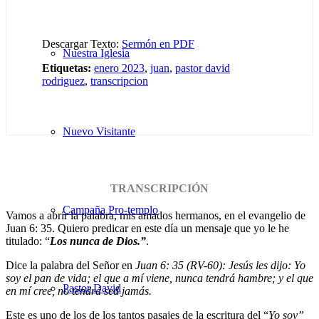
Descargar Texto:
Sermón en PDF
Nuestra Iglesia
Etiquetas:
enero 2023
,
juan
,
pastor david
rodriguez
,
transcripcion
Nuevo Visitante
TRANSCRIPCIÓN
Campaña Pro-templo
Vamos a abrir la palabra, mis amados hermanos, en el evangelio de
Juan 6: 35. Quiero predicar en este día un mensaje que yo le he
titulado: “
Los nunca de Dios.
”
.
Dice la palabra del Señor en
Juan 6: 35 (RV-60): Jesús les dijo: Yo
soy el pan de vida; el que a mí viene, nunca tendrá hambre; y el que
Pastor David
en mí cree, no tendrá sed jamás.
Este es uno de los de los tantos pasajes de la escritura del “
Yo soy”