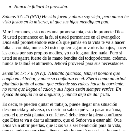
Nunca te faltará la provisión.
Salmos 37: 25 (NVI) He sido joven y ahora soy viejo, pero nunca he
visto justos en la miseria, ni que sus hijos mendiguen pan.
Mire hermanos, esto no es una promesa mía, esto lo promete Dios.
Si usted permanece en la fe, si usted permanece en el evangelio;
Dios está prometiéndole este día que jamás en la vida te va a hacer
falta la comida, nunca. Si usted quiere agarrar varios trabajos, hacer
las cosas por sus propios medios, yo no le garantizo nada. Pero si
usted se agarra fuerte de la mano bendita del todopoderoso, créame,
nunca le faltará el alimento. Jehová proveerá para sus necesidades.
Jeremías 17: 7-8 (NVI):
7
Bendito (dichoso, feliz) el hombre que
confía en el Señor, y pone su confianza en él.
8
Será como un árbol
plantado junto al agua, que extiende sus raíces hacia la corriente:
no teme que llegue el calor, y sus hojas están siempre verdes. En
época de sequía no se angustia, y nunca deja de dar fruto.
Es decir, te pueden quitar el trabajo, puede llegar una situación
desconocida y adversa, es decir no sabes qué va a pasar mañana;
pero el que está plantado en Jehová debe tener la plena confianza
que Dios te va a dar tu alimento, que el Señor va a estar ahí. Que
Dios va a abrir puertas, que Dios va a ser bendición para tu vida,
que cuando menos sienta tienes todo lo que tú necesitas, lo que has