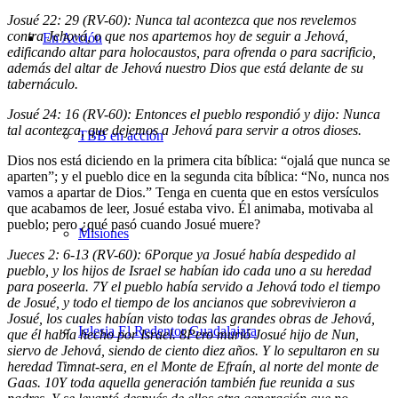
Josué 22: 29 (RV-60): Nunca tal acontezca que nos revelemos
contra Jehová, o que nos apartemos hoy de seguir a Jehová,
En Acción
edificando altar para holocaustos, para ofrenda o para sacrificio,
además del altar de Jehová nuestro Dios que está delante de su
tabernáculo.
Josué 24: 16 (RV-60): Entonces el pueblo respondió y dijo: Nunca
tal acontezca, que dejemos a Jehová para servir a otros dioses.
TBB en acción
Dios nos está diciendo en la primera cita bíblica: “ojalá que nunca se
aparten”; y el pueblo dice en la segunda cita bíblica: “No, nunca nos
vamos a apartar de Dios.” Tenga en cuenta que en estos versículos
que acabamos de leer, Josué estaba vivo. Él animaba, motivaba al
pueblo; pero ¿qué pasó cuando Josué muere?
Misiones
Jueces 2: 6-13 (RV-60):
6
Porque ya Josué había despedido al
pueblo, y los hijos de Israel se habían ido cada uno a su heredad
para poseerla.
7
Y el pueblo había servido a Jehová todo el tiempo
de Josué, y todo el tiempo de los ancianos que sobrevivieron a
Josué, los cuales habían visto todas las grandes obras de Jehová,
Iglesia El Redentor Guadalajara
que él había hecho por Israel.
8
Pero murió Josué hijo de Nun,
siervo de Jehová, siendo de ciento diez años. Y lo sepultaron en su
heredad Timnat-sera, en el Monte de Efraín, al norte del monte de
Gaas.
10
Y toda aquella generación también fue reunida a sus