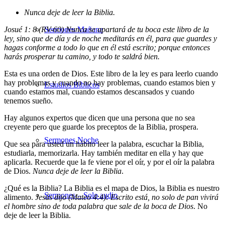
Nunca deje de leer la Biblia
.
Josué 1: 8 (RV-60) Nunca se apartará de tu boca este libro de la
Sermones Mañana
ley, sino que de día y de noche meditarás en él, para que guardes y
hagas conforme a todo lo que en él está escrito; porque entonces
harás prosperar tu camino, y todo te saldrá bien.
Esta es una orden de Dios. Este libro de la ley es para leerlo cuando
hay problemas y cuando no hay problemas, cuando estamos bien y
Estudios Bíblicos
cuando estamos mal, cuando estamos descansados y cuando
tenemos sueño.
Hay algunos expertos que dicen que una persona que no sea
creyente pero que guarde los preceptos de la Biblia, prospera.
Sermones Noche
Que sea para usted un hábito leer la palabra, escuchar la Biblia,
estudiarla, memorizarla. Hay también meditar en ella y hay que
aplicarla. Recuerde que la fe viene por el oír, y por el oír la palabra
de Dios.
Nunca deje de leer la Biblia
.
¿Qué es la Biblia? La Biblia es el mapa de Dios, la Biblia es nuestro
Sermones – Solo audio
alimento.
Jesús dijo (Mateo 4:4): Escrito está, no solo de pan vivirá
el hombre sino de toda palabra que sale de la boca de Dios
. No
deje de leer la Biblia.