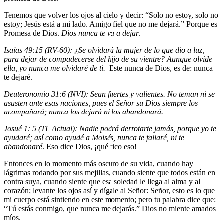
Tenemos que volver los ojos al cielo y decir: “Solo no estoy, solo no
estoy; Jesús está a mi lado. Amigo fiel que no me dejará.” Porque es
Promesa de Dios.
Dios nunca te va a dejar
.
Isaías 49:15 (RV-60): ¿Se olvidará la mujer de lo que dio a luz,
para dejar de compadecerse del hijo de su vientre? Aunque olvide
ella, yo nunca me olvidaré de ti.
Este nunca de Dios, es de: nunca
te dejaré.
Deuteronomio 31:6 (NVI): Sean fuertes y valientes. No teman ni se
asusten ante esas naciones, pues el Señor su Dios siempre los
acompañará; nunca los dejará ni los abandonará.
Josué 1: 5 (TL Actual): Nadie podrá derrotarte jamás, porque yo te
ayudaré; así como ayudé a Moisés, nunca te fallaré, ni te
abandonaré
. Eso dice Dios, ¡qué rico eso!
Entonces en lo momento más oscuro de su vida, cuando hay
lágrimas rodando por sus mejillas, cuando siente que todos están en
contra suya, cuando siente que esa soledad le llega al alma y al
corazón; levante los ojos así y dígale al Señor: Señor, esto es lo que
mi cuerpo está sintiendo en este momento; pero tu palabra dice que:
“Tú estás conmigo, que nunca me dejarás.” Dios no miente amados
míos.