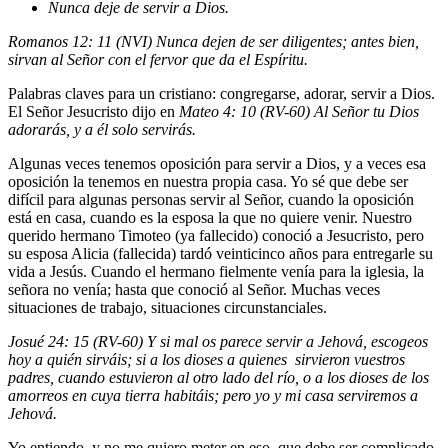
Nunca deje de servir a Dios.
Romanos 12: 11 (NVI) Nunca dejen de ser diligentes; antes bien,
sirvan al Señor con el fervor que da el Espíritu.
Palabras claves para un cristiano: congregarse, adorar, servir a Dios.
El Señor Jesucristo dijo en
Mateo 4: 10 (RV-60) Al Señor tu Dios
adorarás, y a él solo servirás.
Algunas veces tenemos oposición para servir a Dios, y a veces esa
oposición la tenemos en nuestra propia casa. Yo sé que debe ser
difícil para algunas personas servir al Señor, cuando la oposición
está en casa, cuando es la esposa la que no quiere venir. Nuestro
querido hermano Timoteo (ya fallecido) conoció a Jesucristo, pero
su esposa Alicia (fallecida) tardó veinticinco años para entregarle su
vida a Jesús. Cuando el hermano fielmente venía para la iglesia, la
señora no venía; hasta que conoció al Señor. Muchas veces
situaciones de trabajo, situaciones circunstanciales.
Josué 24: 15 (RV-60) Y si mal os parece servir a Jehová, escogeos
hoy a quién sirváis; si a los dioses a quienes sirvieron vuestros
padres, cuando estuvieron al otro lado del río, o a los dioses de los
amorreos en cuya tierra habitáis; pero yo y mi casa serviremos a
Jehová.
Yo entiendo, y no me quiero meter en eso, que debe ser complicado,