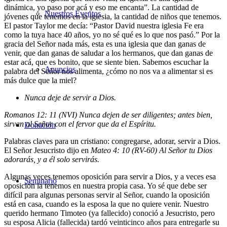
dinámica, yo paso por acá y eso me encanta”. La cantidad de
Nuestros Eventos
jóvenes que tenemos en la iglesia, la cantidad de niños que tenemos.
El pastor Taylor me decía: “Pastor David nuestra iglesia Fe era
como la tuya hace 40 años, yo no sé qué es lo que nos pasó.” Por la
gracia del Señor nada más, esta es una iglesia que dan ganas de
venir, que dan ganas de saludar a los hermanos, que dan ganas de
estar acá, que es bonito, que se siente bien. Sabemos escuchar la
Anuncios
palabra del Señor nos alimenta, ¿cómo no nos va a alimentar si es
más dulce que la miel?
Nunca deje de servir a Dios.
Romanos 12: 11 (NVI) Nunca dejen de ser diligentes; antes bien,
sirvan al Señor con el fervor que da el Espíritu.
Donación
Palabras claves para un cristiano: congregarse, adorar, servir a Dios.
El Señor Jesucristo dijo en
Mateo 4: 10 (RV-60) Al Señor tu Dios
adorarás, y a él solo servirás.
Algunas veces tenemos oposición para servir a Dios, y a veces esa
Seminario
oposición la tenemos en nuestra propia casa. Yo sé que debe ser
difícil para algunas personas servir al Señor, cuando la oposición
está en casa, cuando es la esposa la que no quiere venir. Nuestro
querido hermano Timoteo (ya fallecido) conoció a Jesucristo, pero
su esposa Alicia (fallecida) tardó veinticinco años para entregarle su