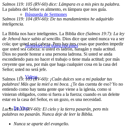
Salmos 119: 105 (RV-60) dice: Lámpara es a mis pies tu palabra.
La palabra del Señor es alimento, es lámpara que nos guía.
Búsqueda de Sermones
Salmos 119: 104 (RV-60): De tus mandamientos he adquirido
inteligencia.
La Biblia nos hace inteligentes. La Biblia dice
(Salmos 19:7): La ley
de Jehová hace sabio al sencillo
. Dios dice que usted nunca va a ser
cola; que usted será cabeza. Pero hay tres cosas que pueden impedir
Sermones con transcripciones
que usted sea cabeza: si usted es ladrón, haragán y mala actitud.
Dios no puede honrar a una persona ladrona. Si usted se anda
escondiendo para no hacer el trabajo o tiene mala actitud; por más
creyente que sea, por más que haga cualquier cosa en la casa del
Señor; usted no será jefe.
Videos
Salmos 119: 103
(RV-60): ¡Cuán dulces son a mi paladar tus
palabras! Más que la miel a mi boca.
¿Te das cuenta de eso? Yo no
entiendo como hay tanta gente que viene a la iglesia, como si
vinieran obligados, como si fuera a la fuerza; cuando es un deleite
estar en la casa del Señor, es un gozo, es una necesidad.
En Vivo
Lucas 21:33 (RV-60): El cielo y la tierra pasarán, pero mis
palabras no pasarán.
Nunca deje de leer la Biblia
.
Nunca se aparte del evangelio.