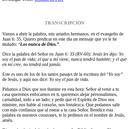
TRANSCRIPCIÓN
Vamos a abrir la palabra, mis amados hermanos, en el evangelio de
Juan 6: 35. Quiero predicar en este día un mensaje que yo le he
titulado: “
Los nunca de Dios.
”
.
Dice la palabra del Señor en
Juan 6: 35 (RV-60): Jesús les dijo: Yo
soy el pan de vida; el que a mí viene, nunca tendrá hambre; y el que
en mí cree, no tendrá sed jamás.
Este es uno de los de los tantos pasajes de la escritura del “
Yo soy”
de Jesús, y aquí nos dice:
Yo soy el pan de vida.
Pidamos a Dios que nos ilumine en esta hora: Señor al venir a tu
casa queremos enfocarnos en ti, queremos alejar personalismos,
carnalidad, todo a un lado; y pedir que el Espíritu de Dios nos
ministre, nos hable al corazón, nos fortalezca. Que podamos salir
con más confianza que al entrar a tu casa Señor. Bendice esta
palabra en nuestros corazones, te lo pedimos en el nombre de Jesús,
amén.