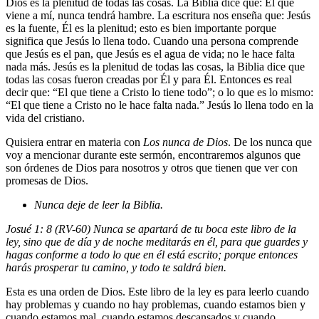
Dios es la plenitud de todas las cosas. La Biblia dice que: El que
viene a mí, nunca tendrá hambre. La escritura nos enseña que: Jesús
es la fuente, Él es la plenitud; esto es bien importante porque
significa que Jesús lo llena todo. Cuando una persona comprende
que Jesús es el pan, que Jesús es el agua de vida; no le hace falta
nada más. Jesús es la plenitud de todas las cosas, la Biblia dice que
todas las cosas fueron creadas por Él y para Él. Entonces es real
decir que: “El que tiene a Cristo lo tiene todo”; o lo que es lo mismo:
“El que tiene a Cristo no le hace falta nada.” Jesús lo llena todo en la
vida del cristiano.
Quisiera entrar en materia con
Los nunca de Dios
. De los nunca que
voy a mencionar durante este sermón, encontraremos algunos que
son órdenes de Dios para nosotros y otros que tienen que ver con
promesas de Dios.
Nunca deje de leer la Biblia
.
Josué 1: 8 (RV-60) Nunca se apartará de tu boca este libro de la
ley, sino que de día y de noche meditarás en él, para que guardes y
hagas conforme a todo lo que en él está escrito; porque entonces
harás prosperar tu camino, y todo te saldrá bien.
Esta es una orden de Dios. Este libro de la ley es para leerlo cuando
hay problemas y cuando no hay problemas, cuando estamos bien y
cuando estamos mal, cuando estamos descansados y cuando