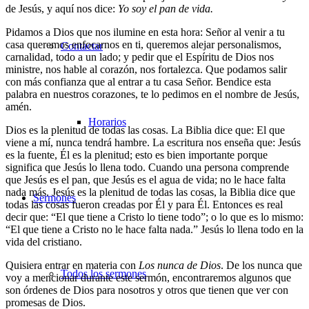
de Jesús, y aquí nos dice:
Yo soy el pan de vida.
Pidamos a Dios que nos ilumine en esta hora: Señor al venir a tu
casa queremos enfocarnos en ti, queremos alejar personalismos,
Contactar
carnalidad, todo a un lado; y pedir que el Espíritu de Dios nos
ministre, nos hable al corazón, nos fortalezca. Que podamos salir
con más confianza que al entrar a tu casa Señor. Bendice esta
palabra en nuestros corazones, te lo pedimos en el nombre de Jesús,
amén.
Horarios
Dios es la plenitud de todas las cosas. La Biblia dice que: El que
viene a mí, nunca tendrá hambre. La escritura nos enseña que: Jesús
es la fuente, Él es la plenitud; esto es bien importante porque
significa que Jesús lo llena todo. Cuando una persona comprende
que Jesús es el pan, que Jesús es el agua de vida; no le hace falta
nada más. Jesús es la plenitud de todas las cosas, la Biblia dice que
Sermones
todas las cosas fueron creadas por Él y para Él. Entonces es real
decir que: “El que tiene a Cristo lo tiene todo”; o lo que es lo mismo:
“El que tiene a Cristo no le hace falta nada.” Jesús lo llena todo en la
vida del cristiano.
Quisiera entrar en materia con
Los nunca de Dios
. De los nunca que
Todos los sermones
voy a mencionar durante este sermón, encontraremos algunos que
son órdenes de Dios para nosotros y otros que tienen que ver con
promesas de Dios.