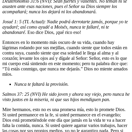
Deuteronomio 31:6 (NVI): Sean fuertes y valientes. No teman ni se
asusten ante esas naciones, pues el Señor su Dios siempre los
acompañará; nunca los dejará ni los abandonará.
Josué 1: 5 (TL Actual): Nadie podrá derrotarte jamás, porque yo te
ayudaré; así como ayudé a Moisés, nunca te fallaré, ni te
abandonaré
. Eso dice Dios, ¡qué rico eso!
Entonces en lo momento más oscuro de su vida, cuando hay
lágrimas rodando por sus mejillas, cuando siente que todos están en
contra suya, cuando siente que esa soledad le llega al alma y al
corazón; levante los ojos así y dígale al Señor: Señor, esto es lo que
mi cuerpo está sintiendo en este momento; pero tu palabra dice que:
“Tú estás conmigo, que nunca me dejarás.” Dios no miente amados
míos.
Nunca te faltará la provisión.
Salmos 37: 25 (NVI) He sido joven y ahora soy viejo, pero nunca he
visto justos en la miseria, ni que sus hijos mendiguen pan.
Mire hermanos, esto no es una promesa mía, esto lo promete Dios.
Si usted permanece en la fe, si usted permanece en el evangelio;
Dios está prometiéndole este día que jamás en la vida te va a hacer
falta la comida, nunca. Si usted quiere agarrar varios trabajos, hacer
las cosas por sus propios medios, yo no le garantizo nada. Pero si