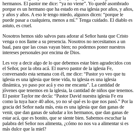
hermanos. El pastor me dice: “ya no viene”. Yo quedé asombrado
porque es un hermano que ha estado en esa iglesia por años, y años,
y años y años. A eso le tengo miedo, algunos dicen: “porque le
puede pasar a cualquiera, menos a mí.” Tenga cuidado. El diablo es
astuto, es cruel.
Nosotros hemos sido salvos para adorar al Señor hasta que Cristo
venga o nos llame a su presencia. Nosotros no necesitamos a un
baal, para que las cosas vayan bien; no podemos poner nuestros
intereses personales por encima de Dios.
Les voy a decir algo de lo que debemos estar bien agradecidos con
el Señor, por la obra acá. El nuevo pastor de la iglesia Fe,
conversando esta semana con él, me dice: “Pastor yo veo que tu
iglesia es una iglesia que tiene vida, tu iglesia es una iglesia
dinámica, yo paso por acá y eso me encanta”. La cantidad de
jóvenes que tenemos en la iglesia, la cantidad de niños que tenemos.
El pastor Taylor me decía: “Pastor David nuestra iglesia Fe era
como la tuya hace 40 años, yo no sé qué es lo que nos pasó.” Por la
gracia del Señor nada más, esta es una iglesia que dan ganas de
venir, que dan ganas de saludar a los hermanos, que dan ganas de
estar acá, que es bonito, que se siente bien. Sabemos escuchar la
palabra del Señor nos alimenta, ¿cómo no nos va a alimentar si es
más dulce que la miel?