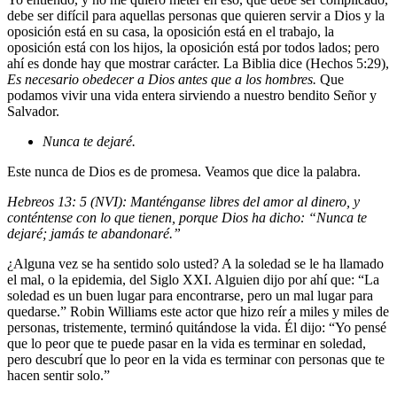
debe ser difícil para aquellas personas que quieren servir a Dios y la
oposición está en su casa, la oposición está en el trabajo, la
oposición está con los hijos, la oposición está por todos lados; pero
ahí es donde hay que mostrar carácter. La Biblia dice (Hechos 5:29),
Es necesario obedecer a Dios antes que a los hombres.
Que
podamos vivir una vida entera sirviendo a nuestro bendito Señor y
Salvador.
Nunca te dejaré.
Este nunca de Dios es de promesa. Veamos que dice la palabra.
Hebreos 13: 5 (NVI): Manténganse libres del amor al dinero, y
conténtense con lo que tienen, porque Dios ha dicho: “Nunca te
dejaré; jamás te abandonaré.”
¿Alguna vez se ha sentido solo usted? A la soledad se le ha llamado
el mal, o la epidemia, del Siglo XXI. Alguien dijo por ahí que: “La
soledad es un buen lugar para encontrarse, pero un mal lugar para
quedarse.” Robin Williams este actor que hizo reír a miles y miles de
personas, tristemente, terminó quitándose la vida. Él dijo: “Yo pensé
que lo peor que te puede pasar en la vida es terminar en soledad,
pero descubrí que lo peor en la vida es terminar con personas que te
hacen sentir solo.”