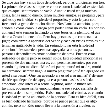
Se dice que hay varios tipos de soledad, pero las principales son tres.
La primera de ellas es lo que se conoce como la soledad existencial;
que es aquel sentimiento de vacío. Aunque usted tenga muchas
cosas, tenga mucho dinero, tenga muchos amigos, se pregunta ¿para
qué estoy en la vida? Se pierde el propósito, y esto le pasa con
frecuencia a gente de mucho dinero. Nos llama la atención, porque
acuden a cosas como la droga para poder llenar un vacío. Es por eso
comencé este sermón hablando de que Jesús es la plenitud, el que
tiene a Cristo lo tiene todo. Pero hay personas que comienzan a
jugar, comienzan a apartarse del Señor y caen en vicios terribles que
terminan quitándote la vida. En segundo lugar está la soledad
emocional, les sucede a personas apegadas a otras personas, a
personas dependientes emocionalmente de otros. Pueden estar
rodeados de gente pero se sienten solos. Esta soledad emocional se
presenta de dos maneras una es: con personas ausentes, por eso
cuando alguien me dice: “Murió mi padre, murió mi madre, murió
mi hermano” siempre hago la misma pregunta: ¿qué tan apegado era
usted a su papá? ¿Qué tan apegado era usted a su mamá? Y déjeme
decirle que depende del apego a esa persona, así es la soledad
emocional que usted va a sentir. Algunos, aunque nunca los
tuvimos, podemos sentir emocionalmente ese vacío, esa falta de
presencia de un ser querido. Existe una soledad crónica, es cuando
la soledad ya se ha adueñado de la persona. Esto es bien difícil, esto
es bien delicado hermanos, porque se puede pensar que es algo
común, pero no. Esto puede llevar a la depresión a alguien, es